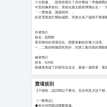
心一意製作內衣的主角，以及女主角們面對內衣
這一切以和藹、溫柔的文字所包覆住，是一部看
★《偵探已經，死了》作者二語十大力推薦！
───故事簡介───
「好厲害……真的不會搖耶……」
夏天終於到來！擔任內衣品牌RYUGU設計師的
衣的靈感，決定和RYUGU旗下模特兒們一起到
十分順遂……卻突然發生了意外事故！準備挑戰
中意的胸罩前扣，突然在惠太眼前彈飛出去！「
「一覽無遺。謝謝招待。」
於是雪菜急忙開始減肥。而惠太為了協助不擅運
作者簡介
姓名 : 花間燈
眾所期待的雪菜回合。戀愛喜劇終於漸入佳境。
一、二集的制服固然美好，但第三集封面的運動
繪者簡介