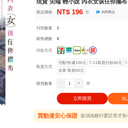
現貨 尖端 輕小說 內衣女孩任你擺布 (
NT$
196
商品價格
元
詢問商品
刊登數量
2
銷售總數
8
付款方式
宅配/快遞100元
7-11取貨付款60元
7
取貨方式
全家 取貨60元
-
+
購買數量
件
立即購買
加
買動漫安心保證
款項由銀行委託管才安心 