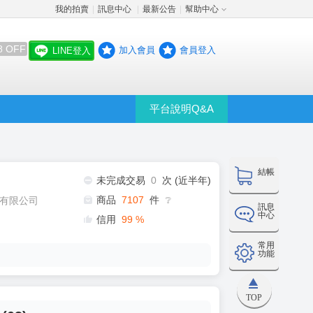
我的拍賣
訊息中心
最新公告
幫助中心
│
│
│
8 OFF
加入會員
會員登入
LINE登入
平台說明Q&A
結帳
未完成交易
0
次 (近半年)
商品
7107
件
有限公司
❔
訊息
中心
信用
99
%
常用
功能
TOP