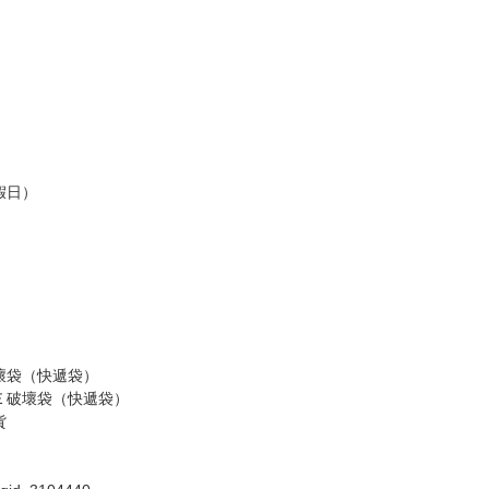
訂金，訂金將以專屬訂金賣場方式收取，
認收貨後，訂金賣場將由大廚取消，
，請慎重下單。
商品為準，可能有色差。
台灣到貨時間，發售及到貨時間依廠商實際出貨為準，
請諒解。
假日）