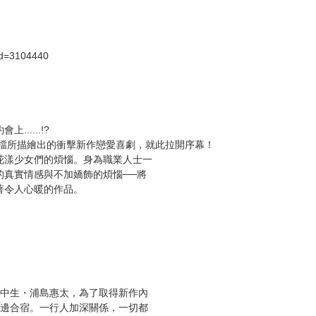
次 未完成交易≦1次 （近半年）
部分黑白
id=3104440
.....!?
」搭檔所描繪出的衝擊新作戀愛喜劇，就此拉開序幕！
花漾少女們的煩惱。身為職業人士一