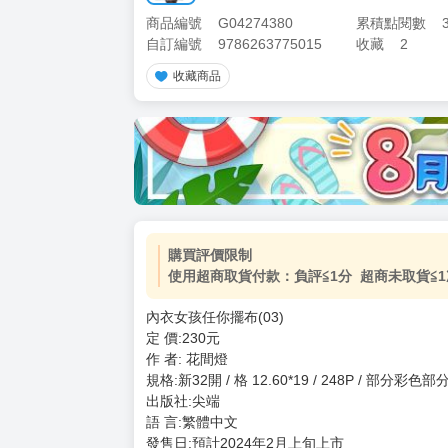
商品編號
G04274380
累積點閱數
自訂編號
9786263775015
收藏
2
收藏商品
加價購
( 共
1
件商品 )
(加購品) 買動漫★《$15元-
-
+