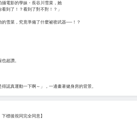
的真實情感與不加嬌飾的煩惱──將
著令人心暖的作品。
高中生・浦島惠太，為了取得新作內
海邊合宿。一行人加深關係，一切都
拍攝電影的學妹・長谷川雪菜，她
你看到了！？看到了對不對！？」
動的雪菜，究竟準備了什麼祕密武器──！？
服也超讚。