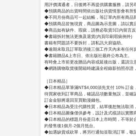
姓名 : SUNE
跟健身房簽了約卻完全沒去，最後一邊想著「還
賣場規則
【下標前，請詳閱以下事項，完全同意才請下標
［一般商品］
◆有任何問題請聯繫客服。
用評價溝通者，日後將不再提供購書服務，請另
◆預購商品的出貨時間依出版社供貨情形會有所
◆不同月份商品可一起結帳，等訂單內所有商品
◆預購商品皆無現貨，商品圖為示意圖，請以實
◆商品如有缺件、瑕疵，請務必取貨3日內留言
◆書籍拆封無法更換及退貨(內頁印刷瑕疵例外)
書籍有問題請不要拆封，請私訊大廚協助。
◆逾期未取且訂單取消後三個工作天內未有任何
◆書籍贈品&上市日、依出版社最終公布為主。
有時會上市前更改贈品內容或延後出版，還請注
◆網路購物取貨後開箱時建議全程錄影拍照存證