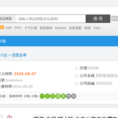
搜 尋
R1
商品標題
KSP
FF47
子午計畫
家庭教師
hololive
蔚藍檔案
鳴潮
Vspo
特集
小說
>
戀愛故事
評價
69296
登入時間
2026-08-07
公司名稱
買對動漫股份
帳號
bookstore
公司統編
24553282
註冊時間
2014-09-29
店鋪
服務時間: 10點-19點
一
二
三
四
五
六
日