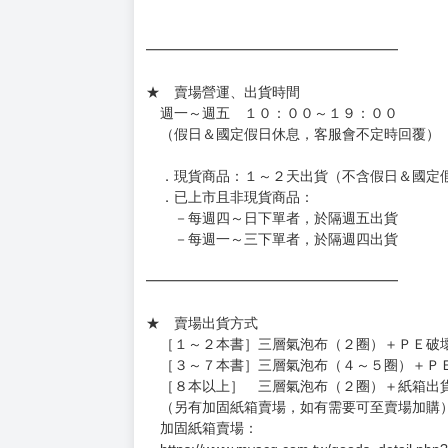
［日本精品］
◆日本精品單筆滿NT$4,000須先支付 10% 
待買家收到訂單商品，確認品項數量無誤，並確
訂金金額將退回至買動漫錢包。
◆日本精品為受注代購性質，結單後恕無法取消
◆日本精品圖像僅供參考，設計及式樣請以實際
◆日本精品的標題月份是日本上市時間，不等於
約發售後1個月-2個月抵台。
◆如遇缺貨或砍單，將另行通知並取消訂單，敬
━━━━━━━━━━━━━━━━━━
★ 賣場營運、出貨時間
週一～週五 １０：００～１９：００
（假日＆國定假日休息，客服會不定時回覆）
．現貨商品：１～２天出貨（不含假日＆國定
．已上市且非現貨商品：
－每週四～日下單者，於隔週五出貨
－每週一～三下單者，於隔週四出貨