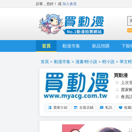
訪客，您好！
或
加入會員
首頁
動漫市集
新品預購
下殺
首頁
>
動漫市集
>
漫畫/輕小說
>
輕小說
>
華文輕
買動漫
上次
賣家
會員
賣家介紹
去逛店鋪
私訊
收藏