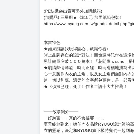
購買評價限制
使用超商取貨付款：負評≦1分 超商未取貨≦1
內衣女孩任你擺布(03)
定 價:230元
作 者: 花間燈
規格:新32開 / 格 12.60*19 / 248P / 部分彩色
出版社:尖端
語 言:繁體中文
發售日:預計2024年2月上旬上市
(PE快遞袋出貨可另外加購紙箱)
(加購品) 三星廚★《$15元-加固紙箱包裝》
https://www.myacg.com.tw/goods_detail.php?g
本書特色
★如果能讓我玩得開心，就讓你看♪
賭上品牌存亡的設計對決！而命運將託付在這場約會上.
累計銷量突破１００萬本！「花間燈 x sune
★劇情熱情洋溢，時而正經、時而滑稽地描寫出