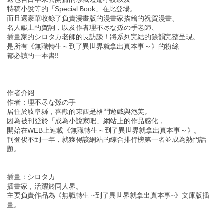
特稿小說等的「Special Book」在此登場。
而且還豪華收錄了負責漫畫版的漫畫家描繪的祝賀漫畫、
名人獻上的賀詞，以及作者理不尽な孫の手老師、
插畫家的シロタカ老師的長訪談！將系列完結的餘韻完整呈現。
是所有《無職轉生～到了異世界就拿出真本事～》的粉絲
都必讀的一本書!!
作者介紹
作者：理不尽な孫の手
居住於岐阜縣，喜歡的東西是格鬥遊戲與泡芙。
因為被刊登於「成為小說家吧」網站上的作品感化，
開始在WEB上連載《無職轉生～到了異世界就拿出真本事～》。
刊登後不到一年，就獲得該網站的綜合排行榜第一名並成為熱門話
題。
插畫：シロタカ
插畫家，活躍於同人界。
主要負責作品為《無職轉生 ~到了異世界就拿出真本事~》文庫版插
畫。