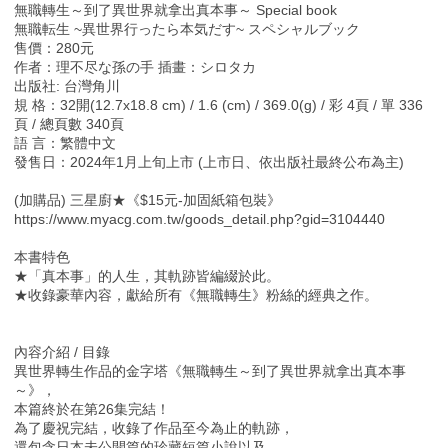
無職轉生～到了異世界就拿出真本事～ Special book
無職転生 ~異世界行ったら本気だす~ スペシャルブック
售價：280元
作者：理不尽な孫の手 插畫：シロタカ
出版社: 台灣角川
規 格：32開(12.7x18.8 cm) / 1.6 (cm) / 369.0(g) / 彩 4頁 / 單 336
頁 / 總頁數 340頁
語 言：繁體中文
發售日：2024年1月上旬上市 (上市日、依出版社最終公布為主)
(加購品) 三星廚★《$15元-加固紙箱包裝》
https://www.myacg.com.tw/goods_detail.php?gid=3104440
本書特色
★「真本事」的人生，其軌跡皆編綴於此。
★收錄豪華內容，獻給所有《無職轉生》粉絲的經典之作。
內容介紹 / 目錄
異世界轉生作品的金字塔《無職轉生～到了異世界就拿出真本事
～》，
本篇終於在第26集完結！
為了慶祝完結，收錄了作品至今為止的軌跡，
還包含日本未公開篇的珍藏短篇小說以及