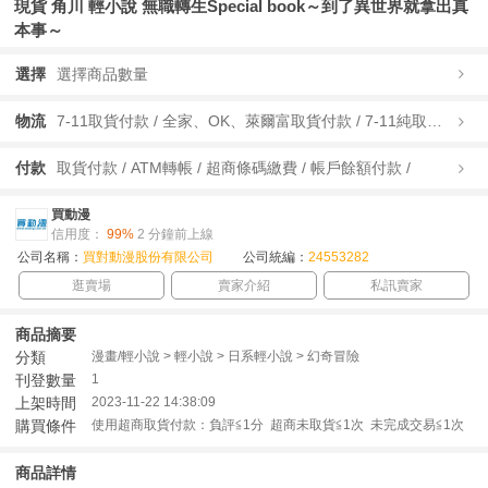
現貨 角川 輕小說 無職轉生Special book～到了異世界就拿出真
本事～
選擇
選擇商品數量
物流
7-11取貨付款 / 全家、OK、萊爾富取貨付款 / 7-11純取貨 / 全家、OK、萊爾富純取貨 / 宅配/快遞 /
付款
取貨付款 / ATM轉帳 / 超商條碼繳費 / 帳戶餘額付款 /
買動漫
信用度：
99%
2 分鐘前上線
公司名稱：
買對動漫股份有限公司
公司統編：
24553282
逛賣場
賣家介紹
私訊賣家
商品摘要
分類
漫畫/輕小說 > 輕小說 > 日系輕小說 > 幻奇冒險
刊登數量
1
上架時間
2023-11-22 14:38:09
購買條件
使用超商取貨付款：負評≦1分 超商未取貨≦1次 未完成交易≦1次
商品詳情