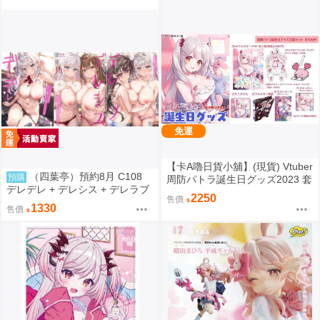
免運
【卡A嚕日貨小舖】(現貨) Vtuber
（四葉亭）預約8月 C108
預購
周防パトラ誕生日グッズ2023 套
デレデレ + デレシス + デレラブ
組
2250
售價
3冊套組 附資料夾 Yan-Yam
1330
售價