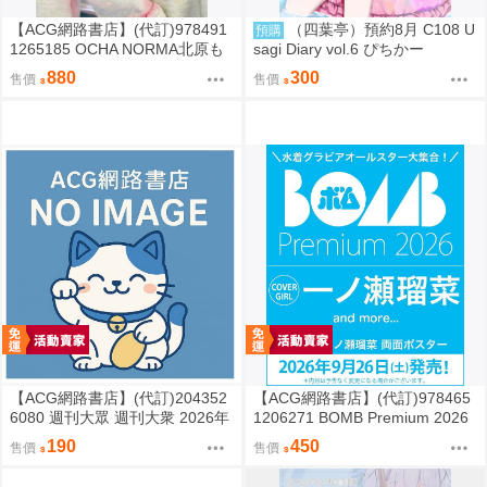
【ACG網路書店】(代訂)978491
（四葉亭）預約8月 C108 U
預購
1265185 OCHA NORMA北原も
sagi Diary vol.6 ぴちかー
も 寫真集「もももてぃーん。」
880
300
售價
售價
【ACG網路書店】(代訂)204352
【ACG網路書店】(代訂)978465
6080 週刊大眾 週刊大衆 2026年
1206271 BOMB Premium 2026
8月31日號 附:海報
封面:一ノ瀬瑠菜 附:雙面海報
190
450
售價
售價