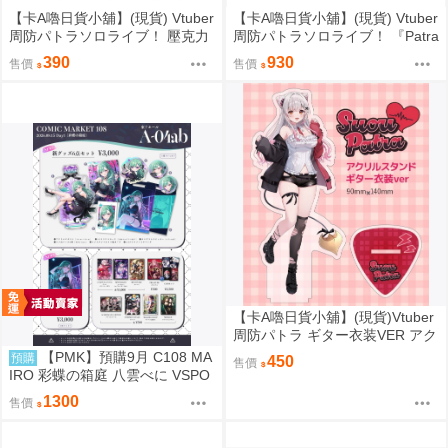
【卡A嚕日貨小舖】(現貨) Vtuber
【卡A嚕日貨小舖】(現貨) Vtuber
周防パトラソロライブ！ 壓克力
周防パトラソロライブ！ 『Patra
立牌
Suou Sololive kawaii holic shibu
390
930
售價
售價
ya”』 B2掛軸
【卡A嚕日貨小舖】(現貨)Vtuber
周防パトラ ギター衣装VER アク
リルスタンド 壓克力立牌
【PMK】預購9月 C108 MA
預購
450
售價
IRO 彩蝶の箱庭 八雲べに VSPO
1300
售價