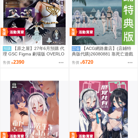
【原之屋】27年6月預購 代
【ACG網路書店】(店鋪特
預購
訂金
理 GSC Figma 劇場版 OVERLO
典版代購)26080881 靠死亡遊戲
RD 聖王國篇 雅兒貝德 0918
混飯吃。44:CLOUDY BEACH 藍
2390
6720
售價
售價
光BD 幽鬼抱枕套限定版