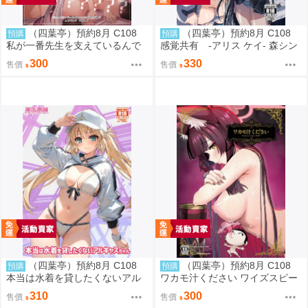
（四葉亭）預約8月 C108
（四葉亭）預約8月 C108
預購
預購
私が一番先生を支えているんで
感覚共有 -アリス ケイ- 森シン
すけど みどり
リスク
300
330
售價
售價
（四葉亭）預約8月 C108
（四葉亭）預約8月 C108
預購
預購
本当は水着を貸したくないアル
ワカモ汁ください ワイズスピー
キャスちゃん いのうえとみい
ク
310
300
售價
售價