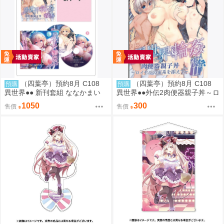
（四葉亭）預約8月 C108
（四葉亭）預約8月 C108
預購
預購
異世界●● 新刊套組 ななかまい
異世界●●外伝2肉便器親子丼～ロ
イヤルの家系を添えて～ ななか
1050
300
售價
售價
まい