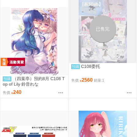
已售完
C108委托
預購
（四葉亭）預約8月 C108 T
預購
2560
售價
銷量:1
op of Lily 鈴音れな
240
售價