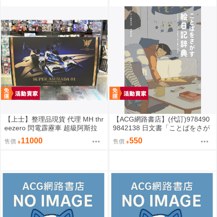
【上士】整理品現貨 代理 MH thr
【ACG網路書店】(代訂)978490
eezero 閃電霹靂車 超級阿斯拉
9842138 日文書「ことばをさが
完全變形 無壓克力盒 請詳閱內文
す絵日記辞典」YUEISHA DICTI
11000
550
售價
售價
ONARY