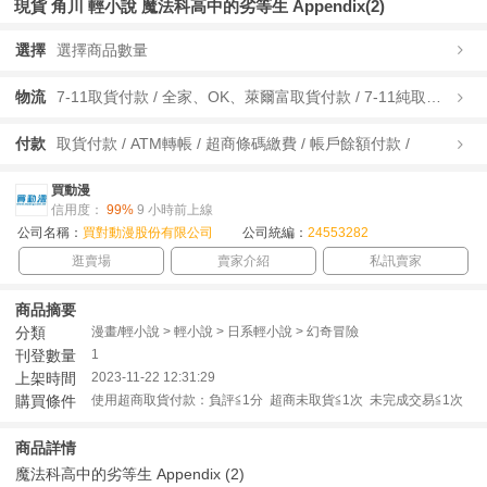
現貨 角川 輕小說 魔法科高中的劣等生 Appendix(2)
選擇
選擇商品數量
物流
7-11取貨付款 / 全家、OK、萊爾富取貨付款 / 7-11純取貨 / 全家、OK、萊爾富純取貨 / 宅配/快遞 /
付款
取貨付款 / ATM轉帳 / 超商條碼繳費 / 帳戶餘額付款 /
買動漫
信用度：
99%
9 小時前上線
公司名稱：
買對動漫股份有限公司
公司統編：
24553282
逛賣場
賣家介紹
私訊賣家
商品摘要
分類
漫畫/輕小說 > 輕小說 > 日系輕小說 > 幻奇冒險
刊登數量
1
上架時間
2023-11-22 12:31:29
購買條件
使用超商取貨付款：負評≦1分 超商未取貨≦1次 未完成交易≦1次
商品詳情
魔法科高中的劣等生 Appendix (2)