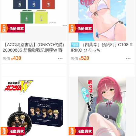
【ACG網路書店】(ONKYO代購)
（四葉亭）預約8月 C108 R
預購
26080885 新機動戰記鋼彈W 聯
IRIKO ひろっち
名耳機 收納包
430
520
售價
售價