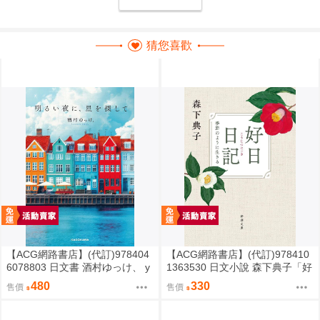
猜您喜歡
【ACG網路書店】(代訂)978404
【ACG網路書店】(代訂)978410
6078803 日文書 酒村ゆっけ、 y
1363530 日文小說 森下典子「好
ukke sakamura「明るい夜に、
日日記：季節のように生きる」
480
330
售價
售價
星を探して」