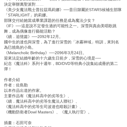
決定舉辦萬聖派對……
《美少女魔法戰士普拉茲瑪莉娜》──昔日隸屬於STARS候補生部隊
「STARLIGHT」的莉娜。
部隊交付給她當成畢業課題的任務是成為魔法少女？
《IF》──這是說不定發生過的可能性之一。深雪與真由美唱歌跳
舞，成為偶像進行藝能活動？
《續．追憶篇》──2092年12月。
國中生的達也與深雪，為了進行深雪的「冰霧神域」特訓，來到名
為巳燒島的小島。
《Melancholic Birthday》──2096年3月24日。
迎來法定結婚年齡的十六歲生日前夕，深雪的心境是──
紀念《魔法科》系列十週年，BD/DVD等特典小說集結成冊的第二
彈！
作者介紹
作者：佐島勤
以本作品出道的作家。
主要作品有《魔法科高中的劣等生》、
《續．魔法科高中的劣等生魔法人聯社》、
《魔法科高中的劣等生司波達也暗殺計畫》、
《機動防衛者Dowl Masters》、《魔人執行官》。
插畫：石田可奈