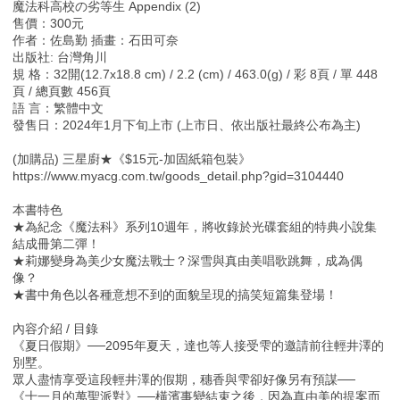
魔法科高校の劣等生 Appendix (2)
售價：300元
作者：佐島勤 插畫：石田可奈
出版社: 台灣角川
規 格：32開(12.7x18.8 cm) / 2.2 (cm) / 463.0(g) / 彩 8頁 / 單 448
頁 / 總頁數 456頁
語 言：繁體中文
發售日：2024年1月下旬上市 (上市日、依出版社最終公布為主)
(加購品) 三星廚★《$15元-加固紙箱包裝》
https://www.myacg.com.tw/goods_detail.php?gid=3104440
本書特色
★為紀念《魔法科》系列10週年，將收錄於光碟套組的特典小說集
結成冊第二彈！
★莉娜變身為美少女魔法戰士？深雪與真由美唱歌跳舞，成為偶
像？
★書中角色以各種意想不到的面貌呈現的搞笑短篇集登場！
內容介紹 / 目錄
《夏日假期》──2095年夏天，達也等人接受雫的邀請前往輕井澤的
別墅。
眾人盡情享受這段輕井澤的假期，穗香與雫卻好像另有預謀──
《十一月的萬聖派對》──橫濱事變結束之後，因為真由美的提案而