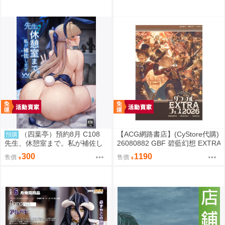
（四葉亭）預約8月 C108
【ACG網路書店】(CyStore代購)
預購
先生、休憩室まで。私が補佐し
26080882 GBF 碧藍幻想 EXTRA
ますVV かのぱん
Fes 2026 場刊 附:序號
300
1190
售價
售價