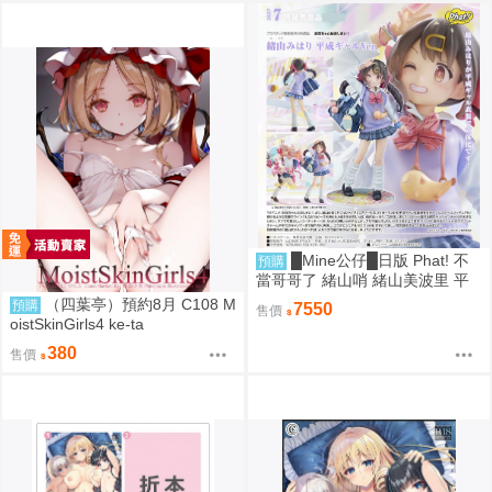
█Mine公仔█日版 Phat! 不
預購
當哥哥了 緒山哨 緒山美波里 平
成辣妹 1/6 PVC D9283
（四葉亭）預約8月 C108 M
預購
7550
售價
oistSkinGirls4 ke-ta
380
售價