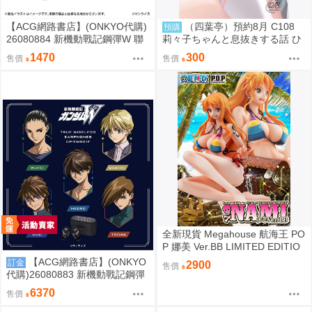
【ACG網路書店】(ONKYO代購)
（四葉亭）預約8月 C108
預購
26080884 新機動戰記鋼彈W 聯
莉々子ちゃんと息抜きする話 ひ
名耳機 專屬充電器
ろっち
1470
300
售價
售價
全新現貨 Megahouse 航海王 PO
P 娜美 Ver.BB LIMITED EDITIO
N PVC
【ACG網路書店】(ONKYO
訂金
2900
售價
代購)26080883 新機動戰記鋼彈
W 聯名耳機 CP-TWS01F
6370
售價