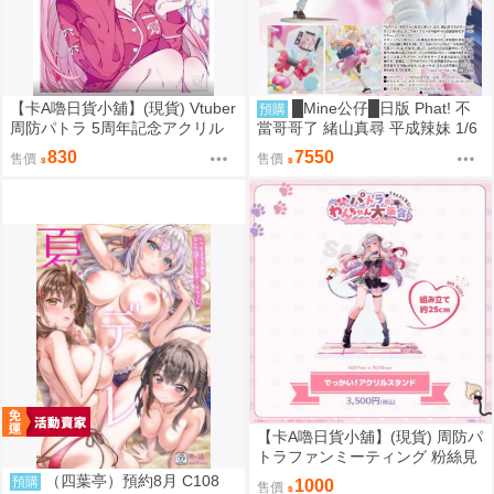
【卡A嚕日貨小舖】(現貨) Vtuber
█Mine公仔█日版 Phat! 不
預購
周防パトラ 5周年記念アクリル
當哥哥了 緒山真尋 平成辣妹 1/6
ボード 壓克力立板
PVC D9282
830
7550
售價
售價
【卡A嚕日貨小舖】(現貨) 周防パ
トラファンミーティング 粉絲見
面會『パトラのわんちゃん大集
（四葉亭）預約8月 C108
預購
1000
售價