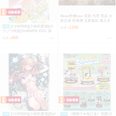
Beau特佛toys 現貨 代理 景品 火
影忍者 疾風傳 五影集結 風土水
影 我愛羅 大野木 照美冥 0302
[C108預約][小竣的賣場][モ
預購
1350
售價
ウソウ特急]SUMMER IDOL 崩
壞：星穹鐵道 同人誌id=3758363
450
售價
[C108預約][小竣的賣場][Eef
《豬帽子✬免訂金》預購12
預購
預購