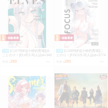
[C107預約][小竣的賣場][み
[C108預約][小竣的賣場][こ
預購
預購
ことのり！]ELVES 同人誌id=340
とのり！]FOCUS 同人誌id=3774
9788
475
280
280
售價
售價