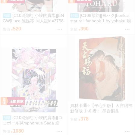
[C108預約][小竣的賣場][EN
[C108預約][ヨハク]honkai:
預購
預購
GW]Luce 絕區零 同人誌id=3758
star rail fanbook 1 by yohaku 崩
416
壞：星穹鐵道 同人誌id=3767971
520
390
售價
售價
員林卡通⭐️【平心出版】天官賜福
新修版 1~6 者： 墨香銅臭
[C108預約][小竣的賣場][コ
預購
378
售價
コボール]Amphoreus Saga 崩
壞：星穹鐵道 同人誌id=3745928
1080
售價