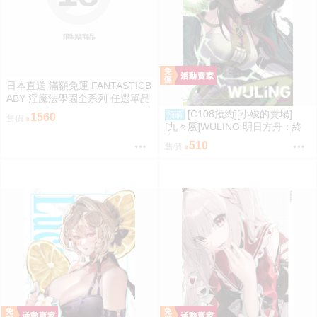
限制級商品
日本直送 滿額免運 FANTASTICB
ABY 淫魔法學園全系列 任選單品
/ 3位學妹豪華全套組 疾風雷神
[C108預約][小竣的賣場]
預購
1560
售價
[九々蜃]WULING 明日方舟：終
末地 同人誌id=3774619
510
售價