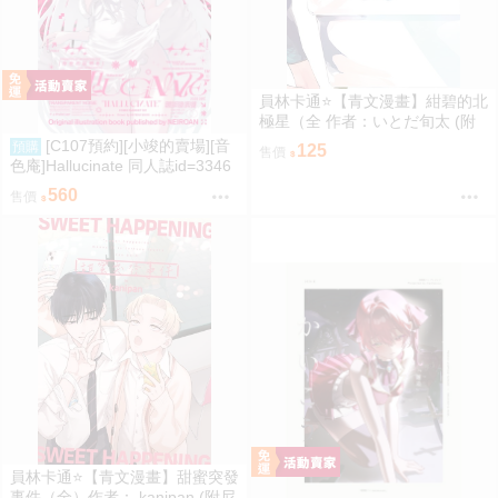
員林卡通⭐️【青文漫畫】紺碧的北
極星（全 作者：いとだ旬太 (附
尼采書套)
[C107預約][小竣的賣場][音
預購
125
售價
色庵]Hallucinate 同人誌id=3346
298
560
售價
員林卡通⭐️【青文漫畫】甜蜜突發
事件（全）作者： kanipan (附尼