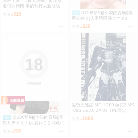
員林卡通⭐️【青文漫畫】劇場版
名偵探柯南 零的執行人新裝版
（全）作者：青山剛昌(附尼采書
[C108預約][小竣的賣場][昇
預購
315
售價
套)
竜安井会]人妻陰陽師サクヤ3
寝取り篇 同人誌id=3785657
330
售價
18
限制級商品
黑色三連星 MG 1/100 薩克2 MS
-06S ver2.0 ZAKU II PB限定
[C106預約][小竣的賣場][監
預購
1880
售價
獄サテライト]人妻ねこと邪竜に
ゃ 同人誌id=3191266
220
售價