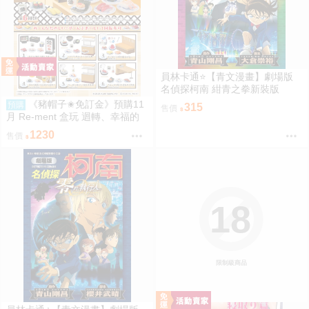
員林卡通⭐️【青文漫畫】劇場版
名偵探柯南 紺青之拳新裝版
（全）作者：青山剛昌(附尼采書
《豬帽子✬免訂金》預購11
預購
315
售價
套)
月 Re-ment 盒玩 迴轉、幸福的
一盤 藏壽司 中盒6入 0816
1230
售價
18
限制級商品