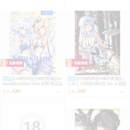
[C108預約][小竣的賣場][na
[C108預約][小竣的賣場][ふ
預購
預購
nona]Sunshine Girls 原神 同人誌
じめぐり]RADIANCE Vol. 2 絕區
id=3774614
零 同人誌id=3755087
520
390
售價
售價
18