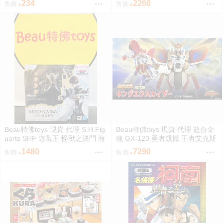
234
2260
售價
售價
Beau特佛toys 現貨 代理 S.H.Fig
Beau特佛toys 現貨 代理 超合金
uarts SHF 遊戲王 怪獸之決鬥 海
魂 GX-120 勇者凱撒 王者艾克斯
馬瀬人 0209
凱撒 0209
1480
7290
售價
售價