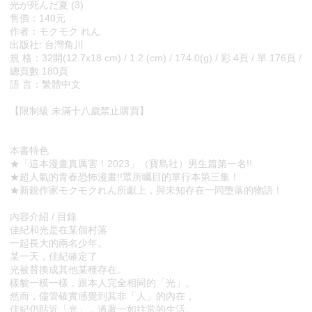
光が死んだ夏 (3)
售價：140元
作者：モクモク れん
出版社: 台灣角川
規 格：32開(12.7x18 cm) / 1.2 (cm) / 174.0(g) / 彩 4頁 / 單 176頁 /
總頁數 180頁
語 言：繁體中文
【限制級 未滿十八歲禁止購買】
本書特色
★「這本漫畫真厲害！2023」（寶島社）男生篇第一名!!
★超人氣的青春恐怖漫畫!!眾所矚目的單行本第三集！
★新銳作家モクモクれん所獻上，與未知存在一同墮落的物語！
內容介紹 / 目錄
佳紀和光是在某個村落
一起長大的兩名少年。
某一天，佳紀確定了
光被替換成其他某種存在。
樣貌一模一樣，跟本人完全相同的「光」。
然而，儘管確實感覺到其非「人」的內在，
佳紀仍貼近「光」，過著一如往常的生活。