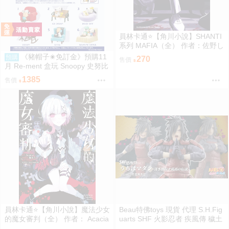
員林卡通⭐️【角川小說】SHANTI
系列 MAFIA（全） 作者：佐野し
なの (附尼采書套)
《豬帽子✬免訂金》預購11
預購
270
售價
月 Re-ment 盒玩 Snoopy 史努比
悠閒座椅場景 中盒6入 0816
1385
售價
員林卡通⭐️【角川小說】魔法少女
Beau特佛toys 現貨 代理 S.H.Fig
的魔女審判（全） 作者： Acacia
uarts SHF 火影忍者 疾風傳 穢土
(附尼采書套)
轉身 宇智波斑 0209