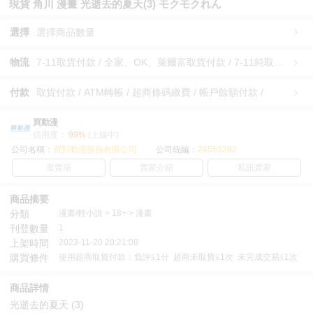
現貨 角川 漫畫 光逝去的夏天(3) モクモクれん
選擇
選擇商品數量
物流
7-11取貨付款 / 全家、OK、萊爾富取貨付款 / 7-11純取貨 / 全家、OK、萊爾富純取貨 / 宅配/快遞 /
付款
取貨付款 / ATM轉帳 / 超商條碼繳費 / 帳戶餘額付款 /
買動漫
信用度：
99%
(上線中)
公司名稱：
買對動漫股份有限公司
公司統編：
24553282
逛賣場
賣家介紹
私訊賣家
商品摘要
分類
漫畫/輕小說 > 18+ > 漫畫
刊登數量
1
上架時間
2023-11-20 20:21:08
購買條件
使用超商取貨付款：負評≦1分 超商未取貨≦1次 未完成交易≦1次
商品詳情
光逝去的夏天 (3)