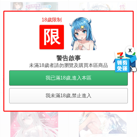
18歲限制
限
X
警告啟事
未滿18歲者請勿瀏覽及購買本區商品
員林卡通⭐️【青文漫畫】因為親妹
員林卡通⭐️【青文漫畫】為了侍奉
我已滿18歲,進入本區
妹對我很冷淡 所以只好內射她的
您（全） 作者： 可座ミドリ
好朋友（全） 作者： あきさかや
266
314
售價
售價
もか
我未滿18歲,禁止進入