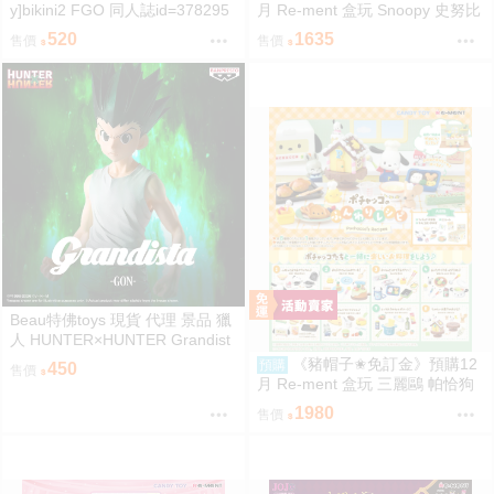
y]bikini2 FGO 同人誌id=378295
月 Re-ment 盒玩 Snoopy 史努比
7
街角招牌場景 中盒6入 0816
520
1635
售價
售價
Beau特佛toys 現貨 代理 景品 獵
人 HUNTER×HUNTER Grandist
a 小傑 0206
《豬帽子✬免訂金》預購12
預購
450
售價
月 Re-ment 盒玩 三麗鷗 帕恰狗
烘焙食譜 中盒8入 0816
1980
售價