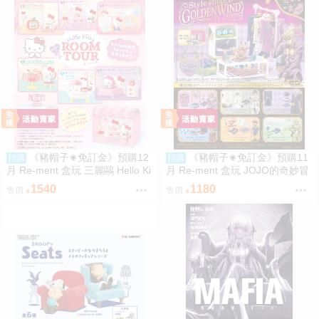
《豬帽子✬免訂金》預購12
《豬帽子✬免訂金》預購11
預購
預購
月 Re-ment 盒玩 三麗鷗 Hello Ki
月 Re-ment 盒玩 JOJO的奇妙冒
tty 秘密房間之旅 中盒6入 0816
險 服裝精品店 黃金之風 中盒6入
1540
1180
售價
售價
0816