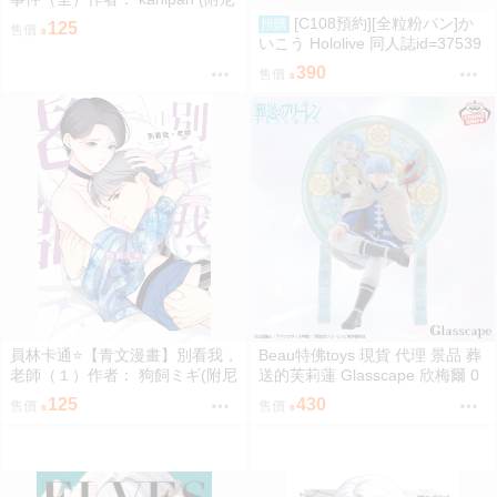
采書套)
[C108預約][全粒粉パン]か
預購
125
售價
いこう Hololive 同人誌id=37539
89
390
售價
員林卡通⭐️【青文漫畫】別看我，
Beau特佛toys 現貨 代理 景品 葬
老師（１）作者： 狗飼ミギ(附尼
送的芙莉蓮 Glasscape 欣梅爾 0
采書套)
302
125
430
售價
售價