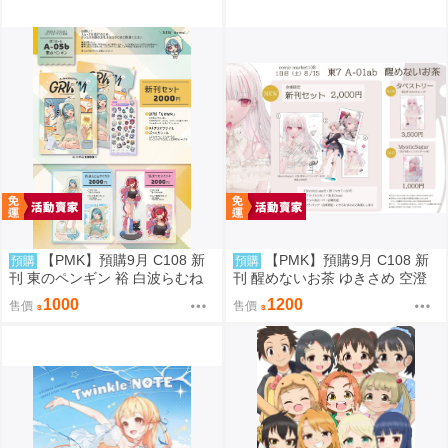
【PMK】預購9月 C108 新
【PMK】預購9月 C108 新
預購
預購
刊 東のペンギン 裕 白波らむね
刊 醒めないお茶 ゆきさめ 空澄
VSPO
セナ VSPO
1000
1200
售價
售價