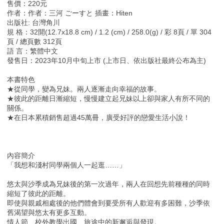
售價：220元
作者：作者：三河 ごーすと 插畫：Hiten
出版社: 台灣角川
規 格：32開(12.7x18.8 cm) / 1.2 (cm) / 258.0(g) / 彩 8頁 / 單 304
頁 / 總頁數 312頁
語 言：繁體中文
發售日：2023年10月中旬上市 (上市日、依出版社最終公布為主)
本書特色
★從同學，變為兄妹。兩人逐漸走向幸福的故事。
★彼此的距離日漸縮短，慢慢建立起兄妹以上卻與家人有所不同的
關係。
★在日本累積銷售超過45萬冊，廣受好評的戀愛生活小說！
內容簡介
「我想和淺村同學兩個人一起逛……」
悠太與沙季成為兄妹後的第一次過年，兩人在回想先前種種的同時
縮短了彼此的距離。
即使與親戚相處後的他們體會到要受所有人歡迎有多困難，沙季依
舊渴望與悠太有更多互動。
情人節、校外教學出國、旅途中的新邂逅與發現。