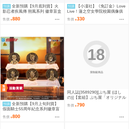
全新預購【9月底到貨】火
【小凜社】《免訂金》Love
預購
預購
影忍者疾風傳 朔風系列 徽章盲盒
Live！蓮之空女學院校園偶像俱
(共8款)
樂部 雙面鑰匙圈吊飾
880
330
售價
售價
18
限制級商品
同人誌[3589290][ぷち屋 (ほし
の)]【套組】ぷち屋「オリジナル
本」セット (偽娘)
全新預購【9月上旬到貨】
預購
790
售價
假面騎士55周年紀念系列徽章盲
盒(全6款)
800
售價