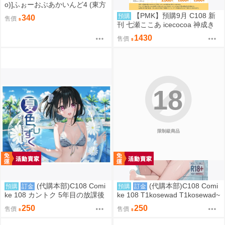
o)]ふぉーおぶあかいんど4 (東方
Project )
【PMK】預購9月 C108 新
預購
340
售價
刊 七瀬ここあ icecocoa 神成き
ゅぴ VSPO
1430
售價
18
限制級商品
(代購本部)C108 Comi
(代購本部)C108 Comi
預購
訂金
預購
訂金
ke 108 カントク 5年目の放課後
ke 108 T1kosewad T1kosewad~
C108數量限定新刊「夏色しずく
~ 蔚藍檔案 C108數量限定新刊
250
250
售價
售價
う (隨機簽名本)」8.15發售預定
「二人ならいいでしょう (隨機簽
名本)」8.16發售預定