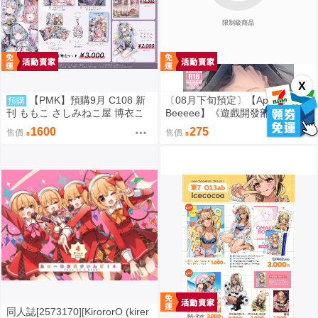
限制級商品
X
【PMK】預購9月 C108 新
〔08月下旬預定〕【Apoidea/Dr.
預購
刊 ももこ さしみねこ屋 博衣こ
Beeeee】《遊戲開發部與老師胯
より 銀城サイネ Hololive VSPO
下的又大又貴的閃耀器械》B5/40
1600
275
售價
售價
P黑白內頁/繁體中文/無修正⬢黑
市兔－蜂巢 (parody:蔚藍檔案 Bl
ue Archive ブルーアーカイブ ブ
ルアカ) FF47
同人誌[2573170][KirororO (kirer