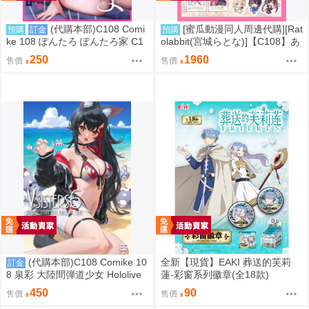
(代購本部)C108 Comi
[蜜瓜動漫同人周邊代購][Rat
預購
訂金
預購
ke 108 ぽんたろ ぽんたろ家 C1
olabbit(宮城らとな)]【C108】あ
08數量限定新刊「あねぬま。～
ずいろ新刊10点セット(Hololive)
250
1960
售價
售價
清楚なお義姉さんは僕を優しく
(同人誌)
蹂躙する～」 8.16發售預定
(代購本部)C108 Comike 10
全新【現貨】EAKI 葬送的芙莉
訂金
8 泉彩 大陸間弾道少女 Hololive
蓮-彩窗系列徽章(全18款)
Gamers 大神ミオ 大神澪 C108
450
90
售價
售價
會場數量新刊「VSISTERS 6 (隨