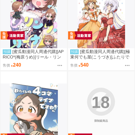
[蜜瓜動漫同人周邊代購][AP
[蜜瓜動漫同人周邊代購][極
預購
預購
RICO*(梅原うめ)]リール・リン
東何でも屋(こうづき)]ふたりで
ク・リーナ(偶像大師)(同人誌)
歌おうクリスちゃんDX 総集編
240
540
售價
售價
だよクリスちゃん2(戰姬絕唱)(同
人誌)
18
限制級商品