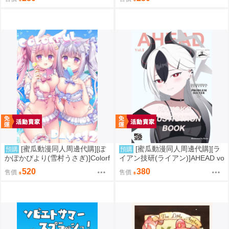
[蜜瓜動漫同人周邊代購][ぽ
[蜜瓜動漫同人周邊代購][ラ
預購
預購
かぽかびより(雪村うさぎ)]Colorf
イアン技研(ライアン)]AHEAD vo
ul Days12【特典付】(同人誌)
l.1(蔚藍檔案)(同人誌)
520
380
售價
售價