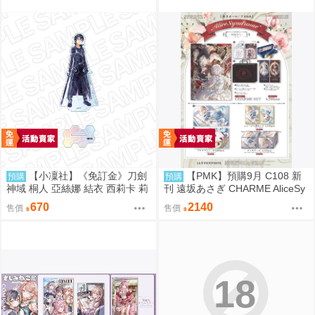
【小凜社】《免訂金》刀劍
【PMK】預購9月 C108 新
預購
預購
神域 桐人 亞絲娜 結衣 西莉卡 莉
刊 遠坂あさぎ CHARME AliceSy
茲貝特 crayon painting ver. 壓克
ndrome* 藍沢エマ VSPO
670
2140
售價
售價
力立牌
18