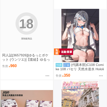
機簽名本)」
18
限制級商品
同人誌[3657926][ゆるっとポケ
ット (ウンツエ)]【套組】ゆるっ
とポケット「非モテの僕にこん
(代購本部)C108 Comi
預購
訂金
960
售價
な誘い断れるはずがない」セッ
ke 108 パセリ 天然水道水 Hololi
ト (原創)
ve 6期生 HoloX 沙花叉クロヱ 沙
350
售價
花叉庫洛艾 沙花叉克蘿耶 雨海ル
カ C108數量限定新刊『TennenS
uidousui27(隨機簽名本)』