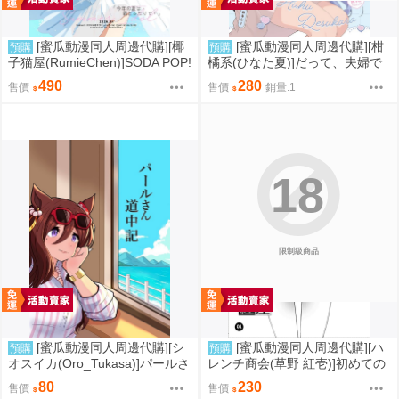
[蜜瓜動漫同人周邊代購][椰
[蜜瓜動漫同人周邊代購][柑
預購
預購
子猫屋(RumieChen)]SODA POP!
橘系(ひなた夏)]だって、夫婦で
(學園偶像大師)(同人誌)
すから(無職轉生)(同人誌)
490
280
售價
售價
銷量:1
18
限制級商品
[蜜瓜動漫同人周邊代購][シ
[蜜瓜動漫同人周邊代購][ハ
預購
預購
オスイカ(Oro_Tukasa)]パールさ
レンチ商会(草野 紅壱)]初めての
ん道中記(賽馬娘)(同人誌)
彼女、初めての彼氏。4.5(同人
80
230
售價
售價
誌)