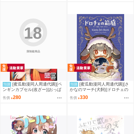
18
限制級商品
[蜜瓜動漫同人周邊代購][ペ
[蜜瓜動漫同人周邊代購][さ
預購
預購
ンギンカプセル(改ざー)]おっぱ
かなのマーチ(犬飼)]ドロチェの
いで挟まれる幸せを指揮官様に
箱庭-冬とお酒とそれからわたし-
280
330
售價
售價
(碧藍航線)(同人誌)
(同人誌)