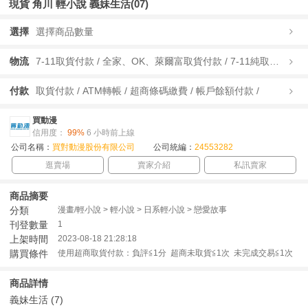
現貨 角川 輕小說 義妹生活(07)
選擇
選擇商品數量
物流
7-11取貨付款 / 全家、OK、萊爾富取貨付款 / 7-11純取貨 / 全家、OK、萊爾富純取貨 / 宅配/快遞 /
付款
取貨付款 / ATM轉帳 / 超商條碼繳費 / 帳戶餘額付款 /
買動漫
信用度：
99%
6 小時前上線
公司名稱：
買對動漫股份有限公司
公司統編：
24553282
逛賣場
賣家介紹
私訊賣家
商品摘要
分類
漫畫/輕小說 > 輕小說 > 日系輕小說 > 戀愛故事
刊登數量
1
上架時間
2023-08-18 21:28:18
購買條件
使用超商取貨付款：負評≦1分 超商未取貨≦1次 未完成交易≦1次
商品詳情
義妹生活 (7)