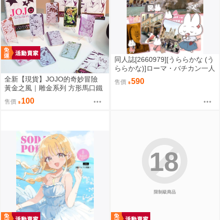
同人誌[2660979][うららかな (う
ららかな)]ローマ・バチカン一人
旅行記 前編 (其他)
全新【現貨】JOJO的奇妙冒險
590
售價
黃金之風｜雕金系列 方形馬口鐵
徽章盲盒(全16款)
100
售價
18
限制級商品