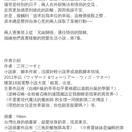
儘管是特別的日子，兩人在外卻無法有情侶的交流，
反而更加感受到彼此的距離，因而焦躁不安。
於是，接觸到「追求自我本位的幸福」這種價值觀之際，
原本總是壓抑自身心意的兩人採取了某種行動──
兩人逐漸登上從「兄妹關係」通往情侶的階梯。
描繪他們真實樣貌的戀愛生活小說，第7集。
作者介紹
作者：三河ごーすと
小說家、腳本作家，活躍於輕小說界或遊戲腳本領域。
2011年以《ウィザード &ウォーリアー・ウィズ・マネー》
獲第18屆電擊小說大賞「銀賞」出道。
主要作品有《自稱F級的哥哥似乎要稱霸以遊戲分級的學園？》、
《逆轉召喚~全校被召喚到連隱藏設定我都瞭若指掌的異世界~》、
《不需要現代魔法的魔術師 和女僕一同開創第二次傳說 》、
《理想的女兒是世界最強，你也願意寵愛嗎？》等。
插畫：Hiten
台灣出身的插畫家，超愛珍珠奶茶，現居東京。
小說插畫作品有《三角距離無限為零》、《※疼愛妹妹是編輯的第