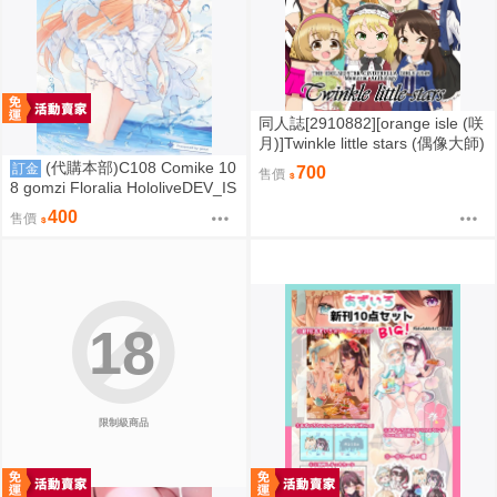
同人誌[2910882][orange isle (咲
月)]Twinkle little stars (偶像大師)
(代購本部)C108 Comike 10
訂金
700
售價
8 gomzi Floralia HololiveDEV_IS
ReGLOSS 音乃瀬奏 C108會場數
400
售價
量新刊「Twinkle Note (隨機簽名
本)」
18
限制級商品