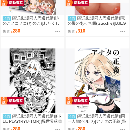
[蜜瓜動漫同人周邊代購][き
[蜜瓜動漫同人周邊代購][竜
預購
預購
のこノコノコ(きのこ)]わたくし
の巣のあっち側(tsucchie)]B3EG
の4コマライフですわ!【特典
(同人誌)
280
310
售價
售價
付】(學園偶像大師)(同人誌)
[蜜瓜動漫同人周邊代購][FR
[蜜瓜動漫同人周邊代購][同
預購
預購
EE PLAY(RYU-TMR)]異世界落書
一人物(ベルワ)]アナタの正義(學
領域(同人誌)
園偶像大師)(同人誌)
280
280
售價
售價