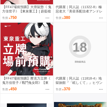
【FF47場前預購】大滑鼠墊《 鬼
代購屋｜同人誌（11322-8）極
方佳世子》【東泉重工】[ 蔚藍檔
惡老大『美容系配信者アンドレ
案 ブルアカ / 鬼方佳世子 カヨコ
アルフスと解説のヴァサゴさ
750
380
售價
售價
]
ん』龍童誠斗 隠秘哲学社
18
限制級商品
【FF47場前預購】壓克力立牌《
代購屋｜同人誌（11818-4）地
鬼方佳世子 / 戰鬥兔女郎》【東
獄旅館『「眩しくて」』ヒヴン
泉重工】[ 蔚藍檔案 ブルアカ / 鬼
ショウ ないない★ぱらだいす
450
370
售價
售價
方佳世子 カヨコ ]