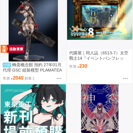
代購屋｜同人誌（6513-7）太空
戰士14『イベントパンフレッ
ト』【頭割り】運営 なては
轉蛋概念館 預約 27年01月
預購
230
售價
代理 GSC 組裝模型 PLAMATEA
繪師toridamono MX醬 約16公分
2040
售價
銷量:1