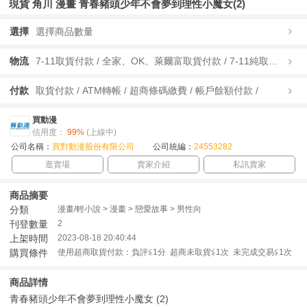
現貨 角川 漫畫 青春豬頭少年不會夢到理性小魔女(2)
選擇
選擇商品數量
物流
7-11取貨付款 / 全家、OK、萊爾富取貨付款 / 7-11純取貨 / 全家、OK、萊爾富純取貨 / 宅配/快遞 /
付款
取貨付款 / ATM轉帳 / 超商條碼繳費 / 帳戶餘額付款 /
買動漫
信用度：
99%
(上線中)
公司名稱：
買對動漫股份有限公司
公司統編：
24553282
逛賣場
賣家介紹
私訊賣家
商品摘要
分類
漫畫/輕小說 > 漫畫 > 戀愛故事 > 男性向
刊登數量
2
上架時間
2023-08-18 20:40:44
購買條件
使用超商取貨付款：負評≦1分 超商未取貨≦1次 未完成交易≦1次
商品詳情
青春豬頭少年不會夢到理性小魔女 (2)