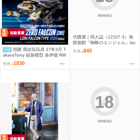
限制級商品
代購屋｜同人誌（12107-3）地
獄旅館『蜘蛛のエンジェル』tac
o オーガニック毒リンゴ
預購 瑪吉玩玩具 27年3月 T
預購
845
售價
akaraTomy 組裝模型 洛伊德 RM
Z-025 長牙獅零式・獵鷹型（ZB
1830
售價
F） 0828
18
限制級商品