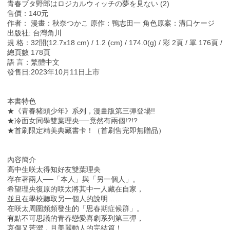
青春ブタ野郎はロジカルウィッチの夢を見ない (2)
售價：140元
作者： 漫畫：秋奈つかこ 原作：鴨志田一 角色原案：溝口ケージ
出版社: 台灣角川
規 格：32開(12.7x18 cm) / 1.2 (cm) / 174.0(g) / 彩 2頁 / 單 176頁 /
總頁數 178頁
語 言：繁體中文
發售日:2023年10月11日上市
本書特色
★《青春豬頭少年》系列，漫畫版第三彈登場!!
★冷面女同學雙葉理央──竟然有兩個!?!?
★首刷限定精美典藏書卡！（首刷售完即無贈品）
內容簡介
高中生咲太得知好友雙葉理央
存在著兩人──「本人」與「另一個人」。
希望理央復原的咲太將其中一人藏在自家，
並且在學校聽取另一個人的說明……
在咲太周圍頻頻發生的「思春期症候群」。
有點不可思議的青春戀愛喜劇系列第三彈，
哀傷又苦澀，且美麗動人的完結篇！