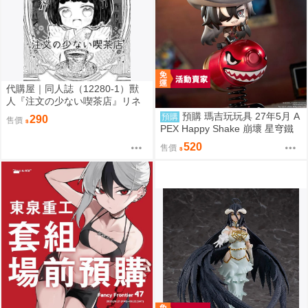
代購屋｜同人誌（12280-1）獸
人『注文の少ない喫茶店』リネ
ン リネンドレッシング
預購 瑪吉玩玩具 27年5月 A
預購
290
售價
PEX Happy Shake 崩壞 星穹鐵
道 Q版搖搖樂 波提歐 1002
520
售價