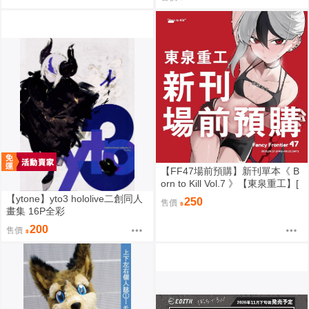
【FF47場前預購】新刊單本《 B
orn to Kill Vol.7 》【東泉重工】[
蔚藍檔案 ブルアカ / 鬼方佳世子
【ytone】yto3 hololive二創同人
250
售價
カヨコ ]
畫集 16P全彩
200
售價