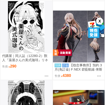
X
代購屋｜同人誌（12280-2）獸
人『薬屋さんの美式珈琲』リネ
ン リネンドレッシング
【怨念事務所】預約 3
預購
訂金
290
售價
月(免訂金) F:NEX 碧藍航線 俾斯
麥 正裝Ver 1/7 0920
4380
售價