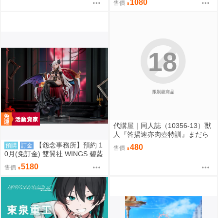
1080
售價
18
限制級商品
代購屋｜同人誌（10356-13）獸
人『答揚速亦肉壺特訓』まだら
模様 まんだら亭
【怨念事務所】預約 1
預購
訂金
480
售價
0月(免訂金) 雙翼社 WINGS 碧藍
航線 阿爾比恩 銀月下的夜之眷屬
5180
售價
1/7 0927