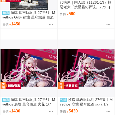
代購屋｜同人誌（11261-13）極
惡老大『幾星霜の夢現』ムツ イ
チメモリ
預購 瑪吉玩玩具 27年6月 M
預購
590
售價
yethos Gift+ 崩壞 星穹鐵道 白厄
列車環遊記Ver 1/8 1009
1450
售價
預購 瑪吉玩玩具 27年6月 M
預購 瑪吉玩玩具 27年6月 M
預購
預購
yethos 崩壞 星穹鐵道 火花 1/7
yethos 崩壞 星穹鐵道 火花 1/7
特典版 壓克力打卡棒 1009
特典版 壓克力打卡棒 1009
1430
5430
售價
售價