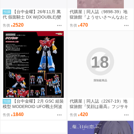
【台中金曜】26年11月 萬
代購屋｜同人誌（9898-39）地
預購
代 假面騎士 DX W(DOUBLE)變
獄旅館『ようせいさ〜んなおと
身腰帶(平成20周年VER.) 再版 0
もだち』ia さくらんぼアイス
2520
470
售價
售價
814
18
限制級商品
【台中金曜】2月 GSC 組裝
代購屋｜同人誌（2267-19）地
預購
模型 MODEROID UFO戰士阿波
獄旅館『笑顔は最高』フジサキ
羅 大阿波羅 0904
芥屋
1840
420
售價
售價