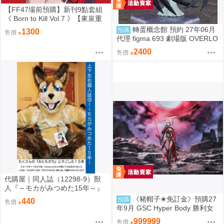
【FF47場前預購】新刊9點套組
《 Born to Kill Vol.7 》【東泉重
工】[ 蔚藍檔案 ブルアカ / 鬼方佳
轉蛋概念館 預約 27年06月
預購
1300
售價
世子 カヨコ ]
代理 figma 693 劇場版 OVERLO
RD 聖王國篇 雅兒貝德 免訂金
2400
售價
代購屋｜同人誌（12298-9）獸
人『～モカがみつめた15年～』
上下左右 ふちなし印刷
《豬帽子✬免訂金》預購27
預購
440
售價
年9月 GSC Hyper Body 勝利女
神：妮姬 紅蓮：暗影 0913
999999
售價