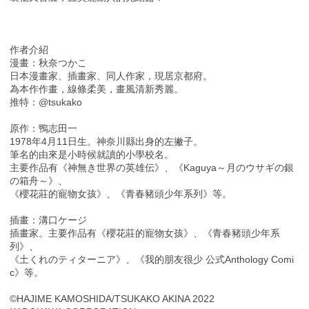
作者介紹
漫畫：秋奈つかこ
日本漫畫家、插畫家、同人作家，現居京都府。
為本作作畫，線條柔美，畫風清新秀麗。
推特：@tsukako
原作：鴨志田一
1978年4月11日生。神奈川縣出身的左撇子。
筆名的由來是小時候就讀的小學校名。
主要作品有《神無き世界の英雄伝》、《Kaguya～月のウサギの銀
の箱舟～》、
《櫻花莊的寵物女孩》、《青春豬頭少年系列》等。
插畫：溝口ケージ
插畫家。主要作品有《櫻花莊的寵物女孩》、《青春豬頭少年系
列》、
《土くれのティターニア》、《我的朋友很少 公式Anthology Comi
c》等。
©HAJIME KAMOSHIDA/TSUKAKO AKINA 2022