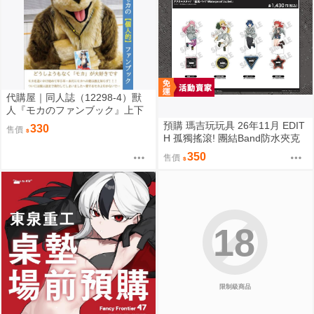
代購屋｜同人誌（12298-4）獸
人『モカのファンブック』上下
左右 ふちなし印刷
預購 瑪吉玩玩具 26年11月 EDIT
330
售價
H 孤獨搖滾! 團結Band防水夾克
角色壓克力立牌 0901
350
售價
18
限制級商品