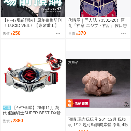
【FF47場前預購】原創畫集新刊
代購屋｜同人誌（3331-20）原
《 LUCID VEIL》【東泉重工】
創『神窓-エジプト神話』佐口想
ORO
250
370
售價
售價
【台中金曜】26年11月 萬
預購
代 假面騎士SUPER BEST DX變
身腰帶Drive驅動器&移速手鐲 再
預購 瑪吉玩玩具 26年12月 風模
2880
售價
版 0814
玩 1/12 超可動肌肉素體 泰坦 4款
膚色 0828