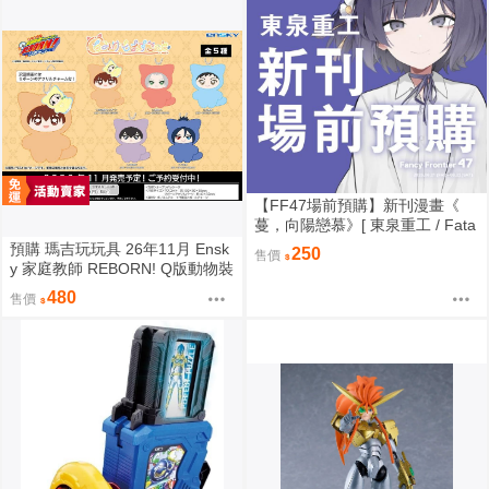
【FF47場前預購】新刊漫畫《
蔓，向陽戀慕》[ 東泉重工 / Fata
aa / 美鈴x手毬 / 秦谷美鈴 / 月村
預購 瑪吉玩玩具 26年11月 Ensk
250
售價
手毬 / 學園偶像大師 / 全年齡 / 百
y 家庭教師 REBORN! Q版動物裝
合ONLY ]
珠鍊布偶吊飾 娃娃 5款分售 0814
480
售價