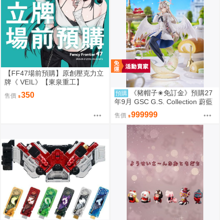
【FF47場前預購】原創壓克力立
牌《 VEIL》【東泉重工】
《豬帽子✬免訂金》預購27
預購
350
售價
年9月 GSC G.S. Collection 蔚藍
檔案 渚 ～花香微笑～ 1/7 0920
999999
售價