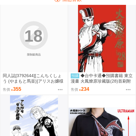
18
限制級商品
同人誌[3792644][こんちくしょ
◆台中卡通◆預購書籍 東立
預購
う (やまもと馬並)]アリスお嬢様
漫畫 火鳳燎原珍藏版(28)首刷附
と僕のおしおき部屋 (ふたなり)
錄版(附書籤卡) 作者 陳某 送尼采
355
234
售價
售價
書套