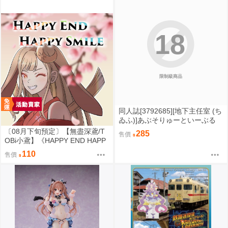
18
限制級商品
同人誌[3792685][地下主任室 (ち
ゐふ)]あぶそりゅーといーぶる
(東方Project)
〔08月下旬預定〕【無盡深鳶/T
285
售價
OBi小鳶】《HAPPY END HAPP
Y SMILE》B5/16P黑白內頁/繁體
110
售價
中文⬢黑市兔－心動大鳥團 (paro
dy: 超時空輝耀姬！超かぐや
姫！) FF47