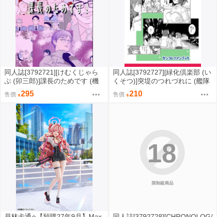
同人誌[3792721][けむくじゃら
同人誌[3792727][緑化倶楽部 (い
ぶ (卯三郎)]課長のためです (機
くそつ)]突堤のつれづれに (艦隊
動警察)
收藏)
295
210
售價
售價
18
限制級商品
員林卡通⭐️【預購27年9月】Max
同人誌[3792728][CHRONOLOG/