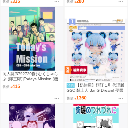
335
280
售價
售價
同人誌[3792720][けむくじゃら
ぶ (卯三郎)]Todays Mission (機
動警察)
【奶熊屋】預訂 1月 代理版
預購
415
售價
GSC 黏土人 BanG Dream! 夢限
大 MewType 峰月律 0905
1360
售價