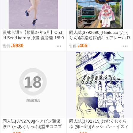
員林卡通⭐️【預購27年5月】Orch
同人誌[3792690][Hibitetsu (たく
id Seed karory 原畫 夏音醬 1/6 0
りん)]鉄路迷探偵キュアレール R
917
AILWAY LABYRINTH【特典】
5930
405
售價
售價
(鐵道)
18
限制級商品
同人誌[3792709][ヘアピン類保
同人誌[3792719][けむくじゃら
護区 (へあくりっぷ)]堂主コスプ
ぶ (卯三郎)]ミッション・イズィ
レ見せて下さい (原神)
ー (機動警察)