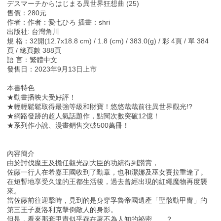
デスマーチからはじまる異世界狂想曲 (25)
售價：280元
作者：作者：愛七ひろ 插畫：shri
出版社: 台灣角川
規 格：32開(12.7x18.8 cm) / 1.8 (cm) / 383.0(g) / 彩 4頁 / 單 384
頁 / 總頁數 388頁
語 言：繁體中文
發售日：2023年9月13日上市
本書特色
★動畫播映大受好評！
★輕輕鬆鬆取得最強等級和財寶！悠悠哉哉前往異世界觀光!?
★網路發跡的超人氣話題作，點閱次數突破12億！
★系列作小說、漫畫銷售突破500萬冊！
內容簡介
由於討伐魔王及擔任觀光副大臣的功績得到讚賞，
佐藤一行人在希嘉王國收到了勳章，也和潔娜及巫女賽拉重逢了。
在短暫地享受久違的王都生活後，過去曾經出現的紅繩魔物再度襲
來。
當佐藤前往迎擊時，見到的是身穿孚魯帝國遺產「聖骸動甲冑」的
第三王子夏洛利克擊倒敵人的身影。
但是，看來那套甲冑似乎存在著不為人知的祕密……？