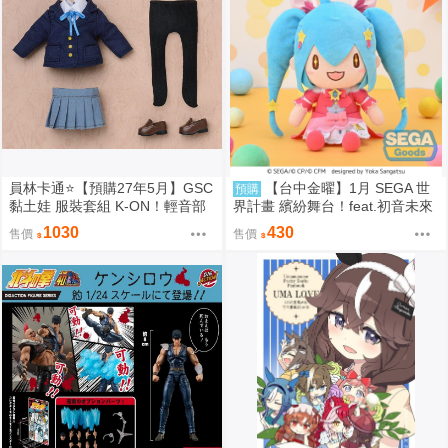
員林卡通⭐️【預購27年5月】GSC
【台中金曜】1月 SEGA 世
預購
黏土娃 服裝套組 K-ON！輕音部
界計畫 繽紛舞台！feat.初音未來
平澤唯 0906
絨毛 仙境 SEKAI初音 全新世界 0
1030
430
售價
售價
901