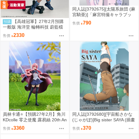
同人誌[3792675][太陽系旅団 (麻
宮騎亜)]「麻宮特撮キャラブッ
ク 004「energy up 高嶺ラ
【高雄冠軍】27年2月預購
預購
790
售價
ン -from メガロマン-」 ( 特攝)
一般版 海洋堂 輪轉科技 蔚藍檔
案 風倉萌 免訂金1007
2330
售價
員林卡通⭐️【預購27年2月】角川
同人誌[3792680][宇宙船さかな
KDcolle 零之使魔 露易絲 20th An
(じゃがぽ)]Big sister SAYA (插畫
niversary 約23公分
集)
3360
370
售價
售價