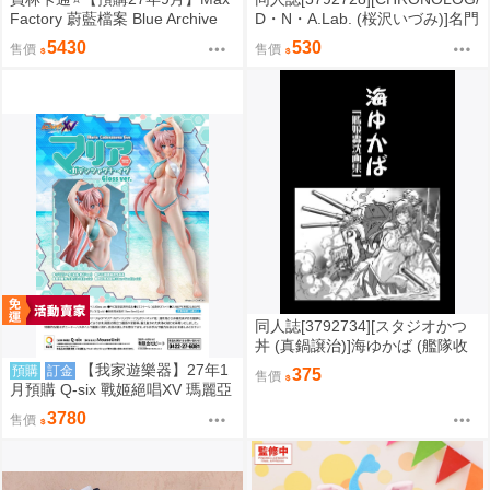
Factory 蔚藍檔案 Blue Archive
D・N・A.Lab. (桜沢いづみ)]名門
綺羅羅 1/7 0906
女学院女子寮に潜む色情霊【特
5430
530
售價
售價
典】 (原創)
同人誌[3792734][スタジオかつ
丼 (真鍋譲治)]海ゆかば (艦隊收
藏)
【我家遊樂器】27年1
預購
訂金
375
售價
月預購 Q-six 戰姬絕唱XV 瑪麗亞
·卡登扎夫娜·伊芙 比基尼 1/7 光
3780
售價
澤版