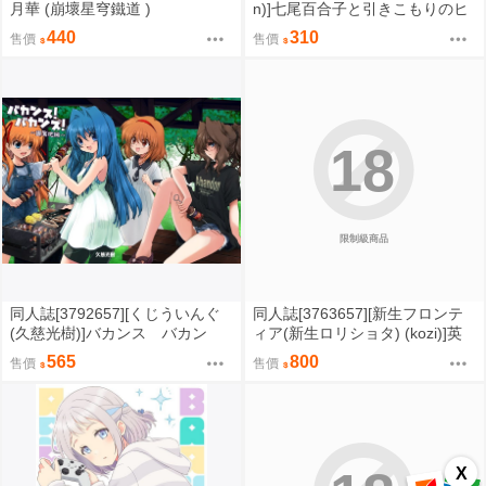
月華 (崩壞星穹鐵道 )
n)]七尾百合子と引きこもりのヒ
ーロー【特典】 (偶像大師)
440
310
售價
售價
18
限制級商品
同人誌[3792657][くじういんぐ
同人誌[3763657][新生フロンテ
(久慈光樹)]バカンス バカン
ィア(新生ロリショタ) (kozi)]英
ス ～避暑地編～ (Kanon)
霊オトコの娘雌堕ち●●記総集編
565
800
售價
售價
(Fate/FGO)
X