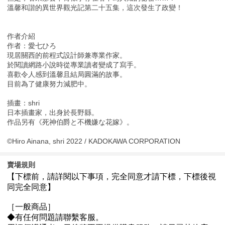
溫馨和諧的異世界觀光記第二十五集，這次發生了政變！
作者介紹
作者：愛七ひろ
現居關西的前程式設計師兼專業作家。
於閱讀網路小說時從專業讀者變成了寫手。
喜歡令人感到溫馨且結局圓滿的故事。
目前為了健康努力減肥中。
插畫：shri
日本插畫家，出身於長野縣。
作品另有《死神伯爵と不機嫌な花嫁》。
©Hiro Ainana, shri 2022 / KADOKAWA CORPORATION
賣場規則