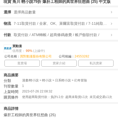
現貨 角川 輕小說79折 爆肝工程師的異世界狂想曲 (25) 中文版
選擇
選擇商品數量
物流
7-11取貨付款 / 全家、OK、萊爾富取貨付款 / 7-11純取貨 / 全家、OK、萊爾富純取貨 / 宅配/快遞 /
付款
取貨付款 / ATM轉帳 / 超商條碼繳費 / 帳戶餘額付款 /
買動漫
信用度：
99%
(上線中)
公司名稱：
買對動漫股份有限公司
公司統編：
24553282
逛賣場
賣家介紹
私訊賣家
商品摘要
分類
漫畫/輕小說 > 輕小說 > 日系輕小說 > 幻奇冒險
刊登數量
1
上架時間
2023-07-26 22:08:32
購買條件
使用超商取貨付款：負評≦1分 超商未取貨≦1次 未完成交易≦1次
商品詳情
爆肝工程師的異世界狂想曲 (25)