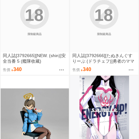
18
18
限制級商品
限制級商品
同人誌[3792665][NEW. (shin)]安
同人誌[3792666][たぬきんぐす
全当番 5 (艦隊收藏)
りーぷ (ドラチェフ)]勇者のママ
はハメられてしまった (原創)
340
340
售價
售價