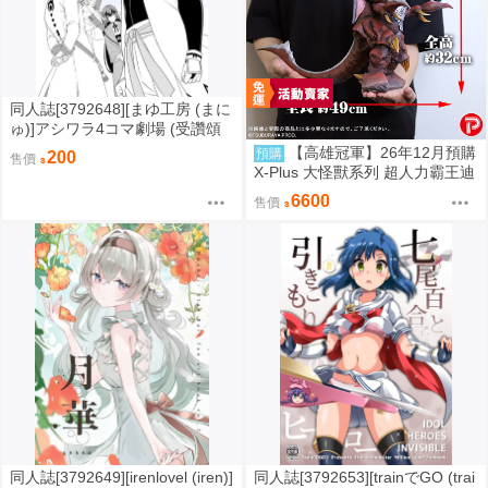
同人誌[3792648][まゆ工房 (まに
ゅ)]アシワラ4コマ劇場 (受讚頌
者)
【高雄冠軍】26年12月預購
預購
200
售價
X-Plus 大怪獸系列 超人力霸王迪
卡 超古代鳥美爾巴 免訂金0817
6600
售價
同人誌[3792649][irenlovel (iren)]
同人誌[3792653][trainでGO (trai