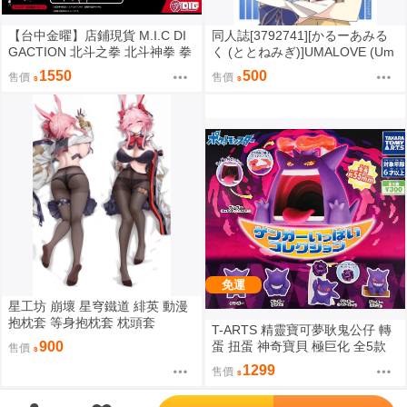
【台中金曜】店鋪現貨 M.I.C DI
同人誌[3792741][かるーあみる
GACTION 北斗之拳 北斗神拳 拳
く (ととねみぎ)]UMALOVE (Um
四郎 拳志郎 健次郎 8CM 1/24
a娘)
1550
500
售價
售價
免運
星工坊 崩壞 星穹鐵道 緋英 動漫
抱枕套 等身抱枕套 枕頭套
T-ARTS 精靈寶可夢耿鬼公仔 轉
蛋 扭蛋 神奇寶貝 極巨化 全5款
900
售價
極巨化耿鬼 免運
1299
售價
';