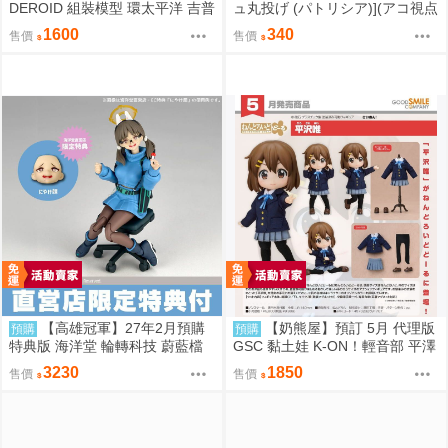
DEROID 組裝模型 環太平洋 吉普
ュ丸投げ (パトリシア)](アコ視点
賽危機 0906
で)委員長が寝取られる本 (蔚藍
1600
340
售價
售價
檔案)
【高雄冠軍】27年2月預購
【奶熊屋】預訂 5月 代理版
預購
預購
特典版 海洋堂 輪轉科技 蔚藍檔
GSC 黏土娃 K-ON！輕音部 平澤
案 風倉萌 免訂金1007
唯 0905
3230
1850
售價
售價