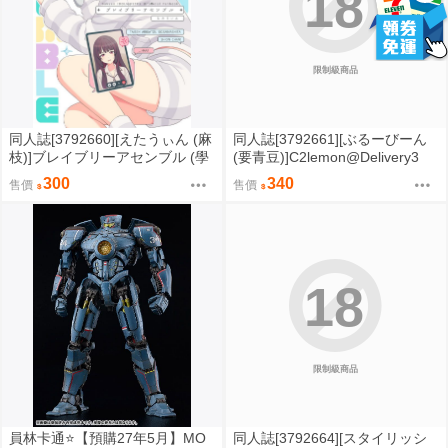
18
限制級商品
同人誌[3792660][えたうぃん (麻
同人誌[3792661][ぶるーびーん
枝)]ブレイブリーアセンブル (學
(要青豆)]C2lemon@Delivery3
園偶像大師)
(反叛的魯路修)
300
340
售價
售價
18
限制級商品
員林卡通⭐️【預購27年5月】MO
同人誌[3792664][スタイリッシ