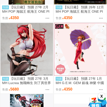
【玩日藏】 預購 27年 2月
【玩日藏】 預購 26年 12月
預購
預購
MH POP 海賊王 航海王 ONE PI
MH POP 海賊王 航海王 ONE PI
ECE LIMITED EDITION 食人鬼
ECE S.O.C SOC 托拉法爾加 羅
4350
4350
售價
售價
巴特洛馬 巴托洛米奧 限定復刻版
Ver.R 代理版
代理版
【玩日藏】 預購 27年 3月
【玩日藏】 預購 27年 1月
預購
預購
MH Lucrea 無職轉生 到了異世界
MH G.E.M. GEM 銀魂 神樂 中國
就拿出真本事 艾莉絲 代理版
風 旗袍 限定復刻版 代理版
5680
4350
售價
售價
X