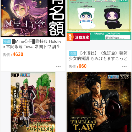
█Mine公仔█附特典 Hololiv
預購
e 常闇永遠 Towa 常闇トワ 誕生
日記念 2026 生日紀念套組 立牌
【小凜社】《免訂金》藥師
預購
4630
售價
帽子
少女的獨語 ちみけもますこっと
貓貓 壬氏 毛絨布偶玩偶娃娃吊飾
660
售價