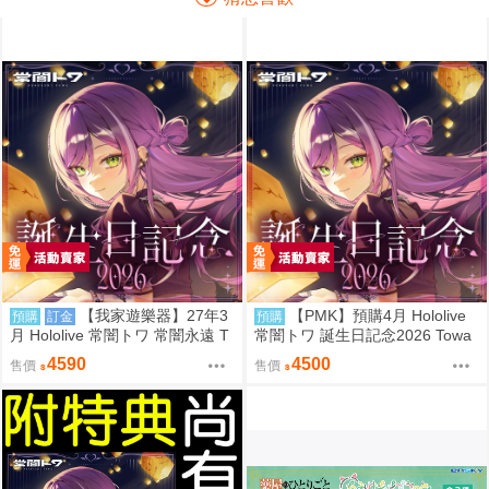
【我家遊樂器】27年3
【PMK】預購4月 Hololive
預購
訂金
預購
月 Hololive 常闇トワ 常闇永遠 T
常闇トワ 誕生日記念2026 Towa
owa 誕生日記念2026
4590
4500
售價
售價