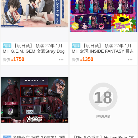
【玩日藏】 預購 27年 1月
【玩日藏】 預購 27年 1月
預購
預購
MH G.E.M. GEM 文豪Stray Dog
MH 盒玩 INSIDE FANTASY 哥吉
s 文豪野犬 Palm size 掌心 掌中
拉對黑多拉 黑多拉 軟膠 1中盒4
1750
1350
售價
售價
太宰治 代理版
入 代理版
18
限制級商品
參號倉庫 預購 28年第1-2季
【Rinきの兎魂】Hollow Beta (本
訂金