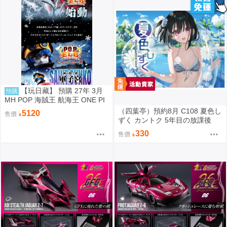
【玩日藏】 預購 27年 3月
預購
MH POP 海賊王 航海王 ONE PI
ECE Elevated Boost Knights of
（四葉亭）預約8月 C108 夏色し
5120
售價
God 神之騎士團 軍子宮 代理版
ずく カントク 5年目の放課後
330
售價