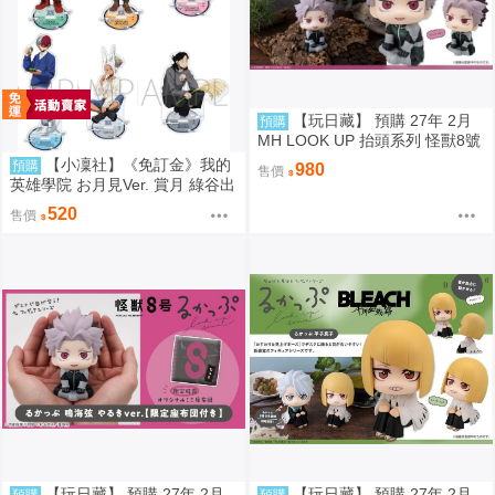
【玩日藏】 預購 27年 2月
預購
MH LOOK UP 抬頭系列 怪獸8號
鳴海弦 戰鬥版 認真 Motivated 抬
【小凜社】《免訂金》我的
預購
980
售價
頭公仔 代理版
英雄學院 お月見Ver. 賞月 綠谷出
久 爆豪勝己 麗日御茶子 轟焦凍
520
售價
壓克力立牌 資料夾 貼紙
【玩日藏】 預購 27年 2月
【玩日藏】 預購 27年 2月