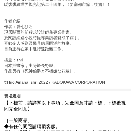
暖烘烘異世界觀光記第二十四集，〈要塞都市篇．後篇〉！
作者介紹
作者：愛七ひろ
現居關西的前程式設計師兼專業作家。
於閱讀網路小說時從專業讀者變成了寫手。
喜歡令人感到溫馨且結局圓滿的故事。
目前正待在家中進行遠距離工作。
插畫：shri
日本插畫家，出身於長野縣。
作品另有《死神伯爵と不機嫌な花嫁》。
©Hiro Ainana, shri 2022 / KADOKAWA CORPORATION
賣場規則