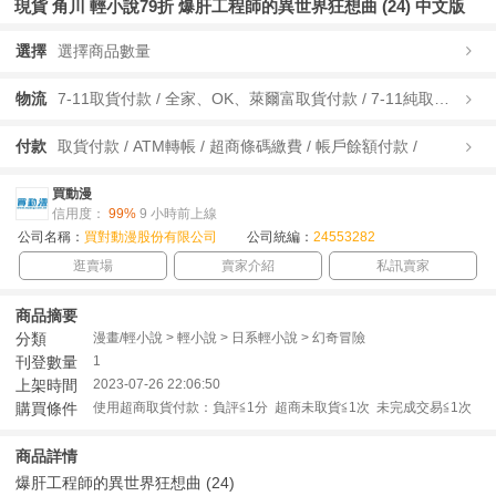
現貨 角川 輕小說79折 爆肝工程師的異世界狂想曲 (24) 中文版
選擇
選擇商品數量
物流
7-11取貨付款 / 全家、OK、萊爾富取貨付款 / 7-11純取貨 / 全家、OK、萊爾富純取貨 / 宅配/快遞 /
付款
取貨付款 / ATM轉帳 / 超商條碼繳費 / 帳戶餘額付款 /
買動漫
信用度：
99%
9 小時前上線
公司名稱：
買對動漫股份有限公司
公司統編：
24553282
逛賣場
賣家介紹
私訊賣家
商品摘要
分類
漫畫/輕小說 > 輕小說 > 日系輕小說 > 幻奇冒險
刊登數量
1
上架時間
2023-07-26 22:06:50
購買條件
使用超商取貨付款：負評≦1分 超商未取貨≦1次 未完成交易≦1次
商品詳情
爆肝工程師的異世界狂想曲 (24)