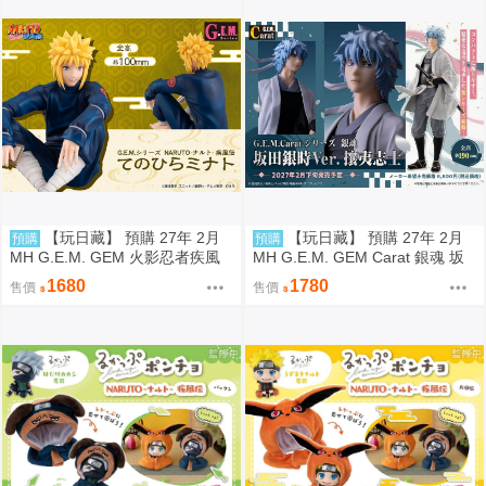
【玩日藏】 預購 27年 2月
【玩日藏】 預購 27年 2月
預購
預購
MH G.E.M. GEM 火影忍者疾風
MH G.E.M. GEM Carat 銀魂 坂
傳 Palm size 掌心 掌中 波風湊
田銀時 攘夷志士 代理版
1680
1780
售價
售價
波風水門 代理版