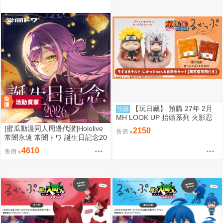
【玩日藏】 預購 27年 2月
預購
MH LOOK UP 抬頭系列 火影忍
者疾風傳 漩渦鳴人 燦笑 Smile &
[蜜瓜動漫同人周邊代購]Hololive
2150
售價
自來也 抬頭公仔 特典 代理版
常闇永遠 常闇トワ 誕生日記念20
26套組/周邊(9/12預約截止)(3月
4610
售價
預約)(Hololive)