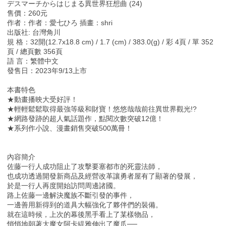
デスマーチからはじまる異世界狂想曲 (24)
售價：260元
作者：作者：愛七ひろ 插畫：shri
出版社: 台灣角川
規 格：32開(12.7x18.8 cm) / 1.7 (cm) / 383.0(g) / 彩 4頁 / 單 352
頁 / 總頁數 356頁
語 言：繁體中文
發售日：2023年9/13上市
本書特色
★動畫播映大受好評！
★輕輕鬆鬆取得最強等級和財寶！悠悠哉哉前往異世界觀光!?
★網路發跡的超人氣話題作，點閱次數突破12億！
★系列作小說、漫畫銷售突破500萬冊！
內容簡介
佐藤一行人成功阻止了攻擊要塞都市的死靈法師，
也成功透過開發新商品及經營改革讓勇者屋有了顯著的發展，
於是一行人再度開始訪問周邊諸國。
路上佐藤一邊解決魔族不斷引發的事件，
一邊善用新得到的道具大幅強化了夥伴們的裝備。
就在這時候，上次的幕後黑手看上了某樣物品，
悄悄地朝著大魔女阿卡緹雅伸出了魔爪──