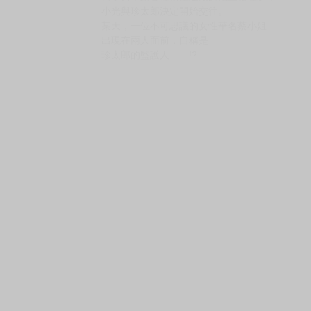
購買評價限制
使用超商取貨付款：負評≦1分 超商未取貨≦1
★「胸器」滿載！滿足「胸」奴人們各式幻想的
內容簡介
萬光是位喜愛巨乳的繪本作家。
他與網路上認識，充滿謎團的巨乳
女大學生珍太郎展開了同居生活
為了與舉動各種積極過頭的她互相理解，
小光與珍太郎決定開始交往。
某天，一位不可思議的女性華名蔡小姐
出現在兩人面前，自稱是
珍太郎的監護人——!?