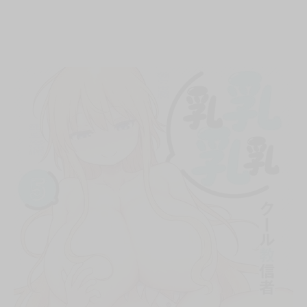
次 未完成交易≦1次 （近半年）
戀愛喜劇！