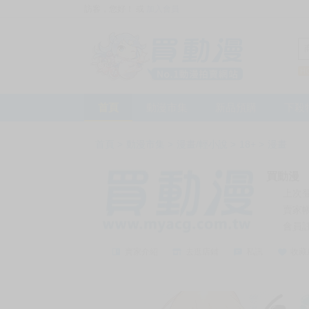
訪客，您好！
或
加入會員
首頁
動漫市集
新品預購
下殺
首頁
>
動漫市集
>
漫畫/輕小說
>
18+
>
漫畫
買動漫
上次
賣家
會員
賣家介紹
去逛店鋪
私訊
收藏