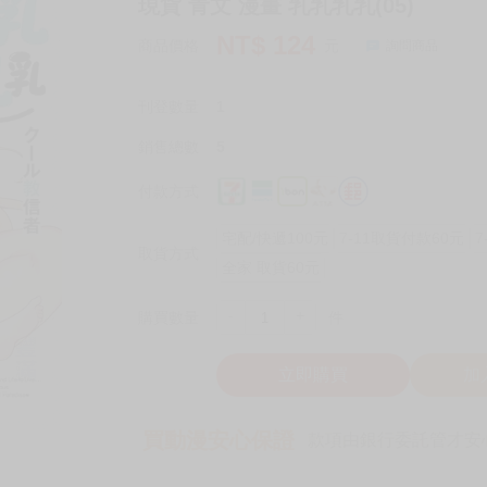
現貨 青文 漫畫 乳乳乳乳(05)
NT$
124
商品價格
元
詢問商品
刊登數量
1
銷售總數
5
付款方式
宅配/快遞100元
7-11取貨付款60元
7
取貨方式
全家 取貨60元
-
+
購買數量
件
立即購買
加
買動漫安心保證
款項由銀行委託管才安心 