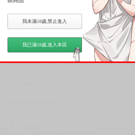
區商品
。
我未滿18歲,禁止進入
件》、
（青文出版）等作品。
我已滿18歲,進入本區
，下標後視同完全同意】
尋其他店家，謝謝。
變動，一旦收到就會盡快寄出。
到齊後一起發貨。
品為主。
反應，逾期不受理。
反應，將直接加入黑名單，還請下單後準時取貨。