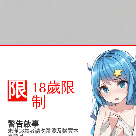
限
18歲限
制
警告啟事
未滿18歲者請勿瀏覽及購買本