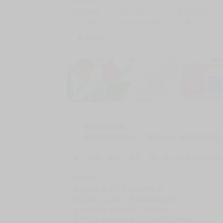
商品編號
G03927090
累積點閱數
自訂編號
9786263620094
收藏
1
收藏商品
加價購
( 共
1
件商品 )
(加購品) 買動漫★《$15元-
-
+