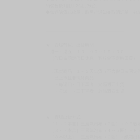
有時會上市前更改贈品內容或延後出版，還請注
◆網路購物取貨後開箱時建議全程錄影拍照存證
［日本精品］
◆日本精品單筆滿NT$4,000須先支付 10% 
待買家收到訂單商品，確認品項數量無誤，並確
訂金金額將退回至買動漫錢包。
◆日本精品為受注代購性質，結單後恕無法取消
◆日本精品圖像僅供參考，設計及式樣請以實際
◆日本精品的標題月份是日本上市時間，不等於
約發售後1個月-2個月抵台。
◆如遇缺貨或砍單，將另行通知並取消訂單，敬
━━━━━━━━━━━━━━━━━━
★ 賣場營運、出貨時間
週一～週五 １０：００～１９：００
（假日＆國定假日休息，客服會不定時回覆）
．現貨商品：１～２天出貨（不含假日＆國定