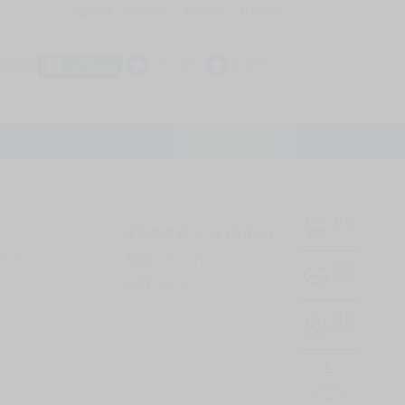
我的拍賣
訊息中心
最新公告
幫助中心
│
│
│
8 OFF
加入會員
會員登入
LINE登入
平台說明Q&A
結帳
未完成交易
0
次 (近半年)
商品
7107
件
有限公司
❔
訊息
中心
信用
99
%
常用
功能
TOP