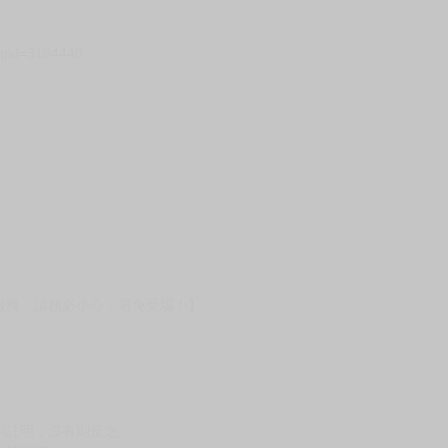
壞袋（快遞袋）
Ｅ破壞袋（快遞袋）
貨
）
?gid=3104440