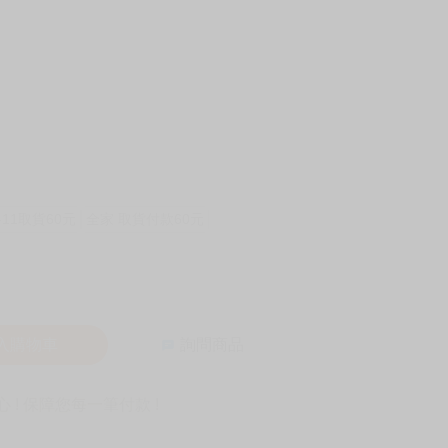
-11取貨60元
全家 取貨付款60元
入購物車
詢問商品
! 保障您每一筆付款 !