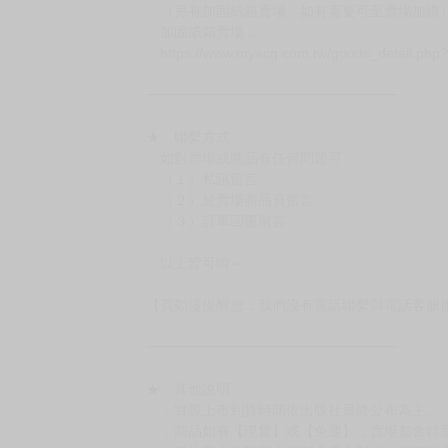
．已上市且非現貨商品：
－每週四～日下單者，於隔週五出貨
－每週一～三下單者，於隔週四出貨
━━━━━━━━━━━━━━━━━━
★ 賣場出貨方式
［１～２本書］三層氣泡布（２圈）＋ＰＥ破
［３～７本書］三層氣泡布（４～５圈）＋Ｐ
［８本以上］ 三層氣泡布（２圈）＋紙箱出
（另有加固紙箱賣場，如有需要可至賣場加購
加固紙箱賣場：
https://www.myacg.com.tw/goods_detail.php
━━━━━━━━━━━━━━━━━━
★ 聯繫方式
如對賣場或商品有任何問題可：
（１）私訊留言
（２）於賣場商品頁留言
（３）訂單回覆留言