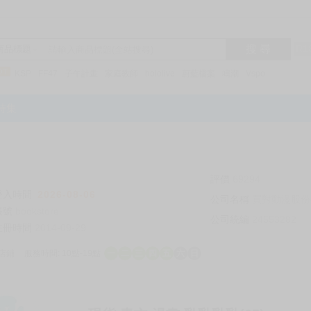
搜 尋
R1
商品標題
KSP
FF47
子午計畫
家庭教師
hololive
蔚藍檔案
鳴潮
Vspo
特集
評價
69294
登入時間
2026-08-06
公司名稱
買對動漫股份
帳號
bookstore
公司統編
24553282
註冊時間
2014-09-29
店鋪
服務時間: 10點-19點
一
二
三
四
五
六
日