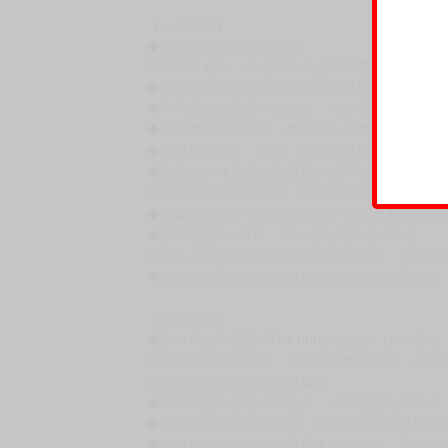
作者繪者
クール教信者
日本漫畫家。於多本漫畫雜誌及網站上連載作品
代表作有《旦那が何を言っているかわからない
《小森さんは断れない!》、《小林家的龍女僕》
賣場規則
【下標前，請詳閱以下事項，完全同意才請下標
［一般商品］
◆有任何問題請聯繫客服。
用評價溝通者，日後將不再提供購書服務，請另
◆預購商品的出貨時間依出版社供貨情形會有所
◆不同月份商品可一起結帳，等訂單內所有商品
◆預購商品皆無現貨，商品圖為示意圖，請以實
◆商品如有缺件、瑕疵，請務必取貨3日內留言
◆書籍拆封無法更換及退貨(內頁印刷瑕疵例外)
書籍有問題請不要拆封，請私訊大廚協助。
◆逾期未取且訂單取消後三個工作天內未有任何
◆書籍贈品&上市日、依出版社最終公布為主。