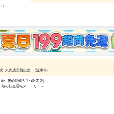
237
次 未完成交易≦1次 （近半年）
主重生後的逆轉人生~(限定版)
、姫の転生逆転ストーリー～