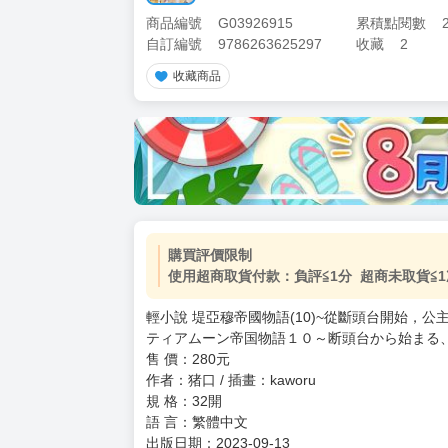
商品編號
G03926915
累積點閱數
自訂編號
9786263625297
收藏
2
收藏商品
購買評價限制
使用超商取貨付款：負評≦1分 超商未取貨≦1
輕小說 堤亞穆帝國物語(10)~從斷頭台開始，公
ティアムーン帝国物語１０～断頭台から始まる
售 價：280元
作者：猪口 / 插畫：kaworu
規 格：32開
語 言：繁體中文
出版日期：2023-09-13