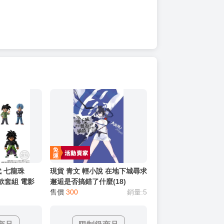
代 七龍珠
現貨 青文 輕小說 在地下城尋求
七款套組 電影
邂逅是否搞錯了什麼(18)
23
售價
300
銷量:5