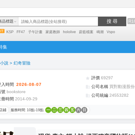
搜 尋
R1
商品標題
KSP
FF47
子午計畫
家庭教師
hololive
蔚藍檔案
鳴潮
Vspo
特集
小說
>
幻奇冒險
評價
69297
登入時間
2026-08-07
公司名稱
買對動漫股份
帳號
bookstore
公司統編
24553282
註冊時間
2014-09-29
店鋪
服務時間: 10點-19點
一
二
三
四
五
六
日