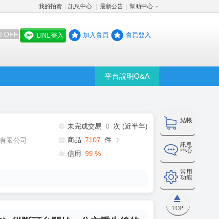
我的拍賣
訊息中心
最新公告
幫助中心
│
│
│
8 OFF
加入會員
會員登入
LINE登入
平台說明Q&A
結帳
未完成交易
0
次 (近半年)
商品
7107
件
有限公司
❔
訊息
中心
信用
99
%
常用
功能
TOP