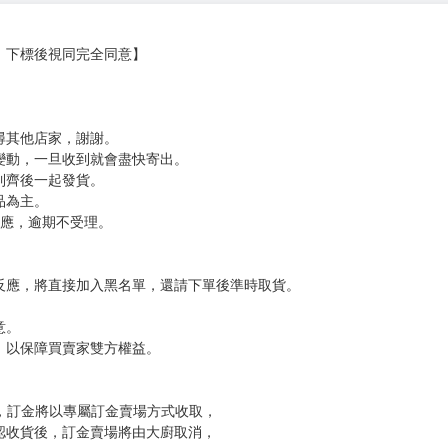
，下標後視同完全同意】
尋其他店家，謝謝。
變動，一旦收到就會盡快寄出。
到齊後一起發貨。
品為主。
反應，逾期不受理。
反應，將直接加入黑名單，還請下單後準時取貨。
意。
，以保障買賣家雙方權益。
訂金，訂金將以專屬訂金賣場方式收取，
認收貨後，訂金賣場將由大廚取消，