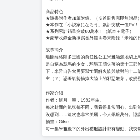
商品特色
★隨書附作者加筆附錄。（※首刷售完即無贈品
★本作在「小説家になろう」累計突破一億PV！
★系列累計銷量突破80萬本！（紙本＋電子）
★豪華收錄全新撰寫番外篇＆卷末附錄「米雅的
故事簡介
離開薩格朗多王國的前任性公主米雅瀟灑地騎上
是自稱為慧馬的少女，騎馬王國失落的第十三部
下，米雅自告奮勇要幫忙調解火族與敵對的十二
主（？）憑著氣勢摘掉大陸上的邪惡嫩芽，改變
作家介紹
作者：餅月 望，1982年生。
每次封面的氣氛都不同，我看得非常開心。出到
沒想到……這次也非常美麗，令人佩服萬分。謝謝
插畫：Gilse
每一集米雅殿下的外出禮服設計都有變動。我突