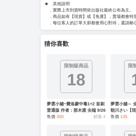
★ 其他說明
．實際上市到貨時間依出版社最終公布為主。
．商品如有【現貨】或【免運】，賣場都會特
．每位客人的訂單大廚都會用心對待，還請耐
猜你喜歡
限制級商品
限
18
夢雲小舖~費洛蒙中毒1+2 首刷
夢雲小舖～ 
普通版 作者：那木渡 尖端 9/26
朝川さい【
售價
300
銷量:4
售價
135