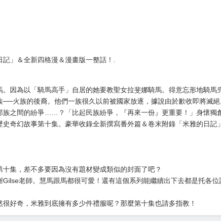
）
日記」＆全新四格漫＆漫畫版一整話！.
馬。因為以「騎馬高手」自居的她要教聖女拉斐娜騎馬。得意忘形地騎馬
族──火族的後裔。他們一族很久以前被國家放逐，據說由於歉收即將滅
部族之間的紛爭……？「比起民族紛爭，『再來一份』更重要！」身懷獨
歷史奇幻故事第十集。豪華收錄全新撰寫番外篇＆卷末附錄「米雅的日記
第十集，差不多要因為沒有題材變成類似的封面了吧？
Gilse老師。慧馬跟馬都很可愛！還有這個系列能繼續出下去都是托各
然很好奇，米雅到底擁有多少件禮服呢？那麼第十集也請多指教！