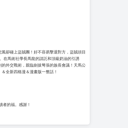
兜風卻碰上盜賊團！好不容易擊退對方，盜賊頭目
絕。在馬術社學長馬龍的請託和頂級奶油的引誘
創的外交戰術，親臨劍拔弩張的族長會議！天馬公
」＆全新四格漫＆漫畫版一整話！
位讀者的福。感謝！