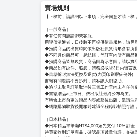
賣場規則
【下標前，請詳閱以下事項，完全同意才請下標
［一般商品］
◆有任何問題請聯繫客服。
用評價溝通者，日後將不再提供購書服務，請另
◆預購商品的出貨時間依出版社供貨情形會有所
◆不同月份商品可一起結帳，等訂單內所有商品
◆預購商品皆無現貨，商品圖為示意圖，請以實
◆商品如有缺件、瑕疵，請務必取貨3日內留言
◆書籍拆封無法更換及退貨(內頁印刷瑕疵例外)
書籍有問題請不要拆封，請私訊大廚協助。
◆逾期未取且訂單取消後三個工作天內未有任何
◆書籍贈品&上市日、依出版社最終公布為主。
有時會上市前更改贈品內容或延後出版，還請注
◆網路購物取貨後開箱時建議全程錄影拍照存證
［日本精品］
◆日本精品單筆滿NT$4,000須先支付 10% 
待買家收到訂單商品，確認品項數量無誤，並確