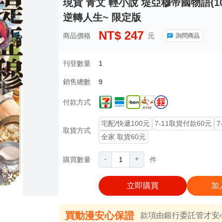
現貨 青文 輕小說 堤亞穆帝國物語(
逆轉人生~ 限定版
NT$
247
商品價格
元
詢問商品
刊登數量
1
銷售總數
9
付款方式
宅配/快遞100元
7-11取貨付款60元
7
取貨方式
全家 取貨60元
-
+
購買數量
件
立即購買
加
買動漫安心保證
款項由銀行委託管才安心 