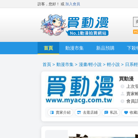
訪客，您好！
或
加入會員
首頁
動漫市集
新品預購
下殺
首頁
>
動漫市集
>
漫畫/輕小說
>
輕小說
>
日系輕
買動漫
上次
賣家
會員
賣家介紹
去逛店鋪
私訊
收藏