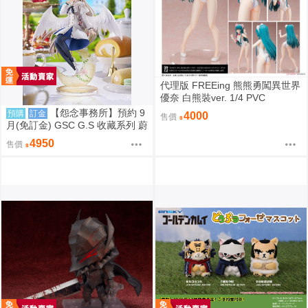
代理版 FREEing 熊熊勇闖異世界
優奈 白熊裝ver. 1/4 PVC
【怨念事務所】預約 9
預購
訂金
4000
售價
月(免訂金) GSC G.S 收藏系列 蔚
藍檔案 渚 花香微笑 1/7 0927
4950
售價