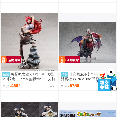
X
轉蛋概念館~預約 3月 代理
【高雄冠軍】27年11月預購
預購
預購
MH限定 Lucrea 無職轉生III 艾莉
雙翼社 WINGS inc.碧藍航線 阿
絲 高約27公分 超商付款免訂金
爾比恩 銀月下的夜之眷屬 1/7 免
4602
5750
售價
售價
訂金