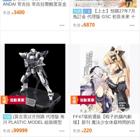
ANDAI 哥吉拉 哥吉拉覺醒蛋盲盒
中盒12入 812超取免訂
【上士】預購27年7月
預購
訂金
3480
售價
免訂金 代理版 GSC 初音未來 十
面埋伏Ver. 1/7 再版
6870
售價
(莫古里)2月預購 代理版 角
FF47場前通販【蝦子的腦內劇
預購
川 PLASTIC MODEL 組裝模型
場】新刊 魔法少女休庭時間的百
驚爆危機 1/48 強弩兵 特別套組
合花藝2 魔法少女的魔女裁判 蝦
99999
220
售價
售價
免訂金
子 Ebiko［箱庭交響曲-通販］