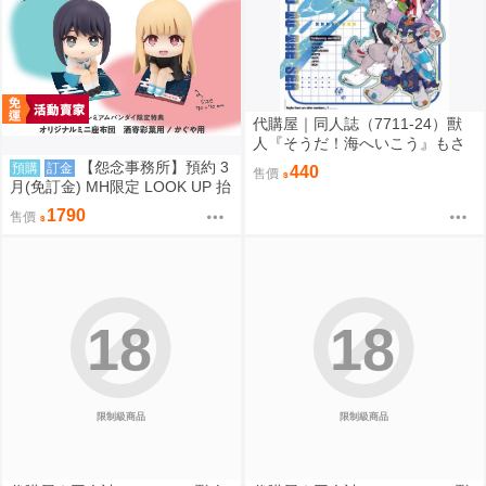
代購屋｜同人誌（7711-24）獸
人『そうだ！海へいこう』もさ
パラレルワールド
【怨念事務所】預約 3
預購
訂金
440
售價
月(免訂金) MH限定 LOOK UP 抬
頭 超時空輝耀姬 輝耀&酒寄彩葉
1790
售價
套組附特典 0816
18
18
限制級商品
限制級商品