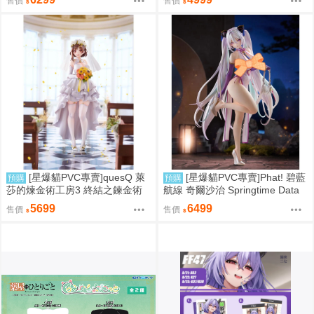
售價
售價
格雷拉特 預計2027/06到貨
[星爆貓PVC專賣]quesQ 萊
[星爆貓PVC專賣]Phat! 碧藍
預購
預購
莎的煉金術工房3 終結之鍊金術
航線 奇爾沙治 Springtime Data
士與秘密鑰匙 萊莎琳・斯托特 婚
預計2027/11到貨
5699
6499
售價
售價
紗Ver. 1/7 預計2027/07到貨