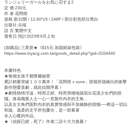
ランジェリーガールをお気に召すま2
定 價:230元
作 者:花間燈
規格:新32開 / 12.60*19 / 248P / 部分彩色部分黑白
出版社:尖端
語 言:繁體中文
發售日:預計2023年9月上旬
(加購品) 三星廚★《$15元-加固紙箱包裝》
https://www.myacg.com.tw/goods_detail.php?gid=3104440
本書特色
★每個女孩⼦都懷藏秘密
累計銷量突破１００萬本！「花間燈 x sune」搭檔所描繪出的衝擊
新作戀愛喜劇，就此拉開序幕！
★劇情熱情洋溢，時⽽正經、時⽽滑稽地描寫出花漾少女們的煩
惱。⾝為職業⼈⼠⼀⼼⼀意製作內衣的主⾓，
以及女主⾓們⾯對內衣的真實情感與不加嬌飾的煩惱──將這⼀切以
和藹、溫柔的文字所包覆住，是⼀部看著
令⼈⼼暖的作品。
★《偵探已經，死了》作者⼆語⼗⼤⼒推薦！