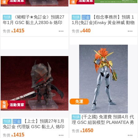
《豬帽子✬免訂金》預購27
【怨念事務所】預購 1
預購
預購
訂金
年1月 GSC 黏土人2830-b 烙印
1月(免訂金)Ensky 黃金神威 動物
勇士 凱茲 狂戰士鎧甲Ver. BLOO
模樣坐姿娃吊飾 布偶 第2彈 3款
1415
440
售價
售價
D EDITION 0906
分售 三次再販 0816
免運
{千之國} 免運費 預購4月 代
預購
【上士】預購27年1月
預購
訂金
理 GSC 組裝模型 PLAMATEA 勇
免訂金 代理版 GSC 黏土人 烙印
者王 獅子王凱 約16公分 9月10日
1650
售價
勇士 凱茲 狂戰士鎧甲Ver. BLOO
截止
1415
售價
D EDITION