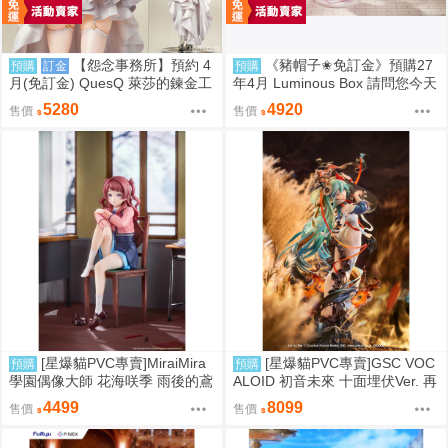
【怨念事務所】預約 4
《豬帽子✬免訂金》預購27
預購
訂金
預購
月(免訂金) QuesQ 萊莎的鍊金工
年4月 Luminous Box 請問您今天
房 萊莎琳 斯托特 婚紗禮服Ver 1/
要來點兔子嗎？ 心愛 禮服Ver 1/
5280
4920
售價
售價
7 1025
7 0906
[星爆貓PVC專賣]MiraiMira
[星爆貓PVC專賣]GSC VOC
預購
預購
學園偶像大師 花海咲季 雨後的鳶
ALOID 初音未來 十面埋伏Ver. 再
尾花 特訓前Ver. 1/7 預計2027/07
版 預計2027/10到貨
4499
8099
售價
售價
到貨