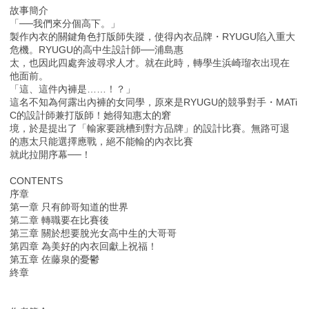
故事簡介
「──我們來分個⾼下。」
製作內衣的關鍵⾓⾊打版師失蹤，使得內衣品牌・RYUGU陷入重⼤
危機。RYUGU的⾼中⽣設計師──浦島惠
太，也因此四處奔波尋求⼈才。就在此時，轉學⽣浜崎瑠衣出現在
他⾯前。
「這、這件內褲是……！？」
這名不知為何露出內褲的女同學，原來是RYUGU的競爭對⼿・MATi
C的設計師兼打版師！她得知惠太的窘
境，於是提出了「輸家要跳槽到對⽅品牌」的設計比賽。無路可退
的惠太只能選擇應戰，絕不能輸的內衣比賽
就此拉開序幕──！
CONTENTS
序章
第⼀章 只有帥哥知道的世界
第⼆章 轉職要在比賽後
第三章 關於想要脫光女⾼中⽣的⼤哥哥
第四章 為美好的內衣回獻上祝福！
第五章 佐藤泉的憂鬱
終章