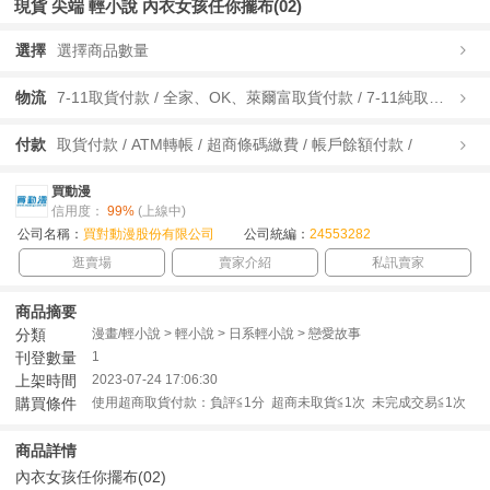
現貨 尖端 輕小說 內衣女孩任你擺布(02)
選擇
選擇商品數量
物流
7-11取貨付款 / 全家、OK、萊爾富取貨付款 / 7-11純取貨 / 全家、OK、萊爾富純取貨 / 宅配/快遞 /
付款
取貨付款 / ATM轉帳 / 超商條碼繳費 / 帳戶餘額付款 /
買動漫
信用度：
99%
(上線中)
公司名稱：
買對動漫股份有限公司
公司統編：
24553282
逛賣場
賣家介紹
私訊賣家
商品摘要
分類
漫畫/輕小說 > 輕小說 > 日系輕小說 > 戀愛故事
刊登數量
1
上架時間
2023-07-24 17:06:30
購買條件
使用超商取貨付款：負評≦1分 超商未取貨≦1次 未完成交易≦1次
商品詳情
內衣女孩任你擺布(02)