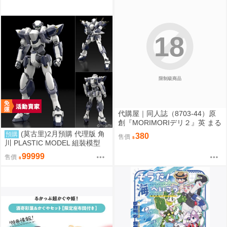
18
限制級商品
代購屋｜同人誌（8703-44）原
創『MORIMORIデリ２』英 まる
てん丼
(莫古里)2月預購 代理版 角
預購
380
售價
川 PLASTIC MODEL 組裝模型
驚爆危機 1/48 強弩兵 一般版 免
99999
售價
訂金