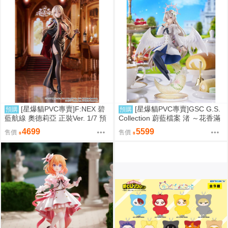
[星爆貓PVC專賣]F:NEX 碧
[星爆貓PVC專賣]GSC G.S.
預購
預購
藍航線 奧德莉亞 正裝Ver. 1/7 預
Collection 蔚藍檔案 渚 ～花香滿
計2027/06到貨
溢的微笑～ 預計2027/12到貨
4699
5599
售價
售價