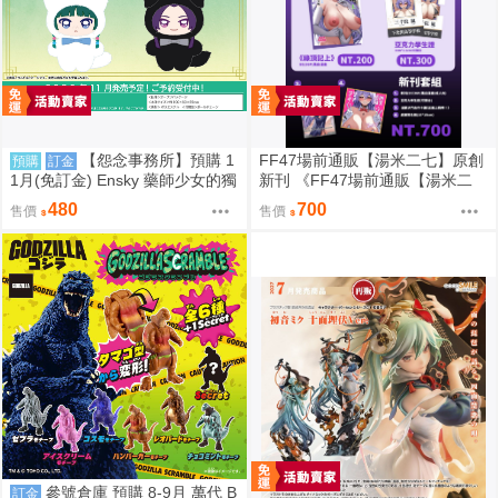
【怨念事務所】預購 1
FF47場前通販【湯米二七】原創
預購
訂金
1月(免訂金) Ensky 藥師少女的獨
新刊 《FF47場前通販【湯米二
語 Q版動物裝珠鍊布偶吊飾 娃娃
七】原創新刊 《綠鼎記上（下
480
700
售價
售價
2款分售 0816
略）》 壓克力磁吸滑軌學生證 感
謝簽名板トミー27 ［箱庭交響
曲-通販］》 壓克力磁吸滑軌學生
證 簽感謝簽名板トミー27 ［箱庭
交響曲-通販］
參號倉庫 預購 8-9月 萬代 B
訂金