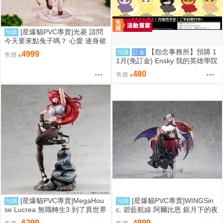
[星爆貓PVC專賣]光菱 請問
預購
今天要來點兔子嗎？ 心愛 連身裙
Ver. 預計2027/08到貨
【怨念事務所】預購 1
預購
訂金
4999
售價
1月(免訂金) Ensky 我的英雄學院
Q版動物裝珠鍊布偶吊飾 娃娃 第
480
售價
2彈 9款分售 0816
[星爆貓PVC專賣]MegaHou
[星爆貓PVC專賣]WINGSin
預購
預購
se Lucrea 無職轉生3 到了異世界
c. 碧藍航線 阿爾比恩 銀月下的夜
就拿出真本事 艾莉絲·伯雷亞斯·
之眷屬 1/7 預計2028/01到貨
6299
4999