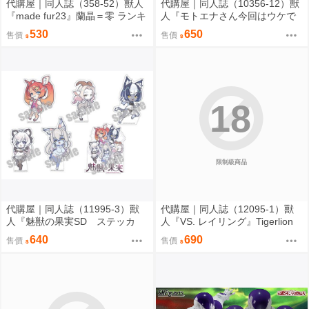
代購屋｜同人誌（358-52）獸人
代購屋｜同人誌（10356-12）獸
『made fur23』蘭晶＝零 ランキ
人『モトエナさん今回はウケで
チ 096
お願いします！！』まだら模様
530
650
售價
售價
まんだら亭
18
限制級商品
代購屋｜同人誌（11995-3）獸
代購屋｜同人誌（12095-1）獸
人『魅獣の果実SD ステッカ
人『VS. レイリング』Tigerlion
ー』KEYAKI Hobby rig-pa2026
Moikana GRRRCOMICS-TG
640
690
售價
售價
KEYAKI Hobby