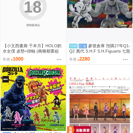
18
限制級商品
【小文西畫廊 千本月】HOLO奶
參號倉庫 預購27年Q1-
預購
訂金
水女僕 桌墊+掛軸 (兩種都要組
Q2 萬代 S.H.F S.H.Figuarts 七龍
合) 桌墊 滑鼠墊 70*40 掛軸 50*7
珠 FULL POWER 弗力札 戰損版
1000
2280
售價
售價
0 R18【FF47場前預購】{宅即
門}