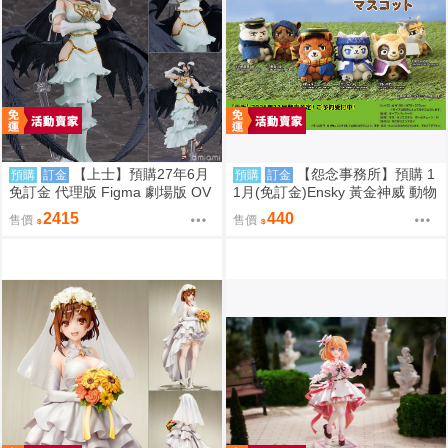
【上士】預購27年6月
【怨念事務所】預購 1
預購
訂金
預購
訂金
免訂金 代理版 Figma 劇場版 OV
1月(免訂金)Ensky 黃金神威 動物
ERLORD 聖王國篇 雅兒貝德
模樣坐姿娃吊飾 布偶 第1彈 6款
2415
440
售價
售價
分售 三次再販 0816