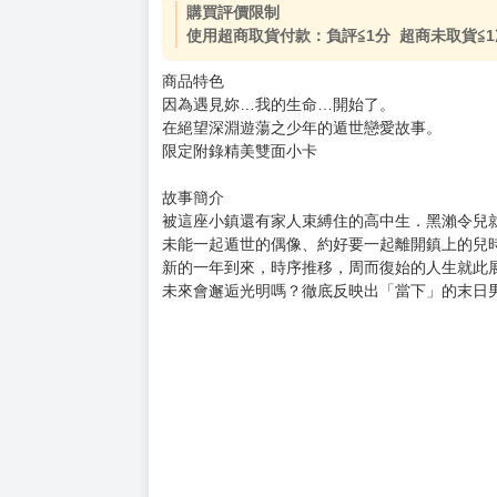
購買評價限制
使用超商取貨付款：負評≦1分 超商未取貨≦
商品特色
因為遇見妳…我的生命…開始了。
在絕望深淵遊蕩之少年的遁世戀愛故事。
限定附錄精美雙面小卡
故事簡介
被這座小鎮還有家人束縛住的高中生．黑瀨令兒
未能一起遁世的偶像、約好要一起離開鎮上的兒
新的一年到來，時序推移，周而復始的人生就此
未來會邂逅光明嗎？徹底反映出「當下」的末日