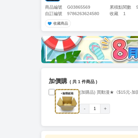
商品編號
G03865569
累積點閱數
自訂編號
9786263624580
收藏
1
收藏商品
加價購
( 共
1
件商品 )
(加購品) 買動漫★《$15元-
-
+