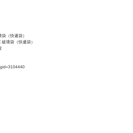
壞袋（快遞袋）
Ｅ破壞袋（快遞袋）
貨
）
?gid=3104440