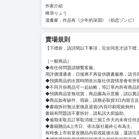
作家介紹
峰浪りょう
漫畫家，作品有《少年的深淵》《初恋ゾンビ》
賣場規則
【下標前，請詳閱以下事項，完全同意才請下標
［一般商品］
◆有任何問題請聯繫客服。
用評價溝通者，日後將不再提供購書服務，請另
◆預購商品的出貨時間依出版社供貨情形會有所
◆不同月份商品可一起結帳，等訂單內所有商品
◆預購商品皆無現貨，商品圖為示意圖，請以實
◆商品如有缺件、瑕疵，請務必取貨3日內留言
◆書籍拆封無法更換及退貨(內頁印刷瑕疵例外)
書籍有問題請不要拆封，請私訊大廚協助。
◆逾期未取且訂單取消後三個工作天內未有任何
◆書籍贈品&上市日、依出版社最終公布為主。
有時會上市前更改贈品內容或延後出版，還請注