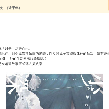
1次 （近半年）
就「只是」活著而已。
時玩伴、對令兒異常執著的老師，以及將兒子束縛得死死的母親，還有曾
展開──他的生活會出現希望嗎？
男女邂逅故事正式邁入第八章──