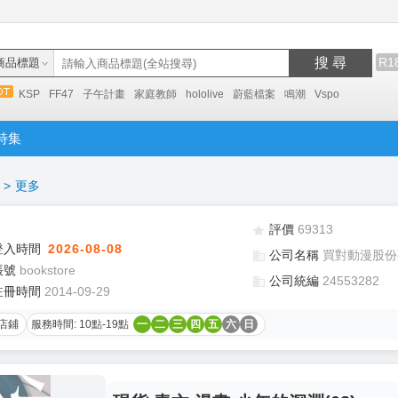
搜 尋
R1
商品標題
KSP
FF47
子午計畫
家庭教師
hololive
蔚藍檔案
鳴潮
Vspo
特集
>
更多
評價
69313
登入時間
2026-08-08
公司名稱
買對動漫股份
帳號
bookstore
公司統編
24553282
註冊時間
2014-09-29
店鋪
服務時間: 10點-19點
一
二
三
四
五
六
日