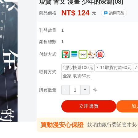
現貨 青文 漫畫 少年的深淵(08)
NT$
124
商品價格
元
詢問商品
刊登數量
1
銷售總數
1
付款方式
宅配/快遞100元
7-11取貨付款60元
7
取貨方式
全家 取貨60元
-
+
購買數量
件
立即購買
加
買動漫安心保證
款項由銀行委託管才安心 