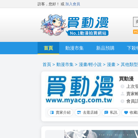
訪客，您好！
或
加入會員
首頁
動漫市集
新品預購
下殺
首頁
>
動漫市集
>
漫畫/輕小說
>
漫畫
>
其他類型
買動漫
上次
賣家
會員
賣家介紹
去逛店鋪
私訊
收藏