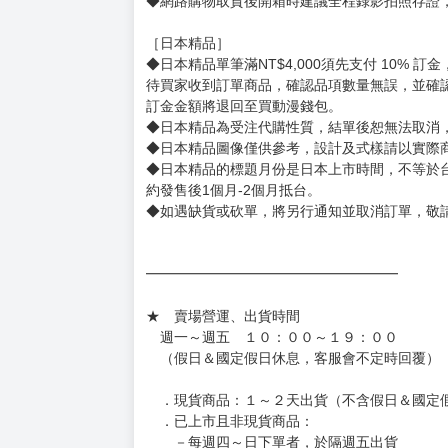
◆網路購物取貨後開箱時建議全程錄影拍照存證
［日本精品］
◆日本精品單筆滿NT$4,000須先支付 10% 
待買家收到訂單商品，確認品項數量無誤，並確
訂金金額將退回至買動漫錢包。
◆日本精品為受注代購性質，結單後恕無法取消
◆日本精品圖像僅供參考，設計及式樣請以實際
◆日本精品的標題月份是日本上市時間，不等於
約發售後1個月-2個月抵台。
◆如遇缺貨或砍單，將另行通知並取消訂單，敬
━━━━━━━━━━━━━━━━━━
★ 賣場營運、出貨時間
週一～週五 １０：００～１９：００
（假日＆國定假日休息，客服會不定時回覆）
．現貨商品：１～２天出貨（不含假日＆國定
．已上市且非現貨商品：
－每週四～日下單者，於隔週五出貨