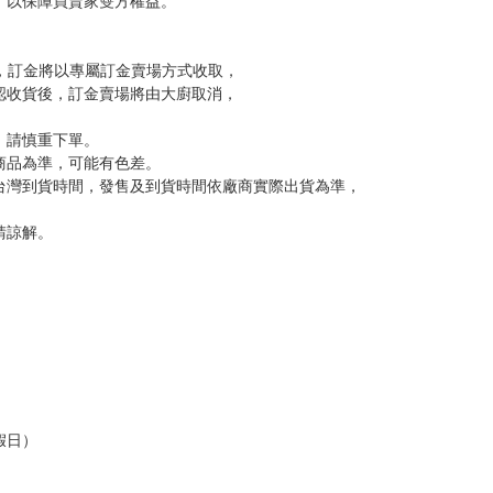
，以保障買賣家雙方權益。
訂金，訂金將以專屬訂金賣場方式收取，
認收貨後，訂金賣場將由大廚取消，
，請慎重下單。
商品為準，可能有色差。
台灣到貨時間，發售及到貨時間依廠商實際出貨為準，
請諒解。
假日）