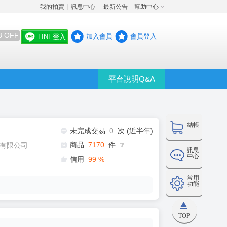
我的拍賣
訊息中心
最新公告
幫助中心
│
│
│
8 OFF
加入會員
會員登入
LINE登入
平台說明Q&A
結帳
未完成交易
0
次 (近半年)
商品
7170
件
有限公司
❔
訊息
中心
信用
99
%
常用
功能
TOP