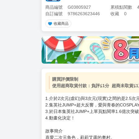
商品編號
G03805927
累積點閱數
自訂編號
9786263623446
收藏
0
收藏商品
購買評價限制
使用超商取貨付款：負評≦1分 超商未取貨≦1
1.介於2次元(虛幻)與3次元(現實)之間的是2.5次
2.集英社JUMP+超大反響，愛與青春的COSPLA
3.於日本集英社JUMP+上單頁點閱率1.6億次突
4.動畫化決定！
故事簡介
喜愛二次元角色．莉莉艾露的奧村。