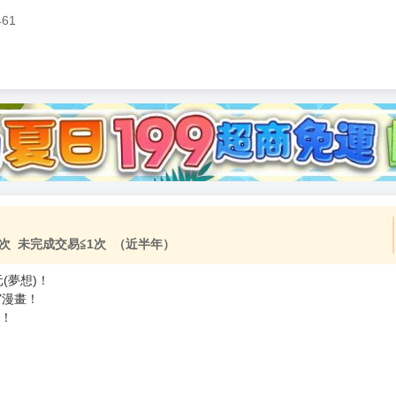
461
次 未完成交易≦1次 （近半年）
元(夢想)！
Y漫畫！
破！