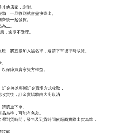
尋其他店家，謝謝。
變動，一旦收到就會盡快寄出。
到齊後一起發貨。
品為主。
反應，逾期不受理。
反應，將直接加入黑名單，還請下單後準時取貨。
意。
，以保障買賣家雙方權益。
訂金，訂金將以專屬訂金賣場方式收取，
認收貨後，訂金賣場將由大廚取消，
，請慎重下單。
商品為準，可能有色差。
台灣到貨時間，發售及到貨時間依廠商實際出貨為準，
請諒解。