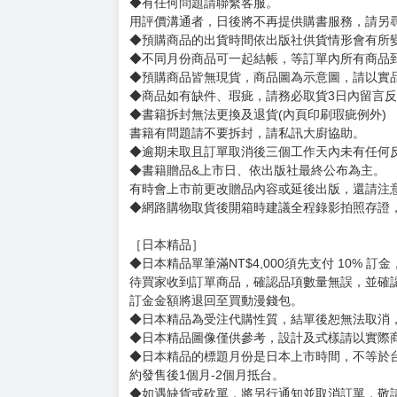
◆有任何問題請聯繫客服。
用評價溝通者，日後將不再提供購書服務，請另
◆預購商品的出貨時間依出版社供貨情形會有所
◆不同月份商品可一起結帳，等訂單內所有商品
◆預購商品皆無現貨，商品圖為示意圖，請以實
◆商品如有缺件、瑕疵，請務必取貨3日內留言
◆書籍拆封無法更換及退貨(內頁印刷瑕疵例外)
書籍有問題請不要拆封，請私訊大廚協助。
◆逾期未取且訂單取消後三個工作天內未有任何
◆書籍贈品&上市日、依出版社最終公布為主。
有時會上市前更改贈品內容或延後出版，還請注
◆網路購物取貨後開箱時建議全程錄影拍照存證
［日本精品］
◆日本精品單筆滿NT$4,000須先支付 10% 
待買家收到訂單商品，確認品項數量無誤，並確
訂金金額將退回至買動漫錢包。
◆日本精品為受注代購性質，結單後恕無法取消
◆日本精品圖像僅供參考，設計及式樣請以實際
◆日本精品的標題月份是日本上市時間，不等於
約發售後1個月-2個月抵台。
◆如遇缺貨或砍單，將另行通知並取消訂單，敬