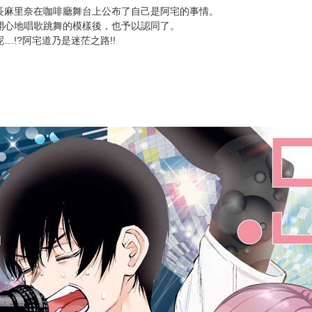
長麻里奈在咖啡廳舞台上公布了自己是阿宅的事情。
開心地唱歌跳舞的模樣後，也予以認同了。
!?阿宅道乃是迷茫之路!!