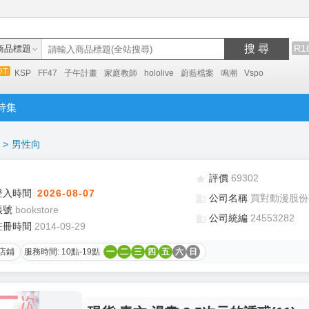
搜 尋
R1
商品標題
KSP
FF47
子午計畫
家庭教師
hololive
蔚藍檔案
鳴潮
Vspo
特集
>
男性向
評價
69302
登入時間
2026-08-07
公司名稱
買對動漫股份
帳號
bookstore
公司統編
24553282
註冊時間
2014-09-29
店鋪
服務時間: 10點-19點
一
二
三
四
五
六
日