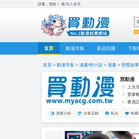
訪客，您好！
或
加入會員
首頁
動漫市集
新品預購
下殺
首頁
>
動漫市集
>
漫畫/輕小說
>
漫畫
>
戀愛故事
買動漫
上次
賣家
會員
賣家介紹
去逛店鋪
私訊
收藏