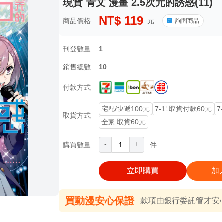
現貨 青文 漫畫 2.5次元的誘惑(11)
NT$
119
商品價格
元
詢問商品
刊登數量
1
銷售總數
10
付款方式
宅配/快遞100元
7-11取貨付款60元
7
取貨方式
全家 取貨60元
-
+
購買數量
件
立即購買
加
買動漫安心保證
款項由銀行委託管才安心 