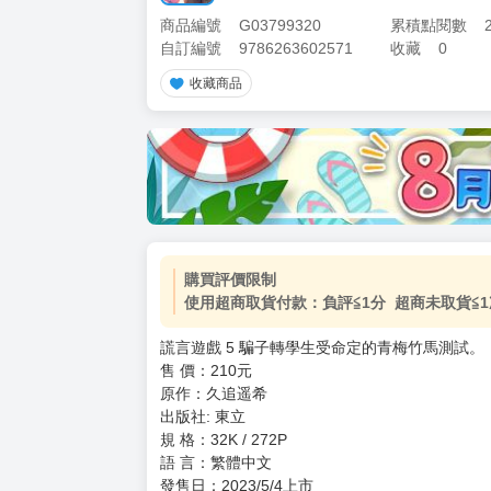
商品編號
G03799320
累積點閱數
自訂編號
9786263602571
收藏
0
收藏商品
加價購
( 共
1
件商品 )
(加購品) 買動漫★《$15元-
-
+