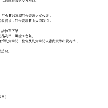
變動，一旦收到就會盡快寄出。
到齊後一起發貨。
品為主。
反應，逾期不受理。
反應，將直接加入黑名單，還請下單後準時取貨。
意。
，以保障買賣家雙方權益。
訂金，訂金將以專屬訂金賣場方式收取，
認收貨後，訂金賣場將由大廚取消，
，請慎重下單。
商品為準，可能有色差。
台灣到貨時間，發售及到貨時間依廠商實際出貨為準，
請諒解。