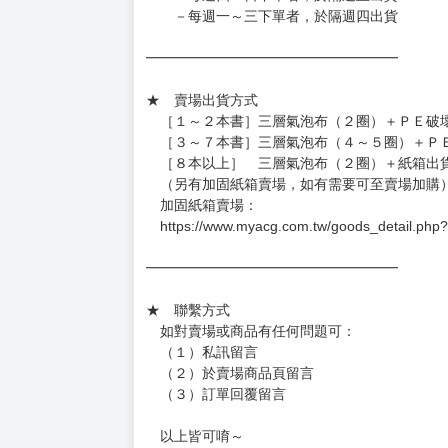
━━━━━━━━━━━━━━━━━━
★ 賣場營運、出貨時間
週一～週五 １０：００～１９：００
（假日＆國定假日休息，客服會不定時回覆）
．現貨商品：１～２天出貨（不含假日＆國定
．已上市且非現貨商品：
－每週四～日下單者，於隔週五出貨
－每週一～三下單者，於隔週四出貨
━━━━━━━━━━━━━━━━━━
★ 賣場出貨方式
［１～２本書］三層氣泡布（２圈）＋ＰＥ破
［３～７本書］三層氣泡布（４～５圈）＋Ｐ
［８本以上］ 三層氣泡布（２圈）＋紙箱出
（另有加固紙箱賣場，如有需要可至賣場加購
加固紙箱賣場：
https://www.myacg.com.tw/goods_detail.php