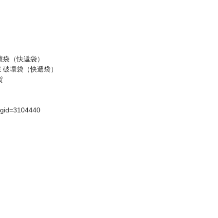
假日）
壞袋（快遞袋）
Ｅ破壞袋（快遞袋）
貨
）
?gid=3104440