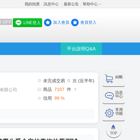
我的拍賣
訊息中心
最新公告
幫助中心
│
│
│
8 OFF
加入會員
會員登入
LINE登入
平台說明Q&A
結帳
未完成交易
0
次 (近半年)
商品
7107
件
有限公司
❔
訊息
中心
信用
99
%
常用
功能
TOP