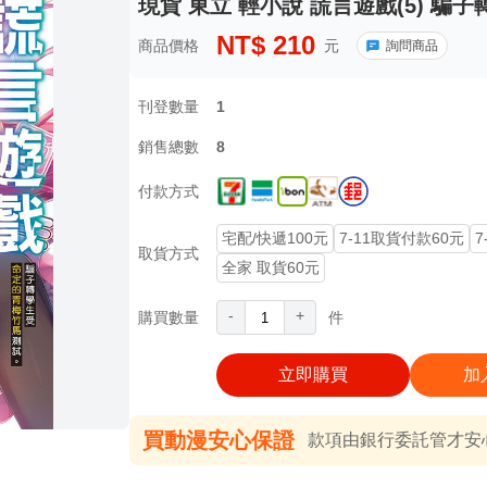
現貨 東立 輕小說 謊言遊戲(5) 
NT$
210
商品價格
元
詢問商品
刊登數量
1
銷售總數
8
付款方式
宅配/快遞100元
7-11取貨付款60元
7
取貨方式
全家 取貨60元
-
+
購買數量
件
立即購買
加
買動漫安心保證
款項由銀行委託管才安心 