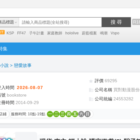
搜 尋
R1
商品標題
KSP
FF47
子午計畫
家庭教師
hololive
蔚藍檔案
鳴潮
Vspo
特集
小說
>
戀愛故事
評價
69295
登入時間
2026-08-07
公司名稱
買對動漫股份
帳號
bookstore
公司統編
24553282
註冊時間
2014-09-29
店鋪
服務時間: 10點-19點
一
二
三
四
五
六
日