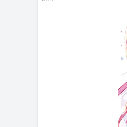
購買評價限制
使用超商取貨付款：負評≦1分 超商未取貨≦1
謊言遊戲 5 騙子轉學生受命定的青梅竹馬測試。
售 價：210元
原作：久追遥希
出版社: 東立
規 格：32K / 272P
語 言：繁體中文
發售日：2023/5/4上市