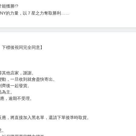
五集！
篠原緋呂斗，收到一封名為「特別決鬥」的挑戰書。
在決鬥中獲勝，就願意與我見面。
彩園寺一起參加這場「特別決鬥」，並爭奪彩星？
能獲勝!?
ANY的力量，以７星之力奪取勝利……
，下標後視同完全同意】
尋其他店家，謝謝。