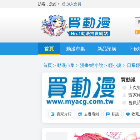
訪客，您好！
或
加入會員
首頁
動漫市集
新品預購
下殺
首頁
>
動漫市集
>
漫畫/輕小說
>
輕小說
>
日系輕
買動漫
上次
賣家
會員
賣家介紹
去逛店鋪
私訊
收藏