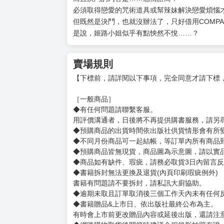
超人氣！絕不能輸的學園鬥智遊戲＆戀愛喜劇第
在五月交流戰中獲勝，正在享受短暫悠閒的我，
自稱知道我來學園島的原因的「她」說，只要我
我向校長確認挑戰書的真偽，卻演變成我必須與
而且決鬥的內容是……感情諮商？
必須取得戀愛的咒術道具或幫辣妹解決戀愛煩惱才
但既然是決鬥，也就沒辦法了，只好借用COMP
是說，姬路小姐似乎有點怏然不悅……？
賣場規則
【下標前，請詳閱以下事項，完全同意才請下標
［一般商品］
◆有任何問題請聯繫客服。
用評價溝通者，日後將不再提供購書服務，請另