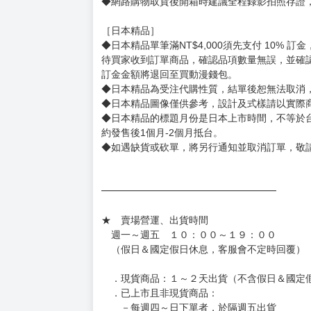
◆預購商品的出貨時間依出版社供貨情形會有所
◆不同月份商品可一起結帳，等訂單內所有商品
◆預購商品皆無現貨，商品圖為示意圖，請以實
◆商品如有缺件、瑕疵，請務必取貨3日內留言
◆書籍拆封無法更換及退貨(內頁印刷瑕疵例外)
書籍有問題請不要拆封，請私訊大廚協助。
◆逾期未取且訂單取消後三個工作天內未有任何
◆書籍贈品&上市日、依出版社最終公布為主。
有時會上市前更改贈品內容或延後出版，還請注
◆網路購物取貨後開箱時建議全程錄影拍照存證
［日本精品］
◆日本精品單筆滿NT$4,000須先支付 10% 
待買家收到訂單商品，確認品項數量無誤，並確
訂金金額將退回至買動漫錢包。
◆日本精品為受注代購性質，結單後恕無法取消
◆日本精品圖像僅供參考，設計及式樣請以實際
◆日本精品的標題月份是日本上市時間，不等於
約發售後1個月-2個月抵台。
◆如遇缺貨或砍單，將另行通知並取消訂單，敬