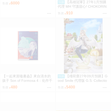
pringtime Data 1/6 PVC完成品 0
【高雄冠軍】27年1月預購
預購
6000
售價
923
代理 MH 守護甜心! CHOKORIN
迷你玩偶收藏集 第1彈 中盒6入
910
售價
免訂金0813
【一起來當嗑書蟲】來自清水的
【殘荷齋27年09月預購】G
預購
孩子 Son of Formosa 4：化作千
ood Smile 代理版 G.S. Collectio
風
n 蔚藍檔案 Blue Archive 渚 ～花
480
5400
售價
售價
香微笑～ 1/7 PVC完成品 0923