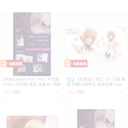
(尋葉)Limited Run_Vol.1 平裝版
【奶熊屋】預訂 1月 日版 壽
預購
26年11月預購 尋葉 漫畫 BL 買動
屋 阿爾卡納蒂亞 露蜜提雅 First
漫
Engage 一般版 組裝模型 0816
390
780
售價
售價