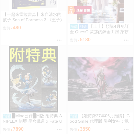
【一起來當嗑書蟲】來自清水的
孩子 Son of Formosa 3:《王子》
時代
【上士】預購4月免訂
預購
訂金
480
售價
金 QuesQ 萊莎的鍊金工房 萊莎
琳 斯托特 婚紗禮服Ver 1/7 1111
5180
售價
█Mine公仔█日版 附特典 A
【殘荷齋27年06月預購】G
預購
預購
NIPLEX 崩壞 星穹鐵道 x Fate U
ood Smile 代理版 勝利女神：妮
BW 無限劍制 Saber 1/7 PVC
姬 紅蓮：暗影 Hyper Body 可動
7890
3550
售價
售價
0917