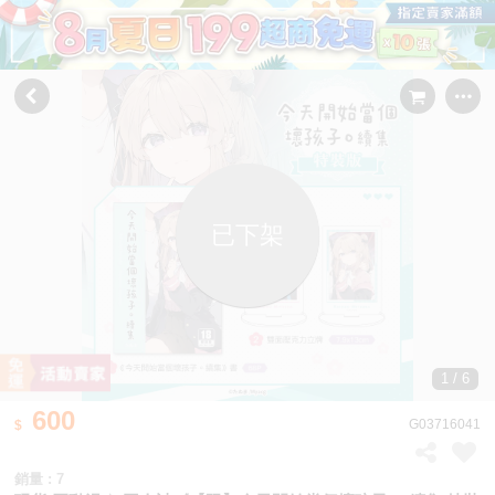
已下架
1 / 6
600
G03716041
銷量 : 7