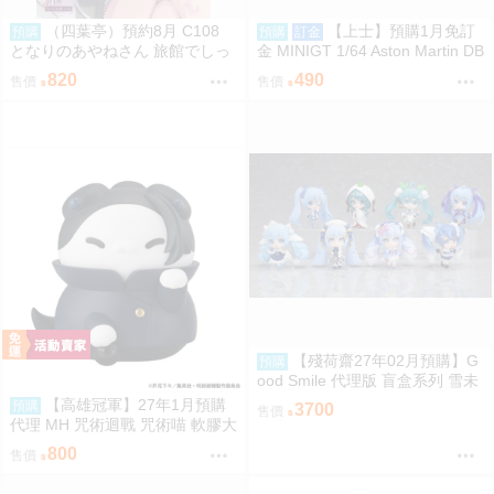
（四葉亭）預約8月 C108
【上士】預購1月免訂
預購
預購
訂金
となりのあやねさん 旅館でしっ
金 MINIGT 1/64 Aston Martin DB
ぽり編 ヘリを
S 2008 銀2008 左駕吊卡 39672
820
490
售價
售價
0809
【殘荷齋27年02月預購】G
預購
ood Smile 代理版 盲盒系列 雪未
來全明星 模型收藏 Vol.2 盒玩 09
【高雄冠軍】27年1月預購
預購
3700
售價
06
代理 MH 咒術迴戰 咒術喵 軟膠大
貓咪 夏油傑 再版 免訂金0813
800
售價