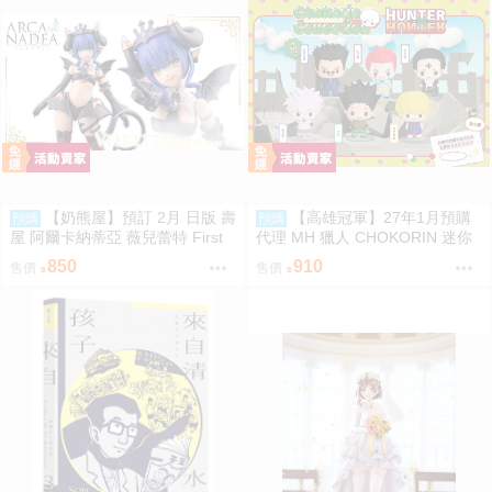
【奶熊屋】預訂 2月 日版 壽
【高雄冠軍】27年1月預購
預購
預購
屋 阿爾卡納蒂亞 薇兒蕾特 First
代理 MH 獵人 CHOKORIN 迷你
Engage 一般版 組裝模型 0816
玩偶收藏集 第1彈 中盒6入 免訂
850
910
售價
售價
金0813