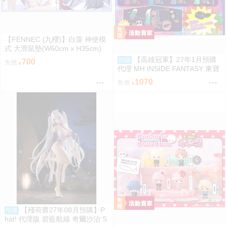
【FENNEC (九櫻)】白藻 神使模
式 大滑鼠墊(W60cm x H35cm)
【FF47場前預購】{宅即門}
【高雄冠軍】27年1月預購
預購
700
售價
代理 MH INSIDE FANTASY 東寶
怪獸 哥吉拉對黑多拉 黑多拉 中
1070
售價
盒4入0813
【殘荷齋27年08月預購】P
預購
hat! 代理版 碧藍航線 奇爾沙治 S