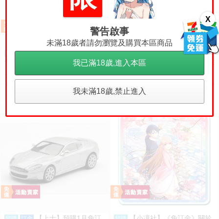
X
警告啟事
未滿18歲者請勿瀏覽及購買本區商品
（四葉亭）預約8月 C108
【高雄冠軍】27年1月預購
預購
預購
千恋*万花 十周年合同 せしおダ
代理 MH 咒術迴戰 咒術喵 軟膠大
我已滿18歲,進入本區
ブル
貓咪 五條悟 再版 免訂金0813
700
800
售價
售價
我未滿18歲,禁止進入
【上士】預購1月免訂
【小凜社】《免訂金》關於
預購
訂金
預購