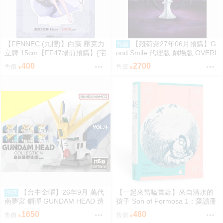
【FENNEC (九櫻)】白藻 壓克力
【殘荷齋27年06月預購】G
預購
立牌 15cm【FF47場前預購】{宅
ood Smile 代理版 劇場版 OVERL
即門}
ORD 聖王國篇 雅兒貝德 figma
400
2700
售價
售價
可動 0917
【台中金曜】26年9月 萬代
【一起來當嗑書蟲】來自清水的
預購
南夢宮 鋼彈 GUNDAM HEAD 造
孩子 Son of Formosa 1：愛讀冊
型頭像 第四彈 盲盒 中盒6入 081
的少年
1650
480
售價
售價
4