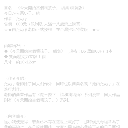
書名：《今天開始當個壞孩子。 續集 特裝版》
今日から悪い子。続
作者：たぬま
售價：600元（限制級 未滿十八歲禁止購買）
☆★由たぬま老師正式授權，在台灣推出特裝版！★☆
內容物2件：
◆《今天開始當個壞孩子。 續集》（規格：B5 黑白68P）1本
◆ 雙面壓克力立牌 1 個
尺寸：約10x12cm
〈作者介紹〉
たぬま老師除了同人創作外，同時也以商業名義『池内たぬま』在
進行創作。
老師的商業作品有《魔王陛下，請和我結婚》系列漫畫；同人作品
則有《今天開始當個壞孩子。》系列。
〈內容簡介〉
從小我便覺得，若自己不存在這世上就好了；那時候父母經常為了
我的事吵架。在母親離開後，大家也因為擔心我接下來的日子而煩