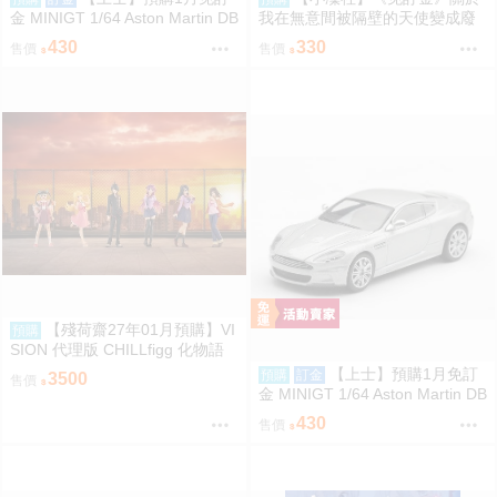
金 MINIGT 1/64 Aston Martin DB
我在無意間被隔壁的天使變成廢
S 2008 銀2008 右駕 39674 080
柴這件事2 椎名真晝 賞櫻 小惡魔
430
330
售價
售價
9
偶像 愚人節 情人節 壓克力杯墊
【殘荷齋27年01月預購】VI
預購
SION 代理版 CHILLfigg 化物語
盒玩 中盒6入 0923
【上士】預購1月免訂
預購
訂金
3500
售價
金 MINIGT 1/64 Aston Martin DB
S 2008 銀2008 左駕 39671 080
430
售價
9