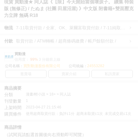
現貨 買動漫★ 同人誌《【限】今天開始當個壞孩子。 續集 特裝
版 (無修正) / たぬま (社團 田屋沼屋) 》中文版 附書籍+雙面壓克
力立牌 無碼 R18
物流
7-11取貨付款 / 全家、OK、萊爾富取貨付款 / 7-11純取貨 / 全家、OK、萊爾富純取貨 / 宅配/快遞 /
付款
取貨付款 / ATM轉帳 / 超商條碼繳費 / 帳戶餘額付款 /
買動漫
信用度：
99%
3 分鐘前上線
公司名稱：
買對動漫股份有限公司
公司統編：
24553282
逛賣場
賣家介紹
私訊賣家
商品摘要
分類
漫畫/輕小說 > 18+ > 同人誌
刊登數量
1
上架時間
2023-04-27 21:15:46
購買條件
使用超商取貨付款：負評≦1分 超商未取貨≦1次 未完成交易≦1次
商品詳情
（試閱頁請點選首圖後向右滑動即可閱覽）