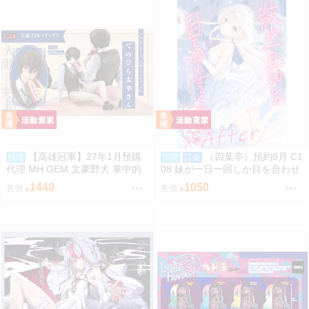
【高雄冠軍】27年1月預購
（四葉亭）預約8月 C1
預購
預購
訂金
代理 MH GEM 文豪野犬 掌中的
08 妹が一日一回しか目を合わせ
太宰 太宰治 免訂金0813
てくれない。After総集編 はまけ
1440
1050
售價
售價
ん。