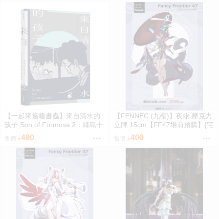
【一起來當嗑書蟲】來自清水的
【FENNEC (九櫻)】夜玈 壓克力
孩子 Son of Formosa 2：綠島十
立牌 15cm【FF47場前預購】{宅
年
即門}
480
400
售價
售價