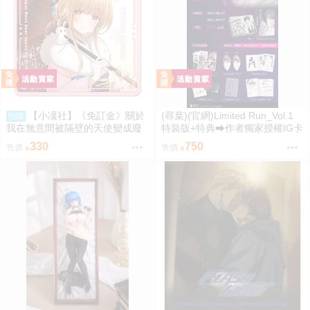
【小凜社】《免訂金》關於
(尋葉)(官網)Limited Run_Vol.1
預購
我在無意間被隔壁的天使變成廢
特裝版+特典⮕作者獨家授權IG卡
柴這件事2 椎名真晝 新年 萬聖節
*1、作者獨家授權透卡*1(9/7預購
330
750
售價
售價
紅葉 聖誕節 杯墊
結束後將不提供) 26年11月預購
尋葉 漫畫特裝版 BL 買動漫