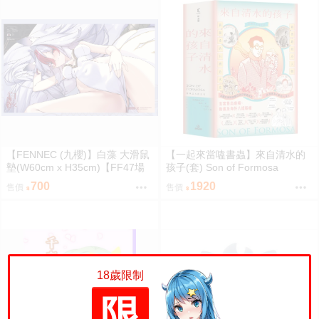
【FENNEC (九櫻)】白藻 大滑鼠
【一起來當嗑書蟲】來自清水的
墊(W60cm x H35cm)【FF47場
孩子(套) Son of Formosa
前預購】{宅即門}
700
1920
售價
售價
18歲限制
限