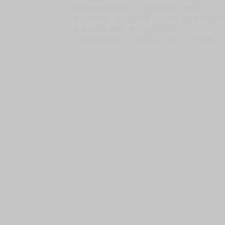
購買評價限制
使用超商取貨付款：負評≦1分 超商未取貨≦1
★逃了這麼久已經夠了吧？『發現美好戀情！』
★特別附錄：雙面小卡１張
故事簡介
這個人，原來根本就不是喜歡我。
多數時候總是獨來獨往的八度陸，認識了大自己
鴫原是個怪人，每次在學校見到八度總會主動向
混雜著信賴與崇拜，八度逐漸喜歡上鴫原。
第一次戀愛、第一次性愛，一頭栽入其中的八度
原來自己並非獨一無二的特別存在……
『發現美好戀情！』鴫原Ｘ八度篇，正式開幕！