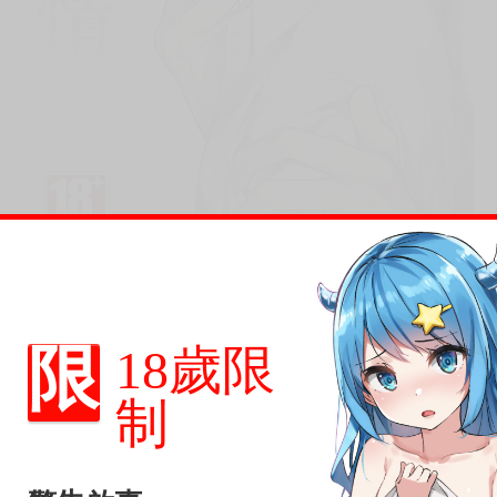
限
18歲限
制