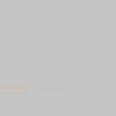
-11取貨60元
全家 取貨付款60元
入購物車
詢問商品
! 保障您每一筆付款 !