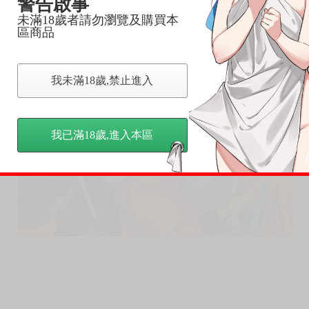
警告啟事
未滿18歲者請勿瀏覽及購買本
區商品
我未滿18歲,禁止進入
我已滿18歲,進入本區