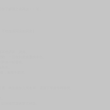
》、
等你了解我之後再說！》等。
，下標後視同完全同意】
尋其他店家，謝謝。
變動，一旦收到就會盡快寄出。