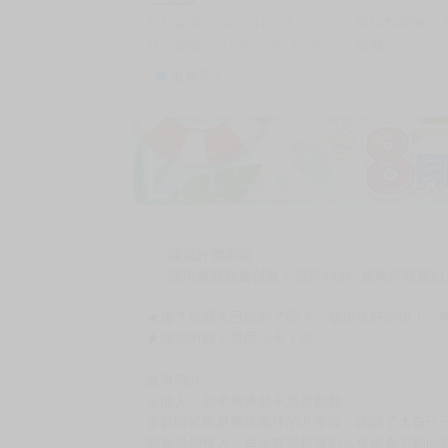
商品編號
G03712697
累積點閱數
自訂編號
9786263621596
收藏
0
收藏商品
加價購
( 共
1
件商品 )
(加購品) 買動漫★《$15元-
-
+