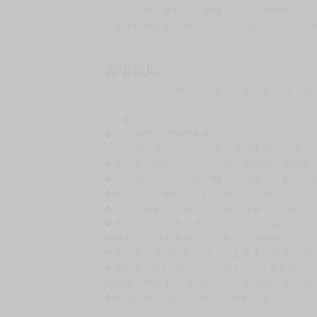
作家介紹
ひなこ 日本BL漫畫家。
中文作品有《發現美好戀情！》、《我都知道喔
《老師什麼的最討厭了。》、《藍色慾望》、《
賣場規則
【下標前，請詳閱以下事項，完全同意才請下標
［一般商品］
◆有任何問題請聯繫客服。
用評價溝通者，日後將不再提供購書服務，請另
◆預購商品的出貨時間依出版社供貨情形會有所