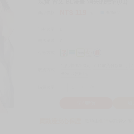
現貨 青文 BL漫畫 消失的戀情(01)
NT$
119
商品價格
元
詢問商品
刊登數量
1
銷售總數
7
付款方式
宅配/快遞100元
7-11取貨付款60元
7
取貨方式
全家 取貨60元
-
+
購買數量
件
立即購買
加
買動漫安心保證
款項由銀行委託管才安心 