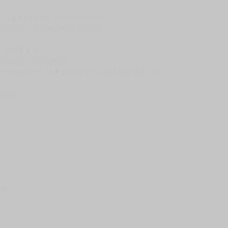
到齊後一起發貨。
品為主。
反應，逾期不受理。
反應，將直接加入黑名單，還請下單後準時取貨。
意。
，以保障買賣家雙方權益。
訂金，訂金將以專屬訂金賣場方式收取，
認收貨後，訂金賣場將由大廚取消，
，請慎重下單。
商品為準，可能有色差。
台灣到貨時間，發售及到貨時間依廠商實際出貨為準，
請諒解。