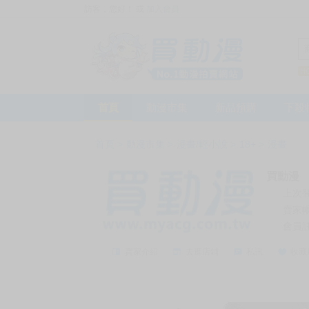
訪客，您好！
或
加入會員
首頁
動漫市集
新品預購
下殺
首頁
>
動漫市集
>
漫畫/輕小說
>
18+
>
漫畫
買動漫
上次
賣家
會員
賣家介紹
去逛店鋪
私訊
收藏