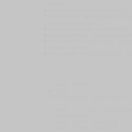
◆不同月份商品可一起結帳，等訂單內所有商品
◆預購商品皆無現貨，商品圖為示意圖，請以實
◆商品如有缺件、瑕疵，請務必取貨3日內留言
◆書籍拆封無法更換及退貨(內頁印刷瑕疵例外)
書籍有問題請不要拆封，請私訊大廚協助。
◆逾期未取且訂單取消後三個工作天內未有任何
◆書籍贈品&上市日、依出版社最終公布為主。
有時會上市前更改贈品內容或延後出版，還請注
◆網路購物取貨後開箱時建議全程錄影拍照存證
［日本精品］
◆日本精品單筆滿NT$4,000須先支付 10% 
待買家收到訂單商品，確認品項數量無誤，並確
訂金金額將退回至買動漫錢包。
◆日本精品為受注代購性質，結單後恕無法取消
◆日本精品圖像僅供參考，設計及式樣請以實際
◆日本精品的標題月份是日本上市時間，不等於
約發售後1個月-2個月抵台。
◆如遇缺貨或砍單，將另行通知並取消訂單，敬