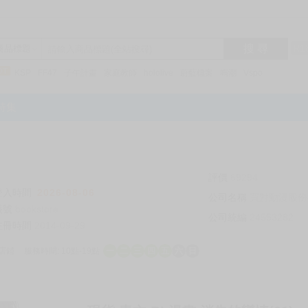
搜 尋
R1
商品標題
KSP
FF47
子午計畫
家庭教師
hololive
蔚藍檔案
鳴潮
Vspo
特集
評價
69294
登入時間
2026-08-06
公司名稱
買對動漫股份
帳號
bookstore
公司統編
24553282
註冊時間
2014-09-29
店鋪
服務時間: 10點-19點
一
二
三
四
五
六
日