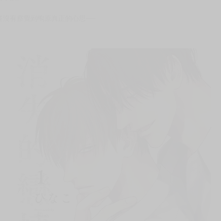
次 未完成交易≦1次 （近半年）
鴫原Ｘ八度篇，開幕！
一個年級的鴫原洋二學長。
前攀談。
並沒有察覺到鴫原真正的心思──