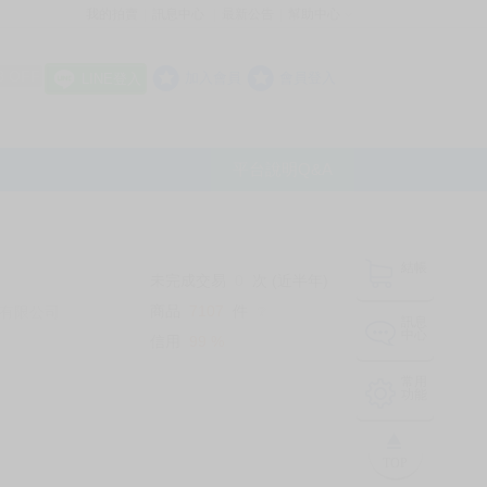
我的拍賣
訊息中心
最新公告
幫助中心
│
│
│
8 OFF
加入會員
會員登入
LINE登入
平台說明Q&A
結帳
未完成交易
0
次 (近半年)
商品
7107
件
有限公司
❔
訊息
中心
信用
99
%
常用
功能
TOP