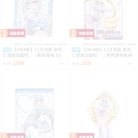
【OKA咪】11月預購 靠死
【OKA咪】11月預購 靠死
預購
預購
亡遊戲混飯吃。｜帆布畫板 01/
亡遊戲混飯吃。｜角色透明收納
(新繪插畫) (幽鬼)
夾 02/ (新繪插畫) (御城)
1140
310
售價
售價