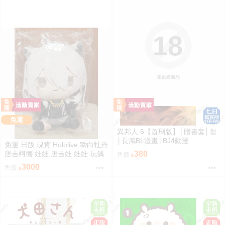
18
限制級商品
免運
異邦人 6【首刷版】│贈書套│첩
│長鴻BL漫畫│BJ4動漫
免運 日版 現貨 Hololive 獅白牡丹
唐吉柯德 娃娃 唐吉娃 娃娃 玩偶
380
售價
ドン・キホーテ もちどる 獅白ぼ
3000
售價
たん