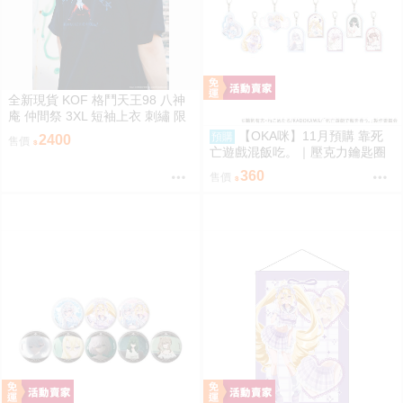
全新現貨 KOF 格鬥天王98 八神
庵 仲間祭 3XL 短袖上衣 刺繡 限
定聯名
【OKA咪】11月預購 靠死
預購
2400
售價
亡遊戲混飯吃。｜壓克力鑰匙圈
02/盲抽(8種)(官方&新繪插畫) 隨
360
售價
機一款