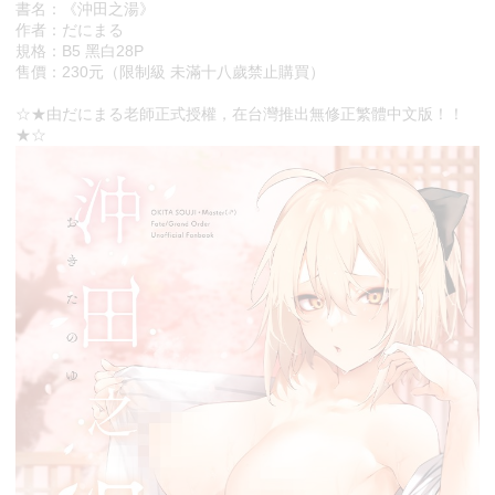
書名：《沖田之湯》
作者：だにまる
規格：B5 黑白28P
售價：230元（限制級 未滿十八歲禁止購買）
☆★由だにまる老師正式授權，在台灣推出無修正繁體中文版！！
★☆