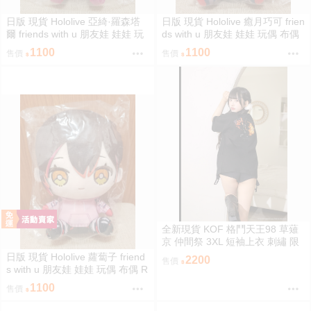
日版 現貨 Hololive 亞綺·羅森塔
日版 現貨 Hololive 癒月巧可 frien
爾 friends with u 朋友娃 娃娃 玩
ds with u 朋友娃 娃娃 玩偶 布偶
偶 布偶 亞綺羅森 Akirose アキ・
癒月ちょこ
1100
1100
售價
售價
ローゼンタール
全新現貨 KOF 格鬥天王98 草薙
京 仲間祭 3XL 短袖上衣 刺繡 限
定聯名
日版 現貨 Hololive 蘿蔔子 friend
2200
售價
s with u 朋友娃 娃娃 玩偶 布偶 R
oboco ロボ子
1100
售價