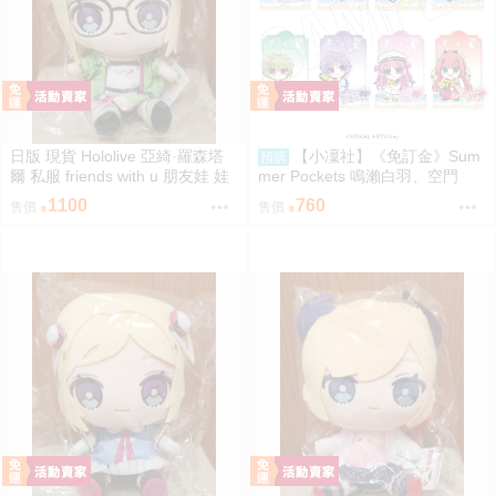
日版 現貨 Hololive 亞綺·羅森塔
【小凜社】《免訂金》Sum
預購
爾 私服 friends with u 朋友娃 娃
mer Pockets 鳴瀨白羽、空門
娃 玩偶 布偶 亞綺羅森 Akirose
蒼、久島鷗、紬溫達斯 壓克力立
1100
760
售價
售價
アキ・ローゼンタール
牌 吊飾 壓克力御守