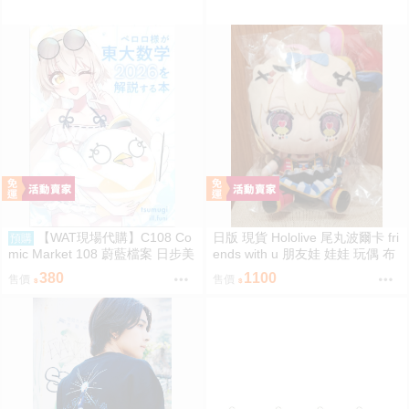
【WAT現場代購】C108 Co
日版 現貨 Hololive 尾丸波爾卡 fri
預購
mic Market 108 蔚藍檔案 日步美
ends with u 朋友娃 娃娃 玩偶 布
ペロロ様が東大数学2026を解説
偶 座長 尾丸ポルカ
380
1100
售價
售價
する本