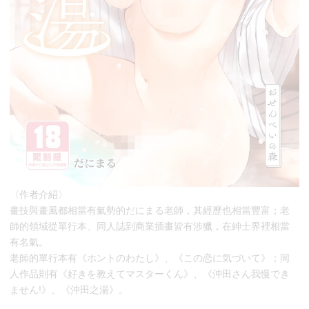
〈作者介紹〉
畫技與畫風都相當有氣勢的だにまる老師，其經歷也相當豐富；老
師的領域從單行本、同人誌到商業插畫皆有涉獵，在紳士界裡相當
有名氣。
老師的單行本有《ホントのわたし》、《この恋に気づいて》；同
人作品則有《好きを教えてマスターくん》、《沖田さん我慢でき
ません!》、《沖田之湯》。