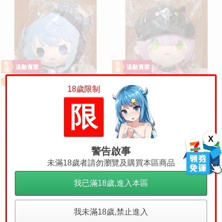
免運
免運
18歲限制
限
免運 日版 現貨 Hololive 星街彗星
免運 日版 現貨 Hololive 常闇永遠
唐吉柯德 娃娃 唐吉娃 娃娃 玩偶
唐吉柯德 娃娃 唐吉娃 娃娃 玩偶
ドン・キホーテ もちどる 星街す
ドン・キホーテ もちどる 常闇ト
8500
5500
售價
售價
いせい
ワ
X
警告啟事
未滿18歲者請勿瀏覽及購買本區商品
我已滿18歲,進入本區
我未滿18歲,禁止進入