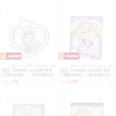
【OKA咪】11月預購 靠死
【OKA咪】11月預購 靠死
預購
預購
亡遊戲混飯吃。｜造型手機貼紙
亡遊戲混飯吃。｜帆布畫板 02/
01/ (新繪插畫) (幽鬼)
(新繪插畫) (御城)
170
1140
售價
售價