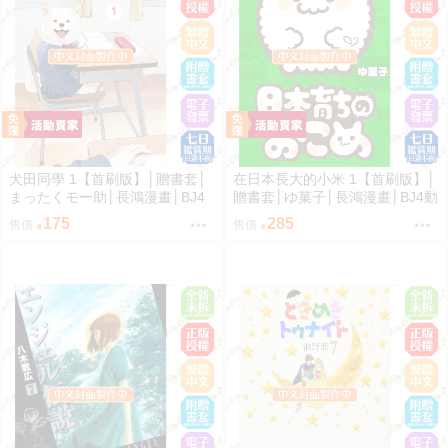
犬田同學 1【首刷版】│贈書套│
在日本長大的小米 1【首刷版】│
まったくモー助│長鴻漫畫│BJ4
贈書套│ゆ菓子│長鴻漫畫│BJ4動
動漫
漫
175
285
售價
售價