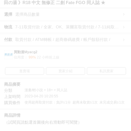
田の湯 》R18 中文 無修正 二創 Fate FGO 同人誌 ★
選擇
選擇商品數量
物流
7-11取貨付款 / 全家、OK、萊爾富取貨付款 / 7-11純取貨 / 全家、OK、萊爾富純取貨 / 宅配/快遞 /
付款
取貨付款 / ATM轉帳 / 超商條碼繳費 / 帳戶餘額付款 /
買動漫Myacg2
信用度：
99%
22 小時前上線
逛賣場
賣家介紹
私訊賣家
商品摘要
分類
漫畫/輕小說 > 18+ > 同人誌
上架時間
2023-04-20 10:20:55
購買條件
使用超商取貨付款：負評≦1分 超商未取貨≦1次 未完成交易≦1次
商品詳情
（試閱頁請點選首圖後向右滑動即可閱覽）