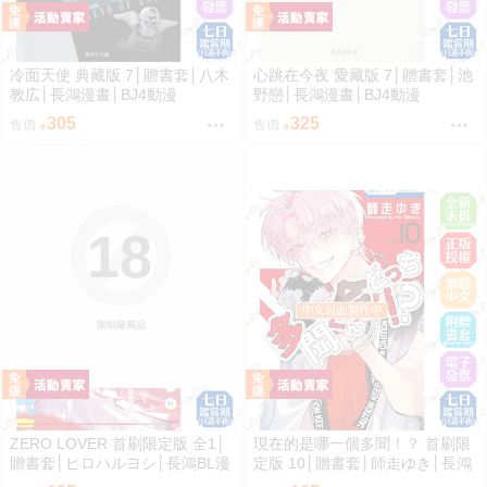
冷面天使 典藏版 7│贈書套│八木
心跳在今夜 愛藏版 7│贈書套│池
教広│長鴻漫畫│BJ4動漫
野戀│長鴻漫畫│BJ4動漫
305
325
售價
售價
18
限制級商品
ZERO LOVER 首刷限定版 全1│
現在的是哪一個多聞！？ 首刷限
贈書套│ヒロハルヨシ│長鴻BL漫
定版 10│贈書套│師走ゆき│長鴻
畫│BJ4動漫
漫畫│BJ4動漫