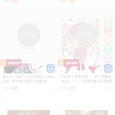
185
165
售價
售價
18
已售完
已售完
限制級商品
魔王と一般兵 全1│贈書套│same
千晴他不想穿女裝！ 3完│贈書套
suke│長鴻BL漫畫│BJ4動漫
│翁丸ジョン│長鴻漫畫│BJ4動漫
145
135
售價
售價