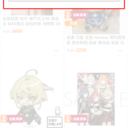
全新現貨 KOF 格鬥天王98 草薙
免運
京 MAX無式 鈕扣外套 仲間祭 3X
L 刺繡 限定聯名 外套
4800
售價
免運 日版 現貨 Hololive 潤羽露西
婭 唐吉柯德 娃娃 唐吉娃 娃娃 玩
偶 ドン・キホーテ もちどる 潤
2200
售價
羽るしあ