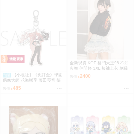
全新現貨 KOF 格鬥天王98 不知
火舞 仲間祭 3XL 短袖上衣 刺繡
限定聯名
【小凜社】《免訂金》學園
預購
2400
售價
偶像大師 花海咲季 藤田琴音 篠
澤廣 ECLIPSE LIGHT 吊飾 桌上
485
售價
小旗