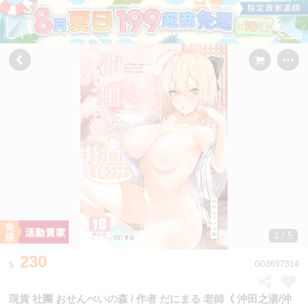
1 / 5
230
G03697314
現貨 社團 おせんべいの森 / 作者 だにまる 老師《 沖田之湯/沖