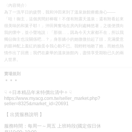
〈內容簡介〉
為了一洗平日的疲勞，我和沖田來到了溫泉旅館療癒身心——
「哇！御主，這個房間好棒喔！不僅有附露天溫泉；還有附看起來
很美味的和菓子耶！」沖田興奮地在房內到處轉悠著，之後便撲向
我的懷中，並小聲地說：「那個…，因為今天大家都不在，所以我
獨佔御主也沒關係吧…？」身形嬌小的她微微抬起了頭，充滿愛意
的眼神配上羞紅的臉蛋令我心動不已。我輕輕地吻了她，而她也熱
情作出了回應；我們在豪華的溫泉旅館內，盡情享受期盼已久的兩
人世界。
賣場規則