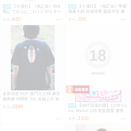
【小凜社】《免訂金》幼女
【小凜社】《免訂金》學園
預購
預購
戰記 でかぷにこれ！にやりター
偶像大師 花海咲季 藤田琴音 篠
ニャ 譚雅 壓克力立牌
澤廣 ECLIPSE LIGHT A3海報
620
320
售價
售價
18
限制級商品
全新現貨 KOF 格鬥天王98 麻宮
雅典娜 仲間祭 3XL 短袖上衣 刺
繡 限定聯名
【WAT現場代購】C108 Co
預購
2200
售價
mic Market 108 蔚藍檔案 優香
ユウカの体重がERRORなんだが
1150
售價