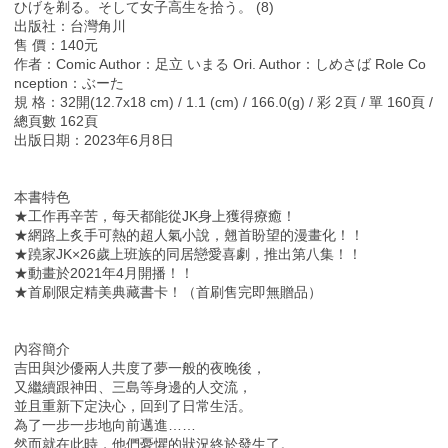
ひげを剃る。そして女子高生を拾う。 (8)
出版社：台灣角川
售 價：140元
作者：Comic Author：足立 いまる Ori. Author：しめさば Role Co
nception：ぶーた
規 格：32開(12.7x18 cm) / 1.1 (cm) / 166.0(g) / 彩 2頁 / 單 160頁 /
總頁數 162頁
出版日期：2023年6月8日
本書特色
★工作再辛苦，每天都能從JK身上獲得療癒！
★網路上炙手可熱的超人氣小說，翹首盼望的漫畫化！！
★蹺家JK×26歲上班族的同居戀愛喜劇，推出第八集！！
★動畫於2021年4月開播！！
★首刷限定精美典藏書卡！（首刷售完即無贈品）
內容簡介
吉田與沙優兩人共度了夢一般的夜晚後，
又繼續跟神田、三島等身邊的人交流，
並且重新下定決心，回到了日常生活。
為了一步一步地向前邁進……
然而就在此時，他們憂懼的狀況終於發生了。