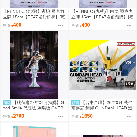
【FENNEC (九櫻)】夜玈 壓克力
【FENNEC (九櫻)】白藻 壓克力
立牌 15cm【FF47場前預購】{宅
立牌 15cm【FF47場前預購】{宅
即門}
即門}
400
400
售價
售價
【殘荷齋27年06月預購】G
【台中金曜】26年9月 萬代
預購
預購
ood Smile 代理版 劇場版 OVERL
南夢宮 鋼彈 GUNDAM HEAD 造
ORD 聖王國篇 雅兒貝德 figma
型頭像 第四彈 盲盒 中盒6入 081
2700
1650
售價
售價
可動 0917
4