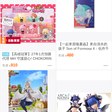
【一起來當嗑書蟲】來自清水的
孩子 Son of Formosa 4：化作千
風
【高雄冠軍】27年1月預購
預購
480
售價
代理 MH 守護甜心! CHOKORIN
迷你玩偶收藏集 第1彈 中盒6入
910
售價
免訂金0813