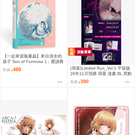
【一起來當嗑書蟲】來自清水的
孩子 Son of Formosa 1：愛讀冊
的少年
(尋葉)Limited Run_Vol.1 平裝版
480
售價
26年11月預購 尋葉 漫畫 BL 買動
漫
390
售價