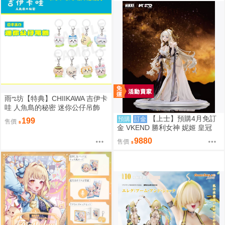
雨ಌ坊【特典】CHIIKAWA 吉伊卡
哇 人魚島的秘密 迷你公仔吊飾
（吉伊、小八、烏薩奇、小桃、
【上士】預購4月免訂
預購
訂金
199
售價
栗子、師傅、古本、獅薩）
金 VKEND 勝利女神 妮姬 皇冠
榮耀之花 1/4 附特典 1025
9880
售價