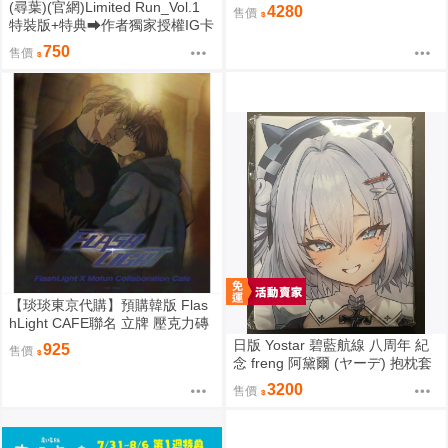
藍航線 聖路易斯 抱枕圖原畫 1/6
(尋葉)(官網)Limited Run_Vol.1
4280
售價
PVC
特裝版+特典⮕作者獨家授權IG卡
*1、作者獨家授權透卡*1(9/7預購
750
售價
結束後將不提供) 26年11月預購
尋葉 漫畫特裝版 BL 買動漫
【琰琰東京代購】預購韓版 Flas
hLight CAFE聯名 立牌 壓克力磚
小卡 19R 明信片組 插圖卡組 收
日版 Yostar 碧藍航線 八周年 紀
925
售價
藏冊 艾倫 有鎮
念 freng 阿黛爾 (ヤーデ) 抱枕套
C108
3200
售價