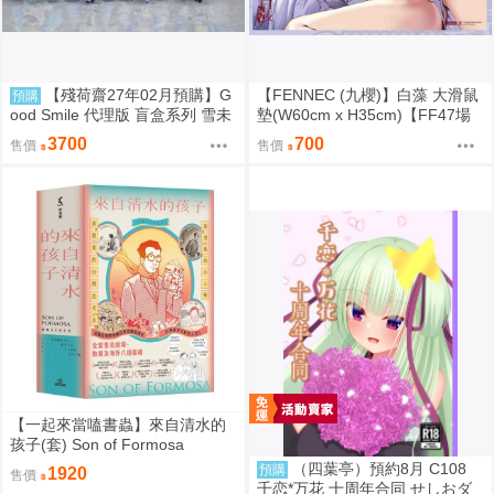
【殘荷齋27年02月預購】G
【FENNEC (九櫻)】白藻 大滑鼠
預購
ood Smile 代理版 盲盒系列 雪未
墊(W60cm x H35cm)【FF47場
來全明星 模型收藏 Vol.2 盒玩 09
前預購】{宅即門}
3700
700
售價
售價
06
【一起來當嗑書蟲】來自清水的
孩子(套) Son of Formosa
（四葉亭）預約8月 C108
預購
1920
售價
千恋*万花 十周年合同 せしおダ