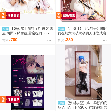
【奶熊屋】預訂 1月 日版 壽
【小凜社】《免訂金》關於
預購
預購
屋 阿爾卡納蒂亞 露蜜提雅 First
我在無意間被隔壁的天使變成廢
Engage 一般版 組裝模型 0816
柴這件事2 椎名真晝 新年 萬聖節
780
330
售價
售價
紅葉 聖誕節 杯墊
【漢斯模型】第一季預約商
預購
品 AmiAmi HASUKI 神貓跳動 碧