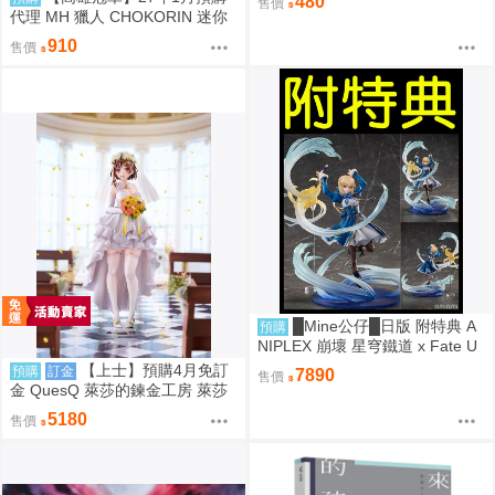
480
售價
代理 MH 獵人 CHOKORIN 迷你
玩偶收藏集 第1彈 中盒6入 免訂
910
售價
金0813
█Mine公仔█日版 附特典 A
預購
NIPLEX 崩壞 星穹鐵道 x Fate U
BW 無限劍制 Saber 1/7 PVC
【上士】預購4月免訂
預購
訂金
7890
售價
金 QuesQ 萊莎的鍊金工房 萊莎
琳 斯托特 婚紗禮服Ver 1/7 1111
5180
售價