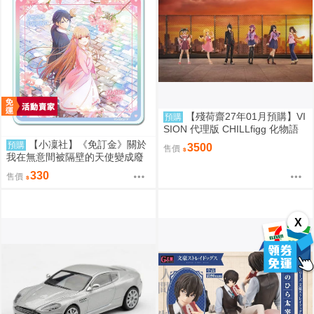
【殘荷齋27年01月預購】VI
預購
SION 代理版 CHILLfigg 化物語
盒玩 中盒6入 0923
【小凜社】《免訂金》關於
預購
3500
售價
我在無意間被隔壁的天使變成廢
柴這件事2 椎名真晝 賞櫻 小惡魔
330
售價
偶像 愚人節 情人節 壓克力杯墊
X