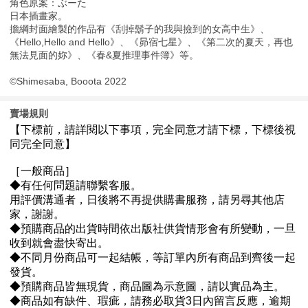
角色原案：ぶーた
日本插畫家。
擔綱封面繪製的作品有《刮掉鬍子的我與撿到的女高中生》、
《Hello,Hello and Hello》、《昴宿七星》、《第二次的夏天，再也
無法見面的妳》、《春&夏推理事件簿》等。
©Shimesaba, Booota 2022
賣場規則