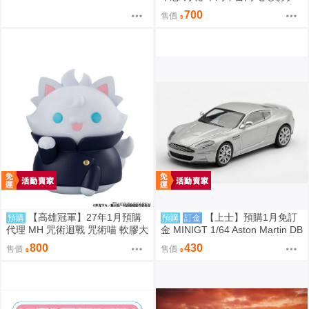
ブル
700
售價
【高雄冠軍】27年1月預購
【上士】預購1月免訂
預購
預購
訂金
代理 MH 咒術迴戰 咒術喵 軟膠大
金 MINIGT 1/64 Aston Martin DB
貓咪 五條悟 再版 免訂金0813
S 2008 銀2008 右駕 39674 080
800
430
售價
售價
9