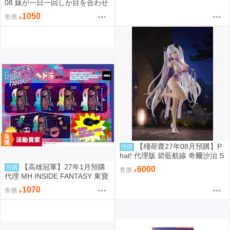
08 妹が一日一回しか目を合わせ
てくれない。After総集編 はまけ
1050
售價
ん。
【殘荷齋27年08月預購】P
預購
hat! 代理版 碧藍航線 奇爾沙治 S
pringtime Data 1/6 PVC完成品 0
【高雄冠軍】27年1月預購
預購
6000
售價
923
代理 MH INSIDE FANTASY 東寶
怪獸 哥吉拉對黑多拉 黑多拉 中
1070
售價
盒4入0813