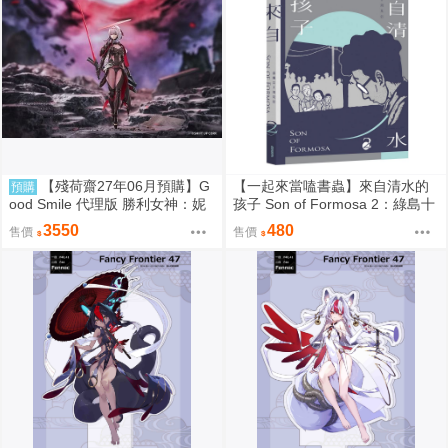
【殘荷齋27年06月預購】G
【一起來當嗑書蟲】來自清水的
預購
ood Smile 代理版 勝利女神：妮
孩子 Son of Formosa 2：綠島十
姬 紅蓮：暗影 Hyper Body 可動
年
3550
480
售價
售價
0917