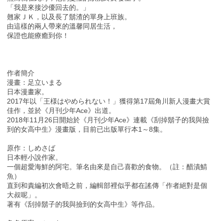
「我是來接沙優回去的。」
翹家ＪＫ，以及長了鬍渣的單身上班族。
由這樣的兩人帶來的溫馨同居生活，
保證也能療癒到你！
作者簡介
漫畫：足立いまる
日本漫畫家。
2017年以「王様はやめられない！」獲得第17屆角川新人漫畫大賞
佳作，並於《月刊少年Ace》出道。
2018年11月26日開始於《月刊少年Ace》連載《刮掉鬍子的我與撿
到的女高中生》漫畫版，目前已出版單行本1～8集。
原作：しめさば
日本輕小說作家。
一個超愛海鮮的阿宅。筆名由來是自己喜歡的食物。（註：醋漬鯖
魚）
直到和責編初次會晤之前，編輯部裡似乎都在謠傳「作者絕對是個
大叔呢」。
著有《刮掉鬍子的我與撿到的女高中生》等作品。