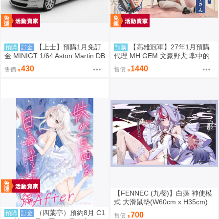
【上士】預購1月免訂
【高雄冠軍】27年1月預購
預購
訂金
預購
金 MINIGT 1/64 Aston Martin DB
代理 MH GEM 文豪野犬 掌中的
S 2008 銀2008 左駕 39671 080
太宰 太宰治 免訂金0813
430
1440
售價
售價
9
【FENNEC (九櫻)】白藻 神使模
式 大滑鼠墊(W60cm x H35cm)
【FF47場前預購】{宅即門}
（四葉亭）預約8月 C1
預購
訂金
700
售價