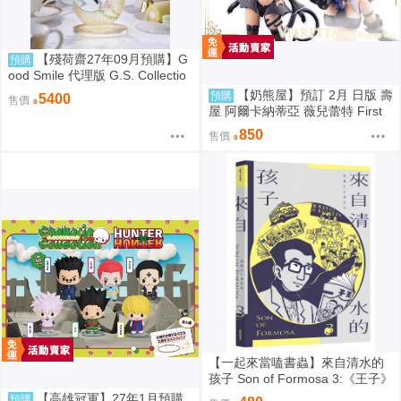
【殘荷齋27年09月預購】G
預購
ood Smile 代理版 G.S. Collectio
n 蔚藍檔案 Blue Archive 渚 ～花
【奶熊屋】預訂 2月 日版 壽
預購
5400
售價
香微笑～ 1/7 PVC完成品 0923
屋 阿爾卡納蒂亞 薇兒蕾特 First
Engage 一般版 組裝模型 0816
850
售價
【一起來當嗑書蟲】來自清水的
孩子 Son of Formosa 3:《王子》
時代
【高雄冠軍】27年1月預購
預購