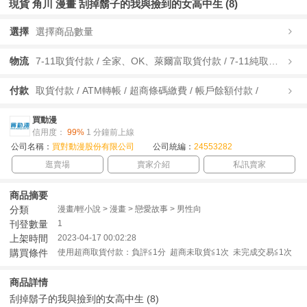
現貨 角川 漫畫 刮掉鬍子的我與撿到的女高中生 (8)
選擇
選擇商品數量
物流
7-11取貨付款 / 全家、OK、萊爾富取貨付款 / 7-11純取貨 / 全家、OK、萊爾富純取貨 / 宅配/快遞 /
付款
取貨付款 / ATM轉帳 / 超商條碼繳費 / 帳戶餘額付款 /
買動漫
信用度：
99%
1 分鐘前上線
公司名稱：
買對動漫股份有限公司
公司統編：
24553282
逛賣場
賣家介紹
私訊賣家
商品摘要
分類
漫畫/輕小說 > 漫畫 > 戀愛故事 > 男性向
刊登數量
1
上架時間
2023-04-17 00:02:28
購買條件
使用超商取貨付款：負評≦1分 超商未取貨≦1次 未完成交易≦1次
商品詳情
刮掉鬍子的我與撿到的女高中生 (8)