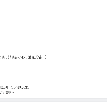
服務，請務必小心，避免受騙！】
別註明，沒有則反之。
心等候唷～