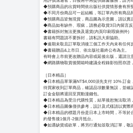
用評價溝通者，日後將不再提供購書服務，請另
◆預購商品的出貨時間依出版社供貨情形會有所
◆不同月份商品可一起結帳，等訂單內所有商品
◆預購商品皆無現貨，商品圖為示意圖，請以實
◆商品如有缺件、瑕疵，請務必取貨3日內留言
◆書籍拆封無法更換及退貨(內頁印刷瑕疵例外)
書籍有問題請不要拆封，請私訊大廚協助。
◆逾期未取且訂單取消後三個工作天內未有任何
◆書籍贈品&上市日、依出版社最終公布為主。
有時會上市前更改贈品內容或延後出版，還請注
◆網路購物取貨後開箱時建議全程錄影拍照存證
［日本精品］
◆日本精品單筆滿NT$4,000須先支付 10% 
待買家收到訂單商品，確認品項數量無誤，並確
訂金金額將退回至買動漫錢包。
◆日本精品為受注代購性質，結單後恕無法取消
◆日本精品圖像僅供參考，設計及式樣請以實際
◆日本精品的標題月份是日本上市時間，不等於
約發售後1個月-2個月抵台。
◆如遇缺貨或砍單，將另行通知並取消訂單，敬