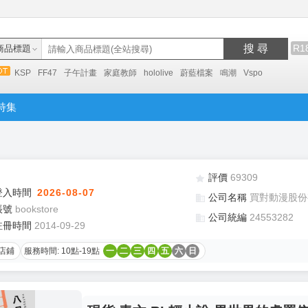
搜 尋
R1
商品標題
KSP
FF47
子午計畫
家庭教師
hololive
蔚藍檔案
鳴潮
Vspo
特集
評價
69309
登入時間
2026-08-07
公司名稱
買對動漫股份
帳號
bookstore
公司統編
24553282
註冊時間
2014-09-29
店鋪
服務時間: 10點-19點
一
二
三
四
五
六
日