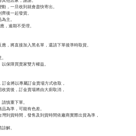
尋其他店家，謝謝。
變動，一旦收到就會盡快寄出。
到齊後一起發貨。
品為主。
反應，逾期不受理。
反應，將直接加入黑名單，還請下單後準時取貨。
意。
，以保障買賣家雙方權益。
訂金，訂金將以專屬訂金賣場方式收取，
認收貨後，訂金賣場將由大廚取消，
，請慎重下單。
商品為準，可能有色差。
台灣到貨時間，發售及到貨時間依廠商實際出貨為準，
請諒解。