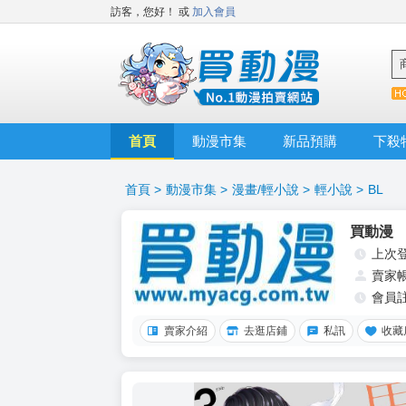
訪客，您好！
或
加入會員
首頁
動漫市集
新品預購
下殺
首頁
>
動漫市集
>
漫畫/輕小說
>
輕小說
>
BL
買動漫
上次
賣家
會員
賣家介紹
去逛店鋪
私訊
收藏