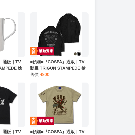
A』通販｜TV
■預購■『COSPA』通販｜TV
AMPEDE 槍
動畫 TRIGUN STAMPEDE 槍
の手配書』雙
神『ピースブリンガー』外套
售價
4900
冷杯。
夾克（可選尺寸＆顏色）。
A』通販｜TV
■預購■『COSPA』通販｜TV