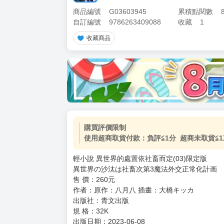
商品編號
G03603945
累積點閱數
自訂編號
9786263409088
收藏
1
收藏商品
購買評價限制
使用超商取貨付款：負評≦1分 超商未取貨≦1
輕小說 異世界的處置依社畜而定(03)限定版
異世界の沙汰は社畜次第3魔法外交正常化計画
售 價：260元
作者：原作：八月八 插畫：大橋キッカ
出版社：青文出版
規 格：32K
出版日期：2023-06-08