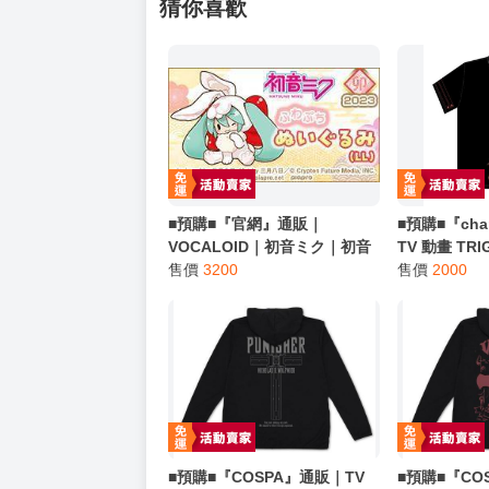
猜你喜歡
■預購■『官網』通販｜
■預購■『cha
VOCALOID｜初音ミク｜初音
TV 動畫 TRI
未來｜MIKU 卯2023 ふわぷち
售價
3200
槍神『トライ
售價
2000
ぬいぐるみ 娃娃 / 娃偶
畢特 / ヴ
（LL）。[0422]
ピード』短袖T恤
shirts（
■預購■『COSPA』通販｜TV
■預購■『CO