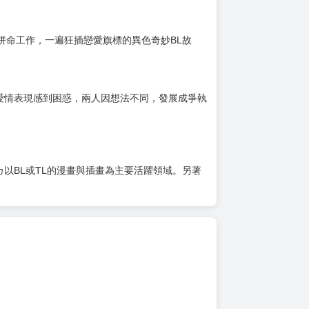
拼命工作，一遍狂插戀愛旗標的異色奇妙BL故
愛情表現感到困惑，兩人因想法不同，發展成爭執
カ以BL或TL的漫畫與插畫為主要活躍領域。另著