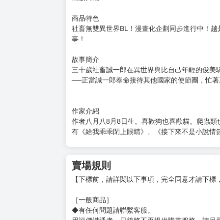
商品特色
社畜無雙異世界BL！漫畫化企劃同步進行中！越
事！
故事簡介
三十歲社畜誠一郎在異世界與比自己年輕的俊美
──正當誠一郎奉命接待其他國家的使節團，忙著
作家介紹
作者八月八8月8日生。喜歡狗也喜歡貓。爬蟲類
有《給我乖乖閉上眼睛》、《接下來不是小說情
賣場規則
【下標前，請詳閱以下事項，完全同意才請下標
［一般商品］
◆有任何問題請聯繫客服。