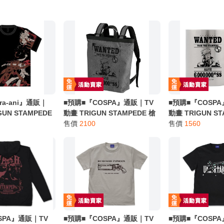
ra-ani』通販｜
■預購■『COSPA』通販｜TV
■預購■『COSP
GUN STAMPEDE
動畫 TRIGUN STAMPEDE 槍
動畫 TRIGUN ST
ガン 威席・史坦
神『ヴァッシュの手配書』
售價
2100
神『ヴァッシュ
售價
1560
ァッシュ・ザ・スタン
2way後背包。
層不鏽鋼保溫保
 / T-
可選尺寸）。
SPA』通販｜TV
■預購■『COSPA』通販｜TV
■預購■『COSP