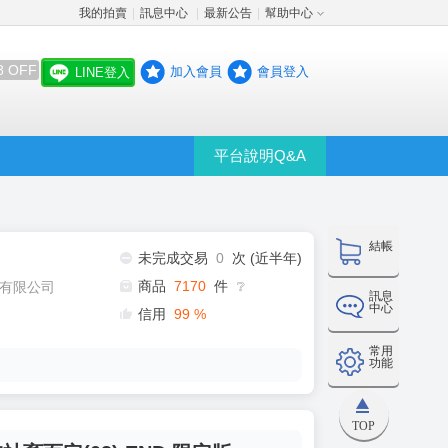
我的拍賣
訊息中心
最新公告
幫助中心
│
│
│
8 OFF
加入會員
會員登入
LINE登入
平台說明Q&A
結帳
未完成交易
0
次 (近半年)
商品
7170
件
有限公司
❔
訊息
中心
信用
99
%
常用
功能
TOP