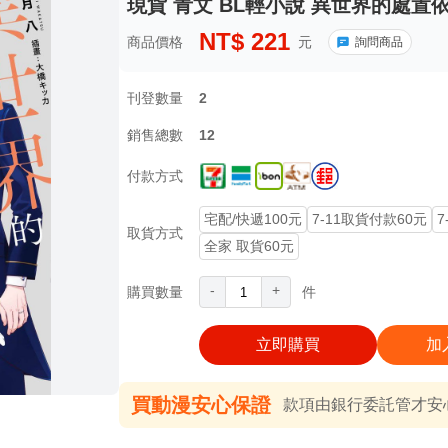
現貨 青文 BL輕小說 異世界的處置依社
NT$
221
商品價格
元
詢問商品
刊登數量
2
銷售總數
12
付款方式
宅配/快遞100元
7-11取貨付款60元
7
取貨方式
全家 取貨60元
-
+
購買數量
件
立即購買
加
買動漫安心保證
款項由銀行委託管才安心 