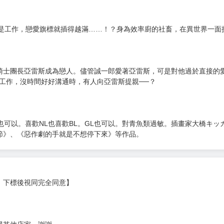
是工作，戀愛旗標就插得越滿……！？身為效率廚的社畜，在異世界一面
騎士團長亞雷斯成為戀人。儘管誠一郎愛著亞雷斯，可是對他過於直接的
工作，沒時間好好溝通時，有人向亞雷斯提親──？
也可以。喜歡NL也喜歡BL。GL也可以。對青魚類過敏。插畫家大橋キッ
節》、《惡作劇的手就是不想停下來》等作品。
，下標後視同完全同意】