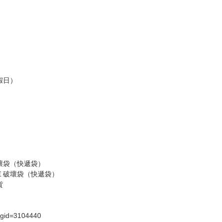
假日）
壞袋（快遞袋）
Ｅ破壞袋（快遞袋）
貨
）
?gid=3104440