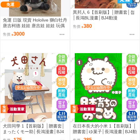
免運
異邦人 6【首刷版】│贈書套│첩
│長鴻BL漫畫│BJ4動漫
免運 日版 現貨 Hololive 獅白牡丹
唐吉柯德 娃娃 唐吉娃 娃娃 玩偶
380
售價
ドン・キホーテ もちどる 獅白ぼ
3000
售價
たん
犬田同學 1【首刷版】│贈書套│
在日本長大的小米 1【首刷版】│
まったくモー助│長鴻漫畫│BJ4
贈書套│ゆ菓子│長鴻漫畫│BJ4動
動漫
漫
175
285