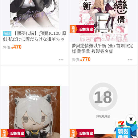
【黑夢代購】(預購)C108 原
預購
創 私だけに隙だらけな後輩ちゃ
ん 社團名:saeu 繪師:saeu
夢與戀情難以平衡 (全) 首刷限定
470
售價
版 附限量 複製簽名板
770
售價
18
限制級商品
X