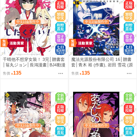
千晴他不想穿女裝！ 3完│贈書套
魔法光源股份有限公司 16│贈書
│翁丸ジョン│長鴻漫畫│BJ4動漫
套│青木 裕 (作畫), 岩田 雪花 (原
作)│長鴻漫畫│BJ4動漫
135
135
售價
售價