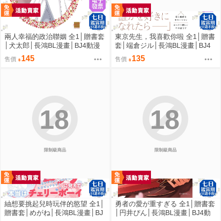
兩人幸福的政治聯姻 全1│贈書套
東京先生，我喜歡你啦 全1│贈書
│犬太郎│長鴻BL漫畫│BJ4動漫
套│端倉ジル│長鴻BL漫畫│BJ4
動漫
145
135
售價
售價
18
18
限制級商品
限制級商品
紬想要挑起兒時玩伴的慾望 全1│
勇者の愛が重すぎる 全1│贈書套
贈書套│めがね│長鴻BL漫畫│BJ
│円井ぴん│長鴻BL漫畫│BJ4動