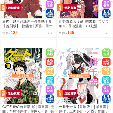
最後可以再拜託您一件事嗎？ 8
化野奇象官 3完│贈書套│ワザワ
【首刷版】│贈書套│原作：鳳ナ
キリ│長鴻漫畫│BJ4動漫
ナ漫畫：ほおのきソラ│長鴻漫畫
135
145
售價
售價
│BJ4動漫
GATE 奇幻自衛隊 10│贈書套│漫
一勝千金 6【首刷版】│贈書套│
畫：竿尾悟原作：柳内たくみ│長
原作：三肉必起・牙霸子作畫：