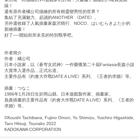
線！
還有原作者橘公司描繪的所有精靈變男性的世界？
集結了充滿魅力、必讀的ANOTHER 《DATE》。
另外還收錄了人氣插畫家森沢晴行、NOCO、はいむらきよたか的
新繪插畫！
好了──開始前所未見的特別戰爭吧。
作者簡介
作者：橘公司
日本小說家，以《蒼穹女武神》一作榮獲第二十屆Fantasia長篇小說
大賞準入選作品，正式出道。
主要作品有《約會大作戰DATE A LIVE》系列、《王者的求婚》等。
插畫：つなこ
1986年1月28日生於岡山縣。日本遊戲製作家、插畫家。
負責插畫的主要作品有《約會大作戰DATE A LIVE》系列、《王者的
求婚》等。
©Koushi Tachibana, Fujino Omori, Yu Shimizu, Yuichiro Higashide,
Taro Hitsuji, Tsunako 2022
KADOKAWA CORPORATION