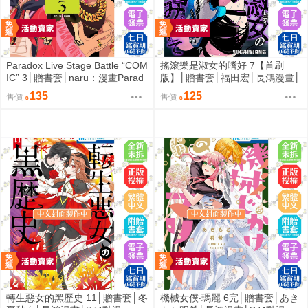
Paradox Live Stage Battle “COM
搖滾樂是淑女的嗜好 7【首刷
IC” 3│贈書套│naru：漫畫Parad
版】│贈書套│福田宏│長鴻漫畫│
ox Live：原作avex pictures,ジー
BJ4動漫
135
125
售價
售價
クレスト：監修│長鴻漫畫│BJ4
動漫
轉生惡女的黑歷史 11│贈書套│冬
機械女僕‧瑪麗 6完│贈書套│あき