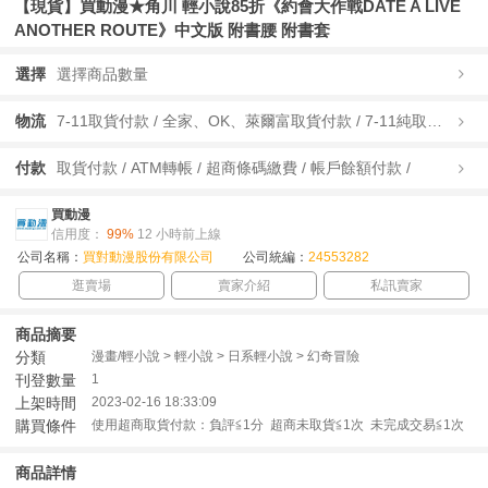
【現貨】買動漫★角川 輕小說85折《約會大作戰DATE A LIVE
ANOTHER ROUTE》中文版 附書腰 附書套
選擇
選擇商品數量
物流
7-11取貨付款 / 全家、OK、萊爾富取貨付款 / 7-11純取貨 / 全家、OK、萊爾富純取貨 / 宅配/快遞 /
付款
取貨付款 / ATM轉帳 / 超商條碼繳費 / 帳戶餘額付款 /
買動漫
信用度：
99%
12 小時前上線
公司名稱：
買對動漫股份有限公司
公司統編：
24553282
逛賣場
賣家介紹
私訊賣家
商品摘要
分類
漫畫/輕小說 > 輕小說 > 日系輕小說 > 幻奇冒險
刊登數量
1
上架時間
2023-02-16 18:33:09
購買條件
使用超商取貨付款：負評≦1分 超商未取貨≦1次 未完成交易≦1次
商品詳情