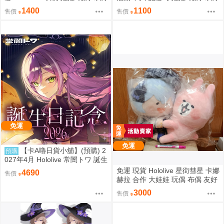
常闇トワ トワ様ぬいぐるみ BY
吊飾 星街すいせい おでかけすい
1400
1100
售價
售價
ライブ衣装
ちゃんぬいぐるみ
免運
免運
【卡A嚕日貨小舖】(預購) 2
預購
027年4月 Hololive 常闇トワ 誕生
日記念2026
免運 現貨 Hololive 星街彗星 卡娜
4690
售價
赫拉 合作 大娃娃 玩偶 布偶 友好
抱抱大娃娃 星街すいせい カナヘ
3000
售價
イの小動物 なかよしハグぬいぐ
るみ