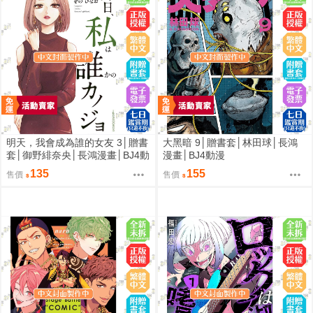
明天，我會成為誰的女友 3│贈書
大黑暗 9│贈書套│林田球│長鴻
套│御野緋奈央│長鴻漫畫│BJ4動
漫畫│BJ4動漫
漫
135
155
售價
售價