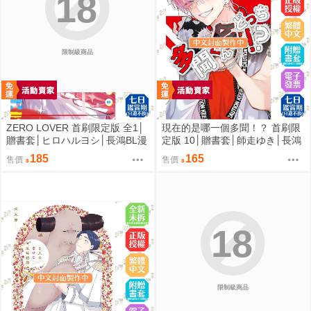
18
限制級商品
ZERO LOVER 首刷限定版 全1│
現在的是哪一個多聞！？ 首刷限
贈書套│ヒロハルヨシ│長鴻BL漫
定版 10│贈書套│師走ゆき│長鴻
畫│BJ4動漫
漫畫│BJ4動漫
185
165
售價
售價
18
限制級商品