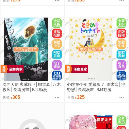
售價
售價
冷面天使 典藏版 7│贈書套│八木
心跳在今夜 愛藏版 7│贈書套│池
教広│長鴻漫畫│BJ4動漫
野戀│長鴻漫畫│BJ4動漫
305
325
售價
售價