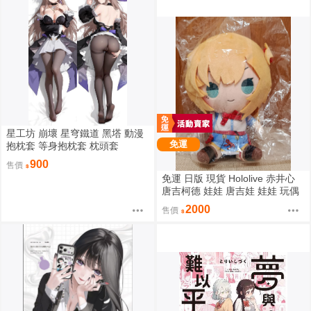
星工坊 崩壞 星穹鐵道 黑塔 動漫
免運
抱枕套 等身抱枕套 枕頭套
900
售價
免運 日版 現貨 Hololive 赤井心
唐吉柯德 娃娃 唐吉娃 娃娃 玩偶
ドン・キホーテ もちどる 赤井は
2000
售價
あと