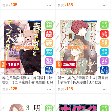
鴻漫畫│BJ4動漫
MAAM│長鴻漫畫│BJ4動漫
135
135
售價
售價
春之風暴與怪獸 4【首刷版】│贈
與土共舞的艾蕾娜公主 4│贈書套
書套│ミユキ蜜蜂│長鴻漫畫│BJ4
│晴海羊│長鴻漫畫│BJ4動漫
動漫
125
125
售價
售價