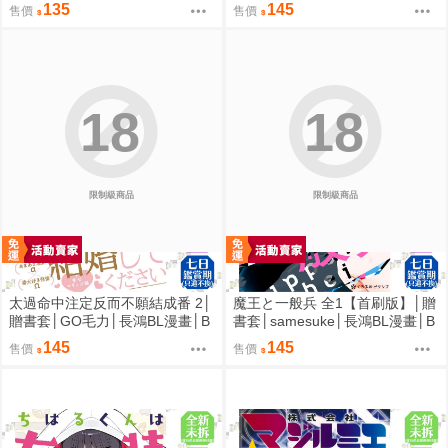
4動漫
漫
135
145
售價
售價
18
18
限制級商品
限制級商品
太過命中注定反而不願結成番 2│
魔王と一般兵 全1【首刷版】│贈
贈書套│GO毛力│長鴻BL漫畫│B
書套│samesuke│長鴻BL漫畫│B
J4動漫
J4動漫
145
145
售價
售價