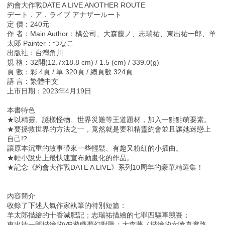
約會大作戰DATE A LIVE ANOTHER ROUTE
デート．ア．ライブ アナザールート
定 價：240元
作 者：Main Author：橘公司、大森藤ノ、志瑞祐、東出祐一郎、羊
太郎 Painter：つなこ
出版社：台灣角川
規 格：32開(12.7x18.8 cm) / 1.5 (cm) / 339.0(g)
頁 數：彩 4頁 / 單 320頁 / 總頁數 324頁
語 言：繁體中文
上市日期：2023年4月19日
本書特色
★以精靈、謎樣怪物、世界災難等王道題材，加入一點點萌要素。
★要拯救世界的方法之一，竟然就是要和精靈約會並且讓她迷戀上
自己!?
讓原本沉重的故事帶來一些輕鬆、有趣又粉紅的小插曲。
★輕小說史上最快速宣布動畫化的作品。
★記念《約會大作戰DATE A LIVE》系列10周年的豪華精選集！
內容簡介
收錄了下述人氣作家執筆的特別短篇：
羊太郎描繪的十香減肥記；志瑞祐描繪的七罪四驅車競賽；
東出祐一郎描繪的VR遊戲夢幻對戰；大森藤ノ描繪的六喰真實路