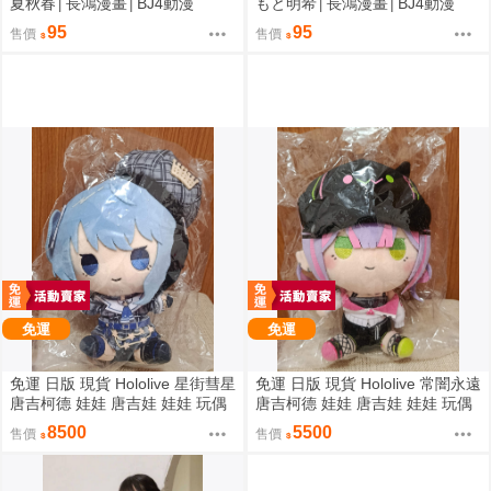
夏秋春│長鴻漫畫│BJ4動漫
もと明希│長鴻漫畫│BJ4動漫
95
95
售價
售價
免運
免運
免運 日版 現貨 Hololive 星街彗星
免運 日版 現貨 Hololive 常闇永遠
唐吉柯德 娃娃 唐吉娃 娃娃 玩偶
唐吉柯德 娃娃 唐吉娃 娃娃 玩偶
ドン・キホーテ もちどる 星街す
ドン・キホーテ もちどる 常闇ト
8500
5500
售價
售價
いせい
ワ