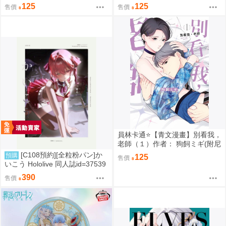
尼采書套)
采書套)
125
125
售價
售價
員林卡通⭐️【青文漫畫】別看我，
老師（１）作者： 狗飼ミギ(附尼
采書套)
[C108預約][全粒粉パン]か
預購
125
售價
いこう Hololive 同人誌id=37539
89
390
售價