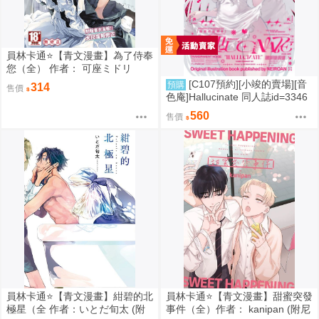
員林卡通⭐️【青文漫畫】為了侍奉
您（全） 作者： 可座ミドリ
[C107預約][小竣的賣場][音
預購
314
售價
色庵]Hallucinate 同人誌id=3346
298
560
售價
員林卡通⭐️【青文漫畫】紺碧的北
員林卡通⭐️【青文漫畫】甜蜜突發
極星（全 作者：いとだ旬太 (附
事件（全）作者： kanipan (附尼