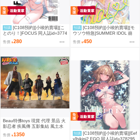
[C108預約][小竣的賣場][こ
[C108預約][小竣的賣場][モ
預購
預購
とのり！]FOCUS 同人誌id=3774
ウソウ特急]SUMMER IDOL 崩
475
壞：星穹鐵道 同人誌id=3758363
280
450
售價
售價
Beau特佛toys 現貨 代理 景品 火
影忍者 疾風傳 五影集結 風土水
影 我愛羅 大野木 照美冥 0302
[C108預約][小竣的賣場][Eef
預購
1350
售價
y]bikini2 FGO 同人誌id=378295