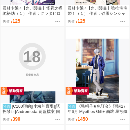
員林卡通⭐️【角川漫畫】怪異之禍
員林卡通⭐️【角川漫畫】強推宅宅
詭祕劫（１） 作者：クラタヒロ
婚！（１） 作者：砂履シンシャ
ヤス (附尼采書套)
(附尼采書套)
125
125
售價
售價
18
限制級商品
[C108預約][小竣的賣場][誘
《豬帽子✬免訂金》預購27
預購
預購
拐禁止]Andromeda 蔚藍檔案 同
年6月 Myethos Gift+ 崩壞 星穹鐵
人誌id=3727344
道 白厄 列車環遊記Ver 1/8 1011
390
1450
售價
售價