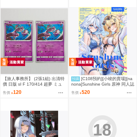
【旅人事務所】 (2張1組) 出清特
[C108預約][小竣的賣場][na
預購
價 日版 sI F 170/414 超夢 ミュ
nona]Sunshine Girls 原神 同人誌
ウツー PTCG 寶可夢 卡牌【原售
id=3774614
120
520
售價
售價
價480元 特價120元】
18