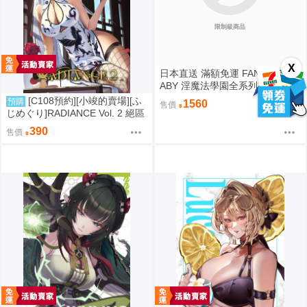
限制級商品
X
日本直送 滿額免運 FANTASTICB
ABY 淫魔法學園全系列 任選單品
/ 3位學妹豪華全套組 疾風雷神
[C108預約][小竣的賣場][ふ
預購
1560
售價
じめぐり]RADIANCE Vol. 2 絕區
零 同人誌id=3755087
390
售價