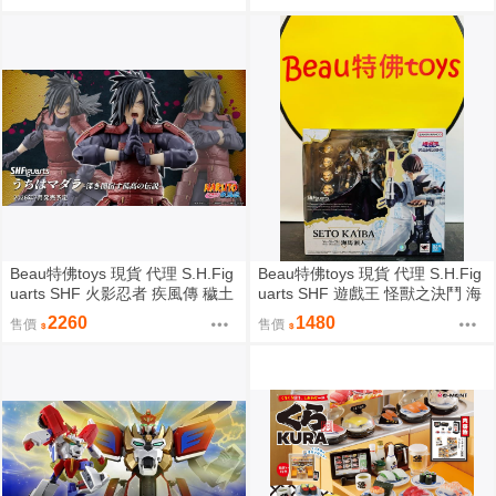
Beau特佛toys 現貨 代理 S.H.Fig
Beau特佛toys 現貨 代理 S.H.Fig
uarts SHF 火影忍者 疾風傳 穢土
uarts SHF 遊戲王 怪獸之決鬥 海
轉身 宇智波斑 0209
馬瀬人 0209
2260
1480
售價
售價