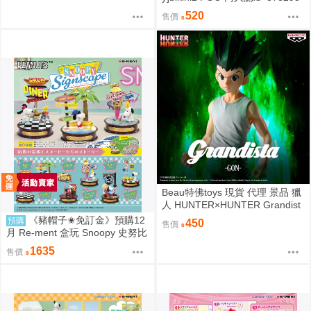
7
520
售價
Beau特佛toys 現貨 代理 景品 獵
人 HUNTER×HUNTER Grandist
a 小傑 0206
《豬帽子✬免訂金》預購12
預購
450
售價
月 Re-ment 盒玩 Snoopy 史努比
街角招牌場景 中盒6入 0816
1635
售價