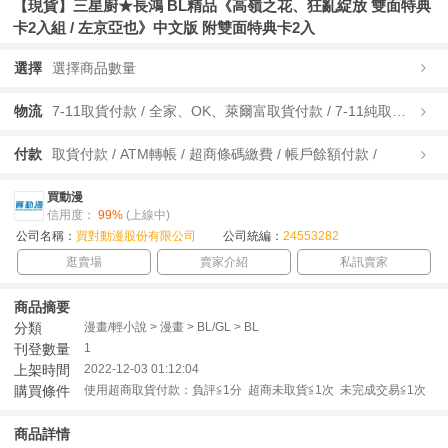
【現貨】三星廚★長鴻 BL精品《高嶺之花、狂亂綻放 雙面特典
卡2入組 / 左京亞也》中文版 附雙面特典卡2入
選擇
選擇商品數量
物流
7-11取貨付款 / 全家、OK、萊爾富取貨付款 / 7-11純取貨 / 全家、OK、萊爾富純取貨 / 宅配/快遞 /
付款
取貨付款 / ATM轉帳 / 超商條碼繳費 / 帳戶餘額付款 /
買動漫
信用度：
99%
(上線中)
公司名稱：
買對動漫股份有限公司
公司統編：
24553282
逛賣場
賣家介紹
私訊賣家
商品摘要
分類
漫畫/輕小說 > 漫畫 > BL/GL > BL
刊登數量
1
上架時間
2022-12-03 01:12:04
購買條件
使用超商取貨付款：負評≦1分 超商未取貨≦1次 未完成交易≦1次
商品詳情