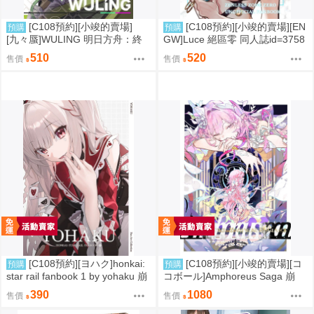
[C108預約][小竣的賣場]
[C108預約][小竣的賣場][EN
預購
預購
[九々蜃]WULING 明日方舟：終
GW]Luce 絕區零 同人誌id=3758
末地 同人誌id=3774619
416
510
520
售價
售價
[C108預約][ヨハク]honkai:
[C108預約][小竣的賣場][コ
預購
預購
star rail fanbook 1 by yohaku 崩
コボール]Amphoreus Saga 崩
壞：星穹鐵道 同人誌id=3767971
壞：星穹鐵道 同人誌id=3745928
390
1080
售價
售價