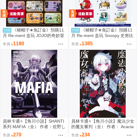
《豬帽子✬免訂金》預購11
《豬帽子✬免訂金》預購11
預購
預購
月 Re-ment 盒玩 JOJO的奇妙冒
月 Re-ment 盒玩 Snoopy 史努比
險 服裝精品店 黃金之風 中盒6入
悠閒座椅場景 中盒6入 0816
1180
1385
售價
售價
0816
員林卡通⭐️【角川小說】SHANTI
員林卡通⭐️【角川小說】魔法少女
系列 MAFIA（全） 作者：佐野し
的魔女審判（全） 作者： Acacia
なの (附尼采書套)
(附尼采書套)
270
234
售價
售價