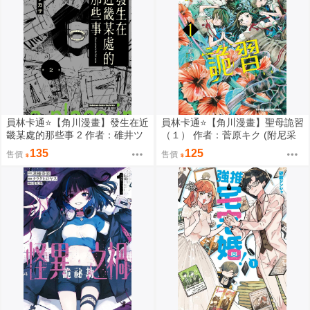
員林卡通⭐️【角川漫畫】發生在近
員林卡通⭐️【角川漫畫】聖母詭習
畿某處的那些事 2 作者：碓井ツ
（１） 作者：菅原キク (附尼采
カサ (附尼采書套)
書套)
135
125
售價
售價