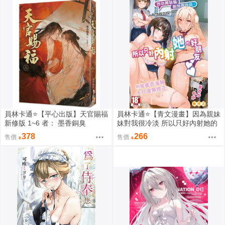
員林卡通⭐️【平心出版】天官賜福
員林卡通⭐️【青文漫畫】因為親妹
新修版 1~6 者： 墨香銅臭
妹對我很冷淡 所以只好內射她的
好朋友（全） 作者： あきさかや
378
266
售價
售價
もか