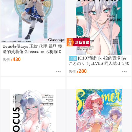
Beau特佛toys 現貨 代理 景品 葬
送的芙莉蓮 Glasscape 欣梅爾 0
302
[C107預約][小竣的賣場][み
預購
430
售價
ことのり！]ELVES 同人誌id=340
9788
280
售價