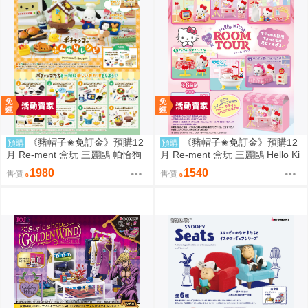
《豬帽子✬免訂金》預購12
《豬帽子✬免訂金》預購12
預購
預購
月 Re-ment 盒玩 三麗鷗 帕恰狗
月 Re-ment 盒玩 三麗鷗 Hello Ki
烘焙食譜 中盒8入 0816
tty 秘密房間之旅 中盒6入 0816
1980
1540
售價
售價