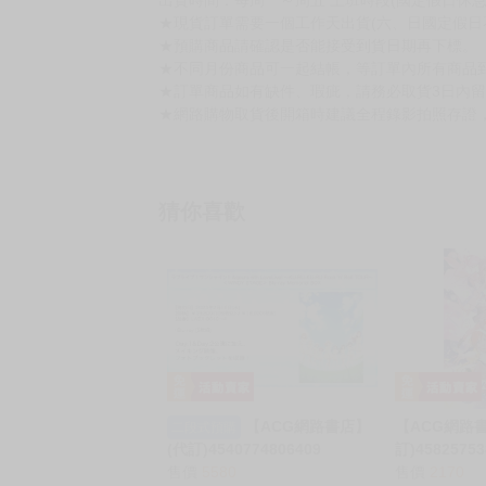
★現貨訂單需要一個工作天出貨(六、日國定假日
★預購商品請確認是否能接受到貨日期再下標。
★不同月份商品可一起結帳，等訂單內所有商品
★訂單商品如有缺件、瑕疵，請務必取貨3日內
★網路購物取貨後開箱時建議全程錄影拍照存證
猜你喜歡
【ACG網路書店】
【ACG網路
二段式預購
(代訂)4540774806409
訂)4582575
Lovelive Aqours 6th Live
售價
5580
塞Δ 女武神 LI
售價
2170