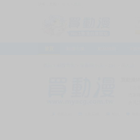
訪客，您好！
或
加入會員
首頁
動漫市集
新品預購
下殺
首頁
>
動漫市集
>
漫畫/輕小說
>
18+
>
同人誌
買動漫My
上次
賣家
會員
賣家介紹
去逛店鋪
私訊
收藏