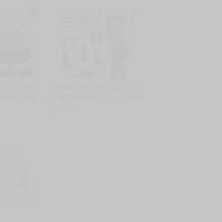
鳥海浩輔&前野
ITAN (轉
【奇蹟@蛋】日版 Qualia (轉
全4種整套販售
蛋)摩艾伸展操公仔P2 全6種整
套販售 NO7285
售價
690
動漫徵才
 - 19:00