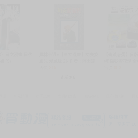
born!〜 DVD
Walkure Reborn!〜 藍光BD
「春冬花」/CV.
智昭
S》日文漫畫 田代
員林卡通⭐️【東立漫畫】功夫旋
【奇蹟@蛋】日版 K
 (9)」
風兒 愛藏版 26 作者：蛭田達
蛋)貓砂雪花球 
也 (附尼采書套)
售價
215
NO:7292
售價
650
查看更多
動漫
常見問題
新手上路
會員約定書
聯絡客服
隱私權政策
買
客服時間
聯絡客服
點我聯絡
service@myacg.com.tw
週一至週五 10:00