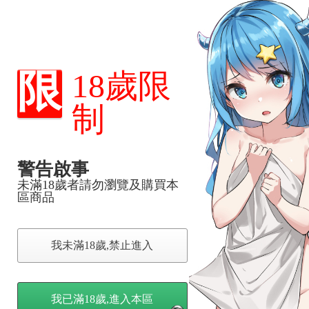
修正繁體中文版！！★☆
限
18歲限
制
警告啟事
未滿18歲者請勿瀏覽及購買本
區商品
我未滿18歲,禁止進入
我已滿18歲,進入本區