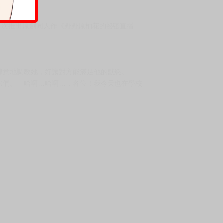
月首次推出原創同人作《野野原柚花的祕密直播
肆意地調教她，好讓對方能滿足他的獸慾。
它們。「哈啊…哈啊…，各位！我今天也在學校