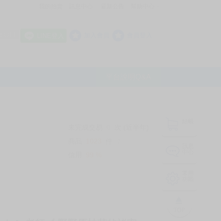
我的拍賣
訊息中心
最新公告
幫助中心
│
│
│
8 OFF
加入會員
會員登入
LINE登入
平台說明Q&A
結帳
未完成交易
0
次 (近半年)
商品
1023
件
❔
訊息
中心
信用
99
%
常用
功能
TOP