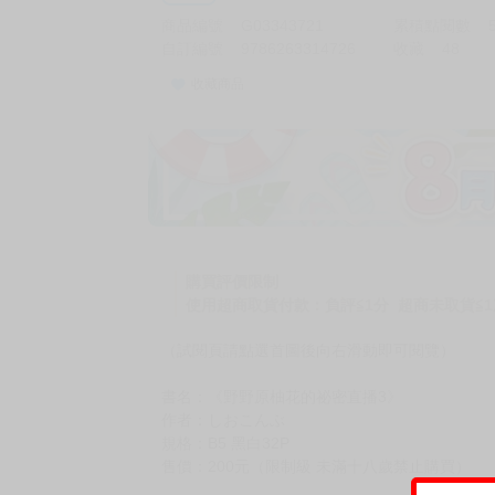
商品編號
G03343721
累積點閱數
自訂編號
9786263314726
收藏
48
收藏商品
購買評價限制
使用超商取貨付款：負評≦1分 超商未取貨≦1
（試閱頁請點選首圖後向右滑動即可閱覽）
書名：《野野原柚花的祕密直播3》
作者：しおこんぶ
規格：B5 黑白32P
售價：200元（限制級 未滿十八歲禁止購買）