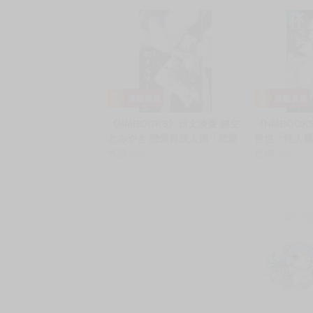
WINDY STAGE BD BOX
Walkure Re
《NMBOOKS》日文漫畫 鍵空
《NMBOOK
とみやき 戀愛自毀人偶「恋愛
哲也「怪人麗嬢
自壊人形 恋するサーティン
售價
240
售價
240
(2)」
關於買