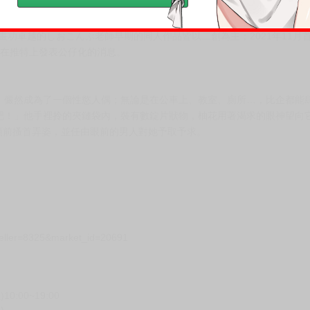
重啟人生》封面插畫家。
』。畫功卓越的しおこんぶ老師早期的同人作品皆以二創為主；2021年11
刻在推特上發表公仔化的消息。
，儼然成為了一個性慾人偶；無論是在公車上、教室、廁所…，比企都能
吧！」他手裡拎的夾鏈袋內，裝有數錠片狀物，柚花用著渴求的眼神望向
鏡頭前搔首弄姿，並任由眼前的男人對她予取予求。
seller=8325&market_id=20691
00~19:00
)