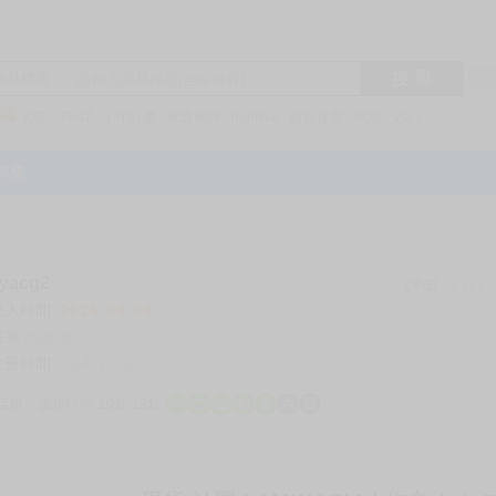
搜 尋
R1
商品標題
KSP
FF47
子午計畫
家庭教師
hololive
蔚藍檔案
鳴潮
Vspo
特集
acg2
評價
76166
登入時間
2026-08-08
帳號
myacg2
註冊時間
2014-12-10
店鋪
服務時間: 10點-19點
一
二
三
四
五
六
日