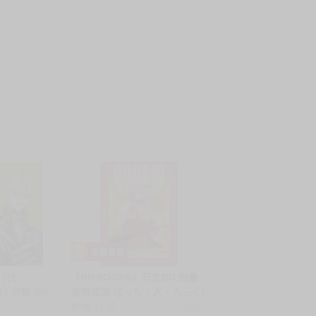
(代
《NMBOOKS》日文BD 動畫
07 月歌 5th
孤獨搖滾 ぼっち・ざ・ろっく!
月始&彌生春
1 完全生產限定版 藍光Blu-ray
售價
2170
銷量:1