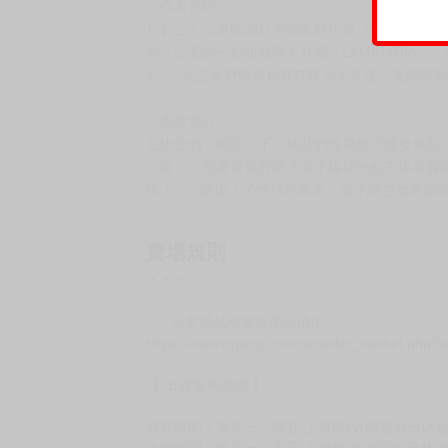
〈作者介紹〉
しおこんぶ老師為日本知名輕小說《回復術士的
和うに老師一起組成同人社團『LAMINARIA
1》，女主角野野原柚花在曝光不久後，老師即
〈內容簡介〉
在比企的『特訓』下，柚花的性愛技巧越發成熟
「妳…，想要這個對吧？吞下後就快點去換衣服
唷！...」她換上了性感死庫水，毫不陌生地在
賣場規則
＊＊＊
☟ ✧日本精品年末特價出清中✧ ☟
https://www.myacg.com.tw/seller_market.php?
【 出貨服務說明 】
服務時間：每周一～周五 上班時段(國定假日休息)10:
出貨時間：每周一～周五 上班時段(國定假日休息