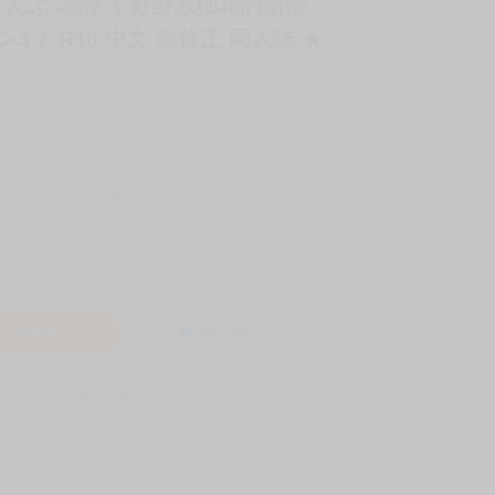
 しおこんぶ 老師《 野野原柚花的祕密
 》R18 中文 無修正 同人誌 ★
-11取貨60元
全家 取貨付款60元
入購物車
詢問商品
! 保障您每一筆付款 !