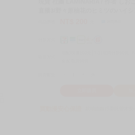
現貨 社團 LAMINARIA / 作者
直播3/野々原柚花のヒミツのハイシン3
NT$
200
商品價格
元
詢問商品
付款方式
宅配/快遞100元
7-11取貨付款60元
7
取貨方式
全家 取貨60元
-
+
購買數量
件
立即購買
加
買動漫安心保證
款項由銀行委託管才安心 