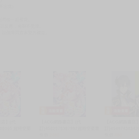
不出貨)
到齊後一起發貨。
留言反應，逾期不受理。
，以保障買賣家雙方權益。
書店】(代
【ACG網路書店】(代
【ACG網路書店】
388005 超時空要
訂)4582575387992超時空要塞
訂)45497438342
VE 2022 〜
Δ 女武神 LIVE 2022 〜
售價
2480
角色歌 第2彈 睦
售價
480