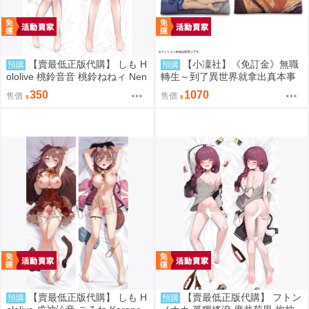
【賣最低正版代購】 しも H
【小凜社】《免訂金》無職
預購
預購
ololive 桃鈴音音 桃鈴ねねィ Nen
轉生～到了異世界就拿出真本事
e 復刻 加筆 全裸版 抱枕套 0831
洛琪希 ロキシー 雙面抱枕套
350
1070
售價
售價
【賣最低正版代購】 しも H
【賣最低正版代購】 フトン
預購
預購