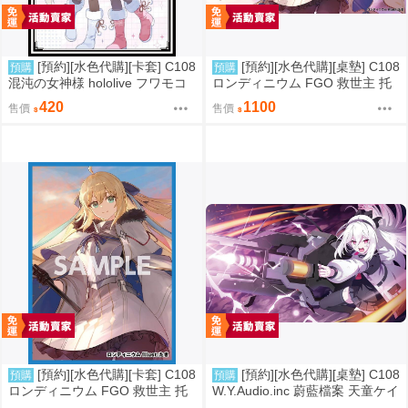
[預約][水色代購][卡套] C108
[預約][水色代購][桌墊] C108
預購
預購
混沌の女神様 hololive フワモコ
ロンディニウム FGO 救世主 托
冬裝ver
內莉可
420
1100
售價
售價
[預約][水色代購][卡套] C108
[預約][水色代購][桌墊] C108
預購
預購
ロンディニウム FGO 救世主 托
W.Y.Audio.inc 蔚藍檔案 天童ケイ
內莉可