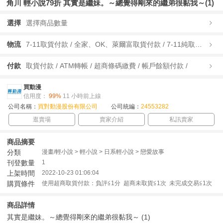
角川 輕小說79折 其實是繼妹。～總覺得剛來的繼弟很黏我～(1)
選擇
選擇商品數量
物流
7-11取貨付款 / 全家、OK、萊爾富取貨付款 / 7-11純取貨 / 全家、OK、萊爾富純取貨 / 宅配/快遞 /
付款
取貨付款 / ATM轉帳 / 超商條碼繳費 / 帳戶餘額付款 /
買動漫
信用度：
99%
11 小時前上線
公司名稱：
買對動漫股份有限公司
公司統編：
24553282
逛賣場
賣家介紹
私訊賣家
商品摘要
分類
漫畫/輕小說 > 輕小說 > 日系輕小說 > 戀愛故事
刊登數量
1
上架時間
2022-10-23 01:06:04
購買條件
使用超商取貨付款：負評≦1分 超商未取貨≦1次 未完成交易≦1次
商品詳情
其實是繼妹。～總覺得剛來的繼弟很黏我～ (1)