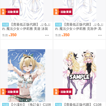
【賣最低正版代購】 ぶるぶ
【賣最低正版代購】 ぶるぶ
預購
預購
れ 魔法少女☆伊莉雅 美遊 泳裝
れ 魔法少女☆伊莉雅 克洛伊·馮·
抱枕套 藤川大智 0827
愛因茲貝倫 泳裝 抱枕套 藤川大
350
350
售價
售價
智 0827
【小凜社】《免訂金》C108
【賣最低正版代購】 C108
預購
預購