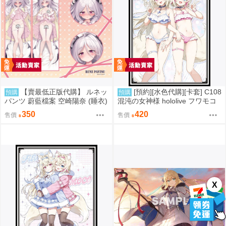
【賣最低正版代購】 ルネッ
[預約][水色代購][卡套] C108
預購
預購
パンツ 蔚藍檔案 空崎陽奈 (睡衣)
混沌の女神様 hololive フワモコ
ヒナ 抱枕套 0905
泳裝ver
350
420
售價
售價
X