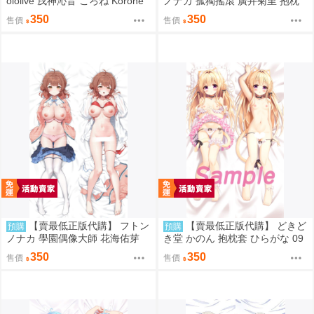
ololive 戌神沁音 ころね Korone
ノナカ 孤獨搖滾 廣井菊里 抱枕
抱枕套 0831
套 0830
350
350
售價
售價
【賣最低正版代購】 フトン
【賣最低正版代購】 どきど
預購
預購
ノナカ 學園偶像大師 花海佑芽
き堂 かのん 抱枕套 ひらがな 09
抱枕套 Hectyne 0830
05
350
350
售價
售價