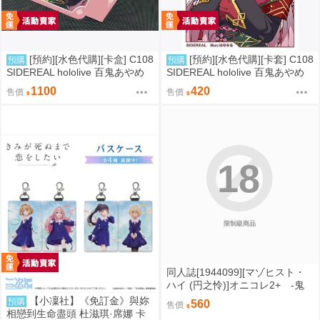
[預約][水色代購][卡盒] C108
[預約][水色代購][卡套] C108
預購
預購
SIDEREAL hololive 百鬼あやめ
SIDEREAL hololive 百鬼あやめ
雜談ver
雜談ver
1100
420
售價
售價
18
限制級商品
同人誌[1944099][マゾヒスト・
ハイ (円之怜)]オニコレ2+ -鬼
ッ娘コレクション+Fan art&work
【小凜社】《免訂金》與妳
預購
560
售價
s 2020~2023- (鬼娘)
相戀到生命盡頭 杜滋琪·席娜 卡