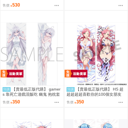
嘉莉·美美 黎吉·星蘭 莫德·亞里
530
售價
證件票卡夾附登山扣
【賣最低正版代購】 gamer
【賣最低正版代購】 HS 超
預購
預購
s 靠死亡遊戲混飯吃 幽鬼 抱枕套
超超超超喜歡你的100個女朋友
0818
花園羽羽里 抱枕套 0828
350
350
售價
售價