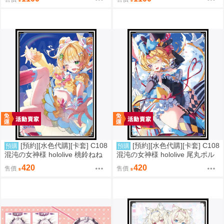
[預約][水色代購][卡套] C108
[預約][水色代購][卡套] C108
預購
預購
混沌の女神様 hololive 桃鈴ねね
混沌の女神様 hololive 尾丸ポル
彩虹ver
カ 魔術ver
420
420
售價
售價