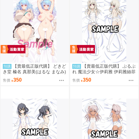
【賣最低正版代購】 どきど
【賣最低正版代購】 ぶるぶ
預購
預購
き堂 榛名 真那美(はるな まなみ)
れ 魔法少女☆伊莉雅 伊莉雅絲菲
抱枕套 成海クリスティアーノー
爾·馮·愛因茲貝倫 泳裝 抱枕套 藤
350
350
售價
售價
ト 0905
川大智 0827