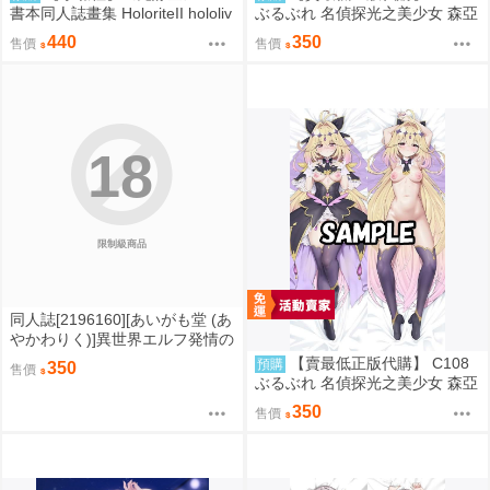
書本同人誌畫集 HoloriteII hololiv
ぶるぶれ 名偵探光之美少女 森亞
e 風真伊呂波
露露卡 競泳水着 抱枕套 由夜 08
440
350
售價
售價
27
18
限制級商品
同人誌[2196160][あいがも堂 (あ
やかわりく)]異世界エルフ発情の
魔眼6～姫の夢魔●●編～ (原創)
【賣最低正版代購】 C108
預購
350
售價
ぶるぶれ 名偵探光之美少女 森亞
露露卡 抱枕套 アランK 0827
350
售價