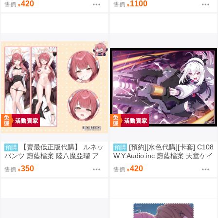
420
1100
售價
售價
【賣最低正版代購】 ルネッ
[預約][水色代購][卡套] C108
預購
預購
パンツ 蔚藍檔案 陸八魔亞瑠 ア
W.Y.Audio.inc 蔚藍檔案 天童ケイ
ル 抱枕套 0905
350
420
售價
售價