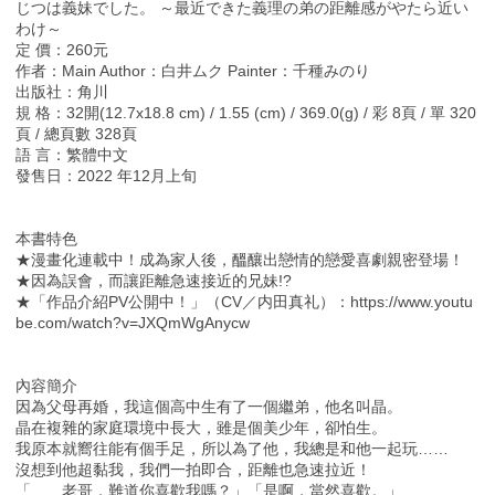
じつは義妹でした。 ～最近できた義理の弟の距離感がやたら近い
わけ～
定 價：260元
作者：Main Author：白井ムク Painter：千種みのり
出版社：角川
規 格：32開(12.7x18.8 cm) / 1.55 (cm) / 369.0(g) / 彩 8頁 / 單 320
頁 / 總頁數 328頁
語 言：繁體中文
發售日：2022 年12月上旬
本書特色
★漫畫化連載中！成為家人後，醞釀出戀情的戀愛喜劇親密登場！
★因為誤會，而讓距離急速接近的兄妹!?
★「作品介紹PV公開中！」（CV／内田真礼）：https://www.youtu
be.com/watch?v=JXQmWgAnycw
內容簡介
因為父母再婚，我這個高中生有了一個繼弟，他名叫晶。
晶在複雜的家庭環境中長大，雖是個美少年，卻怕生。
我原本就嚮往能有個手足，所以為了他，我總是和他一起玩……
沒想到他超黏我，我們一拍即合，距離也急速拉近！
「……老哥，難道你喜歡我嗎？」「是啊，當然喜歡。」