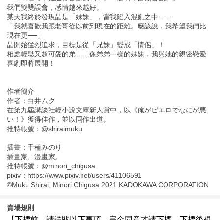
我們雙雙誤會，感情越來越好。
某天我終於發現晶是「妹妹」，當我陷入混亂之中……
「我就喜歡我跟老哥從以前到現在的距離。應該說，我希望我們比
現在更──」
晶開始猛烈追求，目標是從「兄妹」變成「情侶」！
相處輕鬆又超可愛的弟……像弟弟一樣的妹妹，我與她的親密戀愛
喜劇即將展開！
作者簡介
作者：白井ムク
在第九屆講談社輕小說文庫新人賞中，以《俺がピエロでなにが悪
い！》獲得佳作，並以同作出道。
推特帳號：@shiraimuku
插畫：千種みのり
插畫家、漫畫家。
推特帳號：@minori_chigusa
pixiv：https://www.pixiv.net/users/41106591
©Muku Shirai, Minori Chigusa 2021 KADOKAWA CORPORATION
賣場規則