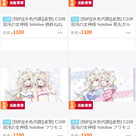
[預約][水色代購][桌墊] C108
[預約][水色代購][桌墊] C108
預購
預購
混沌の女神様 hololive 桃鈴ねね
混沌の女神様 hololive 尾丸ポル
彩虹ver
カ 魔術ver
1100
1100
售價
售價
[預約][水色代購][桌墊] C108
[預約][水色代購][桌墊] C108
預購
預購
混沌の女神様 hololive フワモコ
混沌の女神様 hololive フワモコ
泳裝ver
冬裝ver
1100
1100
售價
售價