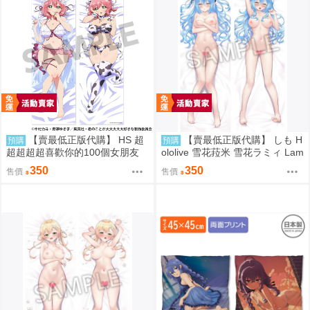
【賣最低正版代購】 HS 超
【賣最低正版代購】 しも H
預購
預購
超超超超喜歡你的100個女朋友
ololive 雪花菈米 雪花ラミィ Lam
花園羽香里 抱枕套 0828
y 復刻 全裸版 抱枕套 0831
350
350
售價
售價