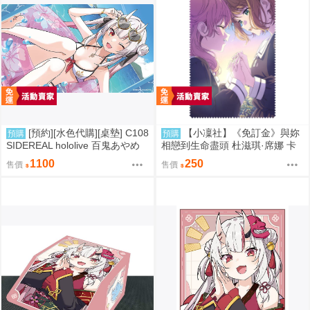
[預約][水色代購][桌墊] C108
【小凜社】《免訂金》與妳
預購
預購
SIDEREAL hololive 百鬼あやめ
相戀到生命盡頭 杜滋琪·席娜 卡
泳裝ver
嘉莉·美美 黎吉·星蘭 莫德·亞里
1100
250
售價
售價
クリーナークロス 清潔布