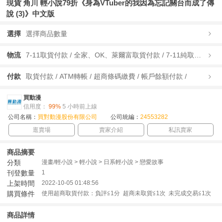
現貨 角川 輕小說79折《身為VTuber的我因為忘記關台而成了傳
說 (3)》中文版
選擇
選擇商品數量
物流
7-11取貨付款 / 全家、OK、萊爾富取貨付款 / 7-11純取貨 / 全家、OK、萊爾富純取貨 / 宅配/快遞 /
付款
取貨付款 / ATM轉帳 / 超商條碼繳費 / 帳戶餘額付款 /
買動漫
信用度：
99%
5 小時前上線
公司名稱：
買對動漫股份有限公司
公司統編：
24553282
逛賣場
賣家介紹
私訊賣家
商品摘要
分類
漫畫/輕小說 > 輕小說 > 日系輕小說 > 戀愛故事
刊登數量
1
上架時間
2022-10-05 01:48:56
購買條件
使用超商取貨付款：負評≦1分 超商未取貨≦1次 未完成交易≦1次
商品詳情