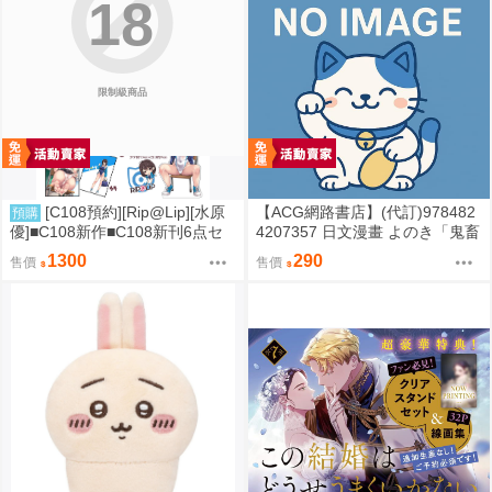
18
限制級商品
[C108預約][Rip@Lip][水原
【ACG網路書店】(代訂)978482
預購
優]■C108新作■C108新刊6点セ
4207357 日文漫畫 よのき「鬼畜
ット+先着特典 同人誌
英雄 (15)」
1300
290
售價
售價