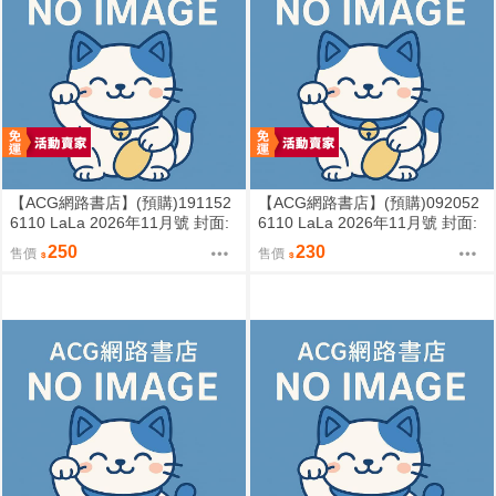
【ACG網路書店】(預購)191152
【ACG網路書店】(預購)092052
6110 LaLa 2026年11月號 封面:
6110 LaLa 2026年11月號 封面:
花はことりを好きすぎる
學園奶爸 附:50周年紀念 全明星
250
230
售價
售價
撲克牌