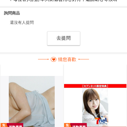
詢問商品
還沒有人提問
去提問
猜您喜歡