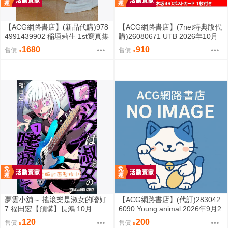
【ACG網路書店】(新品代購)978
【ACG網路書店】(7net特典版代
4991439902 稲垣莉生 1st寫真集
購)26080671 UTB 2026年10月
「SHEER」
號 限定封面版/通常版 特典:生寫
1680
910
售價
售價
真/明信片 1張
夢雲小舖～ 搖滾樂是淑女的嗜好
【ACG網路書店】(代訂)283042
7 福田宏【預購】長鴻 10月
6090 Young animal 2026年9月2
5日號
120
200
售價
售價