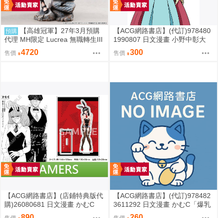
【高雄冠軍】27年3月預購
【ACG網路書店】(代訂)978480
預購
代理 MH限定 Lucrea 無職轉生III
1990807 日文漫畫 小野中彰大
艾莉絲 高約27公分 免訂金
「夢想成為魔法少女 / 魔法少女
4720
300
售價
售價
にあこがれて (13)」
【ACG網路書店】(店鋪特典版代
【ACG網路書店】(代訂)978482
購)26080681 日文漫畫 かむC
3611292 日文漫畫 かむC「爆乳
「爆乳兔女郎 爆乳バニーおばさ
兔女郎 爆乳バニーおばさん
890
260
售價
售價