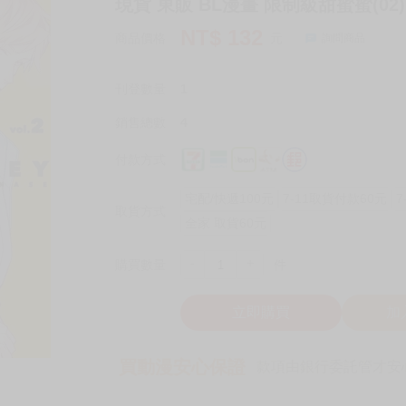
現貨 東販 BL漫畫 限制級甜蜜蜜(02)
NT$
132
商品價格
元
詢問商品
刊登數量
1
銷售總數
4
付款方式
宅配/快遞100元
7-11取貨付款60元
7
取貨方式
全家 取貨60元
-
+
購買數量
件
立即購買
加
買動漫安心保證
款項由銀行委託管才安心 