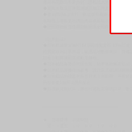
【下標前，請詳閱以下事項，完全同意才請下標
［一般商品］
◆有任何問題請聯繫客服。
用評價溝通者，日後將不再提供購書服務，請另
◆預購商品的出貨時間依出版社供貨情形會有所
◆不同月份商品可一起結帳，等訂單內所有商品
◆預購商品皆無現貨，商品圖為示意圖，請以實
◆商品如有缺件、瑕疵，請務必取貨3日內留言
◆書籍拆封無法更換及退貨(內頁印刷瑕疵例外)
書籍有問題請不要拆封，請私訊大廚協助。
◆逾期未取且訂單取消後三個工作天內未有任何
◆書籍贈品&上市日、依出版社最終公布為主。
有時會上市前更改贈品內容或延後出版，還請注
◆網路購物取貨後開箱時建議全程錄影拍照存證
［日本精品］
◆日本精品單筆滿NT$4,000須先支付 10% 
待買家收到訂單商品，確認品項數量無誤，並確
訂金金額將退回至買動漫錢包。
◆日本精品為受注代購性質，結單後恕無法取消
◆日本精品圖像僅供參考，設計及式樣請以實際