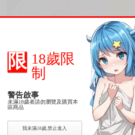
限
18歲限
制
警告啟事
未滿18歲者請勿瀏覽及購買本
區商品
我未滿18歲,禁止進入