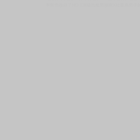
購買評價限制
使用超商取貨付款：負評≦1分 超商未取貨≦1
限制級甜蜜蜜(02)
定價：新台幣$150元
這位客人……根本是「男的」吧!?
蒼元剛開始踏進「出租男朋友」這行，而頭一次
而且不知為何他還知道蒼元的本名──!?
花錢就可以讓帥哥當男友的「出租男朋友」服務
本集也收錄了NO.1頂級出租男朋友X社畜系男子