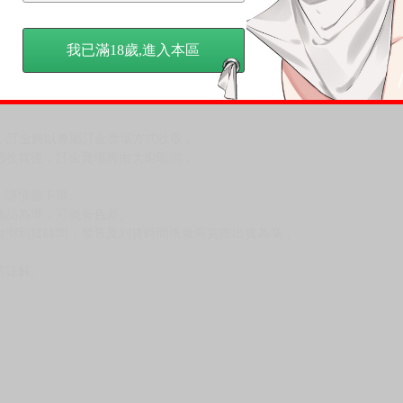
，下標後視同完全同意】
我已滿18歲,進入本區
尋其他店家，謝謝。
變動，一旦收到就會盡快寄出。
到齊後一起發貨。
品為主。
反應，逾期不受理。
反應，將直接加入黑名單，還請下單後準時取貨。
意。
，以保障買賣家雙方權益。
訂金，訂金將以專屬訂金賣場方式收取，
認收貨後，訂金賣場將由大廚取消，
，請慎重下單。
商品為準，可能有色差。