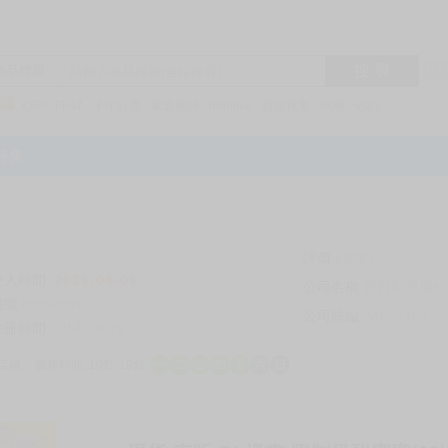
搜 尋
R1
商品標題
KSP
FF47
子午計畫
家庭教師
hololive
蔚藍檔案
鳴潮
Vspo
特集
評價
69281
登入時間
2026-08-06
公司名稱
買對動漫股份
帳號
bookstore
公司統編
24553282
註冊時間
2014-09-29
店鋪
服務時間: 10點-19點
一
二
三
四
五
六
日