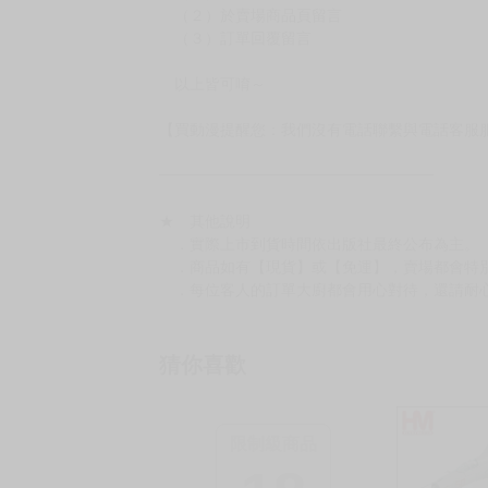
［８本以上］ 三層氣泡布（２圈）＋紙箱出
（另有加固紙箱賣場，如有需要可至賣場加購
加固紙箱賣場：
https://www.myacg.com.tw/goods_detail.php
━━━━━━━━━━━━━━━━━━
★ 聯繫方式
如對賣場或商品有任何問題可：
（１）私訊留言
（２）於賣場商品頁留言
（３）訂單回覆留言
以上皆可唷～
【買動漫提醒您：我們沒有電話聯繫與電話客服
━━━━━━━━━━━━━━━━━━
★ 其他說明
．實際上市到貨時間依出版社最終公布為主。