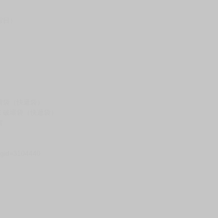
台灣到貨時間，發售及到貨時間依廠商實際出貨為準，
請諒解。
假日）
壞袋（快遞袋）
Ｅ破壞袋（快遞袋）