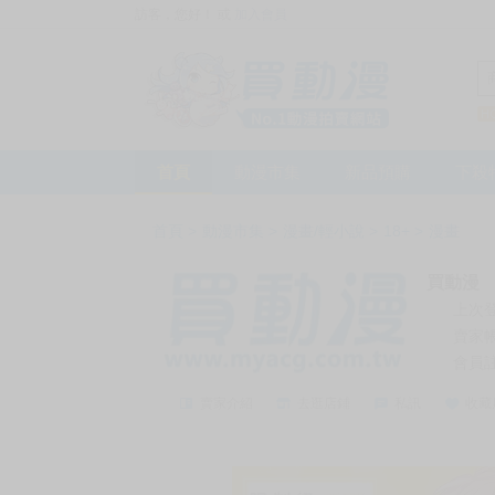
訪客，您好！
或
加入會員
首頁
動漫市集
新品預購
下殺
首頁
>
動漫市集
>
漫畫/輕小說
>
18+
>
漫畫
買動漫
上次
賣家
會員
賣家介紹
去逛店鋪
私訊
收藏