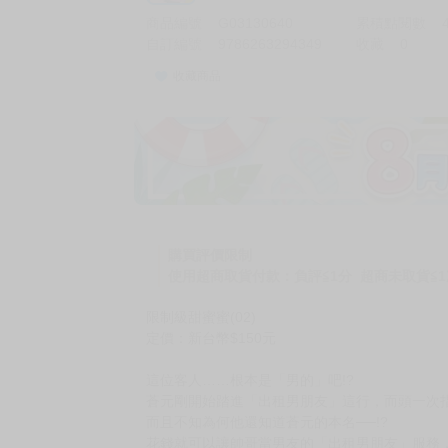
商品編號
G03130640
累積點閱數
自訂編號
9786263294349
收藏
0
收藏商品
加價購
( 共
1
件商品 )
(加購品) 買動漫★《$15元-
-
+