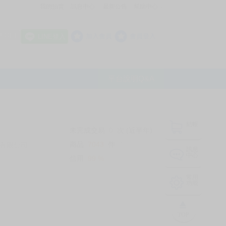
我的拍賣
訊息中心
最新公告
幫助中心
│
│
│
8 OFF
加入會員
會員登入
LINE登入
平台說明Q&A
結帳
未完成交易
0
次 (近半年)
商品
7043
件
有限公司
❔
訊息
中心
信用
99
%
常用
功能
TOP