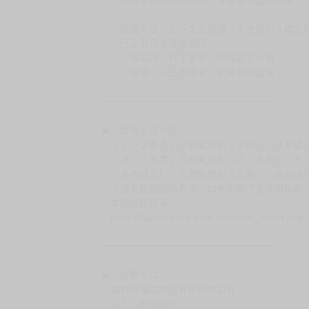
◆日本精品的標題月份是日本上市時間，不等於
約發售後1個月-2個月抵台。
◆如遇缺貨或砍單，將另行通知並取消訂單，敬
━━━━━━━━━━━━━━━━━━
★ 賣場營運、出貨時間
週一～週五 １０：００～１９：００
（假日＆國定假日休息，客服會不定時回覆）
．現貨商品：１～２天出貨（不含假日＆國定
．已上市且非現貨商品：
－每週四～日下單者，於隔週五出貨
－每週一～三下單者，於隔週四出貨
━━━━━━━━━━━━━━━━━━
★ 賣場出貨方式
［１～２本書］三層氣泡布（２圈）＋ＰＥ破
［３～７本書］三層氣泡布（４～５圈）＋Ｐ