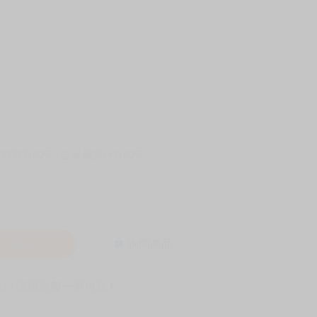
-11取貨60元
全家 取貨付款60元
入購物車
詢問商品
! 保障您每一筆付款 !