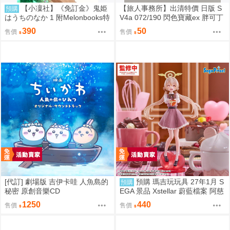
【小凜社】《免訂金》鬼姫
【旅人事務所】出清特價 日版 S
預購
はうちのなか 1 附Melonbooks特
V4a 072/190 閃色寶藏ex 胖可丁
典
閃卡 PTCG 寶可夢 卡牌【原售價
390
50
售價
售價
200元 特價50元】
[代訂] 劇場版 吉伊卡哇 人魚島的
預購 瑪吉玩玩具 27年1月 S
預購
秘密 原創音樂CD
EGA 景品 Xstellar 蔚藍檔案 阿慈
谷日富美 ～Happy Valentine!!～
1250
440
售價
售價