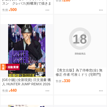
280
售價
{宅即門}
スン クレパス(粉蠟筆)で描きま
した 日文書 9784522441558
500
售價
18
限制級商品
【青文出版】為了侍奉您(全) 無
修正 作者:可座ミドリ {宅即門}
[GE小舖] (全新現貨) 日文漫畫 獵
330
售價
人 HUNTER JUMP REMIX 2026
年 新封面再版 第5卷 庫洛洛
440
售價