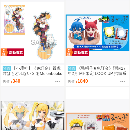
【小凜社】《免訂金》景虎
《豬帽子✬免訂金》預購27
預購
預購
君はもどれない 2 附Melonbooks
年2月 MH限定 LOOK UP 抬頭系
特典
列 入間同學入魔了！鈴木入間&
340
1840
售價
售價
歐佩拉 套組 0812