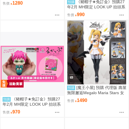
庭園 側馬尾醬 0826
《豬帽子✬免訂金》預購27
預購
1280
售價
年2月 MH限定 LOOK UP 抬頭系
列 怪獸8號 鳴海弦 戰鬥版 附特典
990
售價
0812
[魔王小屋] 預購 代理版 壽屋
預購
無限邂逅Megalo Maria Stars 女
僕服Ver. 組裝模型
《豬帽子✬免訂金》預購27
預購
1490
售價
年2月 MH限定 LOOK UP 抬頭系
列 齊木楠雄的災難 齊木楠雄 附
970
售價
特典 0812