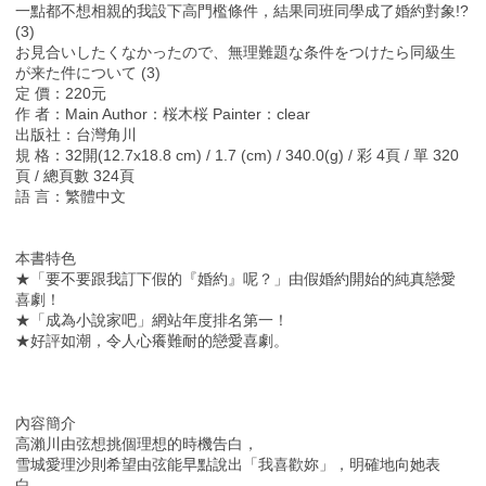
一點都不想相親的我設下高門檻條件，結果同班同學成了婚約對象!?
(3)
お見合いしたくなかったので、無理難題な条件をつけたら同級生
が来た件について (3)
定 價：220元
作 者：Main Author：桜木桜 Painter：clear
出版社：台灣角川
規 格：32開(12.7x18.8 cm) / 1.7 (cm) / 340.0(g) / 彩 4頁 / 單 320
頁 / 總頁數 324頁
語 言：繁體中文
本書特色
★「要不要跟我訂下假的『婚約』呢？」由假婚約開始的純真戀愛
喜劇！
★「成為小說家吧」網站年度排名第一！
★好評如潮，令人心癢難耐的戀愛喜劇。
內容簡介
高瀨川由弦想挑個理想的時機告白，
雪城愛理沙則希望由弦能早點說出「我喜歡妳」，明確地向她表
白。