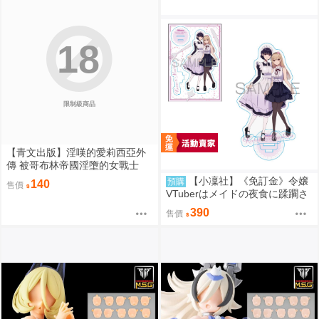
18
限制級商品
【青文出版】淫嘆的愛莉西亞外
傳 被哥布林帝國淫墮的女戰士
(全) 作者:H9 {宅即門}
【小凜社】《免訂金》令嬢
預購
140
售價
VTuberはメイドの夜食に蹂躙さ
れる ～禁断ご飯で食レポ生配信
390
售價
～ 1 附Melonbooks特典