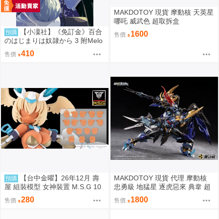
MAKDOTOY 現貨 摩動核 天英星
哪吒 威武色 超取拆盒
【小凜社】《免訂金》百合
預購
1600
售價
のはじまりは奴隷から 3 附Melo
nbooks特典
410
售價
【台中金曜】26年12月 壽
MAKDOTOY 現貨 代理 摩動核
預購
屋 組裝模型 女神裝置 M.S.G 10
忠勇級 地猛星 逐虎惡來 典韋 超
臉部套組 PUNI☆MOFU 用 膚色
可動組裝 MNP-XH16A
280
1800
售價
售價
E 0819