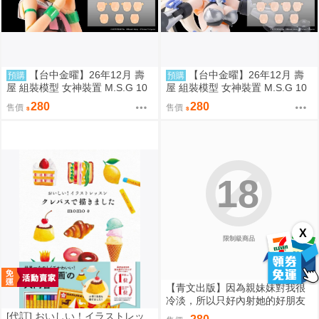
【台中金曜】26年12月 壽
【台中金曜】26年12月 壽
預購
預購
屋 組裝模型 女神裝置 M.S.G 10
屋 組裝模型 女神裝置 M.S.G 10
臉部套組 PUNI☆MOFU 用 膚色
臉部套組 PUNI☆MOFU 用 膚色
280
280
售價
售價
D 0819
C 0819
18
X
限制級商品
【青文出版】因為親妹妹對我很
冷淡，所以只好內射她的好朋友
(全) 無修正 作者:あきさかやもか
[代訂] おいしい！イラストレッ