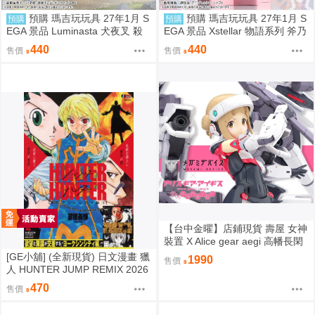
預購 瑪吉玩玩具 27年1月 S
預購 瑪吉玩玩具 27年1月 S
預購
預購
EGA 景品 Luminasta 犬夜叉 殺
EGA 景品 Xstellar 物語系列 斧乃
生丸
木余接
440
440
售價
售價
【台中金曜】店鋪現貨 壽屋 女神
裝置 X Alice gear aegi 高幡長閑
一般版
[GE小舖] (全新現貨) 日文漫畫 獵
1990
售價
人 HUNTER JUMP REMIX 2026
年 新封面再版 第4卷 酷拉皮卡
470
售價