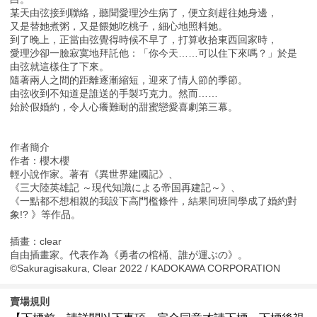
某天由弦接到聯絡，聽聞愛理沙生病了，便立刻趕往她身邊，
又是替她煮粥，又是餵她吃桃子，細心地照料她。
到了晚上，正當由弦覺得時候不早了，打算收拾東西回家時，
愛理沙卻一臉寂寞地拜託他：「你今天……可以住下來嗎？」於是
由弦就這樣住了下來。
隨著兩人之間的距離逐漸縮短，迎來了情人節的季節。
由弦收到不知道是誰送的手製巧克力。然而……
始於假婚約，令人心癢難耐的甜蜜戀愛喜劇第三幕。
作者簡介
作者：櫻木櫻
輕小說作家。著有《異世界建國記》、
《三大陸英雄記 ～現代知識による帝国再建記～》、
《一點都不想相親的我設下高門檻條件，結果同班同學成了婚約對
象!? 》等作品。
插畫：clear
自由插畫家。代表作為《勇者の棺桶、誰が運ぶの》。
©Sakuragisakura, Clear 2022 / KADOKAWA CORPORATION
賣場規則