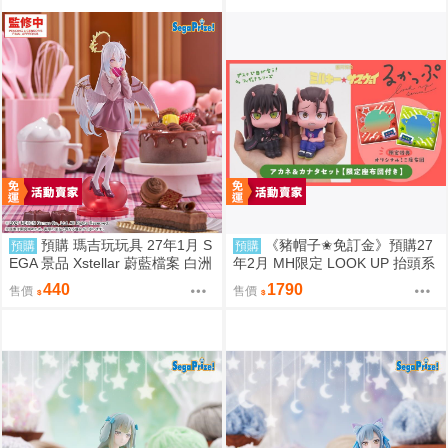
預購 瑪吉玩玩具 27年1月 S
《豬帽子✬免訂金》預購27
預購
預購
EGA 景品 Xstellar 蔚藍檔案 白洲
年2月 MH限定 LOOK UP 抬頭系
梓 ～Happy Valentine!!～
列 銀河特急Milky☆Subway 朱音
440
1790
售價
售價
&鐵多 套組 0812