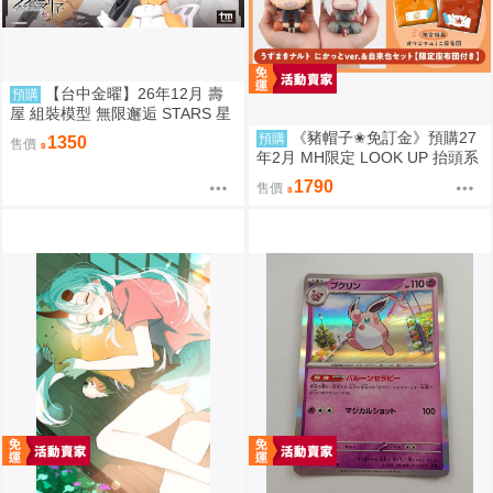
【台中金曜】26年12月 壽
預購
屋 組裝模型 無限邂逅 STARS 星
星 女僕服Ver 0904
《豬帽子✬免訂金》預購27
預購
1350
售價
年2月 MH限定 LOOK UP 抬頭系
列 火影忍者疾風傳 漩渦鳴人&自
1790
售價
來也 套組 0812