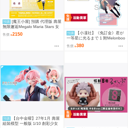
[魔王小屋] 預購 代理版 壽屋
預購
無限邂逅Megalo Maria Stars 女
僕服Ver. 組裝模型 特典版
【小凜社】《免訂金》君が
預購
2150
售價
一等星に光るまで 1 附Melonboo
ks特典
380
售價
【台中金曜】27年1月 壽屋
預購
組裝模型 一般版 1/10 創彩少女