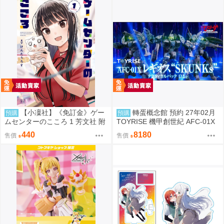
【小凜社】《免訂金》ゲー
轉蛋概念館 預約 27年02月
預購
預購
ムセンターのこころ 1 芳文社 附
TOYRISE 機甲創世紀 AFC-01X
Melonbooks特典
雷吉歐斯 SKUNKs ΩΔα套組 免訂
440
8180
售價
售價
金