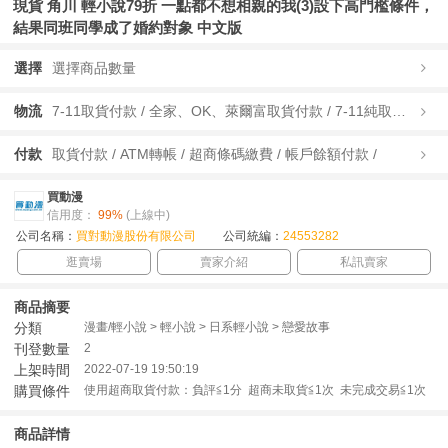
現貨 角川 輕小說79折 一點都不想相親的我(3)設下高門檻條件，
結果同班同學成了婚約對象 中文版
選擇
選擇商品數量
物流
7-11取貨付款 / 全家、OK、萊爾富取貨付款 / 7-11純取貨 / 全家、OK、萊爾富純取貨 / 宅配/快遞 /
付款
取貨付款 / ATM轉帳 / 超商條碼繳費 / 帳戶餘額付款 /
買動漫
信用度：
99%
(上線中)
公司名稱：
買對動漫股份有限公司
公司統編：
24553282
逛賣場
賣家介紹
私訊賣家
商品摘要
分類
漫畫/輕小說 > 輕小說 > 日系輕小說 > 戀愛故事
刊登數量
2
上架時間
2022-07-19 19:50:19
購買條件
使用超商取貨付款：負評≦1分 超商未取貨≦1次 未完成交易≦1次
商品詳情