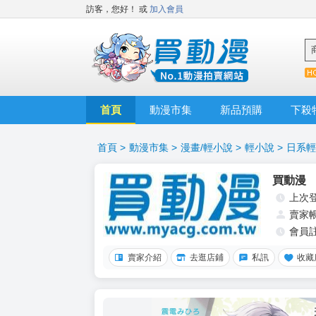
訪客，您好！
或
加入會員
首頁
動漫市集
新品預購
下殺
首頁
>
動漫市集
>
漫畫/輕小說
>
輕小說
>
日系輕
買動漫
上次
賣家
會員
賣家介紹
去逛店鋪
私訊
收藏