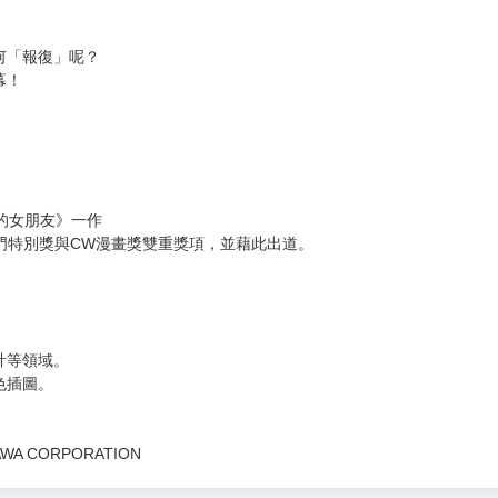
得有如下地獄！」
子學姐提議劈腿。
的心意也日益高漲。
何「報復」呢？
幕！
長的女朋友》一作
門特別獎與CW漫畫獎雙重獎項，並藉此出道。