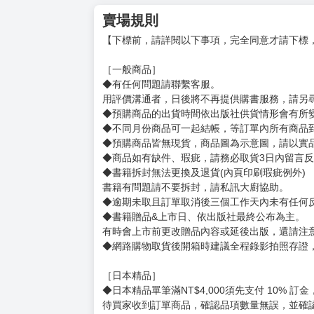
插畫：加川壱互
出身千葉縣的插畫家。
活用手機遊戲公司的插圖製作經驗，
活躍於演唱會主視覺印象、輕小說插圖、角色設
擅長突顯氛圍或情境表現，以此將作品樹立為角
座右銘是「愛是理解的解析度」。
©Mihiro Sinden, Ichigo Kagawa 2021 / KAD
賣場規則
【下標前，請詳閱以下事項，完全同意才請下標
［一般商品］
◆有任何問題請聯繫客服。
用評價溝通者，日後將不再提供購書服務，請另
◆預購商品的出貨時間依出版社供貨情形會有所
◆不同月份商品可一起結帳，等訂單內所有商品
◆預購商品皆無現貨，商品圖為示意圖，請以實
◆商品如有缺件、瑕疵，請務必取貨3日內留言