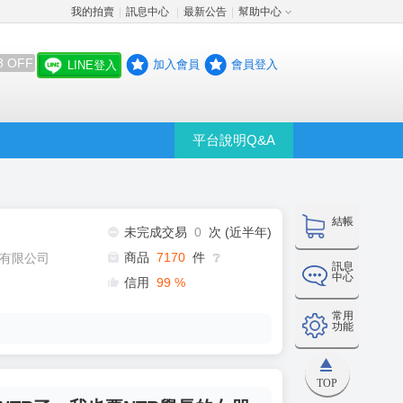
我的拍賣
訊息中心
最新公告
幫助中心
│
│
│
8 OFF
加入會員
會員登入
LINE登入
平台說明Q&A
結帳
未完成交易
0
次 (近半年)
商品
7170
件
有限公司
❔
訊息
中心
信用
99
%
常用
功能
TOP