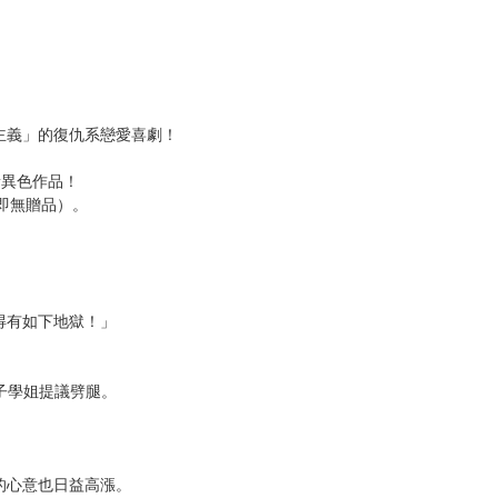
次 未完成交易≦1次 （近半年）
 (1)
ます
川 壱互
(g) / 彩 6頁 / 單 320頁 / 總頁數 326頁
主義」的復仇系戀愛喜劇！
新異色作品！
即無贈品）。