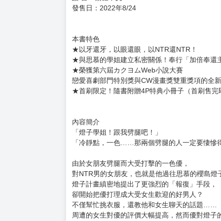
購買評價限制
使用超商取貨付款：負評≦1分 超商未取貨≦1
因為女朋友被學長NTR了，我也要NTR學長的女朋友
彼女が先輩にNTRれたので、先輩の彼女をNTR
定 價：250元
作 者：Main Author：震電 みひろ Painter：加
出版社：台灣角川
規 格：32開(12.7x18.8 cm) / 1.4 (cm) / 312.0
語 言：繁體中文
發售日：2022年8/24
本書特色
★以牙還牙，以眼還眼，以NTR還NTR！
★與思慕的學姐建立私密關係！奉行「加倍奉還
★榮獲第六屆カクヨムWeb小說大賽
戀愛喜劇部門特別獎與CW漫畫獎雙重獎項的全
★首刷限定！隨書附贈4P特典小冊子（首刷售完