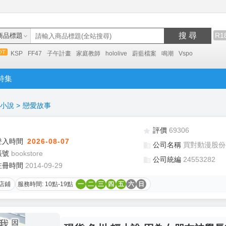
搜 尋
R1
商品標題
KSP
FF47
子午計畫
家庭教師
hololive
蔚藍檔案
鳴潮
Vspo
特集
小說
>
戀愛故事
評價
69306
登入時間
2026-08-07
公司名稱
買對動漫股份
帳號
bookstore
公司統編
24553282
註冊時間
2014-09-29
店鋪
服務時間: 10點-19點
一
二
三
四
五
六
日