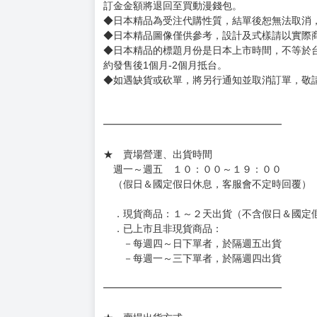
◆書籍拆封無法更換及退貨(內頁印刷瑕疵例外)
書籍有問題請不要拆封，請私訊大廚協助。
◆逾期未取且訂單取消後三個工作天內未有任何
◆書籍贈品&上市日、依出版社最終公布為主。
有時會上市前更改贈品內容或延後出版，還請注
◆網路購物取貨後開箱時建議全程錄影拍照存證
［日本精品］
◆日本精品單筆滿NT$4,000須先支付 10% 
待買家收到訂單商品，確認品項數量無誤，並確
訂金金額將退回至買動漫錢包。
◆日本精品為受注代購性質，結單後恕無法取消
◆日本精品圖像僅供參考，設計及式樣請以實際
◆日本精品的標題月份是日本上市時間，不等於
約發售後1個月-2個月抵台。
◆如遇缺貨或砍單，將另行通知並取消訂單，敬
━━━━━━━━━━━━━━━━━━
★ 賣場營運、出貨時間
週一～週五 １０：００～１９：００