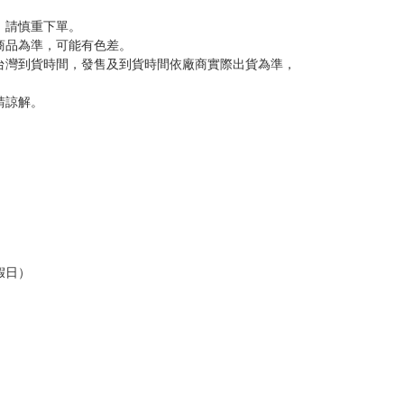
反應，將直接加入黑名單，還請下單後準時取貨。
意。
，以保障買賣家雙方權益。
訂金，訂金將以專屬訂金賣場方式收取，
認收貨後，訂金賣場將由大廚取消，
，請慎重下單。
商品為準，可能有色差。
台灣到貨時間，發售及到貨時間依廠商實際出貨為準，
請諒解。