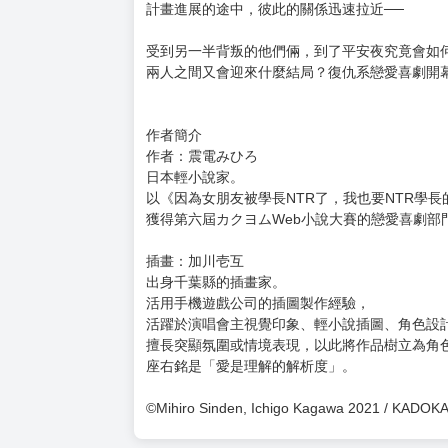
內容簡介
「燈子學姐！跟我劈腿吧！」
「冷靜點，一色……那兩個劈腿的人一定要悽慘
由於女朋友劈腿而大受打擊的一色優，
對NTR男的女朋友，也就是他過往思慕的櫻島燈
燈子計畫縝密地提出了更強烈的「報復」手段，
卻開始把優打理成大受女生歡迎的好男人？
不僅幫忙挑衣服，還教他和女生聊天的話題……
周遭的女生對優的評價大幅提高，然而優對燈子
計畫進展的途中，彼此的關係迅速拉近──
受到另一半背叛的他們倆，到了平安夜究竟會如
兩人之間又會迎來什麼結局？復仇系戀愛喜劇開
作者簡介
作者：震電みひろ
日本輕小說家。
以《因為女朋友被學長NTR了，我也要NTR學
獲得第六屆カクヨムWeb小說大賽的戀愛喜劇部