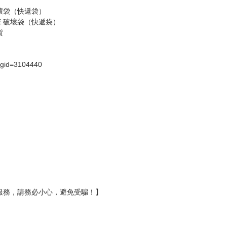
假日）
壞袋（快遞袋）
Ｅ破壞袋（快遞袋）
貨
）
?gid=3104440