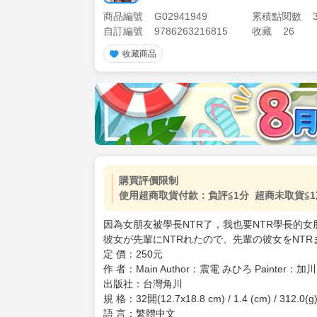
商品編號
G02941949
累積點閱數
自訂編號
9786263216815
收藏
26
收藏商品
加價購
( 共
1
件商品 )
(加購品) 買動漫★《$15元-
-
+