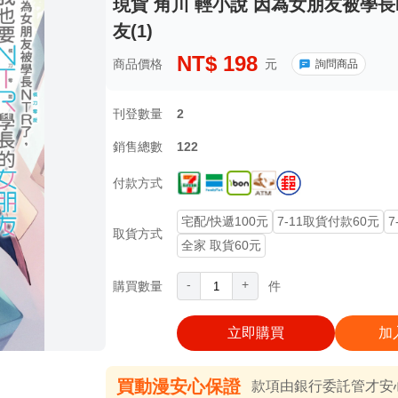
現貨 角川 輕小說 因為女朋友被學長
友(1)
NT$
198
商品價格
元
詢問商品
刊登數量
2
銷售總數
122
付款方式
宅配/快遞100元
7-11取貨付款60元
7
取貨方式
全家 取貨60元
-
+
購買數量
件
立即購買
加
買動漫安心保證
款項由銀行委託管才安心 