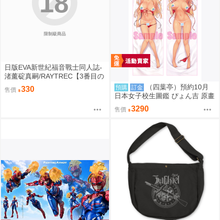
18
限制級商品
日版EVA新世紀福音戰士同人誌-
渚薰碇真嗣/RAYTREC【3番目の
呪い3】
（四葉亭）預約10月
預購
訂金
330
售價
日本女子校生圖鑑 ぴょん吉 原畫
国分寺美紗 日曬ver 抱枕套 0826
3290
售價