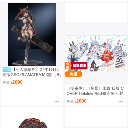
【小人物繪舘】27年1月代
預購
免運
理版GSC PLAMATEA MX醬 可動
組裝模型
2090
售價
《夢軍團》《多樣》現貨 日版 C
OVER Hololive 兔田佩克拉 活動
4周年紀念 動漫桌墊 卡墊 全員
2000
售價