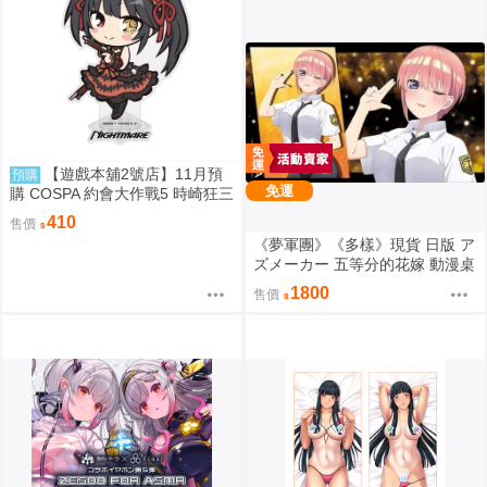
【遊戲本舖2號店】11月預
預購
免運
購 COSPA 約會大作戰5 時崎狂三
Q版壓克力立牌 0822
410
售價
《夢軍團》《多樣》現貨 日版 ア
ズメーカー 五等分的花嫁 動漫桌
墊 卡墊 中野一花
1800
售價