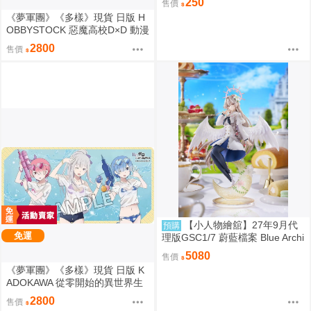
250
售價
《夢軍團》《多樣》現貨 日版 H
OBBYSTOCK 惡魔高校D×D 動漫
桌墊 卡墊 姬島朱乃
2800
售價
【小人物繪舘】27年9月代
預購
免運
理版GSC1/7 蔚藍檔案 Blue Archi
ve 渚 ～花香微笑～ PVC完成品
5080
售價
《夢軍團》《多樣》現貨 日版 K
ADOKAWA 從零開始的異世界生
活 動漫桌墊 卡墊 全員 泳裝ver.
2800
售價