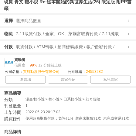
現貨 青文 輕小說 Re:從零開始的異世界生活(26) 限定版 附PP書
籤
選擇
選擇商品數量
物流
7-11取貨付款 / 全家、OK、萊爾富取貨付款 / 7-11純取貨 / 全家、OK、萊爾富純取貨 / 宅配/快遞 /
付款
取貨付款 / ATM轉帳 / 超商條碼繳費 / 帳戶餘額付款 /
買動漫
信用度：
99%
12 分鐘前上線
公司名稱：
買對動漫股份有限公司
公司統編：
24553282
逛賣場
賣家介紹
私訊賣家
商品摘要
分類
漫畫/輕小說 > 輕小說 > 日系輕小說 > 幻奇冒險
刊登數量
1
上架時間
2022-05-23 20:17:02
購買條件
使用超商取貨付款：負評≦1分 超商未取貨≦1次 未完成交易≦1次
商品詳情