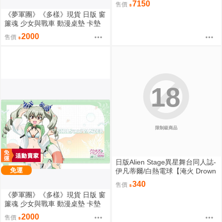
7150
售價
《夢軍團》《多樣》現貨 日版 窗
簾魂 少女與戰車 動漫桌墊 卡墊
大吉嶺 泳裝ver.
2000
售價
18
限制級商品
日版Alien Stage異星舞台同人誌-
免運
伊凡蒂爾/白熱電球【淹火 Drown
ed Flame】
340
售價
《夢軍團》《多樣》現貨 日版 窗
簾魂 少女與戰車 動漫桌墊 卡墊
安丘比 泳裝ver.
2000
售價