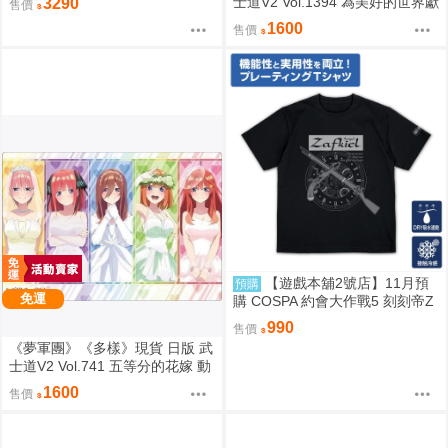
士道V2 Vol.1394 為美好的世界獻
3290
售價
上祝福！ 動漫桌墊 卡墊 達克妮
1600
售價
絲&阿克婭
【遊戲本舖2號店】11月預
預購
免運
購 COSPA 約會大作戰5 刻刻帝Z
aphkiel 雙面編織涼感速乾T恤 08
990
售價
22
《夢軍團》《多樣》現貨 日版 武
士道V2 Vol.741 五等分的花嫁 動
漫桌墊 卡墊 全員婚紗ver.
1600
售價