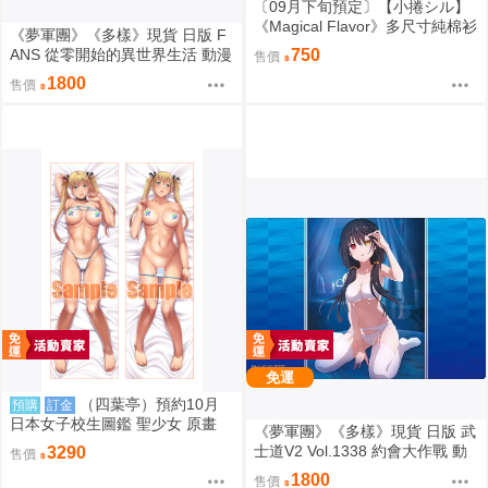
〔09月下旬預定〕【小捲シル】
《Magical Flavor》多尺寸純棉衫
《夢軍團》《多樣》現貨 日版 F
⬢黑市兔－星球蛋糕捲☆ (parod
ANS 從零開始的異世界生活 動漫
750
售價
y: maimai マイマイ) FF47
桌墊 卡墊 雷姆
1800
售價
免運
（四葉亭）預約10月
預購
訂金
日本女子校生圖鑑 聖少女 原畫
《夢軍團》《多樣》現貨 日版 武
嵯峨野えみる 日曬ver 抱枕套 08
士道V2 Vol.1338 約會大作戰 動
3290
售價
26
漫桌墊 卡墊 時崎狂三
1800
售價