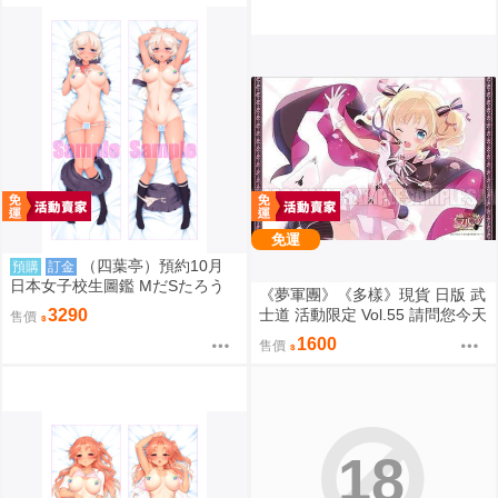
免運
（四葉亭）預約10月
預購
訂金
日本女子校生圖鑑 MだSたろう
《夢軍團》《多樣》現貨 日版 武
原畫 速水陽菜 抱枕套 0826
士道 活動限定 Vol.55 請問您今天
3290
售價
要來點兔子嗎？ 動漫桌墊 卡墊
1600
售價
桐間紗路
18