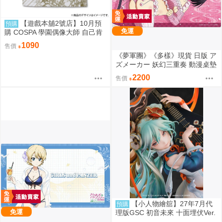
【遊戲本舖2號店】10月預
預購
免運
購 COSPA 學園偶像大師 自己肯
定感爆上げ↑↑ 藤田ことね 滿版印
1090
售價
刷T恤 0822
《夢軍團》《多樣》現貨 日版 ア
ズメーカー 妖幻三重奏 動漫桌墊
卡墊 花奏鈴
2200
售價
【小人物繪舘】27年7月代
預購
免運
理版GSC 初音未來 十面埋伏Ver.
1/7 PVC完成品