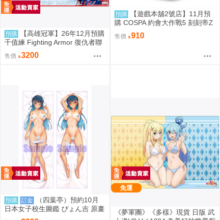
【遊戲本舖2號店】11月預
預購
購 COSPA 約會大作戰5 刻刻帝Z
aphkiel 報童包 0822
【高雄冠軍】26年12月預購
預購
910
售價
千值練 Fighting Armor 復仇者聯
盟終局之戰 鋼鐵人 驚奇隊長 免
3200
售價
訂金0910
免運
（四葉亭）預約10月
預購
訂金
日本女子校生圖鑑 ぴょん吉 原畫
《夢軍團》《多樣》現貨 日版 武
如月咲友里 日曬ver 抱枕套 0826