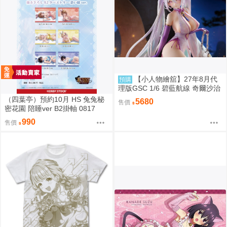
【小人物繪舘】27年8月代
預購
理版GSC 1/6 碧藍航線 奇爾沙治
Springtime Data PVC完成品
（四葉亭）預約10月 HS 兔兔秘
5680
售價
密花園 陪睡ver B2掛軸 0817
990
售價