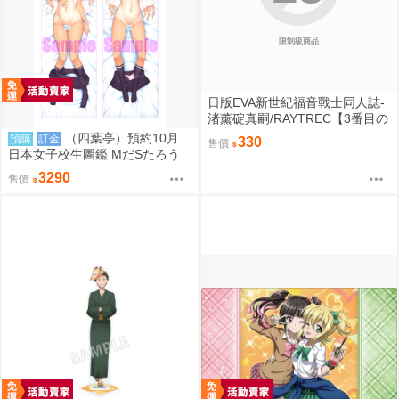
限制級商品
日版EVA新世紀福音戰士同人誌-
渚薰碇真嗣/RAYTREC【3番目の
呪い2】
（四葉亭）預約10月
預購
訂金
330
售價
日本女子校生圖鑑 MだSたろう
原畫 江波リカ 抱枕套 0826
3290
售價