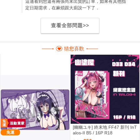
這邊看到您還有兩張尚未出貨的訂單，如果有其他指
定日期需求，在麻煩跟大廚說一下了．
查看全部問題>>
猜您喜歡
[幽幽ユキ] 終末地 FF47 新刊 InT
免運
alos-II B5 / 16P R18