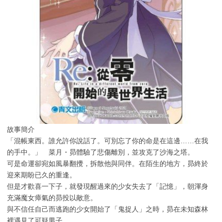
故事簡介
「混帳東西。誰允許你說話了。可別忘了你的命是在這邊……在我
的手中。」 菜月・昴體驗了悲傷離別，並攻克了沙海之塔。
可是命運卻宛如風暴翻攪，拆散他與同伴。在陌生的地方，昴終於
迎來期盼已久的重逢。
但是才歡喜一下子，就發現醒過來的少女失去了「記憶」，朝渾身
充滿魔女瘴氣的昴投以敵意。
與不信任自己而逃跑的少女開始了「鬼捉人」之時，昴在未知森林
裡遇見了可疑男子。