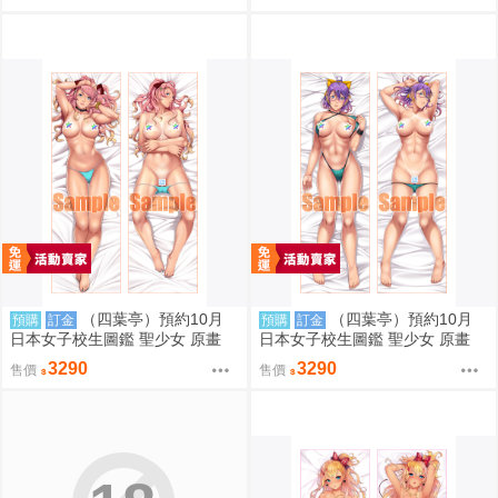
（四葉亭）預約10月
（四葉亭）預約10月
預購
訂金
預購
訂金
日本女子校生圖鑑 聖少女 原畫
日本女子校生圖鑑 聖少女 原畫
壬生川ほのか 日曬ver 抱枕套 08
常磐るり 日曬ver 抱枕套 0826
3290
3290
售價
售價
26