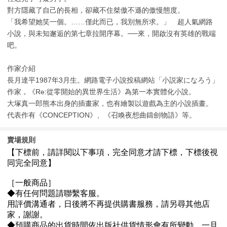
對方隱藏了自己的長相，卻藏不住桀傲不遜的傲慢態度。
「我希望她笑一個。……僅此而已，我別無所求。」 超人氣網路
小說，與未知邂逅的第七章拉開序幕。──來，開啟沒有英雄的戰端
吧。
作家介紹
長月達平1987年3月生。網路電子小說投稿網站「小説家になろう」
作家，《Re:從零開始的異世界生活》為第一本實體化小說。
大塚真一郎熊本出身的插畫家，也有繪製以遊戲為主的小說插畫。
代表作有《CONCEPTION》、《召喚夜想曲鑄劍物語》等。
賣場規則