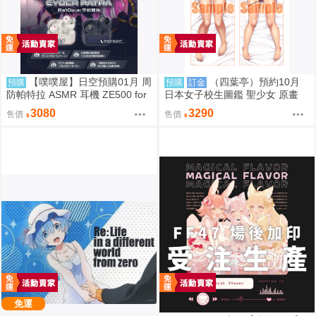
【噗噗屋】日空預購01月 周
（四葉亭）預約10月
預購
預購
訂金
防帕特拉 ASMR 耳機 ZE500 for
日本女子校生圖鑑 聖少女 原畫
ASMR CyberPatra
早乙女つぐみ 日曬ver 抱枕套 08
3080
3290
售價
售價
26
免運