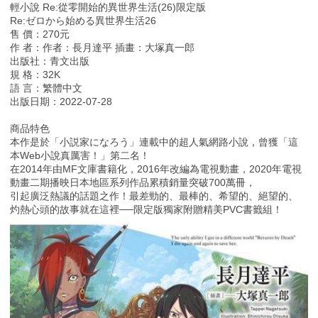
輕小說 Re:從零開始的異世界生活(26)限定版
Re:ゼロから始める異世界生活26
售 價：270元
作 者：作者：長月達平 插畫：大塚真一郎
出版社：青文出版
規 格：32K
語 言：繁體中文
出版日期：2022-07-28
商品特色
本作是於「小説家になろう」連載中的超人氣網路小說，曾獲「這
本Web小說真厲害！」第二名！
在2014年由MF文庫書籍化，2016年改編為電視動畫，2020年電視
動畫二期播映日本地區系列作品累積銷量突破700萬冊，
引起廣泛熱議的話題之作！最差勁的、最棒的、希望的、絕望的、
灼熱心頭的故事就在這裡──限定版獨家附贈精美PVC書籤組！