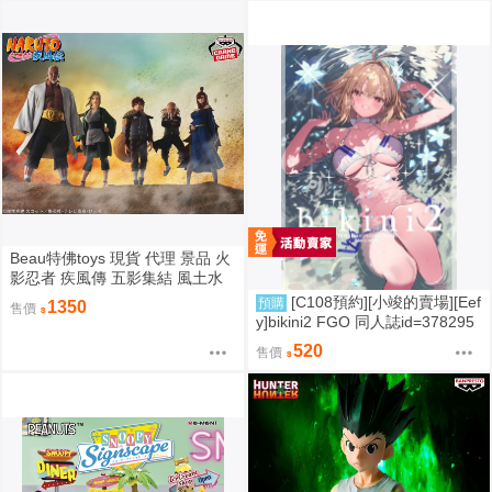
Beau特佛toys 現貨 代理 景品 火
影忍者 疾風傳 五影集結 風土水
影 我愛羅 大野木 照美冥 0302
[C108預約][小竣的賣場][Eef
預購
1350
售價
y]bikini2 FGO 同人誌id=378295
7
520
售價