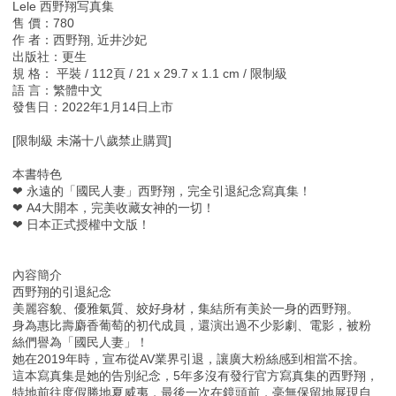
Lele 西野翔写真集
售 價：780
作 者：西野翔, 近井沙妃
出版社：更生
規 格： 平裝 / 112頁 / 21 x 29.7 x 1.1 cm / 限制級
語 言：繁體中文
發售日：2022年1月14日上市
[限制級 未滿十八歲禁止購買]
本書特色
❤ 永遠的「國民人妻」西野翔，完全引退紀念寫真集！
❤ A4大開本，完美收藏女神的一切！
❤ 日本正式授權中文版！
內容簡介
西野翔的引退紀念
美麗容貌、優雅氣質、姣好身材，集結所有美於一身的西野翔。
身為惠比壽麝香葡萄的初代成員，還演出過不少影劇、電影，被粉
絲們譽為「國民人妻」！
她在2019年時，宣布從AV業界引退，讓廣大粉絲感到相當不捨。
這本寫真集是她的告別紀念，5年多沒有發行官方寫真集的西野翔，
特地前往度假勝地夏威夷，最後一次在鏡頭前，毫無保留地展現自