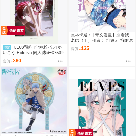
員林卡通⭐️【青文漫畫】別看我，
老師（１）作者： 狗飼ミギ(附尼
采書套)
[C108預約][全粒粉パン]か
預購
125
售價
いこう Hololive 同人誌id=37539
89
390
售價