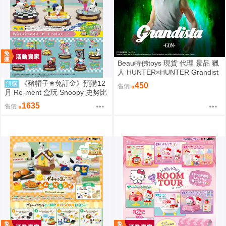
Beau特佛toys 現貨 代理 景品 獵
人 HUNTER×HUNTER Grandist
a 小傑 0206
《豬帽子✬免訂金》預購12
預購
450
售價
月 Re-ment 盒玩 Snoopy 史努比
街角招牌場景 中盒6入 0816
1635
售價