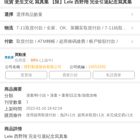
現貨 更生文化 寫真集 【限】Lele 西野翔 完全引退紀念寫真集
選擇
選擇商品數量
物流
7-11取貨付款 / 全家、OK、萊爾富取貨付款 / 7-11純取貨 / 全家、OK、萊爾富純取貨 / 宅配/快遞 /
付款
取貨付款 / ATM轉帳 / 超商條碼繳費 / 帳戶餘額付款 /
買動漫
信用度：
99%
(上線中)
公司名稱：
買對動漫股份有限公司
公司統編：
24553282
逛賣場
賣家介紹
私訊賣家
商品摘要
分類
漫畫/輕小說 > 漫畫 > 畫冊/設定集/遊戲攻略
刊登數量
1
上架時間
2022-01-10 19:42:24
購買條件
使用超商取貨付款：負評≦1分 超商未取貨≦1次 未完成交易≦1次
商品詳情
Lele 西野翔 完全引退紀念寫真集