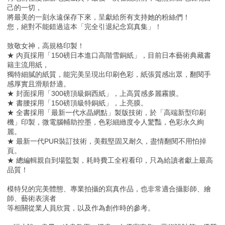
己的一切，
將最美的一刻永遠保存下來，呈獻給所有支持她的粉絲們！
您，絕對不能錯過這本「完全引退紀念寫真集」！
致敬女神，高規格印製！
★ 內頁採用「150磅日本進口高階雪銅紙」，目前日本藝術典藏書
籍主流用紙，
獨特細膩的紙質，能完美呈現出印刷色彩，紙張質感出眾，翻閱手
感厚實且滑順舒適。
★ 封面採用「300磅頂級銅西紙」，上高質感多麗霧膜。
★ 書腰採用「150磅頂級特銅紙」，上亮膜。
★ 全書採用「最新一代水晶網點」製版技術，於「高端新型印刷
機」印製，微電腦輔助控墨，色彩細緻度令人驚豔，色彩永久絢
麗。
★ 最新一代PUR裝訂技術，美觀堅固又耐久，盡情翻閱不用怕掉
頁。
★ 總編輯親自到場監製，耗時費工全程看印，只為給讀者獻上最高
品質！
模特兒的完美體態、專業拍攝的寫真作品，也非常適合攝影師、繪
師、藝術表演者
等相關從業人員欣賞，以及作為創作時的參考。