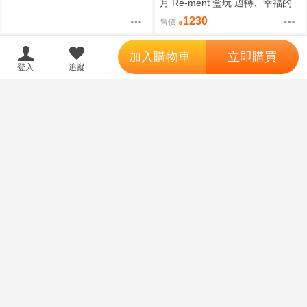
月 Re-ment 盒玩 迴轉、幸福的
一盤 藏壽司 中盒6入 0816
1230
售價
';
加入購物車
立即購買
登入
追蹤
員林卡通⭐️【青文漫畫】劇場版
員林卡通⭐️【青文漫畫】劇場版
名偵探柯南 紺青之拳新裝版
名偵探柯南 零的執行人新裝版
（全）作者：青山剛昌(附尼采書
（全）作者：青山剛昌(附尼采書
315
315
售價
售價
套)
套)