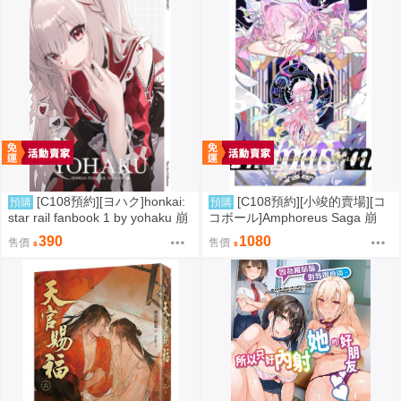
[C108預約][ヨハク]honkai:
[C108預約][小竣的賣場][コ
預購
預購
star rail fanbook 1 by yohaku 崩
コボール]Amphoreus Saga 崩
壞：星穹鐵道 同人誌id=3767971
壞：星穹鐵道 同人誌id=3745928
390
1080
售價
售價