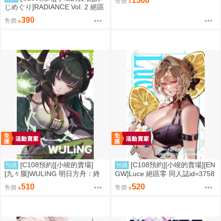
1560
售價
じめぐり]RADIANCE Vol. 2 絕區
零 同人誌id=3755087
390
售價
[C108預約][小竣的賣場]
[C108預約][小竣的賣場][EN
預購
預購
[九々蜃]WULING 明日方舟：終
GW]Luce 絕區零 同人誌id=3758
末地 同人誌id=3774619
416
510
520
售價
售價