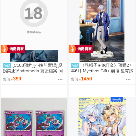
18
限制級商品
[C108預約][小竣的賣場][誘
《豬帽子✬免訂金》預購27
預購
預購
拐禁止]Andromeda 蔚藍檔案 同
年6月 Myethos Gift+ 崩壞 星穹鐵
人誌id=3727344
道 白厄 列車環遊記Ver 1/8 1011
390
1450
售價
售價