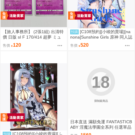
【旅人事務所】 (2張1組) 出清特
[C108預約][小竣的賣場][na
預購
價 日版 sI F 170/414 超夢 ミュ
nona]Sunshine Girls 原神 同人誌
ウツー PTCG 寶可夢 卡牌【原售
id=3774614
120
520
售價
售價
價480元 特價120元】
18
限制級商品
日本直送 滿額免運 FANTASTICB
ABY 淫魔法學園全系列 任選單品
/ 3位學妹豪華全套組 疾風雷神
[C108預約][小竣的賣場][ふ
預購