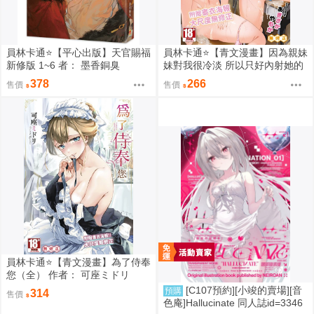
員林卡通⭐️【平心出版】天官賜福
員林卡通⭐️【青文漫畫】因為親妹
新修版 1~6 者： 墨香銅臭
妹對我很冷淡 所以只好內射她的
好朋友（全） 作者： あきさかや
378
266
售價
售價
もか
員林卡通⭐️【青文漫畫】為了侍奉
您（全） 作者： 可座ミドリ
[C107預約][小竣的賣場][音
預購
314
售價
色庵]Hallucinate 同人誌id=3346