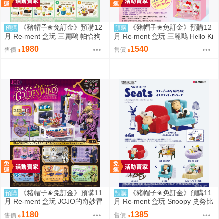
《豬帽子✬免訂金》預購12
《豬帽子✬免訂金》預購12
預購
預購
月 Re-ment 盒玩 三麗鷗 帕恰狗
月 Re-ment 盒玩 三麗鷗 Hello Ki
烘焙食譜 中盒8入 0816
tty 秘密房間之旅 中盒6入 0816
1980
1540
售價
售價
《豬帽子✬免訂金》預購11
《豬帽子✬免訂金》預購11
預購
預購
月 Re-ment 盒玩 JOJO的奇妙冒
月 Re-ment 盒玩 Snoopy 史努比
險 服裝精品店 黃金之風 中盒6入
悠閒座椅場景 中盒6入 0816
1180
1385
售價
售價