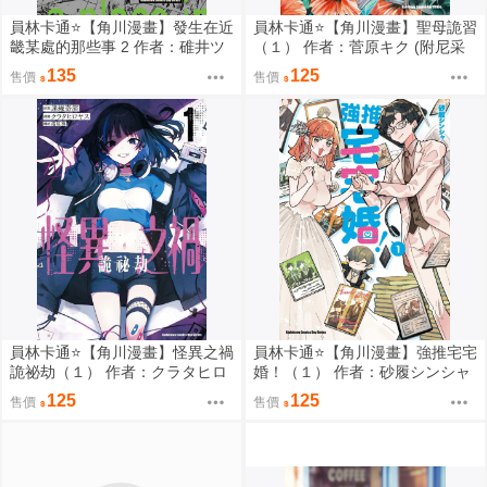
員林卡通⭐️【角川漫畫】發生在近
員林卡通⭐️【角川漫畫】聖母詭習
畿某處的那些事 2 作者：碓井ツ
（１） 作者：菅原キク (附尼采
カサ (附尼采書套)
書套)
135
125
售價
售價
員林卡通⭐️【角川漫畫】怪異之禍
員林卡通⭐️【角川漫畫】強推宅宅
詭祕劫（１） 作者：クラタヒロ
婚！（１） 作者：砂履シンシャ
ヤス (附尼采書套)
(附尼采書套)
125
125
售價
售價