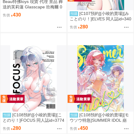
Beau特佛toys 現貨 代理 景品 葬
送的芙莉蓮 Glasscape 欣梅爾 0
302
[C107預約][小竣的賣場][み
預購
430
售價
ことのり！]ELVES 同人誌id=340
9788
280
售價
[C108預約][小竣的賣場][こ
[C108預約][小竣的賣場][モ
預購
預購
とのり！]FOCUS 同人誌id=3774
ウソウ特急]SUMMER IDOL 崩
475
壞：星穹鐵道 同人誌id=3758363
280
450
售價
售價