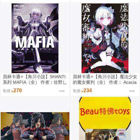
0816
員林卡通⭐️【角川小說】SHANTI
員林卡通⭐️【角川小說】魔法少女
系列 MAFIA（全） 作者：佐野し
的魔女審判（全） 作者： Acacia
なの (附尼采書套)
(附尼采書套)
270
234
售價
售價