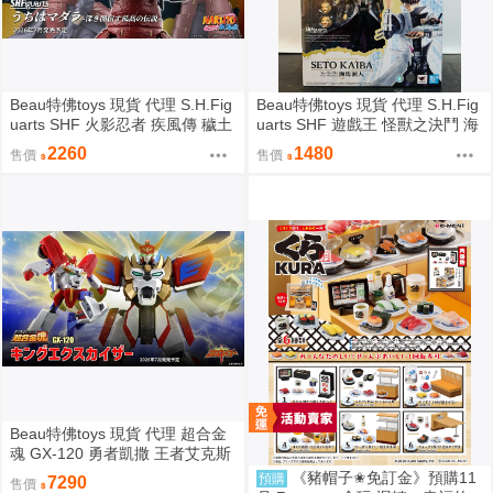
Beau特佛toys 現貨 代理 S.H.Fig
Beau特佛toys 現貨 代理 S.H.Fig
uarts SHF 火影忍者 疾風傳 穢土
uarts SHF 遊戲王 怪獸之決鬥 海
轉身 宇智波斑 0209
馬瀬人 0209
2260
1480
售價
售價
Beau特佛toys 現貨 代理 超合金
魂 GX-120 勇者凱撒 王者艾克斯
凱撒 0209
《豬帽子✬免訂金》預購11
預購
7290
售價