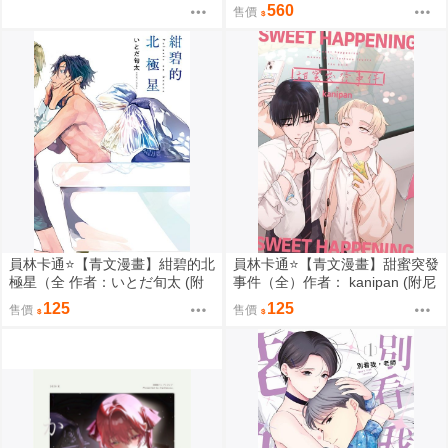
298
560
售價
員林卡通⭐️【青文漫畫】紺碧的北
員林卡通⭐️【青文漫畫】甜蜜突發
極星（全 作者：いとだ旬太 (附
事件（全）作者： kanipan (附尼
尼采書套)
采書套)
125
125
售價
售價