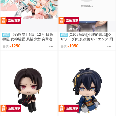
限制級商品
【奶熊屋】預訂 12月 日版
[C108預約][小竣的賣場][ク
預購
預購
壽屋 女神裝置 慾望少女 突擊者
サソーダ]牝臭改善サイエンス 附
糖霜 一般版 組裝模型 0810
蜜瓜特典小卡+A5壓克力立牌 同
1250
1050
售價
售價
人誌id=3725858