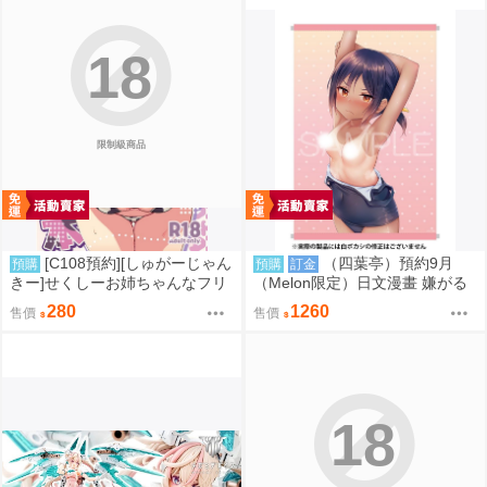
18
限制級商品
[C108預約][しゅがーじゃん
（四葉亭）預約9月
預購
預購
訂金
きー]せくしーお姉ちゃんなフリ
（Melon限定）日文漫畫 嫌がる
して恥ずかしがりやでおろおろ
妹を押し倒してイロイロとえっ
280
1260
售價
售價
なネコマタさんの本 Hololive 同
ちなことをしたい 特典：B2掛軸
人誌id=3790328
はやけ
18