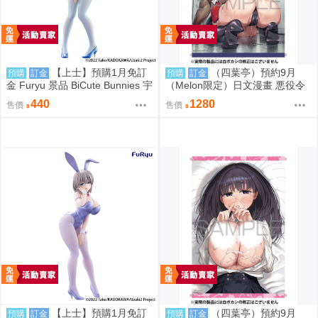
【上士】預購1月免訂
（四葉亭）預約9月
預購
訂金
預購
訂金
金 Furyu 景品 BiCute Bunnies 宇
（Melon限定）日文漫畫 悪役令
崎學妹想要玩 宇崎花 金屬藍Ver
嬢に転生できなかったので悪女
440
1280
售價
售價
をこらしめます 特典：B2掛軸
しいなかずき
【上士】預購1月免訂
（四葉亭）預約9月
預購
訂金
預購
訂金