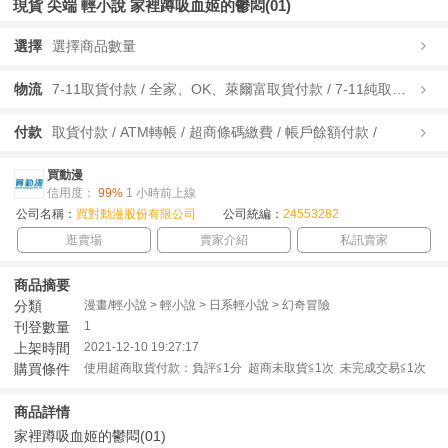
現貨 尖端 輕小說 家裡蹲吸血姬的鬱悶(01)
選擇
選擇商品數量
物流
7-11取貨付款 / 全家、OK、萊爾富取貨付款 / 7-11純取貨 / 全家、OK、萊爾富純取貨 / 宅配/快遞 /
付款
取貨付款 / ATM轉帳 / 超商條碼繳費 / 帳戶餘額付款 /
買動漫
信用度：
99%
1 小時前上線
公司名稱：
買對動漫股份有限公司
公司統編：
24553282
逛賣場
賣家介紹
私訊賣家
商品摘要
分類
漫畫/輕小說 > 輕小說 > 日系輕小說 > 幻奇冒險
刊登數量
1
上架時間
2021-12-10 19:27:17
購買條件
使用超商取貨付款：負評≦1分 超商未取貨≦1次 未完成交易≦1次
商品詳情
家裡蹲吸血姬的鬱悶(01)