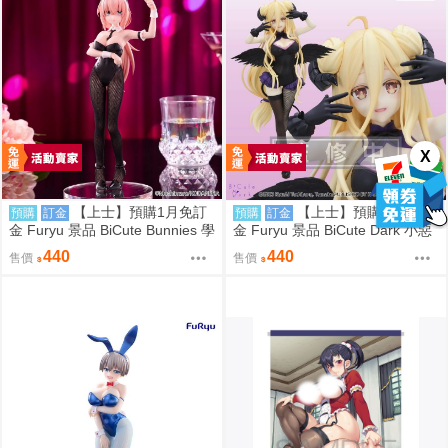
X
【上士】預購1月免訂
【上士】預購1月免訂
預購
訂金
預購
訂金
金 Furyu 景品 BiCute Bunnies 學
金 Furyu 景品 BiCute Dark 小惡
生會也有洞 陸奧駒絽 兔女郎
魔 約會大作戰 星宮六喰
440
440
售價
售價