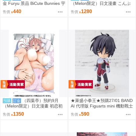
金 Furyu 景品 BiCute Bunnies 宇
（Melon限定）日文漫畫 こんぷ
崎學妹想要玩 宇崎月 金屬紫Ver
れックス 特典：B2掛軸 層積
440
1280
售價
售價
（四葉亭）預約9月
★萊盛小拳王★預購27/01 BAND
預購
訂金
（Melon限定）日文漫畫 初恋初
AI 代理版 Figuarts mini 機動戰士
交尾 白い下着の幼なじみに僕は
鋼彈 真·飛鳥
1350
590
售價
售價
恋をする 特典：B2掛軸 コオリ
ズ