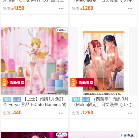
月預購 代理版 MH P.O.P 航海王
（Melon限定）日文漫畫 そのキ
Elevated Boost 神之騎士團 軍子
スは依存の味 特典：B2掛軸 煤
4150
1280
售價
售價
宮
雲なぎ
【上士】預購1月免訂
（四葉亭）預約9月
預購
訂金
預購
訂金
金 Furyu 景品 BiCute Bunnies 物
（Melon限定）日文漫畫 ちいさ
語系列 忍野忍 兔女郎
いハダカがいいんでしょ 特典：
440
1290
售價
售價
B2掛軸 きのもと杏