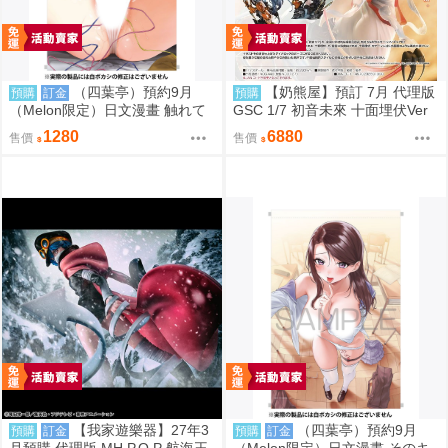
（四葉亭）預約9月
【奶熊屋】預訂 7月 代理版
預購
訂金
預購
（Melon限定）日文漫畫 触れて
GSC 1/7 初音未來 十面埋伏Ver
はいけない熱 特典：B2掛軸 岩
0905
1280
6880
售價
售價
崎ユウキ
【我家遊樂器】27年3
（四葉亭）預約9月
預購
訂金
預購
訂金