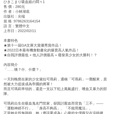
ひきこまり吸血姫の悶々1
售 價：280元
作 者：小林湖底
出版社：尖端
規 格 :9786263164154
語 言：繁體中文
上市日：2022/02/11
本書特色
★第十一屆GA文庫大賞優秀賞作品！
★2022日本最有機會動畫化的爆賣高人氣作品！
★自我評價最低 + 他人評價最高 = 廢柴美少女的大勝利！？
內容簡介
「……咦？什、什麼？」
一天到晚窩在家的少女黛拉可瑪莉，通稱「可瑪莉」一覺醒來，居
然被大力提拔成為帝國的將軍！
而且可瑪莉率領的，還是一支以下犯上風氣盛行、嗜血又暴力的部
隊。
可瑪莉出生在吸血鬼名門世家，卻因討厭血而背負「三不」——
「運動神經不行」、「身高不夠高」、「不能用魔法」。
正當她走投無路時，她（應該要成為）心腹的女僕薇兒在這時建