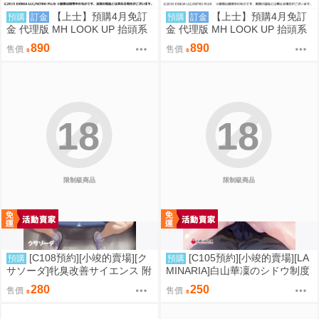
【上士】預購4月免訂
【上士】預購4月免訂
預購
訂金
預購
訂金
金 代理版 MH LOOK UP 抬頭系
金 代理版 MH LOOK UP 抬頭系
列 刀劍亂舞 加州清光 0814
列 刀劍亂舞 三日月宗近 0814
890
890
售價
售價
18
18
限制級商品
限制級商品
[C108預約][小竣的賣場][ク
[C105預約][小竣的賣場][LA
預購
預購
サソーダ]牝臭改善サイエンス 附
MINARIA]白山華凜のシドウ制度
蜜瓜特典小卡 同人誌id=3727249
同人誌id=2694268
280
250
售價
售價