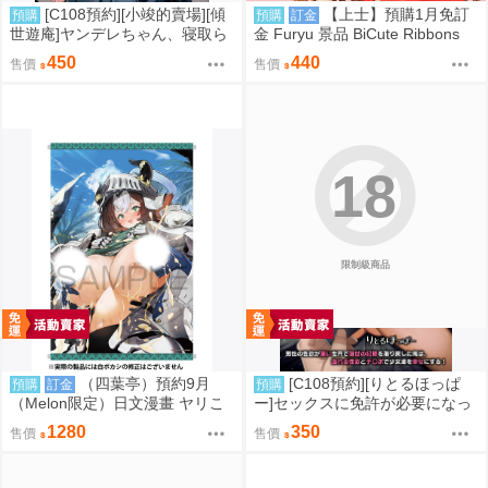
[C108預約][小竣的賣場][傾
【上士】預購1月免訂
預購
預購
訂金
世遊庵]ヤンデレちゃん、寝取ら
金 Furyu 景品 BiCute Ribbons
れる 同人誌id=3790378
緞帶服裝 刀劍神域 亞絲娜
450
440
售價
售價
18
限制級商品
（四葉亭）預約9月
[C108預約][りとるほっぱ
預購
訂金
預購
（Melon限定）日文漫畫 ヤリこ
ー]セックスに免許が必要になっ
みファンタジア ～異文化交配記
た世界2 同人誌id=3790265
1280
350
售價
售價
～ 特典：B2掛軸 Croriin