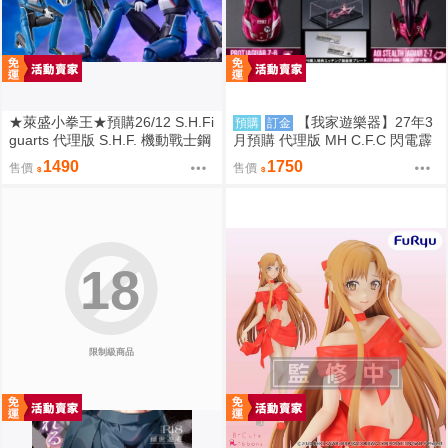
★萊盛小拳王★預購26/12 S.H.Fi
【我家遊樂器】27年3
預購
訂金
guarts 代理版 S.H.F. 機動戰士鋼
月預購 代理版 MH C.F.C 閃電霹
彈 煌·大和 歐普駕駛服
靂車 新世紀GPX 美洲豹 承襲的
1490
1750
售價
售價
獵豹之魂 套組特典版
18
限制級商品