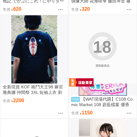
戰記 でかぷにこれ！にやりター
偶像大師 花海咲季 藤田琴音 篠
ニャ 譚雅 壓克力立牌
澤廣 ECLIPSE LIGHT A3海報
620
320
售價
售價
18
限制級商品
全新現貨 KOF 格鬥天王98 麻宮
雅典娜 仲間祭 3XL 短袖上衣 刺
繡 限定聯名
【WAT現場代購】C108 Co
預購
2200
售價
mic Market 108 蔚藍檔案 優香
ユウカの体重がERRORなんだが
1150
售價