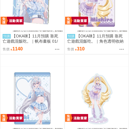
【OKA咪】11月預購 靠死
【OKA咪】11月預購 靠死
預購
預購
亡遊戲混飯吃。｜帆布畫板 01/
亡遊戲混飯吃。｜角色透明收納
(新繪插畫) (幽鬼)
夾 02/ (新繪插畫) (御城)
1140
310
售價
售價