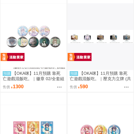
【OKA咪】11月預購 靠死
【OKA咪】11月預購 靠死
預購
預購
亡遊戲混飯吃。｜徽章 02/全套組
亡遊戲混飯吃。｜壓克力立牌 (共
(全8種)(官方&新繪插畫)
5款任選)
1300
590
售價
售價