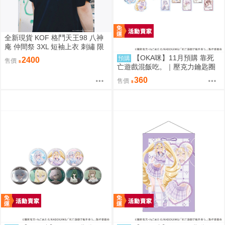
全新現貨 KOF 格鬥天王98 八神
庵 仲間祭 3XL 短袖上衣 刺繡 限
定聯名
【OKA咪】11月預購 靠死
預購
2400
售價
亡遊戲混飯吃。｜壓克力鑰匙圈
02/盲抽(8種)(官方&新繪插畫) 隨
360
售價
機一款