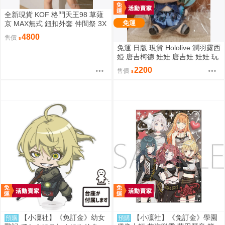
全新現貨 KOF 格鬥天王98 草薙
免運
京 MAX無式 鈕扣外套 仲間祭 3X
L 刺繡 限定聯名 外套
4800
售價
免運 日版 現貨 Hololive 潤羽露西
婭 唐吉柯德 娃娃 唐吉娃 娃娃 玩
偶 ドン・キホーテ もちどる 潤
2200
售價
羽るしあ
【小凜社】《免訂金》幼女
【小凜社】《免訂金》學園
預購
預購