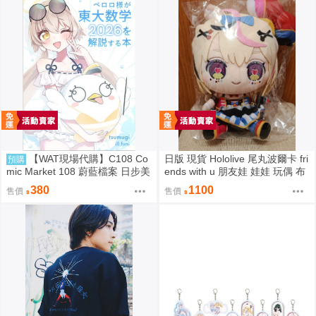
【WAT現場代購】C108 Co
日版 現貨 Hololive 尾丸波爾卡 fri
預購
mic Market 108 蔚藍檔案 日步美
ends with u 朋友娃 娃娃 玩偶 布
ペロロ様が東大数学2026を解説
偶 座長 尾丸ポルカ
380
1100
售價
售價
する本