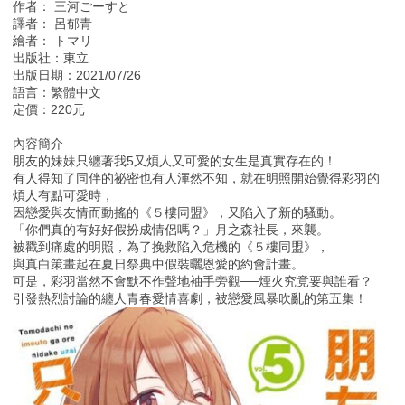
作者： 三河ごーすと
譯者： 呂郁青
繪者： トマリ
出版社：東立
出版日期：2021/07/26
語言：繁體中文
定價：220元
內容簡介
朋友的妹妹只纏著我5又煩人又可愛的女生是真實存在的！
有人得知了同伴的祕密也有人渾然不知，就在明照開始覺得彩羽的
煩人有點可愛時，
因戀愛與友情而動搖的《５樓同盟》，又陷入了新的騷動。
「你們真的有好好假扮成情侶嗎？」月之森社長，來襲。
被戳到痛處的明照，為了挽救陷入危機的《５樓同盟》，
與真白策畫起在夏日祭典中假裝曬恩愛的約會計畫。
可是，彩羽當然不會默不作聲地袖手旁觀──煙火究竟要與誰看？
引發熱烈討論的纏人青春愛情喜劇，被戀愛風暴吹亂的第五集！