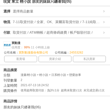
現貨 東立 輕小說 朋友的妹妹只纏著我(05)
選擇
選擇商品數量
物流
7-11取貨付款 / 全家、OK、萊爾富取貨付款 / 7-11純取貨 / 全家、OK、萊爾富純取貨 / 宅配/快遞 /
付款
取貨付款 / ATM轉帳 / 超商條碼繳費 / 帳戶餘額付款 /
買動漫
信用度：
99%
11 小時前上線
公司名稱：
買對動漫股份有限公司
公司統編：
24553282
逛賣場
賣家介紹
私訊賣家
商品摘要
分類
漫畫/輕小說 > 輕小說 > 日系輕小說 > 戀愛故事
刊登數量
2
上架時間
2021-07-13 16:24:52
購買條件
使用超商取貨付款：負評≦1分 超商未取貨≦1次 未完成交易≦1次
商品詳情
朋友的妹妹只纏著我(05)