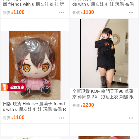
爾 friends with u 朋友娃 娃娃 玩
ds with u 朋友娃 娃娃 玩偶 布偶
偶 布偶 亞綺羅森 Akirose アキ・
癒月ちょこ
1100
1100
售價
售價
ローゼンタール
全新現貨 KOF 格鬥天王98 草薙
京 仲間祭 3XL 短袖上衣 刺繡 限
定聯名
日版 現貨 Hololive 蘿蔔子 friend
2200
售價
s with u 朋友娃 娃娃 玩偶 布偶 R
oboco ロボ子
1100
售價