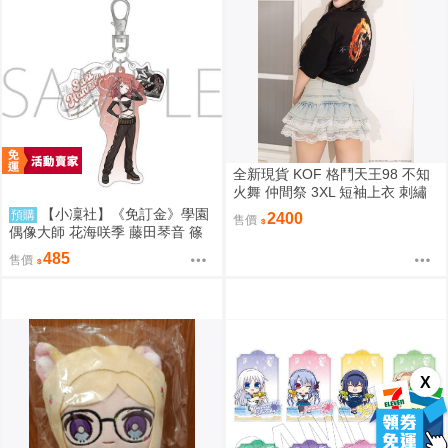
全新現貨 KOF 格鬥天王98 不知
火舞 仲間祭 3XL 短袖上衣 刺繡
限定聯名
【小凜社】《免訂金》學園
預購
2400
售價
偶像大師 花海咲季 藤田琴音 篠
澤廣 ECLIPSE LIGHT 吊飾 桌上
485
售價
小旗
X