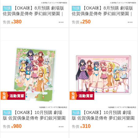
【OKA咪】8月預購 劇場版
【OKA咪】8月預購 劇場版
預購
預購
佐賀偶像是傳奇 夢幻銀河樂園｜
佐賀偶像是傳奇 夢幻銀河樂園｜
壓克力迷你立牌 盲抽(7種) 冰淇
徽章 02/盲抽(7種) 冰淇淋店ver.
380
250
售價
售價
淋店ver. 隨機一款
隨機一款
【OKA咪】10月預購 劇場
【OKA咪】10月預購 劇場
預購
預購
版 佐賀偶像是傳奇 夢幻銀河樂園
版 佐賀偶像是傳奇 夢幻銀河樂園
｜大型壓克力手機架 01/集合款
｜角色透明收納夾 02/集合款 旗
980
310
售價
售價
旗袍泳裝ver.
袍泳裝ver.(新繪插畫)