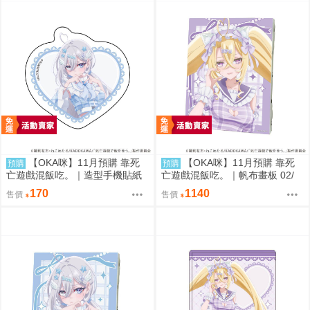
【OKA咪】11月預購 靠死
【OKA咪】11月預購 靠死
預購
預購
亡遊戲混飯吃。｜造型手機貼紙
亡遊戲混飯吃。｜帆布畫板 02/
01/ (新繪插畫) (幽鬼)
(新繪插畫) (御城)
170
1140
售價
售價