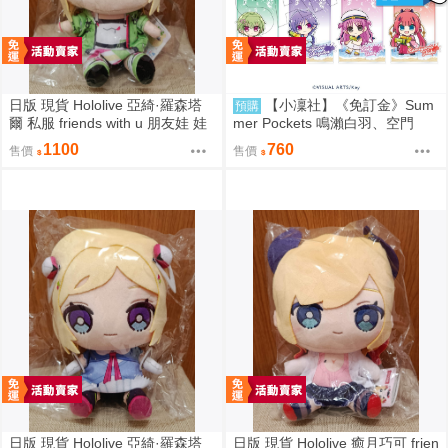
日版 現貨 Hololive 亞綺·羅森塔
【小凜社】《免訂金》Sum
預購
爾 私服 friends with u 朋友娃 娃
mer Pockets 鳴瀨白羽、空門
娃 玩偶 布偶 亞綺羅森 Akirose
蒼、久島鷗、紬溫達斯 壓克力立
1100
760
售價
售價
アキ・ローゼンタール
牌 吊飾 壓克力御守
日版 現貨 Hololive 亞綺·羅森塔
日版 現貨 Hololive 癒月巧可 frien