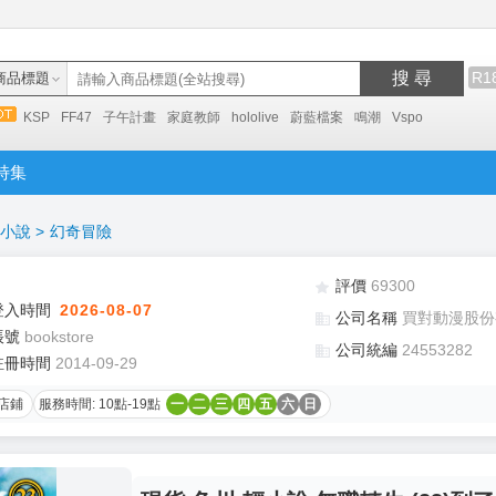
搜 尋
R1
商品標題
KSP
FF47
子午計畫
家庭教師
hololive
蔚藍檔案
鳴潮
Vspo
特集
小說
>
幻奇冒險
評價
69300
登入時間
2026-08-07
公司名稱
買對動漫股份
帳號
bookstore
公司統編
24553282
註冊時間
2014-09-29
店鋪
服務時間: 10點-19點
一
二
三
四
五
六
日