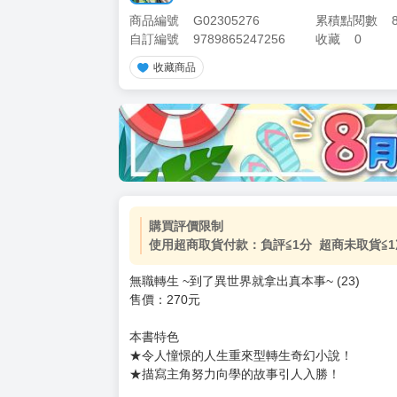
商品編號
G02305276
累積點閱數
自訂編號
9789865247256
收藏
0
收藏商品
加價購
( 共
1
件商品 )
(加購品) 買動漫★《$15元-
-
+