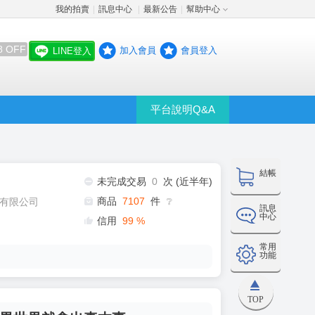
我的拍賣
訊息中心
最新公告
幫助中心
│
│
│
8 OFF
加入會員
會員登入
LINE登入
平台說明Q&A
結帳
未完成交易
0
次 (近半年)
商品
7107
件
有限公司
❔
訊息
中心
信用
99
%
常用
功能
TOP