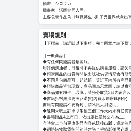
作者簡介
作者：理不尽な孫の手
居住於岐阜縣，喜歡的東西是格鬥遊戲與泡芙。
因為被刊登於「成為小說家吧」網站上的作品感
開始在WEB上連載《無職轉生～到了異世界就拿
刊登後不到一年，就獲得該網站的綜合排行榜第
插畫：シロタカ
插畫家，活躍於同人界。
主要負責作品為《無職轉生 ~到了異世界就拿出
賣場規則
【下標前，請詳閱以下事項，完全同意才請下標
［一般商品］
◆有任何問題請聯繫客服。
用評價溝通者，日後將不再提供購書服務，請另