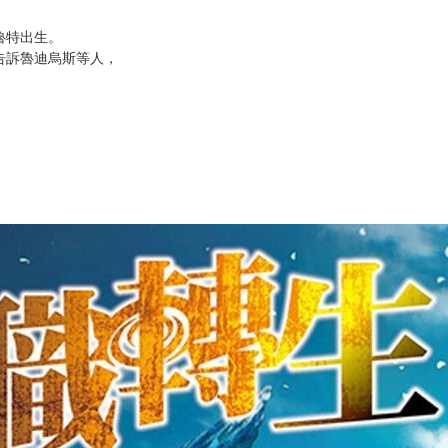
次 未完成交易≦1次 （近半年）
魯特出生。
告訴魯迪烏斯等人，
！