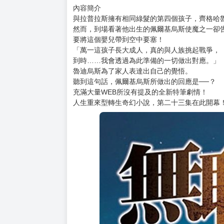
購買評價限制
使用超商取貨付款：負評≦1分 超商未取貨≦1
無職轉生 ~到了異世界就拿出真本事~ (23)
售價：270元
本書特色
★令人憧憬的人生重來型轉生奇幻小說！
★描寫主角努力向學的故事引人入勝！
內容簡介
與拉普拉斯擁有相同綠髮的第四個孩子，齊格哈
然而，到場看著他出生的佩爾基烏斯使魔之一卻
要將這個嬰兒帶到空中要塞！
「萬一這孩子長大成人，真的與人族挑起戰爭，
到時……我會透過為此準備的一切做出對應。」
魯迪烏斯為了家人表達出自己的覺悟。
聽到這句話，佩爾基烏斯所做出的回應是──？
充滿大量WEB所沒有提及的全新特筆劇情！
人生重來型轉生奇幻小說，第二十三集在此開幕