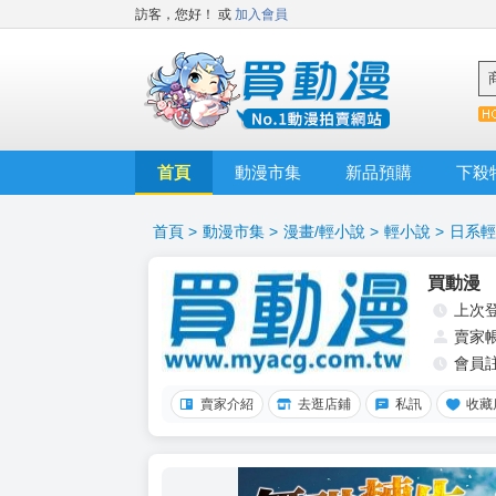
訪客，您好！
或
加入會員
首頁
動漫市集
新品預購
下殺
首頁
>
動漫市集
>
漫畫/輕小說
>
輕小說
>
日系輕
買動漫
上次
賣家
會員
賣家介紹
去逛店鋪
私訊
收藏