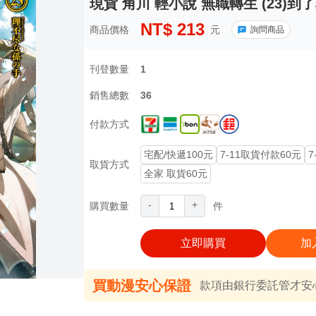
現貨 角川 輕小說 無職轉生 (23)
NT$
213
商品價格
元
詢問商品
刊登數量
1
銷售總數
36
付款方式
宅配/快遞100元
7-11取貨付款60元
7
取貨方式
全家 取貨60元
-
+
購買數量
件
立即購買
加
買動漫安心保證
款項由銀行委託管才安心 