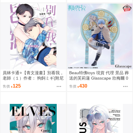
員林卡通⭐️【青文漫畫】別看我，
Beau特佛toys 現貨 代理 景品 葬
老師（１）作者： 狗飼ミギ(附尼
送的芙莉蓮 Glasscape 欣梅爾 0
采書套)
302
125
430
售價
售價