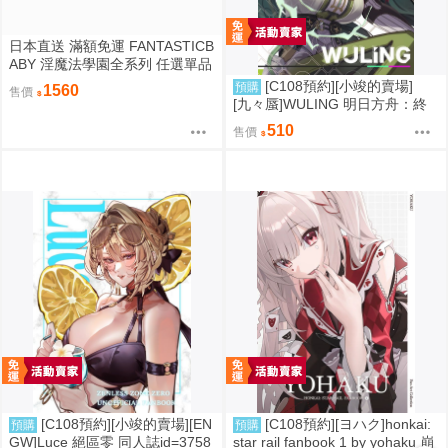
日本直送 滿額免運 FANTASTICB
ABY 淫魔法學園全系列 任選單品
/ 3位學妹豪華全套組 疾風雷神
[C108預約][小竣的賣場]
預購
1560
售價
[九々蜃]WULING 明日方舟：終
末地 同人誌id=3774619
510
售價
[C108預約][小竣的賣場][EN
[C108預約][ヨハク]honkai:
預購
預購
GW]Luce 絕區零 同人誌id=3758
star rail fanbook 1 by yohaku 崩