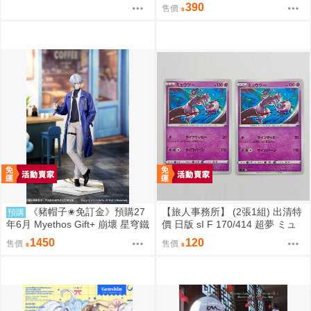
人誌id=3727344
390
售價
《豬帽子✬免訂金》預購27
【旅人事務所】 (2張1組) 出清特
預購
年6月 Myethos Gift+ 崩壞 星穹鐵
價 日版 sI F 170/414 超夢 ミュ
道 白厄 列車環遊記Ver 1/8 1011
ウツー PTCG 寶可夢 卡牌【原售
1450
120
售價
售價
價480元 特價120元】