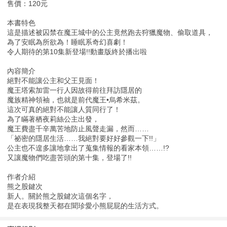
售價：120元
本書特色
這是描述被囚禁在魔王城中的公主竟然跑去狩獵魔物、偷取道具，
為了安眠為所欲為！睡眠系奇幻喜劇！
令人期待的第10集新登場!!動畫版終於播出啦
內容簡介
絕對不能讓公主和父王見面！
魔王塔索加雷一行人因故得前往拜訪隱居的
魔族精神領袖，也就是前代魔王•烏希米茲。
這次可真的絕對不能讓人質同行了！
為了瞞著栖夜莉絲公主出發，
魔王費盡千辛萬苦地防止風聲走漏，然而……
「祕密的隱居生活……我絕對要好好參觀一下!!」
公主也不遑多讓地拿出了蒐集情報的看家本領……!?
又讓魔物們吃盡苦頭的第十集，登場了!!
作者介紹
熊之股鍵次
新人。關於熊之股鍵次這個名字，
是在表現我整天都在聞珍愛小熊屁屁的生活方式。