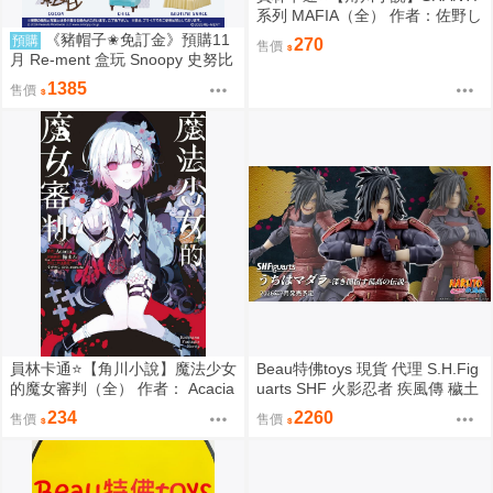
系列 MAFIA（全） 作者：佐野し
なの (附尼采書套)
《豬帽子✬免訂金》預購11
預購
270
售價
月 Re-ment 盒玩 Snoopy 史努比
悠閒座椅場景 中盒6入 0816
1385
售價
員林卡通⭐️【角川小說】魔法少女
Beau特佛toys 現貨 代理 S.H.Fig
的魔女審判（全） 作者： Acacia
uarts SHF 火影忍者 疾風傳 穢土
(附尼采書套)
轉身 宇智波斑 0209
234
2260
售價
售價