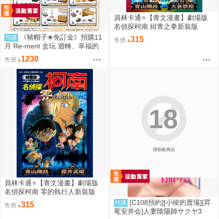
員林卡通⭐️【青文漫畫】劇場版
名偵探柯南 紺青之拳新裝版
（全）作者：青山剛昌(附尼采書
《豬帽子✬免訂金》預購11
預購
315
售價
套)
月 Re-ment 盒玩 迴轉、幸福的
一盤 藏壽司 中盒6入 0816
1230
售價
18
限制級商品
員林卡通⭐️【青文漫畫】劇場版
名偵探柯南 零的執行人新裝版
（全）作者：青山剛昌(附尼采書
[C108預約][小竣的賣場][昇
預購
315
售價
套)
竜安井会]人妻陰陽師サクヤ3