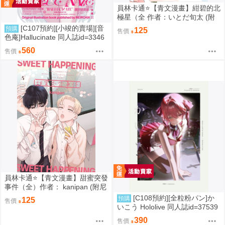
員林卡通⭐️【青文漫畫】紺碧的北
極星（全 作者：いとだ旬太 (附
尼采書套)
[C107預約][小竣的賣場][音
預購
125
售價
色庵]Hallucinate 同人誌id=3346
298
560
售價
員林卡通⭐️【青文漫畫】甜蜜突發
事件（全）作者： kanipan (附尼
采書套)
[C108預約][全粒粉パン]か
預購
125
售價
いこう Hololive 同人誌id=37539
89
390
售價