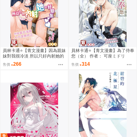
員林卡通⭐️【青文漫畫】因為親妹
員林卡通⭐️【青文漫畫】為了侍奉
妹對我很冷淡 所以只好內射她的
您（全） 作者： 可座ミドリ
好朋友（全） 作者： あきさかや
266
314
售價
售價
もか