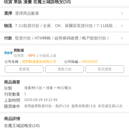
現貨 東販 漫畫 在魔王城說晚安(10)
選擇
選擇商品數量
物流
7-11取貨付款 / 全家、OK、萊爾富取貨付款 / 7-11純取貨 / 全家、OK、萊爾富純取貨 / 宅配/快遞 /
付款
取貨付款 / ATM轉帳 / 超商條碼繳費 / 帳戶餘額付款 /
買動漫
信用度：
99%
1 分鐘前上線
公司名稱：
買對動漫股份有限公司
公司統編：
24553282
逛賣場
賣家介紹
私訊賣家
商品摘要
分類
漫畫/輕小說 > 漫畫 > 奇幻/魔法
刊登數量
1
上架時間
2020-09-29 18:22:49
購買條件
使用超商取貨付款：負評≦1分 超商未取貨≦1次 未完成交易≦1次
商品詳情
在魔王城說晚安(10)