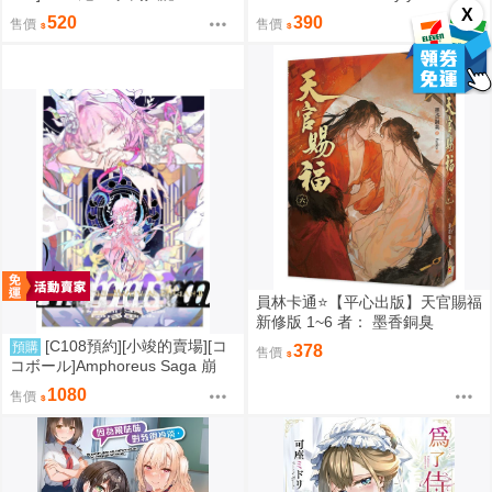
416
壞：星穹鐵道 同人誌id=3767971
X
520
390
售價
售價
員林卡通⭐️【平心出版】天官賜福
新修版 1~6 者： 墨香銅臭
[C108預約][小竣的賣場][コ
預購
378
售價
コボール]Amphoreus Saga 崩
壞：星穹鐵道 同人誌id=3745928
1080
售價