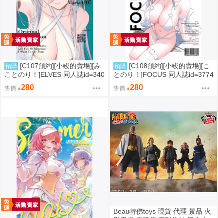
[C107預約][小竣的賣場][み
[C108預約][小竣的賣場][こ
預購
預購
ことのり！]ELVES 同人誌id=340
とのり！]FOCUS 同人誌id=3774
9788
475
280
280
售價
售價
Beau特佛toys 現貨 代理 景品 火