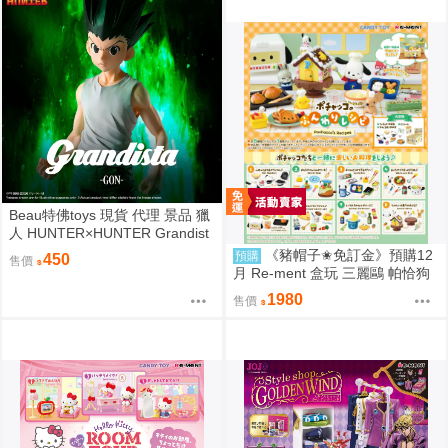
Beau特佛toys 現貨 代理 景品 獵
人 HUNTER×HUNTER Grandist
a 小傑 0206
《豬帽子✬免訂金》預購12
預購
450
售價
月 Re-ment 盒玩 三麗鷗 帕恰狗
烘焙食譜 中盒8入 0816
1980
售價