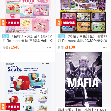
《豬帽子✬免訂金》預購12
《豬帽子✬免訂金》預購11
預購
預購
月 Re-ment 盒玩 三麗鷗 Hello Ki
月 Re-ment 盒玩 JOJO的奇妙冒
tty 秘密房間之旅 中盒6入 0816
險 服裝精品店 黃金之風 中盒6入
1540
1180
售價
售價
0816
員林卡通⭐️【角川小說】SHANTI