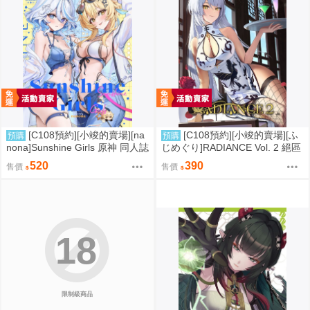
[C108預約][小竣的賣場][na
[C108預約][小竣的賣場][ふ
預購
預購
nona]Sunshine Girls 原神 同人誌
じめぐり]RADIANCE Vol. 2 絕區
id=3774614
零 同人誌id=3755087
520
390
售價
售價
18
限制級商品