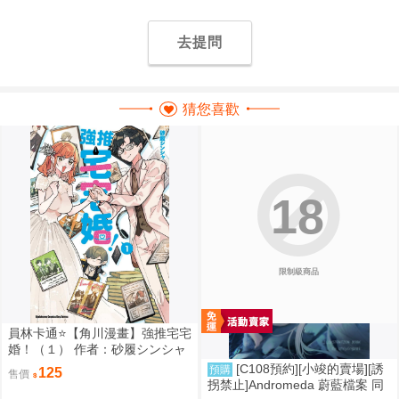
去提問
猜您喜歡
18
限制級商品
員林卡通⭐️【角川漫畫】強推宅宅
婚！（１） 作者：砂履シンシャ
(附尼采書套)
[C108預約][小竣的賣場][誘
預購
125
售價
拐禁止]Andromeda 蔚藍檔案 同