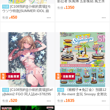
影忍者 疾風傳 五影集結 風土水
影 我愛羅 大野木 照美冥 0302
[C108預約][小竣的賣場][モ
預購
1350
售價
ウソウ特急]SUMMER IDOL 崩
壞：星穹鐵道 同人誌id=3758363
450
售價
[C108預約][小竣的賣場][Eef
《豬帽子✬免訂金》預購12
預購
預購
y]bikini2 FGO 同人誌id=378295
月 Re-ment 盒玩 Snoopy 史努比
7
街角招牌場景 中盒6入 0816
520
1635
售價
售價