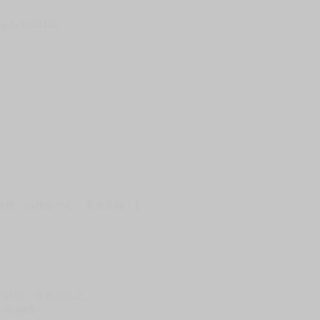
壞袋（快遞袋）
Ｅ破壞袋（快遞袋）
貨
）
?gid=3104440