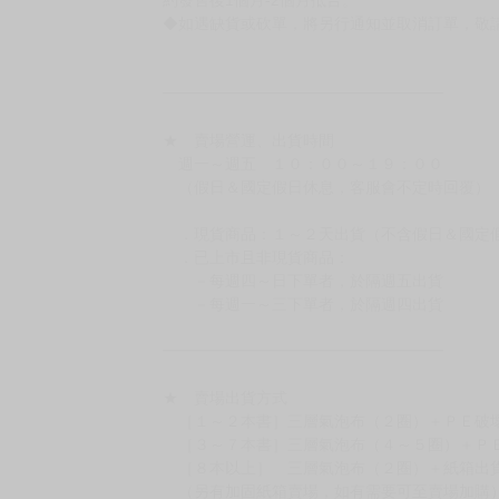
◆網路購物取貨後開箱時建議全程錄影拍照存證
［日本精品］
◆日本精品單筆滿NT$4,000須先支付 10% 
待買家收到訂單商品，確認品項數量無誤，並確
訂金金額將退回至買動漫錢包。
◆日本精品為受注代購性質，結單後恕無法取消
◆日本精品圖像僅供參考，設計及式樣請以實際
◆日本精品的標題月份是日本上市時間，不等於
約發售後1個月-2個月抵台。
◆如遇缺貨或砍單，將另行通知並取消訂單，敬
━━━━━━━━━━━━━━━━━━
★ 賣場營運、出貨時間
週一～週五 １０：００～１９：００
（假日＆國定假日休息，客服會不定時回覆）
．現貨商品：１～２天出貨（不含假日＆國定
．已上市且非現貨商品：