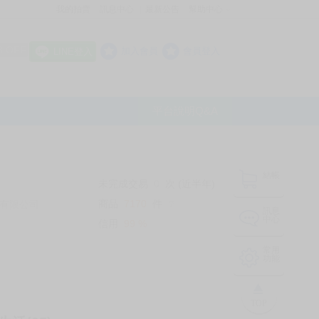
我的拍賣
訊息中心
最新公告
幫助中心
│
│
│
8 OFF
加入會員
會員登入
LINE登入
平台說明Q&A
結帳
未完成交易
0
次 (近半年)
商品
7170
件
有限公司
❔
訊息
中心
信用
99
%
常用
功能
TOP