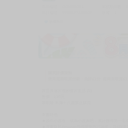
商品編號
G01885191
累積點閱數
自訂編號
9789577438607
收藏
1
收藏商品
加價購
( 共
1
件商品 )
(加購品) 買動漫★《$15元-
-
+