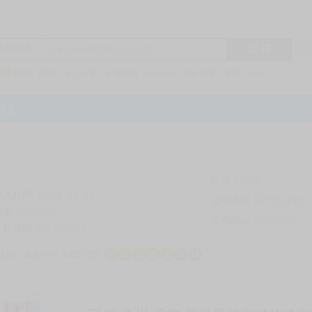
搜 尋
R1
商品標題
KSP
FF47
子午計畫
家庭教師
hololive
蔚藍檔案
鳴潮
Vspo
特集
評價
69309
登入時間
2026-08-07
公司名稱
買對動漫股份
帳號
bookstore
公司統編
24553282
註冊時間
2014-09-29
店鋪
服務時間: 10點-19點
一
二
三
四
五
六
日