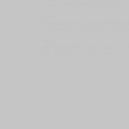
購買評價限制
使用超商取貨付款：負評≦1分 超商未取貨≦1
異世界迷宮裡的後宮生活 (5)
售價：130元
限制級 未滿十八歲禁止購買
本書特色
★原作小說在「成為小說家吧」累計獲得第一名殊榮
★漫畫版於Amazon獲得壓倒性討論度，與4顆
★漫畫於日本締造出書7個月累計6刷的佳績！
內容簡介
道夫終於租下自己的房子，外出添購新家用的日
入手大浴盆的道夫，接著和羅克珊一同入浴，開
作者簡介
漫畫：冰樹一世漫畫家，作品除了本作之外，另
原作：蘇我捨恥（ヒーロー文庫／主婦の友イン