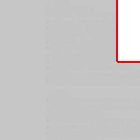
賣場規則
【下標前，請詳閱以下事項，完全同意才請下標
［一般商品］
◆有任何問題請聯繫客服。
用評價溝通者，日後將不再提供購書服務，請另
◆預購商品的出貨時間依出版社供貨情形會有所
◆不同月份商品可一起結帳，等訂單內所有商品
◆預購商品皆無現貨，商品圖為示意圖，請以實
◆商品如有缺件、瑕疵，請務必取貨3日內留言
◆書籍拆封無法更換及退貨(內頁印刷瑕疵例外)
書籍有問題請不要拆封，請私訊大廚協助。
◆逾期未取且訂單取消後三個工作天內未有任何
◆書籍贈品&上市日、依出版社最終公布為主。
有時會上市前更改贈品內容或延後出版，還請注