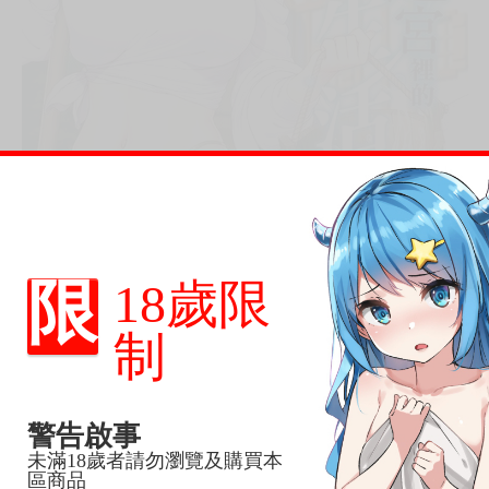
限
18歲限
制
警告啟事
未滿18歲者請勿瀏覽及購買本
區商品