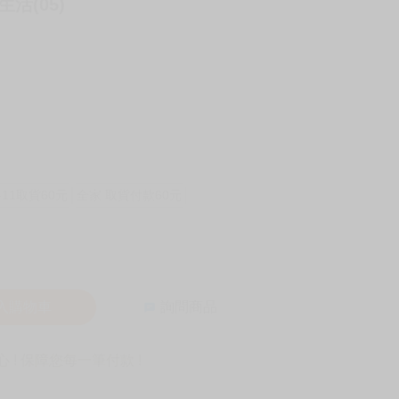
活(05)
-11取貨60元
全家 取貨付款60元
入購物車
詢問商品
! 保障您每一筆付款 !