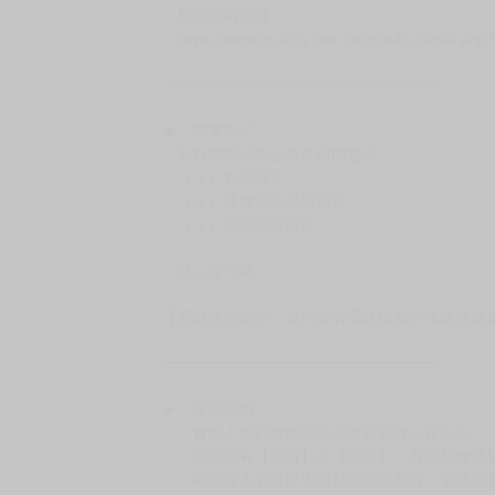
－每週四～日下單者，於隔週五出貨
－每週一～三下單者，於隔週四出貨
━━━━━━━━━━━━━━━━━━
★ 賣場出貨方式
［１～２本書］三層氣泡布（２圈）＋ＰＥ破
［３～７本書］三層氣泡布（４～５圈）＋Ｐ
［８本以上］ 三層氣泡布（２圈）＋紙箱出
（另有加固紙箱賣場，如有需要可至賣場加購
加固紙箱賣場：
https://www.myacg.com.tw/goods_detail.php
━━━━━━━━━━━━━━━━━━
★ 聯繫方式
如對賣場或商品有任何問題可：
（１）私訊留言
（２）於賣場商品頁留言
（３）訂單回覆留言