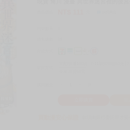
現貨 角川 漫畫 異世界迷宮裡的後宮生
NT$
111
商品價格
元
詢問商品
刊登數量
1
銷售總數
19
付款方式
宅配/快遞100元
7-11取貨付款60元
7
取貨方式
全家 取貨60元
-
+
購買數量
件
立即購買
加
買動漫安心保證
款項由銀行委託管才安心 