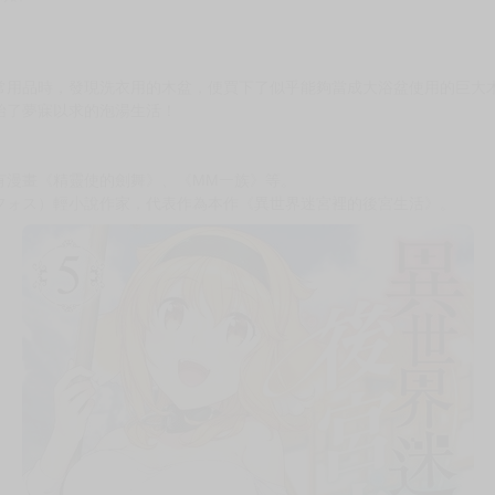
次 未完成交易≦1次 （近半年）
（2013年）!!
星好評！
常用品時，發現洗衣用的木盆，便買下了似乎能夠當成大浴盆使用的巨大
始了夢寐以求的泡湯生活！
有漫畫《精靈使的劍舞》、《MM一族》等。
フォス）輕小說作家，代表作為本作《異世界迷宮裡的後宮生活》。