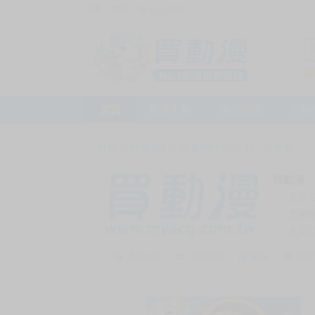
訪客，您好！
或
加入會員
首頁
動漫市集
新品預購
下殺
首頁
>
動漫市集
>
漫畫/輕小說
>
18+
>
漫畫
買動漫
上次
賣家
會員
賣家介紹
去逛店鋪
私訊
收藏