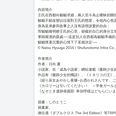
購買評價限制
使用超商取貨付款：負評≦1分 超商未取貨≦1
藥師少女的獨語 (6)
售價：250元
本書特色
★「成為小說家」連載出道，廣獲讚譽的宮廷推
★宮廷名偵探誕生!?且看出身藥師的少女貓貓如
★貓貓與神祕帥哥「壬氏」之間的鬥嘴精彩至極
內容簡介
壬氏在西都向貓貓求婚，兩人至今為止曖昧的關
貓貓不願改變以往面對壬氏的態度，令他內心焦
身為皇弟參與政事之人沒有談情說愛的自由；
而貓貓雖明瞭壬氏的心意，卻礙於自己的身分立
軍師羅漢的親戚──這是別人在西都為貓貓準備的
貓貓懷著沉重的心情下了某個決定──
© Natsu Hyuuga 2016 / Shufunotomo Infos Co.,
作者簡介