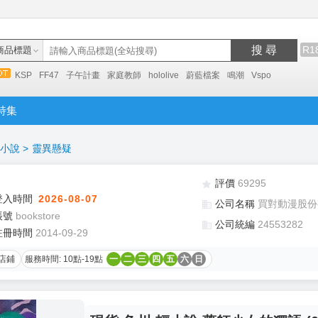
搜 尋
R1
商品標題
KSP
FF47
子午計畫
家庭教師
hololive
蔚藍檔案
鳴潮
Vspo
特集
小說
>
靈異懸疑
評價
69295
登入時間
2026-08-07
公司名稱
買對動漫股份
帳號
bookstore
公司統編
24553282
註冊時間
2014-09-29
店鋪
服務時間: 10點-19點
一
二
三
四
五
六
日