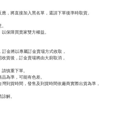
，下標後視同完全同意】
尋其他店家，謝謝。
變動，一旦收到就會盡快寄出。
到齊後一起發貨。
品為主。
反應，逾期不受理。
反應，將直接加入黑名單，還請下單後準時取貨。
意。
，以保障買賣家雙方權益。
訂金，訂金將以專屬訂金賣場方式收取，
認收貨後，訂金賣場將由大廚取消，
，請慎重下單。