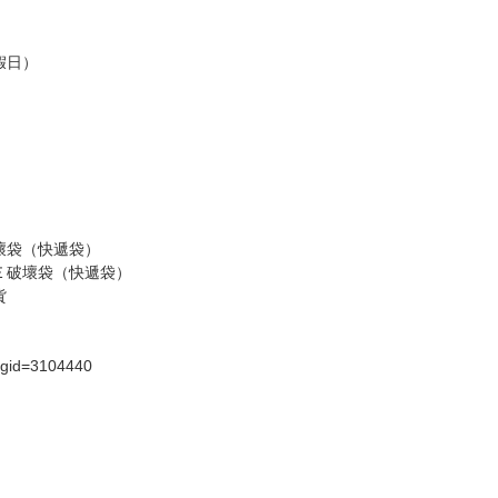
商品為準，可能有色差。
台灣到貨時間，發售及到貨時間依廠商實際出貨為準，
請諒解。
假日）
壞袋（快遞袋）