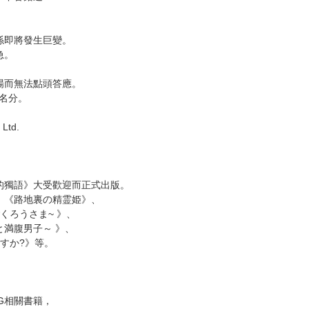
次 未完成交易≦1次 （近半年）
理系列登場！
何解開各種神祕案件！
，不容錯過！
係即將發生巨變。
急。
場而無法點頭答應。
名分。
 Ltd.