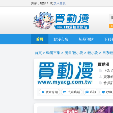
訪客，您好！
或
加入會員
首頁
動漫市集
新品預購
下殺
首頁
>
動漫市集
>
漫畫/輕小說
>
輕小說
>
日系輕
買動漫
上次
賣家
會員
賣家介紹
去逛店鋪
私訊
收藏