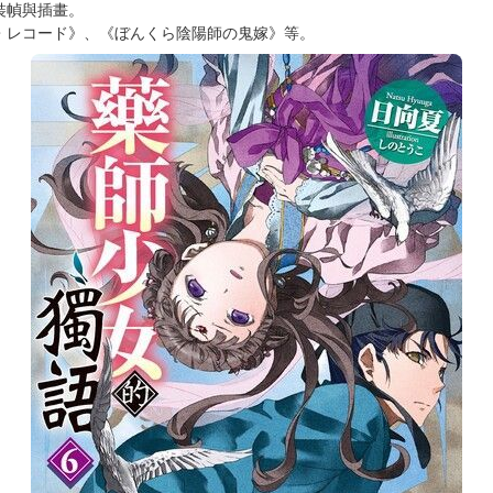
的獨語》大受歡迎而正式出版。
、《路地裏の精霊姫》、
くろうさま~ 》、
満腹男子～ 》、
すか?》等。
RPG相關書籍，
裝幀與插畫。
・レコード》、《ぼんくら陰陽師の鬼嫁》等。