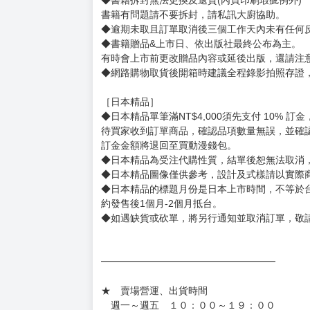
【下標前，請詳閱以下事項，完全同意才請下標
［一般商品］
◆有任何問題請聯繫客服。
用評價溝通者，日後將不再提供購書服務，請另
◆預購商品的出貨時間依出版社供貨情形會有所
◆不同月份商品可一起結帳，等訂單內所有商品
◆預購商品皆無現貨，商品圖為示意圖，請以實
◆商品如有缺件、瑕疵，請務必取貨3日內留言
◆書籍拆封無法更換及退貨(內頁印刷瑕疵例外)
書籍有問題請不要拆封，請私訊大廚協助。
◆逾期未取且訂單取消後三個工作天內未有任何
◆書籍贈品&上市日、依出版社最終公布為主。
有時會上市前更改贈品內容或延後出版，還請注
◆網路購物取貨後開箱時建議全程錄影拍照存證
［日本精品］
◆日本精品單筆滿NT$4,000須先支付 10% 
待買家收到訂單商品，確認品項數量無誤，並確
訂金金額將退回至買動漫錢包。
◆日本精品為受注代購性質，結單後恕無法取消