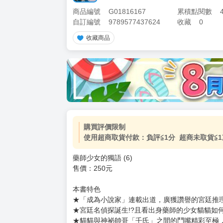
商品編號
G01816167
累積點閱數
自訂編號
9789577437624
收藏
0
收藏商品
加價購
( 共
1
件商品 )
(加購品) 買動漫★《$15元-
-
+