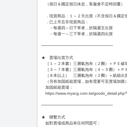
◆日本精品圖像僅供參考，設計及式樣請以實際
◆日本精品的標題月份是日本上市時間，不等於
約發售後1個月-2個月抵台。
◆如遇缺貨或砍單，將另行通知並取消訂單，敬
━━━━━━━━━━━━━━━━━━
★ 賣場營運、出貨時間
週一～週五 １０：００～１９：００
（假日＆國定假日休息，客服會不定時回覆）
．現貨商品：１～２天出貨（不含假日＆國定
．已上市且非現貨商品：
－每週四～日下單者，於隔週五出貨
－每週一～三下單者，於隔週四出貨
━━━━━━━━━━━━━━━━━━
★ 賣場出貨方式
［１～２本書］三層氣泡布（２圈）＋ＰＥ破