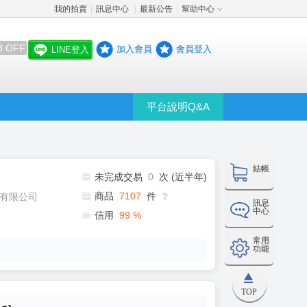
我的拍賣
訊息中心
最新公告
幫助中心
│
│
│
8 OFF
加入會員
會員登入
LINE登入
平台說明Q&A
結帳
未完成交易
0
次 (近半年)
商品
7107
件
有限公司
❔
訊息
中心
信用
99
%
常用
功能
TOP