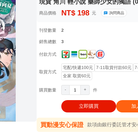
現貨 角川 輕小說 藥師少女的獨語 (0
NT$
198
商品價格
元
詢問商品
刊登數量
2
銷售總數
3
付款方式
宅配/快遞100元
7-11取貨付款60元
7
取貨方式
全家 取貨60元
-
+
購買數量
件
立即購買
加
買動漫安心保證
款項由銀行委託管才安心 