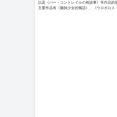
作者：日向 夏
小說家。在「成為小說家」網站連載《藥師少女
作品有《藥師少女的獨語》、《トネリコの王》
《繰り巫女あやかし夜噺~お憑かれさんです、ご
《カロリーは引いてください！ ～学食ガールと
《なぞとき遺跡発掘部: 卑弥呼様はどちらにいま
插畫：しのとうこ
插畫家。
擔任過《ダブルクロス The 3rd Edition》等T
以及《バー・コントレイルの相談事》等作品的
主要作品有《藥師少女的獨語》、《ウロボロス