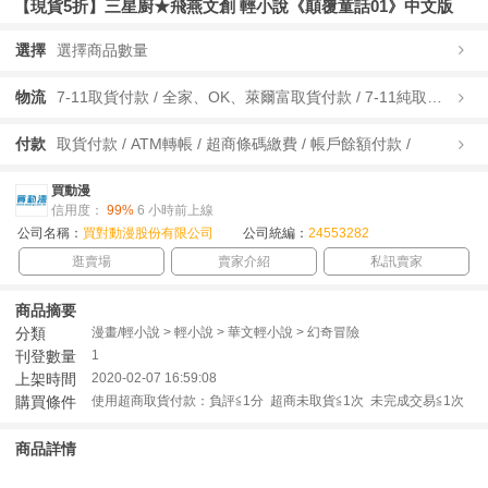
【現貨5折】三星廚★飛燕文創 輕小說《顛覆童話01》中文版
選擇
選擇商品數量
物流
7-11取貨付款 / 全家、OK、萊爾富取貨付款 / 7-11純取貨 / 全家、OK、萊爾富純取貨 / 宅配/快遞 /
付款
取貨付款 / ATM轉帳 / 超商條碼繳費 / 帳戶餘額付款 /
買動漫
信用度：
99%
6 小時前上線
公司名稱：
買對動漫股份有限公司
公司統編：
24553282
逛賣場
賣家介紹
私訊賣家
商品摘要
分類
漫畫/輕小說 > 輕小說 > 華文輕小說 > 幻奇冒險
刊登數量
1
上架時間
2020-02-07 16:59:08
購買條件
使用超商取貨付款：負評≦1分 超商未取貨≦1次 未完成交易≦1次
商品詳情