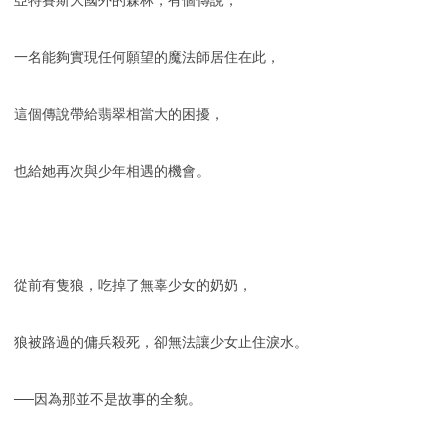
亞特賽斯大國外的森林，有個傳說，
一名能夠實現任何願望的魔法師居住在此，
這個傳說帶給翡翠相當大的困擾，
也給她再次與少年相遇的機會。
從前有隻狼，吃掉了無辜少女的奶奶，
狼被路過的傭兵殺死，卻無法讓少女止住淚水。
──因為那並不是故事的全貌。