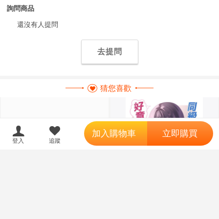
詢問商品
還沒有人提問
去提問
猜您喜歡
';
加入購物車
立即購買
18
登入
追蹤
限制級商品
同人誌[3774371][せんちめんた
同人誌[3774372][Mizuna (瑞佳