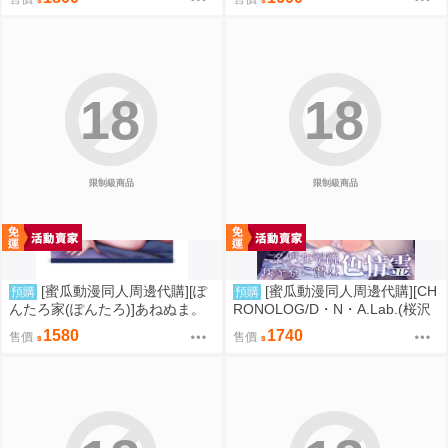
ちんぽの遊園地~【B2Wタペスト
ペストリー】(B2掛軸特典版)(同
リー】(B2掛軸特典版)(同人誌)
人誌)
18
18
限制級商品
限制級商品
[蜜瓜動漫同人周邊代購][ぽ
[蜜瓜動漫同人周邊代購][CH
預購
預購
んたろ家(ぽんたろ)]あねぬま。
RONOLOG/D・N・A.Lab.(桜沢
～清楚なお義姉さんは僕を優し
いづみ、ミヤスリサ)]名門女学院
1580
1740
售價
售價
く蹂躙する～【B2Wスエードタ
女子寮に潜む色情霊【B2Wスエ
ペストリー】(B2掛軸特典版)(同
ードタペストリー】(B2掛軸特典
人誌)
版)(同人誌)