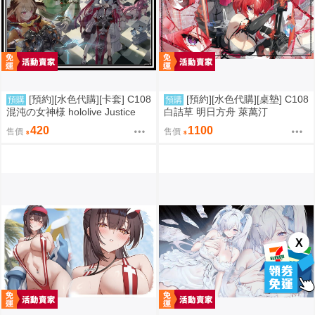
[預約][水色代購][卡套] C108
[預約][水色代購][桌墊] C108
預購
預購
混沌の女神様 hololive Justice
白詰草 明日方舟 萊萬汀
420
1100
售價
售價
X