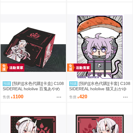
[預約][水色代購][卡盒] C108
[預約][水色代購][卡套] C108
預購
預購
SIDEREAL hololive 百鬼あやめ
SIDEREAL hololive 猫又おかゆ
軍服ver1
1100
420
售價
售價