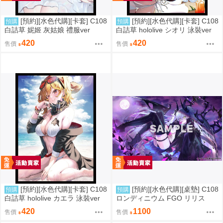
[預約][水色代購][卡套] C108
[預約][水色代購][卡套] C108
預購
預購
白詰草 妮姬 灰姑娘 禮服ver
白詰草 hololive シオリ 泳裝ver
420
420
售價
售價
[預約][水色代購][卡套] C108
[預約][水色代購][桌墊] C108
預購
預購
白詰草 hololive カエラ 泳裝ver
ロンディニウム FGO リリス
420
1100
售價
售價