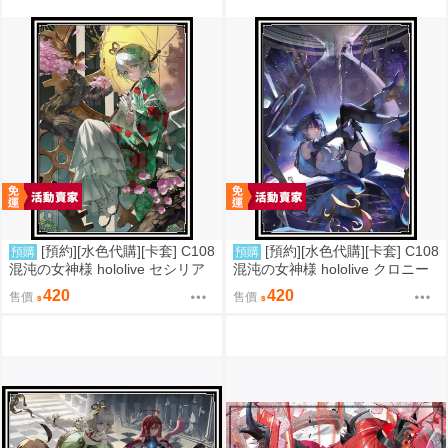
[預約][水色代購][卡套] C108
[預約][水色代購][卡套] C108
預購
預購
混沌の女神様 hololive セシリア
混沌の女神様 hololive クロニー
420
420
售價
售價