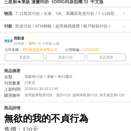
三星廚★東販 漫畫85折《ORIGIN原型機 3》中文版
物流
7-11取貨付款 / 全家、OK、萊爾富取貨付款 / 7-11純取貨 / 全家、OK、萊爾富純取貨 / 宅配/快遞 /
付款
取貨付款 / ATM轉帳 / 超商條碼繳費 / 帳戶餘額付款 /
買動漫
信用度：
99%
16 小時前上線
公司名稱：
買對動漫股份有限公司
公司統編：
24553282
逛賣場
賣家介紹
私訊賣家
商品摘要
分類
漫畫/輕小說 > 漫畫 > 奇幻/魔法
刊登數量
已售完
上架時間
2019-01-30 20:17:45
購買條件
使用超商取貨付款：負評≦1分 超商未取貨≦1次 未完成交易≦1次
商品詳情