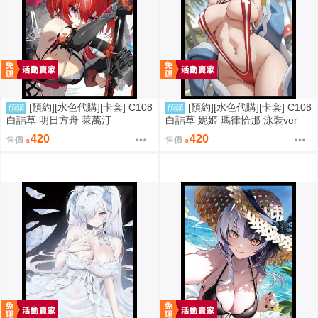
[預約][水色代購][卡套] C108
[預約][水色代購][卡套] C108
預購
預購
白詰草 明日方舟 萊萬汀
白詰草 妮姬 瑪律恰那 泳裝ver
420
420
售價
售價