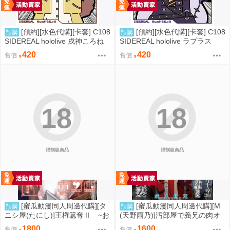
[預約][水色代購][卡套] C108
[預約][水色代購][卡套] C108
預購
預購
SIDEREAL hololive 戌神ころね
SIDEREAL hololive ラプラス
420
420
售價
售價
18
18
限制級商品
限制級商品
[蜜瓜動漫同人周邊代購][タ
[蜜瓜動漫同人周邊代購][M
預購
預購
ニシ屋(たにし)]王権簒奪Ⅱ ~お
(天野雨乃)]汚部屋で義兄の肉オ
ちんぽ一本で王国崩壊 王宮は
ナホに堕ちた巨乳人妻【B2Wタ
1800
1600
售價
售價