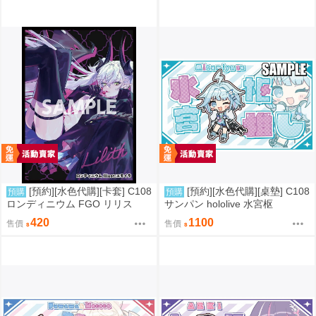
[預約][水色代購][卡套] C108
[預約][水色代購][桌墊] C108
預購
預購
ロンディニウム FGO リリス
サンパン hololive 水宮枢
420
1100
售價
售價