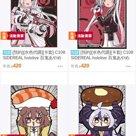
[預約][水色代購][卡套] C108
[預約][水色代購][卡套] C108
預購
預購
SIDEREAL hololive 百鬼あやめ
SIDEREAL hololive 百鬼あやめ
軍服ver2
軍服ver1
420
420
售價
售價