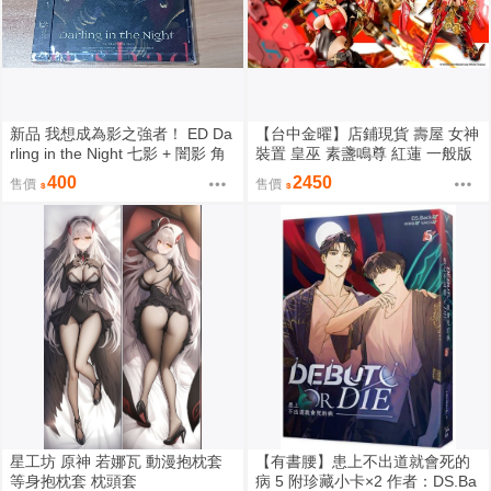
新品 我想成為影之強者！ ED Da
【台中金曜】店鋪現貨 壽屋 女神
rling in the Night 七影 + 闇影 角
裝置 皇巫 素盞鳴尊 紅蓮 一般版
色歌 蒼い閃光 CD 阿爾法 貝塔
組裝模型
400
2450
售價
售價
伽瑪 戴爾塔 伊普西龍 潔塔 希妲
星工坊 原神 若娜瓦 動漫抱枕套
【有書腰】患上不出道就會死的
等身抱枕套 枕頭套
病 5 附珍藏小卡×2 作者：DS.Ba