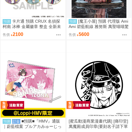
卡片通 預購 CRUX 名偵探
[魔王小屋] 預購 代理版 Ami
預購
預購
柯南 冰棒 金屬徽章 整盒 全新未
Ami 碧藍航線 雅努斯 萬聖喵喵驚
拆
悚夜ver.
2100
5600
售價
售價
■預購■『HMV』通販
[蜜瓜動漫商業漫畫代購] [痛印堂]
預購
訂金
｜蔚藍檔案 ブルアカみゅーじっ
萬魔殿成員印章(要刻名子請下單
く♪3D LIVE『忍術研究部』壓克
備註)(預約至8/28)(12月預約)(蔚