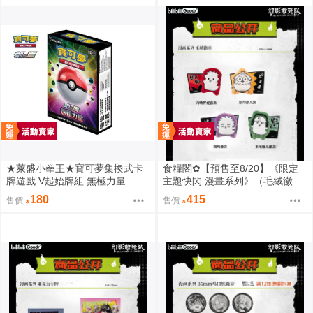
★萊盛小拳王★寶可夢集換式卡
食糧閣✿【預售至8/20】《限定
牌遊戲 V起始牌組 無極力量
主題快閃 漫畫系列》（毛絨徽
章）惡靈剋星／幻影敢死隊／主
180
415
售價
售價
題快閃／宍喰野虎落／是岸遊人
／觀崎薰／多聞康太郎／壹宮昊
都