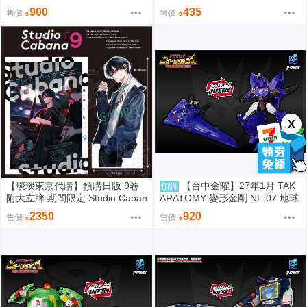
ck/知翎文化輕小說/Avi書店
900
435
售價
售價
X
【琰琰東京代購】預購日版 9卷
【台中金曜】27年1月 TAK
預購
附大立牌 期間限定 Studio Caban
ARATOMY 變形金剛 NL-07 地球
a 思密錄音室 日下優助 牧友佳里
火種 音波 聲波 0828
2350
920
售價
售價