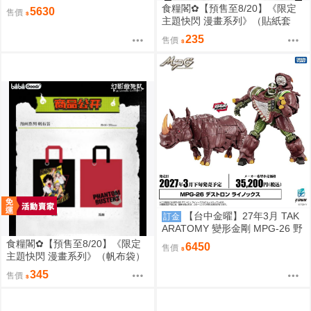
D01 音波 聲波 玩具色 0828
食糧閣✿【預售至8/20】《限定
5630
售價
主題快閃 漫畫系列》（貼紙套
裝）惡靈剋星／幻影敢死隊／主
235
售價
題快閃／宍喰野虎落／是岸遊人
／觀崎薰／多聞康太郎／壹宮昊
都
【台中金曜】27年3月 TAK
訂金
ARATOMY 變形金剛 MPG-26 野
獸戰爭 掠奪金剛 黑化 犀牛 0828
食糧閣✿【預售至8/20】《限定
6450
售價
主題快閃 漫畫系列》（帆布袋）
惡靈剋星／幻影敢死隊／主題快
345
售價
閃／宍喰野虎落／是岸遊人／觀
崎薰／多聞康太郎／壹宮昊都