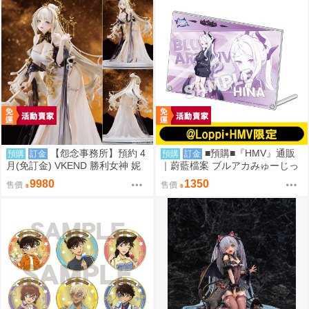
【怨念事務所】預約 4
■預購■『HMV』通販
預購
訂金
預購
訂金
月(免訂金) VKEND 勝利女神 妮
｜蔚藍檔案 ブルアカみゅーじっ
姬 皇冠 榮耀之花 1/4 附特典 101
く♪3D LIVE『空崎陽奈&早瀨優
9980
1350
售價
售價
8
香&尾刃環奈&錠前沙織』壓克力
板。[0912]