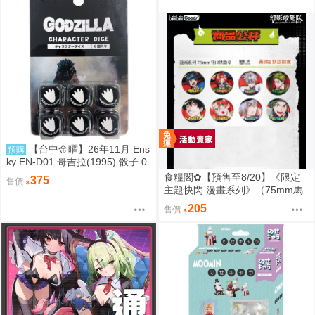
都
【台中金曜】26年11月 Ens
預購
ky EN-D01 哥吉拉(1995) 骰子 0
818
食糧閣✿【預售至8/20】《限定
375
售價
主題快閃 漫畫系列》（75mm馬
口鐵徽章）惡靈剋星／幻影敢死
205
售價
隊／主題快閃／宍喰野虎落／是
岸遊人／觀崎薰／多聞康太郎／
壹宮昊都