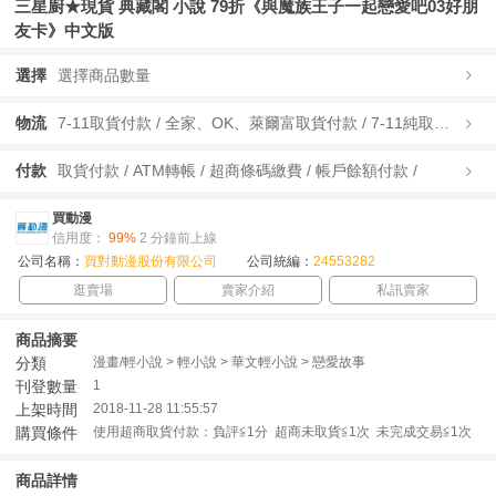
三星廚★現貨 典藏閣 小說 79折《與魔族王子一起戀愛吧03好朋
友卡》中文版
選擇
選擇商品數量
物流
7-11取貨付款 / 全家、OK、萊爾富取貨付款 / 7-11純取貨 / 全家、OK、萊爾富純取貨 / 宅配/快遞 /
付款
取貨付款 / ATM轉帳 / 超商條碼繳費 / 帳戶餘額付款 /
買動漫
信用度：
99%
2 分鐘前上線
公司名稱：
買對動漫股份有限公司
公司統編：
24553282
逛賣場
賣家介紹
私訊賣家
商品摘要
分類
漫畫/輕小說 > 輕小說 > 華文輕小說 > 戀愛故事
刊登數量
1
上架時間
2018-11-28 11:55:57
購買條件
使用超商取貨付款：負評≦1分 超商未取貨≦1次 未完成交易≦1次
商品詳情