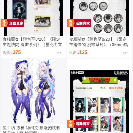
食糧閣✿【預售至8/20】《限定
食糧閣✿【預售至8/20】《限定
主題快閃 漫畫系列》（壓克力立
主題快閃 漫畫系列》（35mm馬
牌）惡靈剋星／幻影敢死隊／主
口鐵徽章）惡靈剋星／幻影敢死
375
125
售價
售價
題快閃／宍喰野虎落／是岸遊人
隊／主題快閃／宍喰野虎落／是
／觀崎薰／多聞康太郎／壹宮昊
岸遊人／觀崎薰／多聞康太郎／
都
壹宮昊都
星工坊 原神 絲柯克 動漫抱枕套