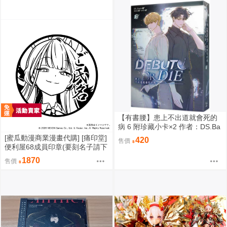
【有書腰】患上不出道就會死的
病 6 附珍藏小卡×2 作者：DS.Ba
ck/知翎文化輕小說/Avi書店
[蜜瓜動漫商業漫畫代購] [痛印堂]
420
售價
便利屋68成員印章(要刻名子請下
單備註)(預約至8/28)(12月預約)
1870
售價
(蔚藍檔案)