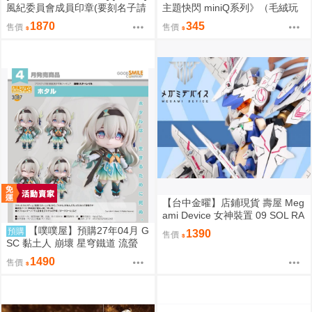
風紀委員會成員印章(要刻名子請
主題快閃 miniQ系列》（毛絨玩
下單備註)(預約至8/28)(12月預
偶）惡靈剋星／幻影敢死隊／主
1870
345
售價
售價
約)(蔚藍檔案)
題快閃／宍喰野虎落／是岸遊人
／觀崎薰／多聞康太郎／壹宮昊
都
【台中金曜】店鋪現貨 壽屋 Meg
ami Device 女神裝置 09 SOL RA
PTOR 白梟 猛禽 組裝模型
【噗噗屋】預購27年04月 G
預購
1390
售價
SC 黏土人 崩壞 星穹鐵道 流螢
免訂金
1490
售價