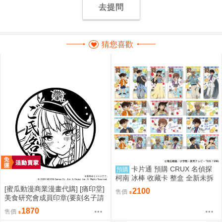
去提問
猜您喜歡
卡片通 預購 CRUX 名偵探
預購
柯南 冰棒 收藏卡 整盒 全新未拆
[蜜瓜動漫商業漫畫代購] [痛印堂]
2100
售價
美食研究會成員印章(要刻名子請
下單備註)(預約至8/28)(12月預
1870
售價
約)(蔚藍檔案)