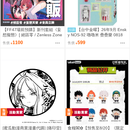
【FF47場前預購】新刊套組《妄
【台中金曜】26年9月 Ensk
預購
想擬態》[ 絕區零 / Zenless Zone
y NOS-92 嚕嚕米 疊疊樂 0818
Zero / 三酸化碳素 / 妄想天使 / 千
1100
599
售價
售價
夏 / 愛芮 / 南宮羽 / 三小隻 / 夢想
家 ]
[蜜瓜動漫商業漫畫代購] [痛印堂]
食糧閣✿【預售至8/20】《限定