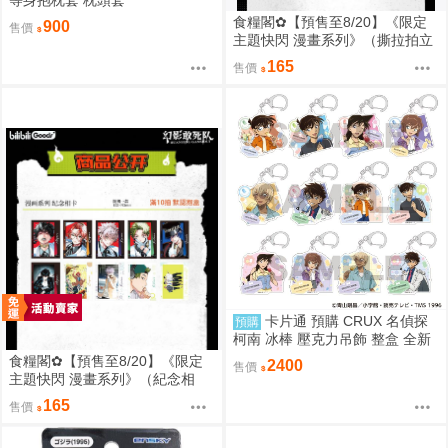
等身抱枕套 枕頭套
食糧閣✿【預售至8/20】《限定
900
售價
主題快閃 漫畫系列》（撕拉拍立
得）惡靈剋星／幻影敢死隊／主
165
售價
題快閃／宍喰野虎落／是岸遊人
／觀崎薰／多聞康太郎／壹宮昊
都
卡片通 預購 CRUX 名偵探
預購
柯南 冰棒 壓克力吊飾 整盒 全新
未拆
食糧閣✿【預售至8/20】《限定
2400
售價
主題快閃 漫畫系列》（紀念相
卡）惡靈剋星／幻影敢死隊／主
165
售價
題快閃／宍喰野虎落／是岸遊人
／觀崎薰／多聞康太郎／壹宮昊