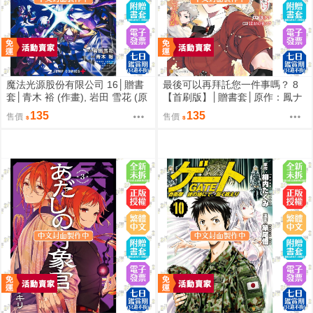
魔法光源股份有限公司 16│贈書
最後可以再拜託您一件事嗎？ 8
套│青木 裕 (作畫), 岩田 雪花 (原
【首刷版】│贈書套│原作：鳳ナ
作)│長鴻漫畫│BJ4動漫
ナ漫畫：ほおのきソラ│長鴻漫畫
135
135
售價
售價
│BJ4動漫