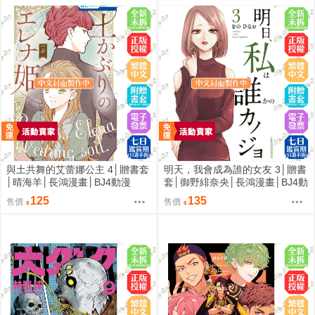
與土共舞的艾蕾娜公主 4│贈書套
明天，我會成為誰的女友 3│贈書
│晴海羊│長鴻漫畫│BJ4動漫
套│御野緋奈央│長鴻漫畫│BJ4動
漫
125
135
售價
售價