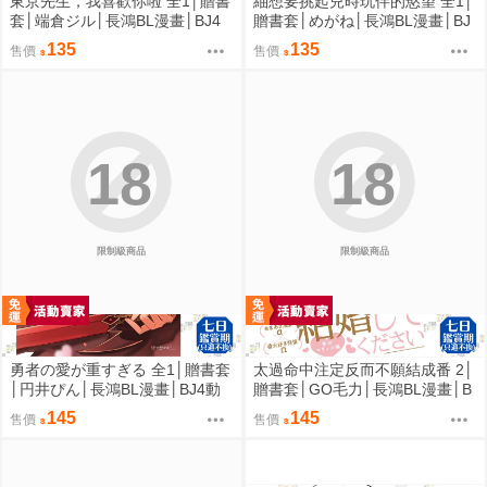
東京先生，我喜歡你啦 全1│贈書
紬想要挑起兒時玩伴的慾望 全1│
套│端倉ジル│長鴻BL漫畫│BJ4
贈書套│めがね│長鴻BL漫畫│BJ
動漫
4動漫
135
135
售價
售價
18
18
限制級商品
限制級商品
勇者の愛が重すぎる 全1│贈書套
太過命中注定反而不願結成番 2│
│円井ぴん│長鴻BL漫畫│BJ4動
贈書套│GO毛力│長鴻BL漫畫│B
漫
J4動漫
145
145
售價
售價