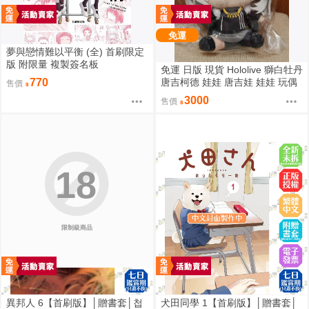
免運
夢與戀情難以平衡 (全) 首刷限定
版 附限量 複製簽名板
免運 日版 現貨 Hololive 獅白牡丹
唐吉柯德 娃娃 唐吉娃 娃娃 玩偶
770
售價
ドン・キホーテ もちどる 獅白ぼ
3000
售價
たん
18
限制級商品
異邦人 6【首刷版】│贈書套│첩
犬田同學 1【首刷版】│贈書套│