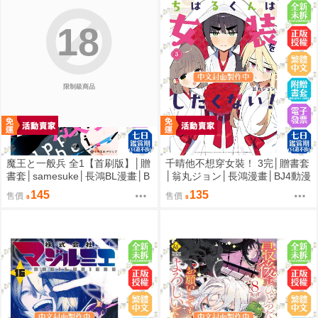
18
限制級商品
魔王と一般兵 全1【首刷版】│贈
千晴他不想穿女裝！ 3完│贈書套
書套│samesuke│長鴻BL漫畫│B
│翁丸ジョン│長鴻漫畫│BJ4動漫
J4動漫
145
135
售價
售價