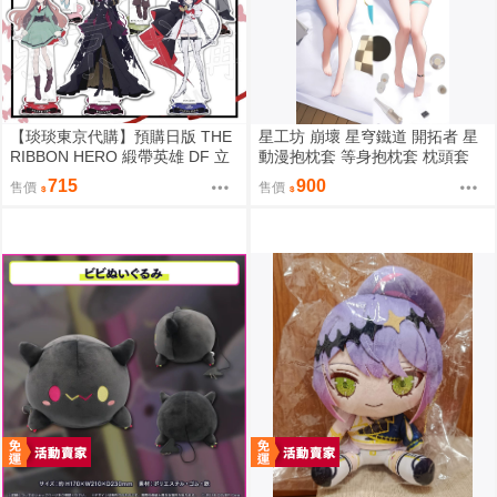
【琰琰東京代購】預購日版 THE
星工坊 崩壞 星穹鐵道 開拓者 星
RIBBON HERO 緞帶英雄 DF 立
動漫抱枕套 等身抱枕套 枕頭套
牌 藍寶石 帕茵 天鵝絨 吉露可
715
900
售價
售價