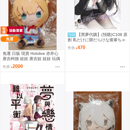
【黑夢代購】(預購)C108 原
預購
免運
創 私だけに隙だらけな後輩ちゃ
ん 社團名:saeu 繪師:saeu
470
售價
免運 日版 現貨 Hololive 赤井心
唐吉柯德 娃娃 唐吉娃 娃娃 玩偶
ドン・キホーテ もちどる 赤井は
2000
售價
あと