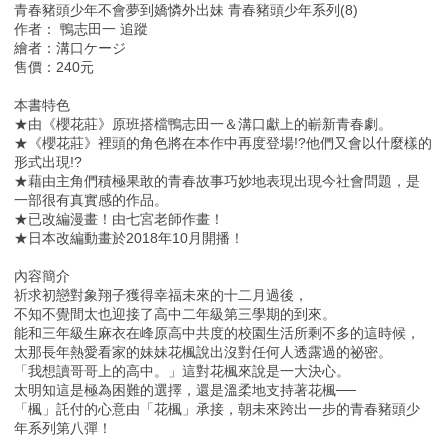
青春豬頭少年不會夢到嬌憐外出妹 青春豬頭少年系列(8)
作者： 鴨志田一 追蹤
繪者：溝口ケージ
售價：240元
本書特色
★由《櫻花莊》原班搭檔鴨志田一＆溝口獻上的嶄新青春劇。
★《櫻花莊》裡頭的角色將在本作中再度登場!?他們又會以什麼樣的
形式出現!?
★藉由主角們積極果敢的青春故事巧妙地表現出現今社會問題，是
一部很有真實感的作品。
★已改編漫畫！由七宮老師作畫！
★日本改編動畫於2018年10月開播！
內容簡介
祈求初戀對象翔子獲得幸福未來的十二月過後，
不知不覺間太也迎接了高中二年級第三學期的到來。
能和三年級生麻衣在峰原高中共度的校園生活所剩不多的這時候，
太那長年熱愛看家的妹妹花楓說出沒對任何人透露過的祕密。
「我想讀哥哥上的高中。」這對花楓來說是一大決心。
太明知這是極為困難的選擇，還是溫柔地支持著花楓──
「楓」託付的心意由「花楓」承接，朝未來跨出一步的青春豬頭少
年系列第八彈！