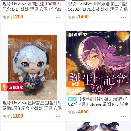
現貨 Hololive 常闇永遠 100萬人
現貨 Hololive 常闇永遠 誕生日記
記念 BIBI 娃娃 玩偶 布偶 ビビぬ
念2024 LIVE衣裝 娃娃 玩偶 布偶
いぐるみ 常闇トワ 100万人記念
常闇トワ トワ様ぬいぐるみ BY
1200
1400
售價
售價
100萬
ライブ衣装
免運
【卡A嚕日貨小舖】(預購) 2
預購
現貨 Hololive 星街彗星 誕生日&
027年4月 Hololive 常闇トワ 誕生
活動6周年記念 小娃娃 玩偶 布偶
日記念2026
4690
售價
吊飾 星街すいせい おでかけすい
1100
售價
ちゃんぬいぐるみ