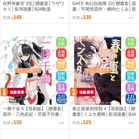
化野奇象官 3完│贈書套│ワザワ
GATE 奇幻自衛隊 10│贈書套│漫
キリ│長鴻漫畫│BJ4動漫
畫：竿尾悟原作：柳内たくみ│長
鴻漫畫│BJ4動漫
145
135
售價
售價
一勝千金 6【首刷版】│贈書套│
春之風暴與怪獸 4【首刷版】│贈
原作：三肉必起・牙霸子作畫：
書套│ミユキ蜜蜂│長鴻漫畫│BJ4
MAAM│長鴻漫畫│BJ4動漫
動漫
135
125
售價
售價