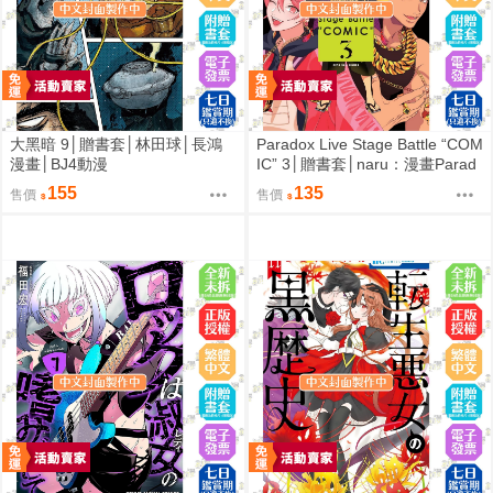
大黑暗 9│贈書套│林田球│長鴻
Paradox Live Stage Battle “COM
漫畫│BJ4動漫
IC” 3│贈書套│naru：漫畫Parad
ox Live：原作avex pictures,ジー
155
135
售價
售價
クレスト：監修│長鴻漫畫│BJ4
動漫