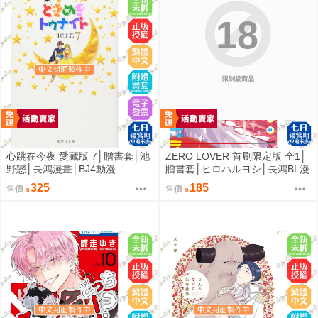
18
限制級商品
心跳在今夜 愛藏版 7│贈書套│池
ZERO LOVER 首刷限定版 全1│
野戀│長鴻漫畫│BJ4動漫
贈書套│ヒロハルヨシ│長鴻BL漫
畫│BJ4動漫
325
185
售價
售價