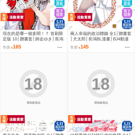
現在的是哪一個多聞！？ 首刷限
兩人幸福的政治聯姻 全1│贈書套
定版 10│贈書套│師走ゆき│長鴻
│犬太郎│長鴻BL漫畫│BJ4動漫
漫畫│BJ4動漫
165
145
售價
售價
18
18
限制級商品
限制級商品