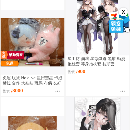
X
星工坊 崩壞 星穹鐵道 黑塔 動漫
免運
抱枕套 等身抱枕套 枕頭套
900
售價
免運 現貨 Hololive 星街彗星 卡娜
赫拉 合作 大娃娃 玩偶 布偶 友好
抱抱大娃娃 星街すいせい カナヘ
3000
售價
イの小動物 なかよしハグぬいぐ
るみ