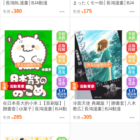
│長鴻BL漫畫│BJ4動漫
まったくモー助│長鴻漫畫│BJ4
動漫
380
175
售價
售價
在日本長大的小米 1【首刷版】│
冷面天使 典藏版 7│贈書套│八木
贈書套│ゆ菓子│長鴻漫畫│BJ4動
教広│長鴻漫畫│BJ4動漫
漫
285
305
售價
售價