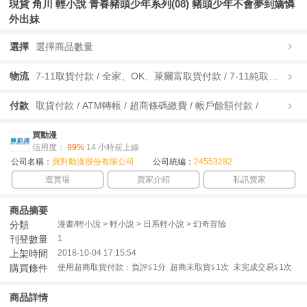
現貨 角川 輕小說 青春豬頭少年系列(08) 豬頭少年不會夢到嬌憐
外出妹
選擇
選擇商品數量
物流
7-11取貨付款 / 全家、OK、萊爾富取貨付款 / 7-11純取貨 / 全家、OK、萊爾富純取貨 / 宅配/快遞 /
付款
取貨付款 / ATM轉帳 / 超商條碼繳費 / 帳戶餘額付款 /
買動漫
信用度：
99%
14 小時前上線
公司名稱：
買對動漫股份有限公司
公司統編：
24553282
逛賣場
賣家介紹
私訊賣家
商品摘要
分類
漫畫/輕小說 > 輕小說 > 日系輕小說 > 幻奇冒險
刊登數量
1
上架時間
2018-10-04 17:15:54
購買條件
使用超商取貨付款：負評≦1分 超商未取貨≦1次 未完成交易≦1次
商品詳情