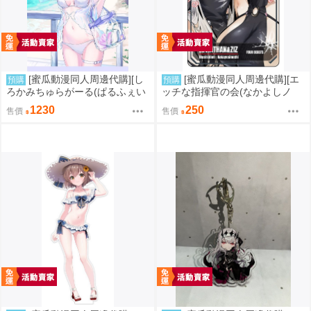
[蜜瓜動漫同人周邊代購][し
[蜜瓜動漫同人周邊代購][エ
預購
預購
ろかみちゅらがーる(ぱるふぇい
ッチな指揮官の会(なかよしノ
と)]シトラちゃんタペストリー
チ)]プラトレカ レヴィアタン&ジ
1230
250
售價
售價
【夏のシトラちゃん】(同人周邊)
ズ NIKKE FAN ARCHIVE(勝利女
神：妮姬)(同人周邊)