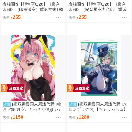
食糧閣✿【預售至8/20】《聚合
食糧閣✿【預售至8/20】《聚合
浪潮》（印象徽章）重返未来199
浪潮》（紀念壓克力色紙）重返
9／原子之心／聚合浪潮／聯動／
未来1999／原子之心／聚合浪潮
255
255
售價
售價
雙生舞伶／諾拉／泥鯭的士／紙
／聯動／雙生舞伶／諾拉／泥鯭
信圈兒／寬檐帽／瑪麗安娜／北
的士／紙信圈兒／寬檐帽／瑪麗
方哨歌／維爾汀／十四行詩
安娜／北方哨歌／維爾汀／十四
行詩
[蜜瓜動漫同人周邊代購][睦
[蜜瓜動漫同人周邊代購][メ
預購
預購
月堂(睦月堂、もっさり優)]ぼっ
ロンブックス]【ちぇりっしゅ】
ち・ざ・ろっく! B2タペストリ
ノゾミ:B2Wスエードタペストリ
1150
1280
售價
售價
ー 後藤ひとりバニーVer.(孤獨搖
ー【ブルーアーカイブ大感謝祭2
滾)(同人周邊)
026】(蔚藍檔案)(同人周邊)