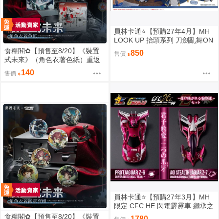
員林卡通⭐️【預購27年4月】MH
LOOK UP 抬頭系列 刀劍亂舞ON
LINE 三日月宗近
食糧閣✿【預售至8/20】《裝置
850
售價
式未來》（角色衣著色紙）重返
未来1999／原子之心／聚合浪潮
140
售價
／聯動／雙生舞伶／諾拉／泥鯭
的士／紙信圈兒／寬檐帽／瑪麗
安娜／北方哨歌／維爾汀／十四
行詩
員林卡通⭐️【預購27年3月】MH
限定 CFC HE 閃電霹靂車 繼承之
豹魂 美洲豹 Z-6 Z-7 套組
食糧閣✿【預售至8/20】《裝置
1780