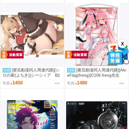
X
[蜜瓜動漫同人周邊代購][シ
[蜜瓜動漫同人周邊代購][Alic
預購
預購
ロの家(よちき)]シーシィア B2
eFlag(freng)]C106 freng先生
タペストリー(絕區零)(同人周邊)
「コハル&ハナコ」B2Wスエー
1450
1480
售價
售價
ドタペストリー(蔚藍檔案)(同人
周邊)