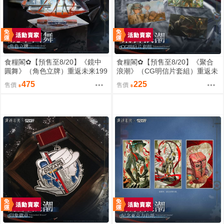
食糧閣✿【預售至8/20】《鏡中
食糧閣✿【預售至8/20】《聚合
圓舞》（角色立牌）重返未来199
浪潮》（CG明信片套組）重返未
9／原子之心／聚合浪潮／聯動／
来1999／原子之心／聚合浪潮／
475
225
售價
售價
雙生舞伶／諾拉／泥鯭的士／紙
聯動／雙生舞伶／諾拉／泥鯭的
信圈兒／寬檐帽／瑪麗安娜／北
士／紙信圈兒／寬檐帽／瑪麗安
方哨歌／維爾汀／十四行詩
娜／北方哨歌／維爾汀／十四行
詩