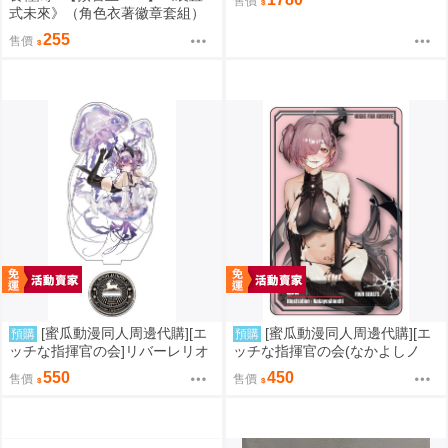
售價
式未來》（角色衣著徽章套組）
重返未来1999／原子之心／聚合
255
售價
浪潮／聯動／雙生舞伶／諾拉／
泥鯭的士／紙信圈兒／寬檐帽／
瑪麗安娜／北方哨歌／維爾汀／
十四行詩
[蜜瓜動漫同人周邊代購][エ
[蜜瓜動漫同人周邊代購][エ
預購
預購
ッチな指揮官の会]リバーレリオ
ッチな指揮官の会(なかよしノ
BUNNY アクスタ(勝利女神：妮
チ)]プラトレカ ジズ NIKKE FAN
550
450
售價
售價
姬)(同人周邊)
ARCHIVE【オシカメ付き】(勝利
女神：妮姬)(同人周邊)