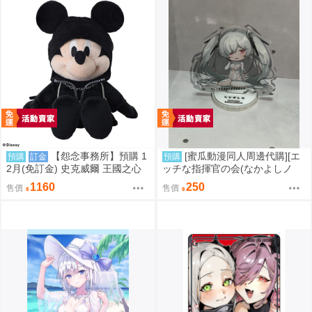
【怨念事務所】預購 1
[蜜瓜動漫同人周邊代購][エ
預購
訂金
預購
2月(免訂金) 史克威爾 王國之心
ッチな指揮官の会(なかよしノ
系列 布偶 娃娃 米奇國王 米老鼠
チ)]NIKKE シンデレラ ミニアク
1160
250
售價
售價
Mickey 再販 0824
スタ(勝利女神：妮姬)(同人周邊)