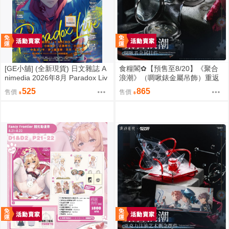
[GE小舖] (全新現貨) 日文雜誌 A
食糧閣✿【預售至8/20】《聚合
nimedia 2026年8月 Paradox Liv
浪潮》（啁啾錶金屬吊飾）重返
e BanG Dream!
未来1999／原子之心／聚合浪潮
525
865
售價
售價
／聯動／雙生舞伶／諾拉／泥鯭
的士／紙信圈兒／寬檐帽／瑪麗
安娜／北方哨歌／維爾汀／十四
行詩