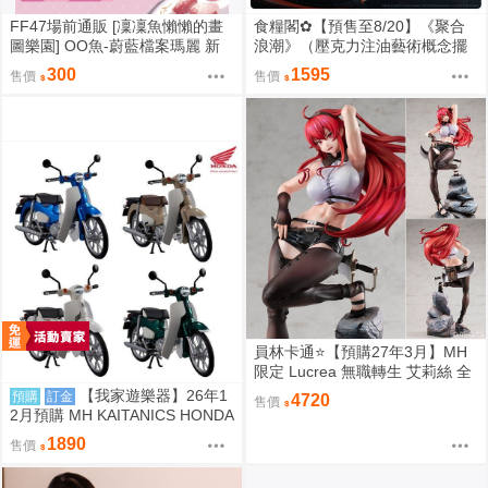
FF47場前通販 [凜凜魚懶懶的畫
食糧閣✿【預售至8/20】《聚合
圖樂園] OO魚-蔚藍檔案瑪麗 新
浪潮》（壓克力注油藝術概念擺
刊｜立牌｜套組｜透卡｜色紙
件）重返未来1999／原子之心／
300
1595
售價
售價
［箱庭交響曲-通販］
聚合浪潮／聯動／雙生舞伶／諾
拉／泥鯭的士／紙信圈兒／寬檐
帽／瑪麗安娜／北方哨歌／維爾
汀／十四行詩
員林卡通⭐️【預購27年3月】MH
限定 Lucrea 無職轉生 艾莉絲 全
高約27公分
【我家遊樂器】26年1
預購
訂金
4720
售價
2月預購 MH KAITANICS HONDA
Super Cub 110 4款可選
1890
售價