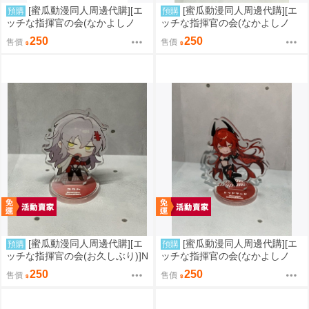
[蜜瓜動漫同人周邊代購][エ
[蜜瓜動漫同人周邊代購][エ
預購
預購
ッチな指揮官の会(なかよしノ
ッチな指揮官の会(なかよしノ
チ)]プラトレカ バハムート NIKK
チ)]NIKKE レッドフード アクキ
250
250
售價
售價
E FAN ARCHIVE(勝利女神：妮
ー(勝利女神：妮姬)(同人周邊)
姬)(同人周邊)
[蜜瓜動漫同人周邊代購][エ
[蜜瓜動漫同人周邊代購][エ
預購
預購
ッチな指揮官の会(お久しぶり)]N
ッチな指揮官の会(なかよしノ
IKKE ユルハ ミニアクスタ(勝利
チ)]NIKKE レッドフード ミニア
250
250
售價
售價
女神：妮姬)(同人周邊)
クスタ(勝利女神：妮姬)(同人周
邊)