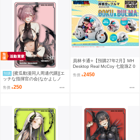
員林卡通⭐️【預購27年2月】MH
Desktop Real McCoy 七龍珠Z 0
5 孫悟空＆布瑪機車 限定復刻版
[蜜瓜動漫同人周邊代購][エ
預購
2450
售價
ッチな指揮官の会(なかよしノ
チ)]プラトレカ ジズ NIKKE FAN
250
售價
ARCHIVE(勝利女神：妮姬)(同人
周邊)