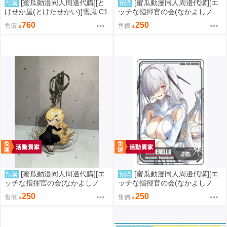
[蜜瓜動漫同人周邊代購][と
[蜜瓜動漫同人周邊代購][エ
預購
預購
けせか屋(とけたせかい)]雪風 C1
ッチな指揮官の会(なかよしノ
06 アクリルスタンド(艦隊收藏)
チ)]NIKKE モダニア アクキー(勝
760
250
售價
售價
(同人周邊)
利女神：妮姬)(同人周邊)
[蜜瓜動漫同人周邊代購][エ
[蜜瓜動漫同人周邊代購][エ
預購
預購
ッチな指揮官の会(なかよしノ
ッチな指揮官の会(なかよしノ
チ)]NIKKE ギロチン アクキー(勝
チ)]プラトレカ シンデレラ NIKK
250
250
售價
售價
利女神：妮姬)(同人周邊)
E FAN ARCHIVE(勝利女神：妮
姬)(同人周邊)