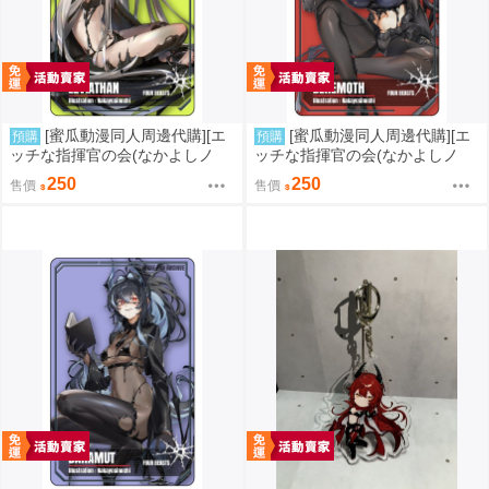
[蜜瓜動漫同人周邊代購][エ
[蜜瓜動漫同人周邊代購][エ
預購
預購
ッチな指揮官の会(なかよしノ
ッチな指揮官の会(なかよしノ
チ)]プラトレカ レヴィアタン NI
チ)]プラトレカ ベヒモス NIKKE
250
250
售價
售價
KKE FAN ARCHIVE(勝利女神：
FAN ARCHIVE(勝利女神：妮姬)
妮姬)(同人周邊)
(同人周邊)