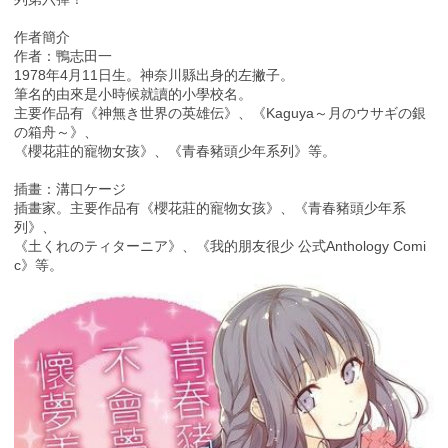
作者簡介
作者：鴨志田一
1978年4月11日生。神奈川縣出身的左撇子。
筆名的由來是小時候就讀的小學校名。
主要作品有《神無き世界の英雄伝》、《Kaguya～月のウサギの銀
の箱舟～》、
《櫻花莊的寵物女孩》、《青春豬頭少年系列》等。
插畫：溝口ケージ
插畫家。主要作品有《櫻花莊的寵物女孩》、《青春豬頭少年系
列》、
《土くれのティターニア》、《我的朋友很少 公式Anthology Comi
c》等。