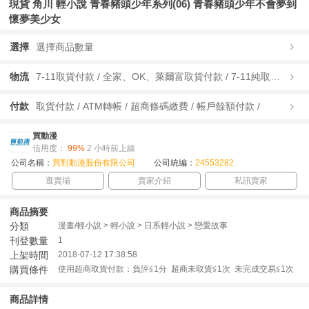
現貨 角川 輕小說 青春豬頭少年系列(06) 青春豬頭少年不會夢到
懷夢美少女
選擇
選擇商品數量
物流
7-11取貨付款 / 全家、OK、萊爾富取貨付款 / 7-11純取貨 / 全家、OK、萊爾富純取貨 / 宅配/快遞 /
付款
取貨付款 / ATM轉帳 / 超商條碼繳費 / 帳戶餘額付款 /
買動漫
信用度：
99%
2 小時前上線
公司名稱：
買對動漫股份有限公司
公司統編：
24553282
逛賣場
賣家介紹
私訊賣家
商品摘要
分類
漫畫/輕小說 > 輕小說 > 日系輕小說 > 戀愛故事
刊登數量
1
上架時間
2018-07-12 17:38:58
購買條件
使用超商取貨付款：負評≦1分 超商未取貨≦1次 未完成交易≦1次
商品詳情