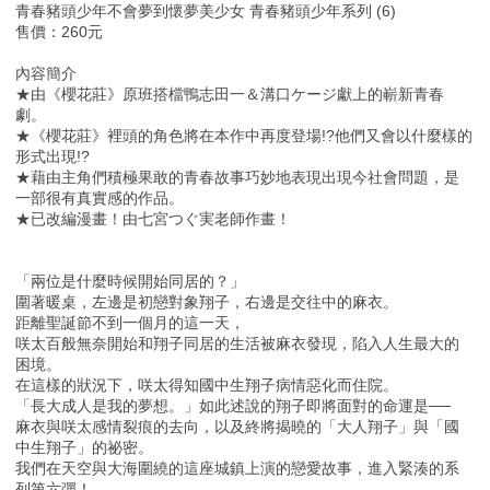
青春豬頭少年不會夢到懷夢美少女 青春豬頭少年系列 (6)
售價：260元
內容簡介
★由《櫻花莊》原班搭檔鴨志田一＆溝口ケージ獻上的嶄新青春
劇。
★《櫻花莊》裡頭的角色將在本作中再度登場!?他們又會以什麼樣的
形式出現!?
★藉由主角們積極果敢的青春故事巧妙地表現出現今社會問題，是
一部很有真實感的作品。
★已改編漫畫！由七宮つぐ実老師作畫！
「兩位是什麼時候開始同居的？」
圍著暖桌，左邊是初戀對象翔子，右邊是交往中的麻衣。
距離聖誕節不到一個月的這一天，
咲太百般無奈開始和翔子同居的生活被麻衣發現，陷入人生最大的
困境。
在這樣的狀況下，咲太得知國中生翔子病情惡化而住院。
「長大成人是我的夢想。」如此述說的翔子即將面對的命運是──
麻衣與咲太感情裂痕的去向，以及終將揭曉的「大人翔子」與「國
中生翔子」的祕密。
我們在天空與大海圍繞的這座城鎮上演的戀愛故事，進入緊湊的系
列第六彈！